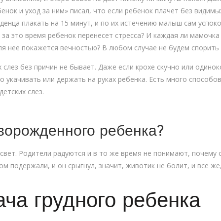
енок и уход за ним» писал, что если ребенок плачет без видимы
денца плакать на 15 минут, и по их истечению малыш сам успок
ко за это время ребенок перенесет стресса? И каждая ли мамочк
я нее покажется вечностью? В любом случае не будем спорить
 слез без причин не бывает. Даже если крохе скучно или одинок
о укачивать или держать на руках ребенка. Есть много способо
етских слез.
оворожденного ребенка?
вет. Родители радуются и в то же время не понимают, почему 
ом подержали, и он срыгнул, значит, животик не болит, и все ж
ча грудного ребенка