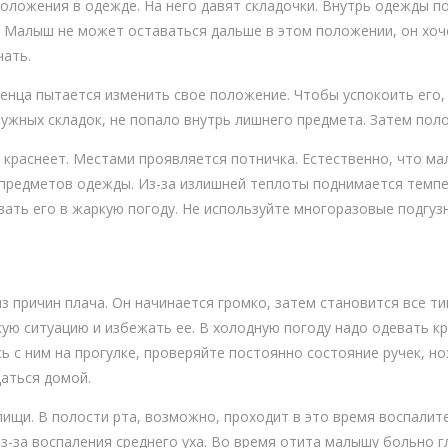
положения в одежде. На него давят складочки. Внутрь одежды п
. Малыш не может оставаться дальше в этом положении, он хоч
чать.
нца пытается изменить свое положение. Чтобы успокоить его, 
ужных складок, не попало внутрь лишнего предмета. Затем поло
краснеет. Местами проявляется потничка. Естественно, что ма
 предметов одежды. Из-за излишней теплоты поднимается темпе
вать его в жаркую погоду. Не используйте многоразовые подгуз
з причин плача. Он начинается громко, затем становится все ти
ую ситуацию и избежать ее. В холодную погоду надо одевать кр
ь с ним на прогулке, проверяйте постоянно состояние ручек, нож
аться домой.
ищи. В полости рта, возможно, проходит в это время воспалите
-за воспаления среднего уха. Во время отита малышу больно гл