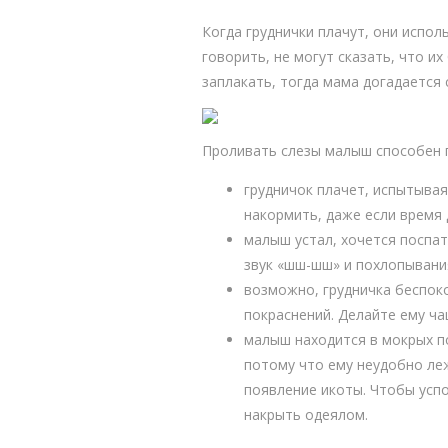
Когда груднички плачут, они испо
говорить, не могут сказать, что и
заплакать, тогда мама догадается 
Проливать слезы малыш способен 
грудничок плачет, испытывая 
накормить, даже если время
малыш устал, хочется поспат
звук «шш-шш» и похлопывания
возможно, грудничка беспок
покраснений. Делайте ему ча
малыш находится в мокрых п
потому что ему неудобно ле
появление икоты. Чтобы успо
накрыть одеялом.