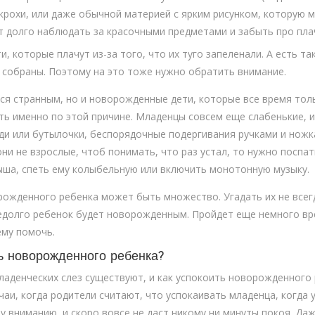
 крохи, или даже обычной материей с ярким рисунком, которую 
т долго наблюдать за красочными предметами и забыть про пла
и, которые плачут из-за того, что их туго запеленали. А есть та
 собраны. Поэтому на это тоже нужно обратить внимание.
ся странным, но и новорожденные дети, которые все время толь
ать именно по этой причине. Младенцы совсем еще слабенькие, и
ди или бутылочки, беспорядочные подергивания ручками и ножк
ни не взрослые, чтоб понимать, что раз устал, то нужно поспат
ыша, спеть ему колыбельную или включить монотонную музыку.
орожденного ребенка может быть множество. Угадать их не все
недолго ребенок будет новорожденным. Пройдет еще немного вр
ему помочь.
ь новорожденного ребенка?
ладенческих слез существуют, и как успокоить новорожденного 
аи, когда родители считают, что успокаивать младенца, когда у 
у вниманию, и скоро вовсе не даст никому ни минуты покоя. Да