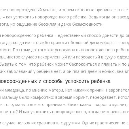
ачет новорожденный малыш, и знаем основные причины его слез.
 – как успокоить новорожденного ребенка. Ведь когда он заход
воги, но ощущение бессилия и даже безысходности.
ач новорожденного ребенка – единственный способ донести до 
тогда, когда им что-либо приносит большой дискомфорт – голод,
 много. Поэтому до того как успокаивать новорожденного ребен
льшинстве случаев накормленный или переодетый в сухую одежд
абывать о том, что ребенок может беспокоиться и плакать и по
их заболеваний у ребенка нет, а он плачет днем и ночью, значи
оворожденных и способы успокоить ребенка
ки младенца, по мнению матери, нет никаких причин. Невропато
ы малышу было комфортно: вовремя кормит, переодевает, испо
е того, малыш все это принимает безотказно – хорошо кушает, 
о не так? И как успокоить новорожденного, когда не знаешь, по
м случае нельзя их сравнивать с другими. Одних практически не 