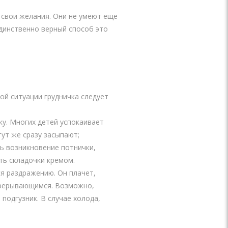
 свои желания. Они не умеют еще
Единственно верный способ это
ной ситуации грудничка следует
ку. Многих детей успокаивает
тут же сразу засыпают;
ь возникновение потнички,
ть складочки кремом.
я раздражению. Он плачет,
прерывающимся. Возможно,
подгузник. В случае холода,