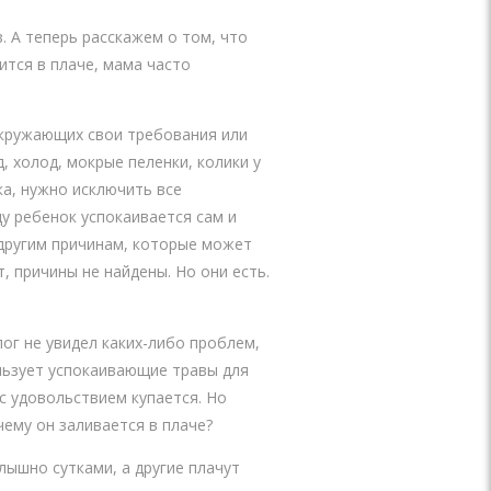
 А теперь расскажем о том, что
ится в плаче, мама часто
окружающих свои требования или
 холод, мокрые пеленки, колики у
ка, нужно исключить все
у ребенок успокаивается сам и
 другим причинам, которые может
т, причины не найдены. Но они есть.
лог не увидел каких-либо проблем,
льзует успокаивающие травы для
с удовольствием купается. Но
чему он заливается в плаче?
слышно сутками, а другие плачут