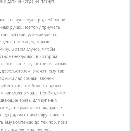
нно дети никогда не плачут.
льше не чувствуют родной запах
иных руках. Поэтому приучать
ствия матери, успокаивается
ие девять месяцев, малыш
миру. В этом случае, чтобы
уютное гнездышко, в котором
 также станет «успокоительным»
удовольствием, значит, ему так
ромкий лай собаки, звонок
ребенка, и, тем более, надолго
ядом как можно чаще. Необходимо
каивающие травы для купания
зьмут на руки и не покачают. •
гда рядом с ними вдруг никого
ь ему компанию до тех пор, пока
игрушка для младенцев),