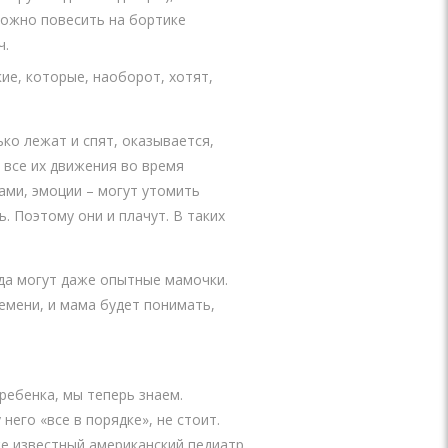
можно повесить на бортике
ч.
кие, которые, наоборот, хотят,
ко лежат и спят, оказывается,
 все их движения во время
ами, эмоции – могут утомить
ь. Поэтому они и плачут. В таких
гда могут даже опытные мамочки.
емени, и мама будет понимать,
ребенка, мы теперь знаем.
него «все в порядке», не стоит.
же известный американский педиатр