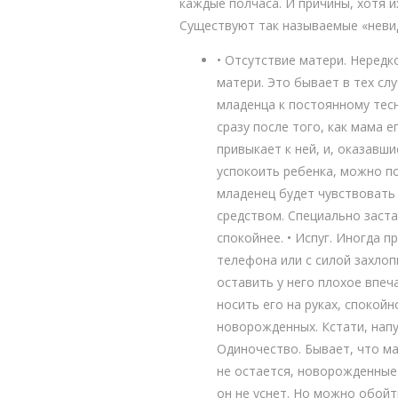
каждые полчаса. И причины, хотя и
Существуют так называемые «невид
• Отсутствие матери. Нередк
матери. Это бывает в тех сл
младенца к постоянному тесн
сразу после того, как мама 
привыкает к ней, и, оказавш
успокоить ребенка, можно по
младенец будет чувствовать
средством. Специально заста
спокойнее. • Испуг. Иногда 
телефона или с силой захлопн
оставить у него плохое впеч
носить его на руках, спокой
новорожденных. Кстати, напу
Одиночество. Бывает, что м
не остается, новорожденные 
он не уснет. Но можно обой