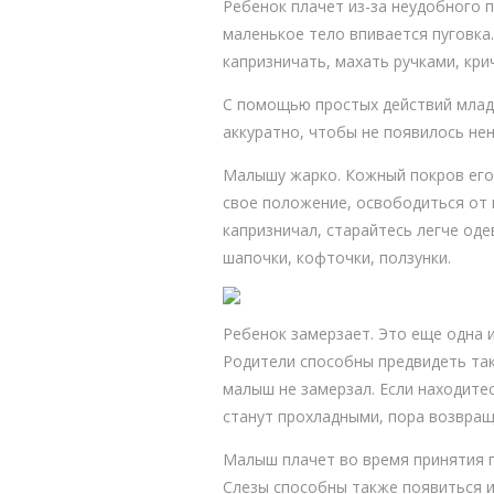
Ребенок плачет из-за неудобного 
маленькое тело впивается пуговка
капризничать, махать ручками, кри
С помощью простых действий младе
аккуратно, чтобы не появилось нен
Малышу жарко. Кожный покров его 
свое положение, освободиться от
капризничал, старайтесь легче оде
шапочки, кофточки, ползунки.
Ребенок замерзает. Это еще одна и
Родители способны предвидеть так
малыш не замерзал. Если находитес
станут прохладными, пора возвращ
Малыш плачет во время принятия п
Слезы способны также появиться из