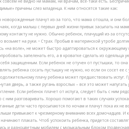
х совсем не видно ни мамам, ни врачам, все-таки есть. Беспричи
имые» причины слез младенца. К ним относятся такие как:
о новорожденные плачут из-за того, что мама отошла, и они бо
учаях, когда малыш с первых дней жизни привык засыпать на мам
ому контакту не нужно. Обычно ребенок, плачущий из-за отсут
его возьмет на руки. • Страх. Пробыв в материнской утробе долг
ись «на воле», не может быстро адаптироваться к окружающему 
пробовать запеленать его, а в кроватке сделать из одеяльца 
 себя защищенным. Если ребенок не отучен от пустышки, то она
влять ребенка сосать пустышку не нужно, но если он сосет ее с 
продолжительному плачу ребенка может предшествовать испуг. Г
утая дверь, а также ругань взрослых – все это может напугать 
атление. Если ребенок плачет от испуга, следует быть с ним р
но с ним разговаривать. Хорошо помогают в таких случаях успо
ганные дети часто просыпаются по ночам и плачут пока их не во
алыши привыкают к чрезмерному вниманию всех домочадцев. И ко
начинают плакать. Чтоб успокоить ребенка, придется составлят
тись и разноцветным мобилем с музыкальным блоком (подвесная 