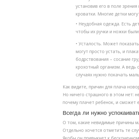
установив его в поле зрения
кроватки. Многие детки могу
• Неудобная одежда. Есть дет
чтобы их ручки и ножки были
• Усталость. Может показать
могут просто устать, и плак
бодрствования – сосание гру
крохотный организм. А ведь о
случаях нужно покачать мал
Как видите, причин для плача нов
Но ничего страшного в этом нет: 
почему плачет ребенок, и сможет 
Всегда ли нужно успокаиват
О том, какие невидимые причины м
Отдельно хочется отметить те случ
Якобы он привыкнет к бесконечном