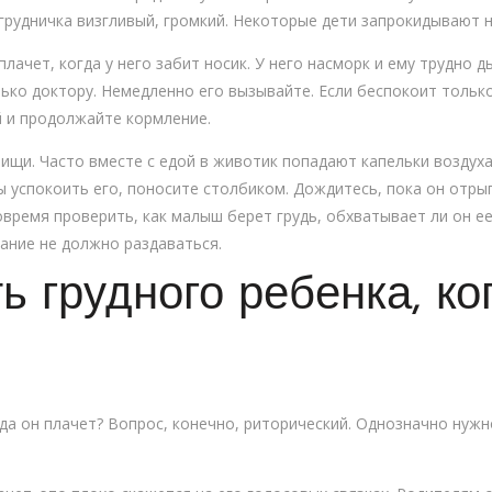
 грудничка визгливый, громкий. Некоторые дети запрокидывают н
ачет, когда у него забит носик. У него насморк и ему трудно д
лько доктору. Немедленно его вызывайте. Если беспокоит тольк
 и продолжайте кормление.
пищи. Часто вместе с едой в животик попадают капельки воздух
бы успокоить его, поносите столбиком. Дождитесь, пока он отр
время проверить, как малыш берет грудь, обхватывает ли он ее
ание не должно раздаваться.
ь грудного ребенка, ко
гда он плачет? Вопрос, конечно, риторический. Однозначно нуж