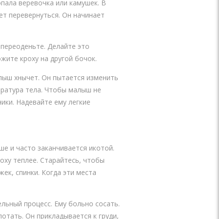
опала веревочка или камушек. В
ет перевернуться. Он начинает
переоденьте. Делайте это
жите кроху на другой бочок.
лыш хнычет. Он пытается изменить
ратура тела. Чтобы малыш не
ники. Надевайте ему легкие
ше и часто заканчивается икотой.
оху теплее. Старайтесь, чтобы
ек, спинки. Когда эти места
льный процесс. Ему больно сосать.
отать. Он прикладывается к груди,