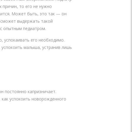
х причин, то его не нужно
оится. Может быть, это так — он
а сможет выдержать такой
 с опытным педиатром.
о, успокаивать его необходимо.
в успокоить малыша, устранив лишь
он постоянно капризничает.
е, как успокоить новорожденного