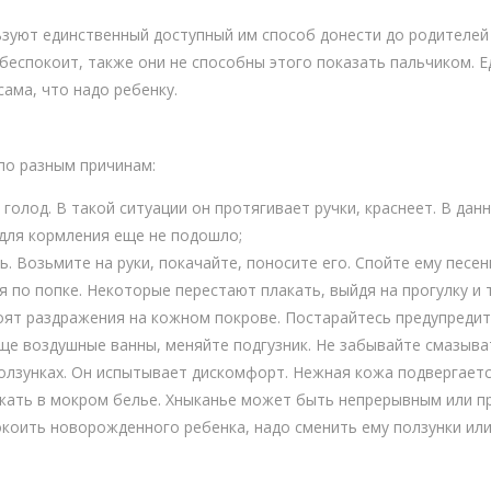
льзуют единственный доступный им способ донести до родителей
х беспокоит, также они не способны этого показать пальчиком. 
сама, что надо ребенку.
по разным причинам:
голод. В такой ситуации он протягивает ручки, краснеет. В дан
 для кормления еще не подошло;
ь. Возьмите на руки, покачайте, поносите его. Спойте ему песен
 по попке. Некоторые перестают плакать, выйдя на прогулку и 
оят раздражения на кожном покрове. Постарайтесь предупредит
ще воздушные ванны, меняйте подгузник. Не забывайте смазыва
олзунках. Он испытывает дискомфорт. Нежная кожа подвергаетс
жать в мокром белье. Хныканье может быть непрерывным или 
коить новорожденного ребенка, надо сменить ему ползунки или 