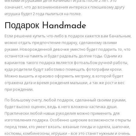
мягкими игрушками дети начинают играть после 2 лет. Это
означает, что до возникновения интереса к плюшевому другу
игрушка будет 2 года пылиться на полке.
Подарок Handmade
Если решение купить что-либо в подарок кажется вам банальным,
можно отдать предпочтение подарку, сделанному своими
руками. Новорожденной девочке уместно будет подарить то, что
останется на память и будет радовать долгие годы. Одним из
вариантов такого подарка является фотоальбом ручной работы,
куда родители будут заботливо помещать фотографии крохи.
Можно вышить и красиво оформить метрику, в которой будет
отражена дата и время рождения малышки, а так же рост и вес
при рождении.
По большому счету, любой подарок, сделанный своими руками,
будет высоко оценен, ведь в него вложена частичка души.
Практически любой навык рукоделия можно применить для
изготовления подарка. Особенно широкие возможности открыты
перед теми, кто умеет вязать: вязаные пледы и одеяла, шапочки,
костюмы, комбинезоны, игрушки – все это станет нужным и очень