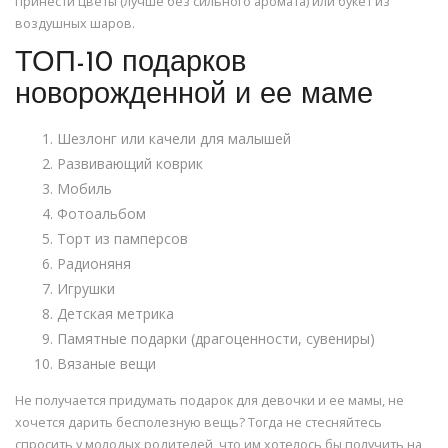
принести цветы (лучше без сильного аромата) или букет из
воздушных шаров.
ТОП-10 подарков
новорожденной и ее маме
Шезлонг или качели для малышей
Развивающий коврик
Мобиль
Фотоальбом
Торт из памперсов
Радионяня
Игрушки
Детская метрика
Памятные подарки (драгоценности, сувениры)
Вязаные вещи
Не получается придумать подарок для девочки и ее мамы, не
хочется дарить бесполезную вещь? Тогда не стесняйтесь
спросить у молодых родителей, что им хотелось бы получить на