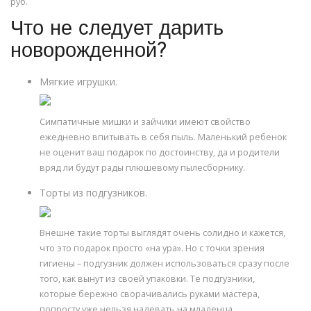
руб.
Что не следует дарить
новорожденной?
Мягкие игрушки.
Симпатичные мишки и зайчики имеют свойство
ежедневно впитывать в себя пыль. Маленький ребенок
не оценит ваш подарок по достоинству, да и родители
вряд ли будут рады плюшевому пылесборнику.
Торты из подгузников.
Внешне такие торты выглядят очень солидно и кажется,
что это подарок просто «на ура». Но с точки зрения
гигиены – подгузник должен использоваться сразу после
того, как вынут из своей упаковки. Те подгузники,
которые бережно сворачивались руками мастера,
попросту уже нельзя надевать на младенца.