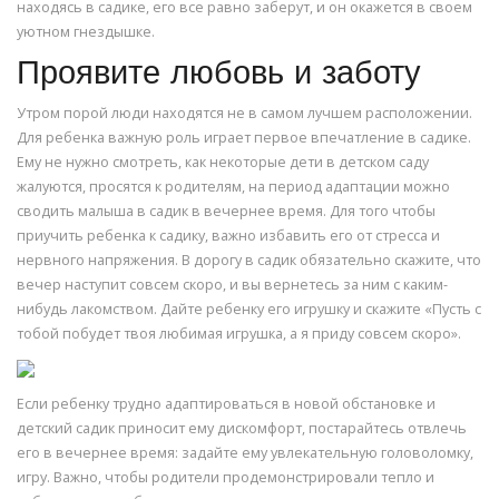
находясь в садике, его все равно заберут, и он окажется в своем
уютном гнездышке.
Проявите любовь и заботу
Утром порой люди находятся не в самом лучшем расположении.
Для ребенка важную роль играет первое впечатление в садике.
Ему не нужно смотреть, как некоторые дети в детском саду
жалуются, просятся к родителям, на период адаптации можно
сводить малыша в садик в вечернее время. Для того чтобы
приучить ребенка к садику, важно избавить его от стресса и
нервного напряжения. В дорогу в садик обязательно скажите, что
вечер наступит совсем скоро, и вы вернетесь за ним с каким-
нибудь лакомством. Дайте ребенку его игрушку и скажите «Пусть с
тобой побудет твоя любимая игрушка, а я приду совсем скоро».
Если ребенку трудно адаптироваться в новой обстановке и
детский садик приносит ему дискомфорт, постарайтесь отвлечь
его в вечернее время: задайте ему увлекательную головоломку,
игру. Важно, чтобы родители продемонстрировали тепло и