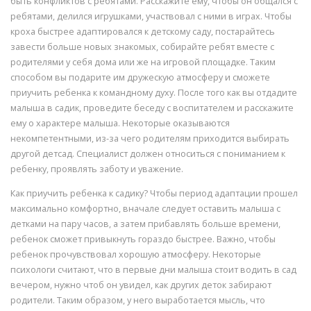
быть конфликтов с ребятами. Расскажите ему, чтобы он общался с
ребятами, делился игрушками, участвовал с ними в играх. Чтобы
кроха быстрее адаптировался к детскому саду, постарайтесь
завести больше новых знакомых, собирайте ребят вместе с
родителями у себя дома или же на игровой площадке. Таким
способом вы подарите им дружескую атмосферу и сможете
приучить ребенка к командному духу. После того как вы отдадите
малыша в садик, проведите беседу с воспитателем и расскажите
ему о характере малыша. Некоторые оказываются
некомпетентными, из-за чего родителям приходится выбирать
другой детсад. Специалист должен относиться с пониманием к
ребенку, проявлять заботу и уважение.
Как приучить ребенка к садику? Чтобы период адаптации прошел
максимально комфортно, вначале следует оставить малыша с
детками на пару часов, а затем прибавлять больше времени,
ребенок сможет привыкнуть гораздо быстрее. Важно, чтобы
ребенок прочувствовал хорошую атмосферу. Некоторые
психологи считают, что в первые дни малыша стоит водить в сад
вечером, нужно чтоб он увидел, как других деток забирают
родители. Таким образом, у него выработается мысль, что