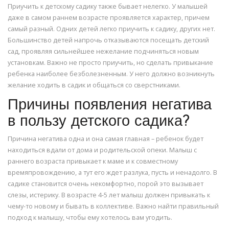
Приучить к детскому садику также бывает нелегко. У малышей
даже в самом раннем возрасте проявляется характер, причем
самый разный. Одних детей легко приучить к садику, других нет.
Большинство детей напрочь отказываются посещать детский
сад, проявляя сильнейшее нежелание подчиняться новым
установкам. Важно не просто приучить, но сделать привыкание
ребенка наиболее безболезненным. У него должно возникнуть
желание ходить в садик и общаться со сверстниками.
Причины появления негатива
в пользу детского садика?
Причина негатива одна и она самая главная – ребенок будет
находиться вдали от дома и родительской опеки. Малыш с
раннего возраста привыкает к маме и к совместному
времяпровождению, а тут его ждет разлука, пусть и ненадолго. В
садике становится очень некомфортно, порой это вызывает
слезы, истерику. В возрасте 4-5 лет малыш должен привыкать к
чему-то новому и бывать в коллективе. Важно найти правильный
подход к малышу, чтобы ему хотелось вам угодить.