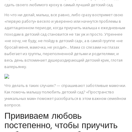
сдать своего любимого кроху в самый лучший детский сад.
Но что ни делай, малыш, все равно, либо сразу воспримет свою
«первую работу» весело и уверенно или начнутся проблемы в
адаптационном периоде, когда приучить малыша к ежедневным
походам в детский сад становится не так уж и просто. Утреннее
«не хочу, не буду, не пойду в детский сад», а в самой группе «не
бросай меня, мамочка, не уходи!»… Мама со слезами на глазах
выбегает из группы, переполненной детьми и родителями, и
весь день вспоминает душераздирающий детский крик, глотая
валерьянку.
Что делать в таких случаях? — спрашивают заботливые мамочки.
Как помочь малышу полюбить детский сад? «Пространство
уникальных мам» поможет разобраться в этом важном семейном
вопросе.
Прививаем любовь
постепенно, чтобы приучить