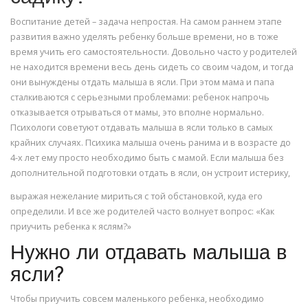
Воспитание детей – задача непростая. На самом раннем этапе
развития важно уделять ребенку больше времени, но в тоже
время учить его самостоятельности. Довольно часто у родителей
не находится времени весь день сидеть со своим чадом, и тогда
они вынуждены отдать малыша в ясли. При этом мама и папа
сталкиваются с серьезными проблемами: ребенок напрочь
отказывается отрываться от мамы, это вполне нормально.
Психологи советуют отдавать малыша в ясли только в самых
крайних случаях. Психика малыша очень ранима и в возрасте до
4-х лет ему просто необходимо быть с мамой. Если малыша без
дополнительной подготовки отдать в ясли, он устроит истерику,
выражая нежелание мириться с той обстановкой, куда его
определили. И все же родителей часто волнует вопрос: «Как
приучить ребенка к яслям?»
Нужно ли отдавать малыша в
ясли?
Чтобы приучить совсем маленького ребенка, необходимо