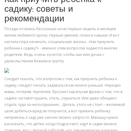
садику: советы и
рекомендации
Позади остались бессонные ночи первых недель и месяцев
жизни любимого крохи, первые умения, слова и навыки. И вот
настала пора начинать «социальную жизнь». «Как приучить
ребенка к садику?» - именно этим вопросом задаются многие
родители. Ведь очень хочется, чтобы сын или дочка с
удовольствием бежали в группу.
Следует сказать, что вопросом о том, как приучить ребенка к
садику, следует начать задаваться как можно раньше. Нередко
мамы, потеряв терпение, бросают карапузам фразы о том, что в
садике заставят кушать, спать, слушаться. Или даже обещают
отдать туда за непослушание… Делать этого не стоит – желаемой
цели добиться вряд ли получится, а вот привить ребенку
неприязнь к саду уже заочно можно запросто. Малышу нужно
рассказать, что детки, когда подрастают, идут в садик (можно
сравнить его с детской работой), что там интересно и весело,