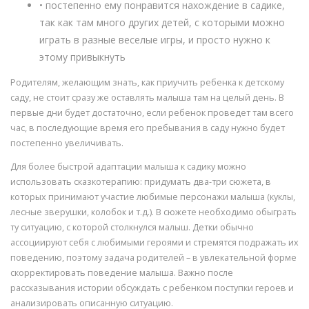
• постепенно ему понравится нахождение в садике,
так как там много других детей, с которыми можно
играть в разные веселые игры, и просто нужно к
этому привыкнуть
Родителям, желающим знать, как приучить ребенка к детскому
саду, не стоит сразу же оставлять малыша там на целый день. В
первые дни будет достаточно, если ребенок проведет там всего
час, в последующие время его пребывания в саду нужно будет
постепенно увеличивать.
Для более быстрой адаптации малыша к садику можно
использовать сказкотерапию: придумать два-три сюжета, в
которых принимают участие любимые персонажи малыша (куклы,
лесные зверушки, колобок и т.д.). В сюжете необходимо обыграть
ту ситуацию, с которой столкнулся малыш. Детки обычно
ассоциируют себя с любимыми героями и стремятся подражать их
поведению, поэтому задача родителей – в увлекательной форме
скорректировать поведение малыша. Важно после
рассказывания истории обсуждать с ребенком поступки героев и
анализировать описанную ситуацию.