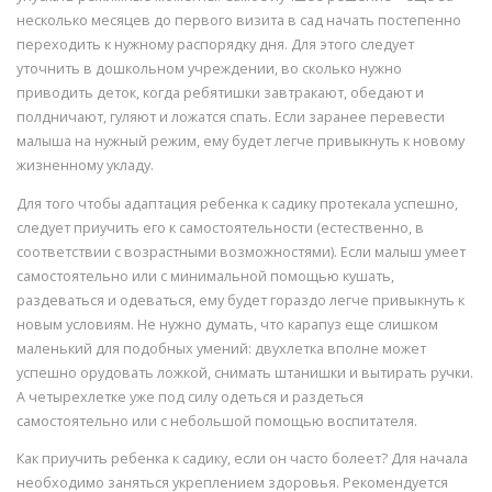
несколько месяцев до первого визита в сад начать постепенно
переходить к нужному распорядку дня. Для этого следует
уточнить в дошкольном учреждении, во сколько нужно
приводить деток, когда ребятишки завтракают, обедают и
полдничают, гуляют и ложатся спать. Если заранее перевести
малыша на нужный режим, ему будет легче привыкнуть к новому
жизненному укладу.
Для того чтобы адаптация ребенка к садику протекала успешно,
следует приучить его к самостоятельности (естественно, в
соответствии с возрастными возможностями). Если малыш умеет
самостоятельно или с минимальной помощью кушать,
раздеваться и одеваться, ему будет гораздо легче привыкнуть к
новым условиям. Не нужно думать, что карапуз еще слишком
маленький для подобных умений: двухлетка вполне может
успешно орудовать ложкой, снимать штанишки и вытирать ручки.
А четырехлетке уже под силу одеться и раздеться
самостоятельно или с небольшой помощью воспитателя.
Как приучить ребенка к садику, если он часто болеет? Для начала
необходимо заняться укреплением здоровья. Рекомендуется