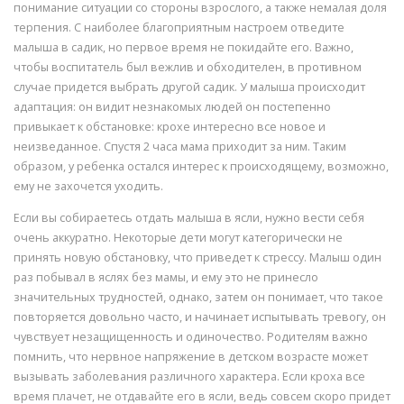
понимание ситуации со стороны взрослого, а также немалая доля
терпения. С наиболее благоприятным настроем отведите
малыша в садик, но первое время не покидайте его. Важно,
чтобы воспитатель был вежлив и обходителен, в противном
случае придется выбрать другой садик. У малыша происходит
адаптация: он видит незнакомых людей он постепенно
привыкает к обстановке: крохе интересно все новое и
неизведанное. Спустя 2 часа мама приходит за ним. Таким
образом, у ребенка остался интерес к происходящему, возможно,
ему не захочется уходить.
Если вы собираетесь отдать малыша в ясли, нужно вести себя
очень аккуратно. Некоторые дети могут категорически не
принять новую обстановку, что приведет к стрессу. Малыш один
раз побывал в яслях без мамы, и ему это не принесло
значительных трудностей, однако, затем он понимает, что такое
повторяется довольно часто, и начинает испытывать тревогу, он
чувствует незащищенность и одиночество. Родителям важно
помнить, что нервное напряжение в детском возрасте может
вызывать заболевания различного характера. Если кроха все
время плачет, не отдавайте его в ясли, ведь совсем скоро придет