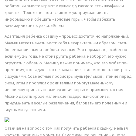
ребятишки вместе играют и кушают, у каждого есть шкафчик и
кроватка. Только не стоит слишком уж приукрашивать
информацию и обещать «золотые горы», чтобы избежать
разочарования в дальнейшем.
Адаптация ребенка к садику – процесс достаточно напряженный.
Малыш может начать вести себя нехарактерным образом, стать
более капризным и требовательным. Это нормально, особенно
если ему 2-3 года. Не стоит ругать ребенка, наоборот, его нужно
окружить любовью. Малышу важно понимать, что его любят по-
прежнему, что садик – это не наказание, а возможность поиграть
с друзьями. Совместные просмотры мультфильмов, чтение перед
сном, игры и прогулки с родителями помогут маленькому
человечку принять новые «условия игры» и привыкнуть к ним.
Можно дарить крохе маленькие подарочки-сюрпризы,
придумывать веселые развлечения, баловать его полезными и
вкусными кушаньями.
Отвечая на вопрос о том, как приучить ребенка к садику, нельзя
упускать режимные моменты. Самое лучшее решение – еще за