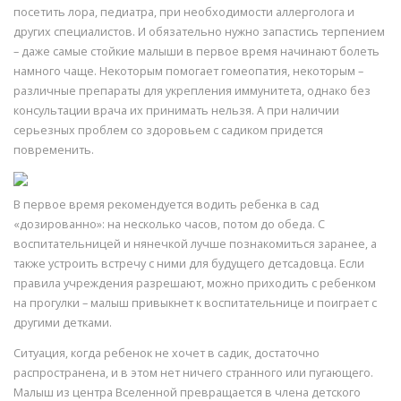
посетить лора, педиатра, при необходимости аллерголога и
других специалистов. И обязательно нужно запастись терпением
– даже самые стойкие малыши в первое время начинают болеть
намного чаще. Некоторым помогает гомеопатия, некоторым –
различные препараты для укрепления иммунитета, однако без
консультации врача их принимать нельзя. А при наличии
серьезных проблем со здоровьем с садиком придется
повременить.
В первое время рекомендуется водить ребенка в сад
«дозированно»: на несколько часов, потом до обеда. С
воспитательницей и нянечкой лучше познакомиться заранее, а
также устроить встречу с ними для будущего детсадовца. Если
правила учреждения разрешают, можно приходить с ребенком
на прогулки – малыш привыкнет к воспитательнице и поиграет с
другими детками.
Ситуация, когда ребенок не хочет в садик, достаточно
распространена, и в этом нет ничего странного или пугающего.
Малыш из центра Вселенной превращается в члена детского