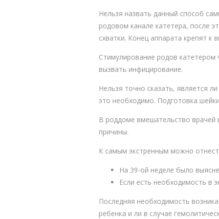
Нельзя назвать данный способ сам
родовом канале катетера, после эт
схватки. Конец аппарата крепят к
Стимулирование родов катетером Ф
вызвать инфицирование.
Нельзя точно сказать, является ли
это необходимо. Подготовка шейки
В роддоме вмешательство врачей в 
причины.
К самым экстренным можно отнест
На 39-ой неделе было выясне
Если есть необходимость в э
Последняя необходимость возникае
ребенка и ли в случае гемолитиче