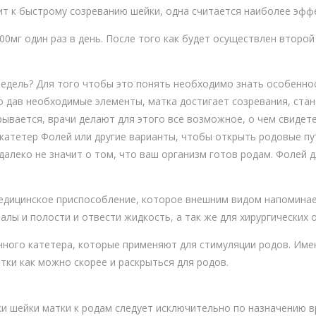
ит к быстрому созреванию шейки, одна считается наиболее эфф
0мг один раз в день. После того как будет осуществлен второй
недель? Для того чтобы это понять необходимо знать особенно
о дав необходимые элементы, матка достигает созревания, стан
рывается, врачи делают для этого все возможное, о чем свидет
 катетер Фолей или другие варианты, чтобы открыть родовые пу
алеко не значит о том, что ваш организм готов родам. Фолей д
едицинское приспособление, которое внешним видом напоминает
лы и полости и отвести жидкость, а так же для хирургических 
нного катетера, которые применяют для стимуляции родов. Име
тки как можно скорее и раскрыться для родов.
и шейки матки к родам следует исключительно по назначению в