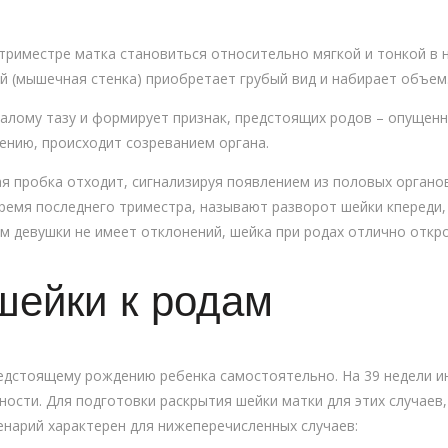
триместре матка становиться относительно мягкой и тонкой в 
й (мышечная стенка) приобретает грубый вид и набирает объем
малому тазу и формирует признак, предстоящих родов – опущенн
ению, происходит созреванием органа.
я пробка отходит, сигнализируя появлением из половых органов
ремя последнего триместра, называют разворот шейки кпереди
зм девушки не имеет отклонений, шейка при родах отлично откро
шейки к родам
едстоящему рождению ребенка самостоятельно. На 39 недели и
ности. Для подготовки раскрытия шейки матки для этих случаев
енарий характерен для нижеперечисленных случаев: