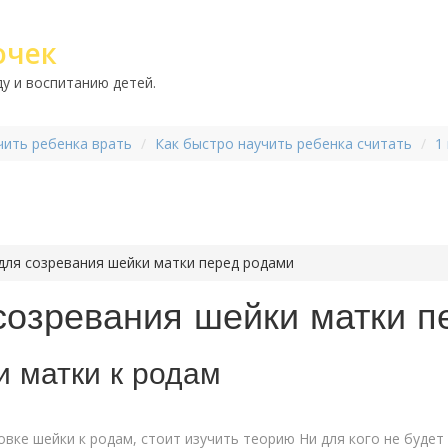
очек
у и воспитанию детей.
чить ребенка врать
Как быстро научить ребенка считать
1
для созревания шейки матки перед родами
созревания шейки матки п
и матки к родам
овке шейки к родам, стоит изучить теорию Ни для кого не будет