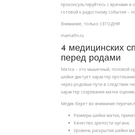
проконсультируйтесь с врачами и 
готовой к радостному события – п
Внимание, только СЕГОДНЯ!
mamafm.ru
4 медицинских с
перед родами
Матка – это мышечный, половой ор
шейки диктует характер протекани
через родовые пути в следствии че
характер созревания матки оценив
Медик берет во внимание перечисл
Размеры шейки матки, приня
Качество зрелости органа;
Уровень раскрытия шейки ма