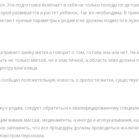
ся. Эта подготовка включает в себя не только походы по детск
торой развивается и растет ребенок, так же необходима. В при
ретают нужные параметры к родам и не должны подвести в нужн
атривает шейку матки и говорит о том, готова она или нет. На
ыть не только мягкой, но и эластичной, а область зева должна 
центру влагалища.
е сообщил положительную новость о зрелости матки, существуе
у к родам, следует обратиться к квалифицированному специал
им мамам массаж, медикаменты, а иногда и иглоукалывания, к
жно запомнить, что все процедуры должны проводиться исключ
исмотром персонала.