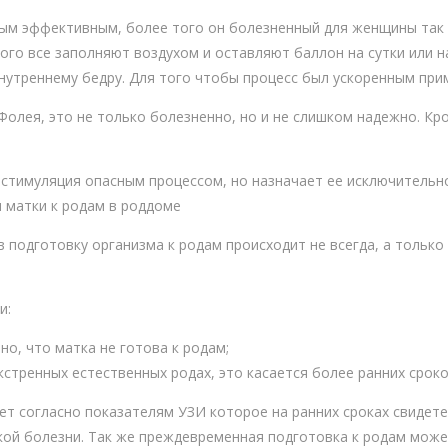
ым эффективным, более того он болезненный для женщины так 
ого все заполняют воздухом и оставляют баллон на сутки или н
 внутреннему бедру. Для того чтобы процесс был ускоренным пр
олея, это не только болезненно, но и не слишком надежно. Кр
 стимуляция опасным процессом, но назначает ее исключительно
 матки к родам в роддоме
подготовку организма к родам происходит не всегда, а только 
и:
но, что матка не готова к родам;
кстренных естественных родах, это касается более ранних сроко
т согласно показателям УЗИ которое на ранних сроках свидете
ской болезни. Так же преждевременная подготовка к родам може