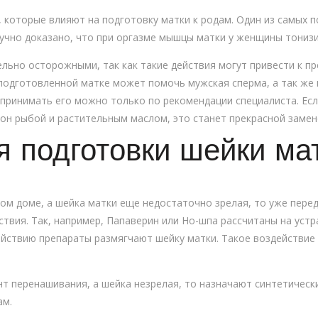
 которые влияют на подготовку матки к родам. Один из самых п
учно доказано, что при оргазме мышцы матки у женщины тониз
ельно осторожными, так как такие действия могут привести к п
подготовленной матке может помочь мужская сперма, а так же 
 принимать его можно только по рекомендации специалиста. Есл
ион рыбой и растительным маслом, это станет прекрасной заме
я подготовки шейки ма
ом доме, а шейка матки еще недостаточно зрелая, то уже пере
твия. Так, например, Папаверин или Но-шпа рассчитаны на устр
ействию препараты размягчают шейку матки. Такое воздействие
нт перенашивания, а шейка незрелая, то назначают синтетическ
ам.