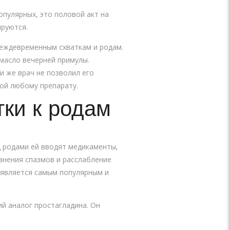
опулярных, это половой акт на
ируются.
реждевременным схваткам и родам.
масло вечерней примулы.
и же врач не позволил его
ной любому препарату.
тки к родам
д родами ей вводят медикаменты,
анения спазмов и расслабление
 является самым популярным и
ий аналог простагладина. Он