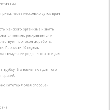
ективным.
 прием, через несколько суток врач
сть женского организма и знать
овится мягкая, раскрывается и
ельствует протокол их работы.
ти. Провести 40 недель
ля стимуляции родов: что это и для
 трубку. Его назначают для того
операций.
нно катетер Фолея способен
рача