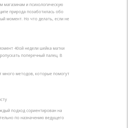
им магазинам и психологическую
нципе природа позаботилась обо
ый момент. Но что делать, если не
 момент 40ой недели шейка матки
пропускать поперечный палец. В
т много методов, которые помогут
исту
аждый подход сориентирован на
ительно по назначению ведущего