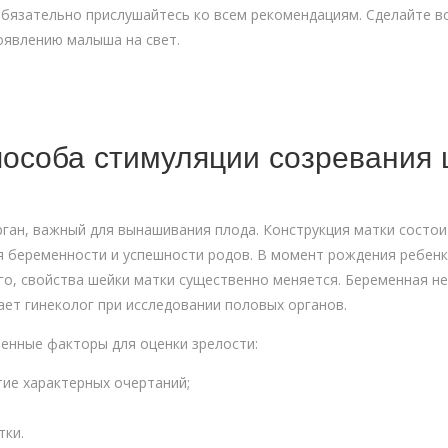
обязательно прислушайтесь ко всем рекомендациям. Сделайте вс
оявлению малыша на свет.
пособа стимуляции созревания 
ган, важный для вынашивания плода. Конструкция матки состоит
я беременности и успешности родов. В момент рождения ребенк
го, свойства шейки матки существенно меняется. Беременная не
ает гинеколог при исследовании половых органов.
енные факторы для оценки зрелости:
тие характерных очертаний;
тки.