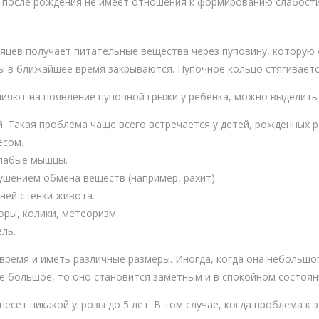
 после рождения не имеет отношения к формированию слабост
сяцев получает питательные вещества через пуповину, которую 
 в ближайшее время закрываются. Пупочное кольцо стягиваетс
лияют на появление пупочной грыжи у ребенка, можно выделить
. Такая проблема чаще всего встречается у детей, рожденных р
есом.
слабые мышцы.
ушением обмена веществ (например, рахит).
ней стенки живота.
ры, колики, метеоризм.
ель.
время и иметь различные размеры. Иногда, когда она небольшо
ие большое, то оно становится заметным и в спокойном состоян
есет никакой угрозы до 5 лет. В том случае, когда проблема к э