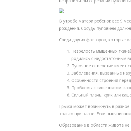
неправильном отрезании пуповины
В утробе матери ребенок все 9 ме
рождения. Сосуды пуповины должны
Среди других факторов, которые в
Незрелость мышечных тканей
родились с недостаточным в
Пупочное отверстие имеет 
Заболевания, вызванные нар
Особенности строения перед
Проблемы с кишечником: запо
Сильный плачь, крик или каш
Грыжа может возникнуть в разное 
только при плаче. Если выпячиван
Образование в области живота не н