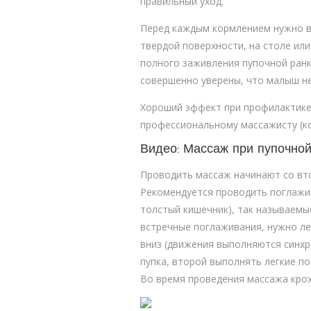
правильный уход.
Перед каждым кормлением нужно вы
твердой поверхности, на столе ил
полного заживления пупочной ранки
совершенно уверены, что малыш не 
Хороший эффект при профилактике 
профессиональному массажисту (ко
Видео: Массаж при пупочно
Проводить массаж начинают со вто
Рекомендуется проводить поглажив
толстый кишечник), так называемы
встречные поглаживания, нужно ле
вниз (движения выполняются синхр
пупка, второй выполнять легкие п
Во время проведения массажа крох