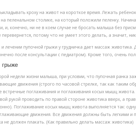
кладывать кроху на живот на короткое время. Лежать ребенок
и на пеленальном столике, на который положили пеленку. Начин
, и, конечно, ни не в коем случае не бросать малыша без прис
перевернется, потому что не умеет этого делать, а значит, ник
и лечении пупочной грыжи у грудничка дает массаж животика. 
нечно после консультации с педиатром). Кроме того, очень пол
й грыже
рой недели жизни малыша, при условии, что пупочная ранка заж
ающие движения (строго по часовой стрелке, так как таким об
е встречные поглаживания и поглаживания косых мышц живота.
вой рукой проводить по правой стороне животика вверх, а прав
онно). Поглаживание косых мышц живота выполняется так: одну
оглаживающие движения. Все движения должны быть легкими и 
а не должен плакать. (Как правильно делать массаж животика)