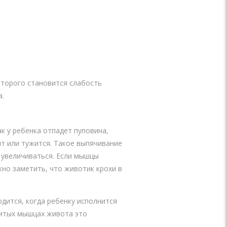
оторого становится слабость
а.
к у ребенка отпадет пуповина,
т или тужится. Такое выпячивание
 увеличиваться. Если мышцы
но заметить, что животик крохи в
дится, когда ребенку исполнится
витых мышцах живота это