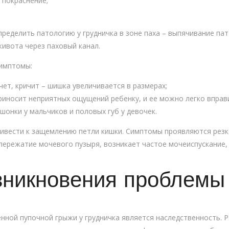
 покраснение;
ределить патологию у грудничка в зоне паха – выпячивание пат
ивота через паховый канал.
имптомы:
чет, кричит – шишка увеличивается в размерах;
риносит неприятных ощущений ребенку, и ее можно легко вправ
онки у мальчиков и половых губ у девочек.
ривести к защемлению петли кишки. Симптомы проявляются резк
пережатие мочевого пузыря, возникает частое мочеиспускание
зникновения проблемы
нной пупочной грыжи у грудничка является наследственность. 