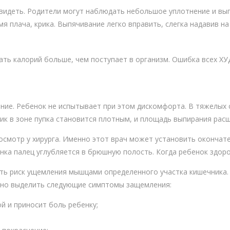
видеть. Родители могут наблюдать небольшое уплотнение и вып
я плача, крика. Выпячивание легко вправить, слегка надавив на
ать калорий больше, чем поступает в организм. Oшибка вcех X
ние. Ребенок не испытывает при этом дискомфорта. В тяжелых
тик в зоне пупка становится плотным, и площадь выпирания рас
осмотр у хирурга. Именно этот врач может установить окончате
нка палец углубляется в брюшную полость. Когда ребенок здоро
сть риск ущемления мышцами определенного участка кишечника.
жно выделить следующие симптомы защемления:
й и приносит боль ребенку;