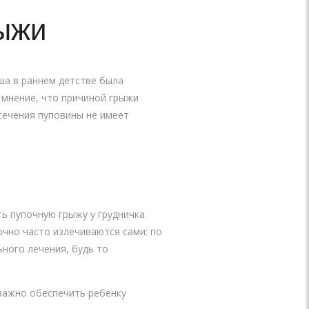
ыжи
ша в раннем детстве была
ь мнение, что причиной грыжи
тсечения пуповины не имеет
ь пупочную грыжу у грудничка.
очно часто излечиваются сами: по
ного лечения, будь то
 важно обеспечить ребенку