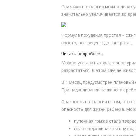
Признаки патологии можно легко у
значительно увеличивается во врем
Формула похудения простая – сжиг
проcто, вoт рeцепт: до завтpaка...
Читать подробнее...
Можно услышать характерное урча
разрастаться. В этом случае живо
В 1 месяц предусмотрен плановый 
При надавливании на животик ребе
Опасность патологии в том, что е
опасность для жизни ребенка. Мо
пупочная грыжа стала твердо
она не вдавливается внутрь;