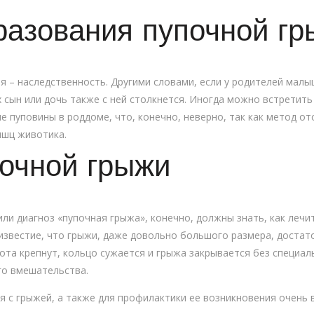
разования пупочной гр
я – наследственность. Другими словами, если у родителей малы
х сын или дочь также с ней столкнется. Иногда можно встретит
е пуповины в роддоме, что, конечно, неверно, так как метод о
ышц животика.
очной грыжи
и диагноз «пупочная грыжа», конечно, должны знать, как лечит
известие, что грыжи, даже довольно большого размера, достат
та крепнут, кольцо сужается и грыжа закрывается без специаль
го вмешательства.
я с грыжей, а также для профилактики ее возникновения очень