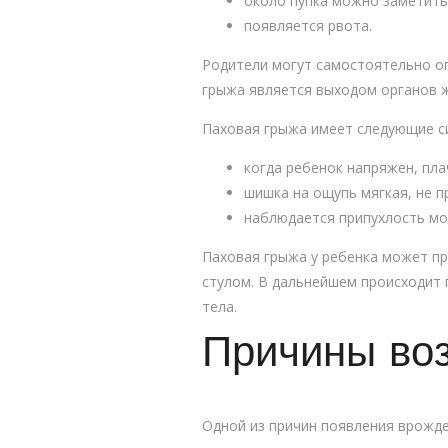
около пупка можно заметить
появляется рвота.
Родители могут самостоятельно оп
грыжа является выходом органов ж
Паховая грыжа имеет следующие с
когда ребенок напряжен, пла
шишка на ощупь мягкая, не п
наблюдается припухлость мош
Паховая грыжа у ребенка может п
стулом. В дальнейшем происходит 
тела.
Причины во
Одной из причин появления врожде