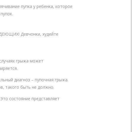
ячивание пупка у ребенка, которое
 пупок.
УДEЮЩИХ! Девчoнки, xудейтe
 случаях грыжа может
ширяется.
льный диагноз – пупочная грыжа.
в, такого быть не должно.
 Это состояние представляет