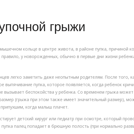
упочной грыжи
 мышечном кольце в центре живота, в районе пупка, причиной к
к правило, у новорожденных, обычно в первые дни жизни ребенк
цев легко заметить даже неопытным родителям. После того, ка
е выпячивание пупка, которое появляется, когда ребенок кричи
 не вызывает беспокойства у ребенка. Со временем грыжа может
азмер (грыжа при этом также имеет значительный размер), мож
 припухшим, когда малыш плачет.
стирует детский хирург или педиатр при осмотре, который прово
ь пупка палец попадает в брюшную полость (при нормально раз