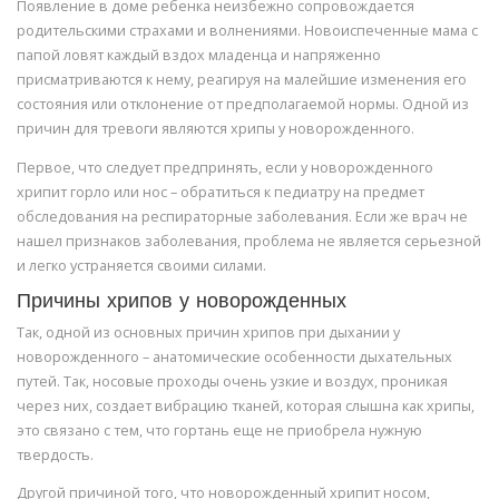
Появление в доме ребенка неизбежно сопровождается
родительскими страхами и волнениями. Новоиспеченные мама с
папой ловят каждый вздох младенца и напряженно
присматриваются к нему, реагируя на малейшие изменения его
состояния или отклонение от предполагаемой нормы. Одной из
причин для тревоги являются хрипы у новорожденного.
Первое, что следует предпринять, если у новорожденного
хрипит горло или нос – обратиться к педиатру на предмет
обследования на респираторные заболевания. Если же врач не
нашел признаков заболевания, проблема не является серьезной
и легко устраняется своими силами.
Причины хрипов у новорожденных
Так, одной из основных причин хрипов при дыхании у
новорожденного – анатомические особенности дыхательных
путей. Так, носовые проходы очень узкие и воздух, проникая
через них, создает вибрацию тканей, которая слышна как хрипы,
это связано с тем, что гортань еще не приобрела нужную
твердость.
Другой причиной того, что новорожденный хрипит носом,