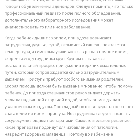
говорят об увеличении аденоидов. Следует помнить, что только
профессиональный педиатр после полного обследования,
дополнительного лабораторного исследования может
диагностировать то или иное заболевание.
Когда ребенок дышит с хрипом, при вдохе возникают
затруднения, удушье, сухой, отрывистый кашель, появляется
температура, а симптомы усиливаются в разы в ночное время,
скорее всего, у грудничка круп. Крупом называется
воспалительный процесс при сужении верхних дыхательных
путей, который сопровождается сильно затруднительным
дыханием. Приступы требуют особого внимания родителей.
Скорая помощь должна быть вызвана мгновенно, чтобы помочь
ребенку. До приезда специалистов рекомендуют держать
малыша над ванной с горячей водой, чтобы он мог дышать
увлажненным воздухом. Прохладный поток воздуха также станет
спасателем во время приступа. Нос грудничка следует закапать
сосудосуживающими препаратами. Самостоятельное решение,
какие препараты подойдут для избавления от патологии,
навредит здоровью младенца. Поэтому во избежание