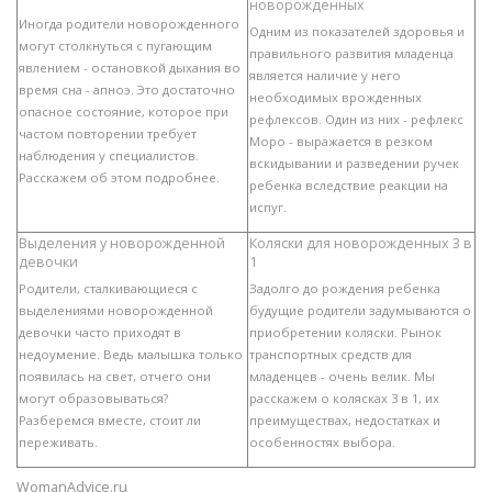
новорожденных
Иногда родители новорожденного
Одним из показателей здоровья и
могут столкнуться с пугающим
правильного развития младенца
явлением - остановкой дыхания во
является наличие у него
время сна - апноэ. Это достаточно
необходимых врожденных
опасное состояние, которое при
рефлексов. Один из них - рефлекс
частом повторении требует
Моро - выражается в резком
наблюдения у специалистов.
вскидывании и разведении ручек
Расскажем об этом подробнее.
ребенка вследствие реакции на
испуг.
Выделения у новорожденной
Коляски для новорожденных 3 в
девочки
1
Родители, сталкивающиеся с
Задолго до рождения ребенка
выделениями новорожденной
будущие родители задумываются о
девочки часто приходят в
приобретении коляски. Рынок
недоумение. Ведь малышка только
транспортных средств для
появилась на свет, отчего они
младенцев - очень велик. Мы
могут образовываться?
расскажем о колясках 3 в 1, их
Разберемся вместе, стоит ли
преимуществах, недостатках и
переживать.
особенностях выбора.
WomanAdvice.ru