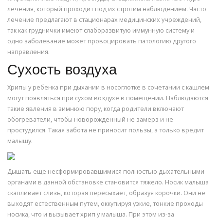
лечения, который проходит под их строгим наблюдением. Часто
лечение предлагают в стационарах медицинских учреждений,
так как груднички имеют слаборазвитую иммунную систему и
одно заболевание может провоцировать патологию другого
направления.
Сухость воздуха
Хрипы у ребенка при дыхании в носоглотке в сочетании с кашлем
могут появляться при сухом воздухе в помещении. Наблюдаются
такие явления в зимнюю пору, когда родители включают
обогреватели, чтобы новорожденный не замерз и не
простудился. Такая забота не приносит пользы, а только вредит
малышу.
Дышать еще несформировавшимися полностью дыхательными
органами в данной обстановке становится тяжело. Носик малыша
скапливает слизь, которая пересыхает, образуя корочки. Они не
выходят естественным путем, оккупируя узкие, тонкие проходы
носика, что и вызывает хрип у малыша. При этом из-за