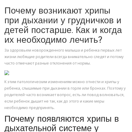
Почему возникают хрипы
при дыхании у грудничков и
детей постарше. Как и когда
их необходимо лечить?
За здоровьем новорожденного малыша и ребенка первых лет
жизни любящие родители всегда внимательно следят и потому
часто отмечают разные отклонения от нормы.
К этим патологическим изменениям можно отнести и хрипы у
ребенка, слышимые при дыхании в горле или бронхах. Поэтому у
родителей часто возникает вопрос, есть ли повод волноваться,
если ребенок дышит не так, как до этого и какие меры
необходимо предпринять.
Почему появляются хрипы в
дыхательной системе у