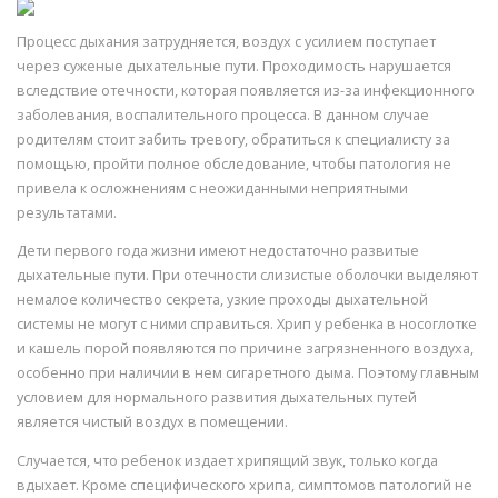
Процесс дыхания затрудняется, воздух с усилием поступает
через суженые дыхательные пути. Проходимость нарушается
вследствие отечности, которая появляется из-за инфекционного
заболевания, воспалительного процесса. В данном случае
родителям стоит забить тревогу, обратиться к специалисту за
помощью, пройти полное обследование, чтобы патология не
привела к осложнениям с неожиданными неприятными
результатами.
Дети первого года жизни имеют недостаточно развитые
дыхательные пути. При отечности слизистые оболочки выделяют
немалое количество секрета, узкие проходы дыхательной
системы не могут с ними справиться. Хрип у ребенка в носоглотке
и кашель порой появляются по причине загрязненного воздуха,
особенно при наличии в нем сигаретного дыма. Поэтому главным
условием для нормального развития дыхательных путей
является чистый воздух в помещении.
Случается, что ребенок издает хрипящий звук, только когда
вдыхает. Кроме специфического хрипа, симптомов патологий не