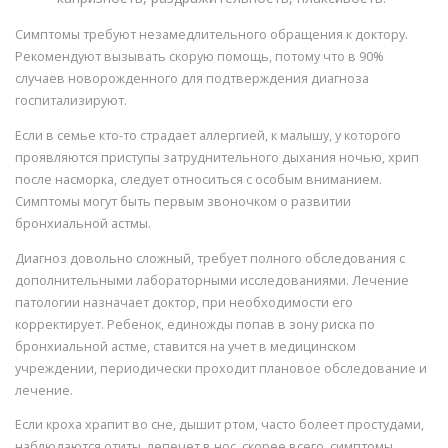
Симптомы требуют незамедлительного обращения к доктору.
Рекомендуют вызывать скорую помощь, потому что в 90%
случаев новорожденного для подтверждения диагноза
госпитализируют.
Если в семье кто-то страдает аллергией, к малышу, у которого
проявляются приступы затруднительного дыхания ночью, хрип
после насморка, следует относиться с особым вниманием.
Симптомы могут быть первым звоночком о развитии
бронхиальной астмы.
Диагноз довольно сложный, требует полного обследования с
дополнительными лабораторными исследованиями. Лечение
патологии назначает доктор, при необходимости его
корректирует. Ребенок, единожды попав в зону риска по
бронхиальной астме, ставится на учет в медицинском
учреждении, периодически проходит плановое обследование и
лечение.
Если кроха храпит во сне, дышит ртом, часто болеет простудами,
наблюдаются отиты, лепечет в нос, скорее всего, симптомы