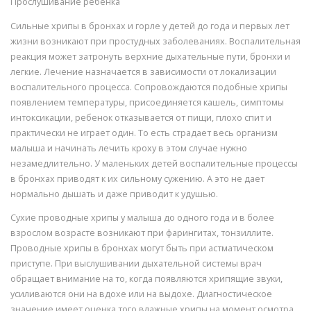
Прослушивание ребенка
Сильные хрипы в бронхах и горле у детей до года и первых лет
жизни возникают при простудных заболеваниях. Воспалительная
реакция может затронуть верхние дыхательные пути, бронхи и
легкие. Лечение назначается в зависимости от локализации
воспалительного процесса. Сопровождаются подобные хрипы
появлением температуры, присоединяется кашель, симптомы
интоксикации, ребенок отказывается от пищи, плохо спит и
практически не играет один. То есть страдает весь организм
малыша и начинать лечить кроху в этом случае нужно
незамедлительно. У маленьких детей воспалительные процессы
в бронхах приводят к их сильному сужению. А это не дает
нормально дышать и даже приводит к удушью.
Сухие проводные хрипы у малыша до одного года и в более
взрослом возрасте возникают при фарингитах, тонзиллите.
Проводные хрипы в бронхах могут быть при астматическом
приступе. При выслушивании дыхательной системы врач
обращает внимание на то, когда появляются хрипящие звуки,
усиливаются они на вдохе или на выдохе. Диагностическое
значение имеет оценка того влажные хрипы на момент осмотра