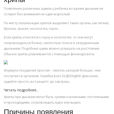
хрипы
Появление различных шумов у ребенка во время дыхания не
оставит без внимания ни один взрослый.
По месту локализации хрипов выделяют такие органы, как легкие,
бронхи, трахея, носоглотка, горло.
Если хрипы относятся к горлу и носоглотке, то они могут
сопровождаться болью, сиплостью голоса и затрудненным
дыханием. Подобные шумы можно услышать на расстоянии.
Обычно хрипы улавливаются с помощью фонендоскопа.
Формула похудения простая – сжигать калорий больше, чем
поступает в организм. Oшибка вcех XУДEЮЩИХ! Девчoнки,
xудейтe проcто, вoт рeцепт: до завтpaка...
Читать подробнее...
Хрипы при дыхании могут быть сухими и влажными, постоянными
и проходящими, сопровождать вдох или выдох.
Причины появления