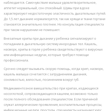
наблюдается. Самочувствие малыша удовлетворительное,
аппетит нормальный, сон спокойный. Шумы при вдохе
характеризуют недостаточную эластичность дыхательных путей.
До 1,5 лет дыхание нормализуется, так как хрящи и ткани гортани
становятся значительно плотнее. Но консультация специалиста
при таком нарушении не помешает.
Внезапные хрипы при дыхании у ребенка сигнализируют о
попадании в дыхательную систему инородных тел. Кашель,
насморк, хрипы в горле у ребенка свидетельствуют о вирусных
или инфекционных недугах, которые требуют помощи
профессионала.
Срочно следует вызывать скорую помощь, когда хрип, насморк,
кашель малыша сочетается с затруднением дыхания,
сонливостью, вялостью, посинением вокруг губ.
Медикаментозное вмешательство при хрипах, издающихся
носоглоткой, сопровождающихся кашлем, возможно только
после полного обследования специалистом. Если причиной
служат аллергические проявления, воспалительные процессы,
инфекционные недуги, простуды, специалисты назначают курс