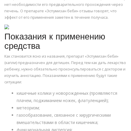
нет необходимости его предварительного прохождения через
печень. О препарате «Эспумизан беби» отзывы говорят, что
эффект от его применения заметен в течение получаса.
Показания к применению
средства
Как становится ясно из названия, препарат «Эспумизан беби»
(капли) предназначен для детишек. Перед тем как дать лекарство
ребенку, нужно обязательно проконсультироваться с доктором и
изучить аннотацию. Показаниями к применению будут такие
ситуации:
кишечные колики у новорожденных (проявляются
плачем, поджиманием ножек, флатуленцией);
метеоризм;
газообразование, связанное с хирургическими
вмешательствами в области кишечника;
функциональная диспепсия;