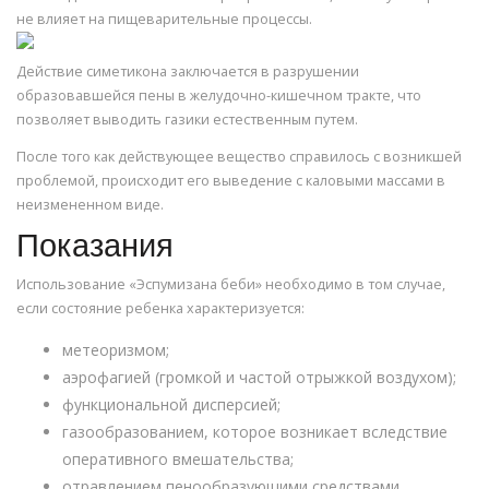
не влияет на пищеварительные процессы.
Действие симетикона заключается в разрушении
образовавшейся пены в желудочно-кишечном тракте, что
позволяет выводить газики естественным путем.
После того как действующее вещество справилось с возникшей
проблемой, происходит его выведение с каловыми массами в
неизмененном виде.
Показания
Использование «Эспумизана беби» необходимо в том случае,
если состояние ребенка характеризуется:
метеоризмом;
аэрофагией (громкой и частой отрыжкой воздухом);
функциональной дисперсией;
газообразованием, которое возникает вследствие
оперативного вмешательства;
отравлением пенообразующими средствами