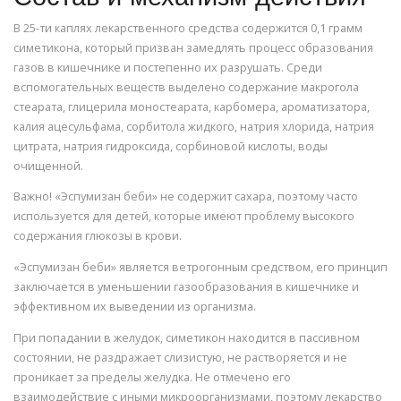
В 25-ти каплях лекарственного средства содержится 0,1 грамм
симетикона, который призван замедлять процесс образования
газов в кишечнике и постепенно их разрушать. Среди
вспомогательных веществ выделено содержание макрогола
стеарата, глицерила моностеарата, карбомера, ароматизатора,
калия ацесульфама, сорбитола жидкого, натрия хлорида, натрия
цитрата, натрия гидроксида, сорбиновой кислоты, воды
очищенной.
Важно! «Эспумизан беби» не содержит сахара, поэтому часто
используется для детей, которые имеют проблему высокого
содержания глюкозы в крови.
«Эспумизан беби» является ветрогонным средством, его принцип
заключается в уменьшении газообразования в кишечнике и
эффективном их выведении из организма.
При попадании в желудок, симетикон находится в пассивном
состоянии, не раздражает слизистую, не растворяется и не
проникает за пределы желудка. Не отмечено его
взаимодействие с иными микроорганизмами, поэтому лекарство