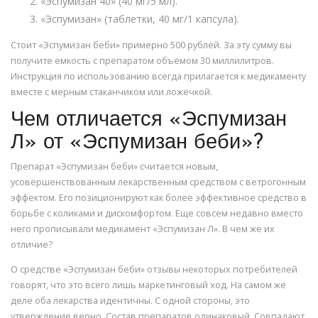
«Эспумизан 40» (40 мг/5 мл).
«Эспумизан» (таблетки, 40 мг/1 капсула).
Стоит «Эспумизан беби» примерно 500 рублей. За эту сумму вы
получите емкость с препаратом объемом 30 миллилитров.
Инструкция по использованию всегда прилагается к медикаменту
вместе с мерным стаканчиком или ложечкой.
Чем отличается «Эспумизан
Л» от «Эспумизан беби»?
Препарат «Эспумизан беби» считается новым,
усовершенствованным лекарственным средством с ветрогонным
эффектом. Его позиционируют как более эффективное средство в
борьбе с коликами и дискомфортом. Еще совсем недавно вместо
него прописывали медикамент «Эспумизан Л». В чем же их
отличие?
О средстве «Эспумизан беби» отзывы некоторых потребителей
говорят, что это всего лишь маркетинговый ход. На самом же
деле оба лекарства идентичны. С одной стороны, это
утверждение верно. Состав препаратов одинаковый. Совпадают