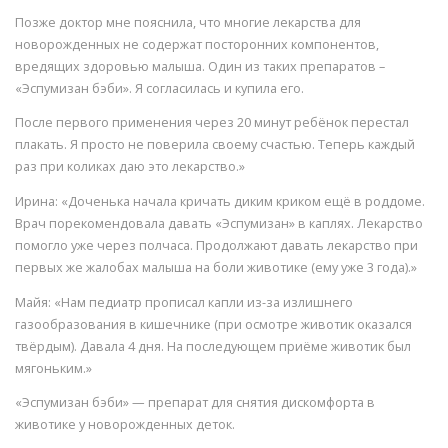
Позже доктор мне пояснила, что многие лекарства для
новорожденных не содержат посторонних компонентов,
вредящих здоровью малыша. Один из таких препаратов –
«Эспумизан бэби». Я согласилась и купила его.
После первого применения через 20 минут ребёнок перестал
плакать. Я просто не поверила своему счастью. Теперь каждый
раз при коликах даю это лекарство.»
Ирина: «Доченька начала кричать диким криком ещё в роддоме.
Врач порекомендовала давать «Эспумизан» в каплях. Лекарство
помогло уже через полчаса. Продолжают давать лекарство при
первых же жалобах малыша на боли животике (ему уже 3 года).»
Майя: «Нам педиатр прописал капли из-за излишнего
газообразования в кишечнике (при осмотре животик оказался
твёрдым). Давала 4 дня. На последующем приёме животик был
мягоньким.»
«Эспумизан бэби» — препарат для снятия дискомфорта в
животике у новорожденных деток.