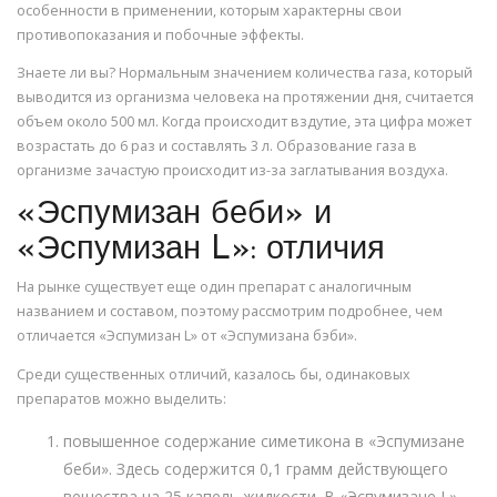
особенности в применении, которым характерны свои
противопоказания и побочные эффекты.
Знаете ли вы? Нормальным значением количества газа, который
выводится из организма человека на протяжении дня, считается
объем около 500 мл. Когда происходит вздутие, эта цифра может
возрастать до 6 раз и составлять 3 л. Образование газа в
организме зачастую происходит из-за заглатывания воздуха.
«Эспумизан беби» и
«Эспумизан L»: отличия
На рынке существует еще один препарат с аналогичным
названием и составом, поэтому рассмотрим подробнее, чем
отличается «Эспумизан L» от «Эспумизана бэби».
Среди существенных отличий, казалось бы, одинаковых
препаратов можно выделить:
повышенное содержание симетикона в «Эспумизане
беби». Здесь содержится 0,1 грамм действующего
вещества на 25 капель жидкости. В «Эспумизане L»