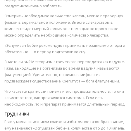
следует интенсивно взболтать.
Отмерить необходимое количество капель, можно перевернув
флакон в вертикальное положение. Вместе с лекарством в
комплекте идет мерный колпачок, с помощью которого также
можно определить необходимое количество лекарства.
«Эспумизан беби» рекомендуют принимать независимо от еды и
обязательно — в период подготовки ко сну.
Знаете ли вы? Метеоризм с греческого переводится как вздутие.
Газы, выходящие из организма во время вздутия, называются
флатуленцией. Удивительно, но римская мифология
подтверждает существование Крепитуса — бога флатуленции.
Что касается кратности приема и его продолжительности, то они
зависят от того, как проявляются симптомы. Если есть
необходимость, то и препарат принимается длительный период.
Груднички
Если у малыша возникли колики и избыточное газообразование,
ему назначают «Эспумизан беби» в количестве от 5 до 10 капель.