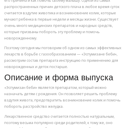
его причина и как помочь своему малышу. Одной из самых
распространенных причин детского плача в любое время суток
считается вздутие животика и возникновение колик, которые
мучают ребенка в первые недели и месяцы жизни. Существует
очень много медицинских препаратов и народных средств,
которые призваны побороть эту проблему и помочь
новорожденному.
Поэтому сегодня мы поговорим об одном из самых эффективных
лекарств в борьбе с газообразованием — «Эспумизане беби»,
рассмотрим состав препарата инструкцию по применению для
новорожденных и деток постарше.
Описание и форма выпуска
«Эспумизан беби» является препаратом, который можно
назначать детям с рождения. Он позволяет решить проблему
вздутия живота, предотвратить возникновение колик и помочь
побороть расстройство желудка.
Лекарственное средство считается полностью натуральным,
поэтому весьма популярно среди родителей, к тому же, оно