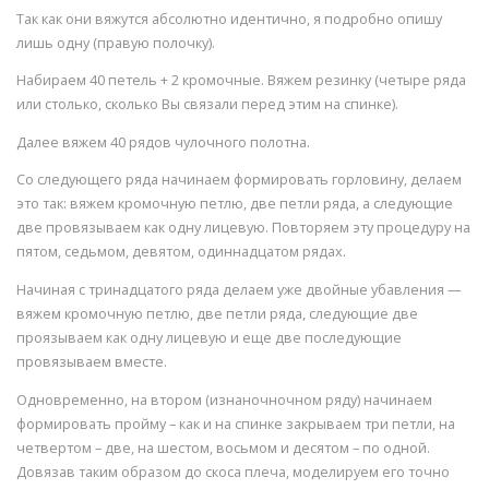
Так как они вяжутся абсолютно идентично, я подробно опишу
лишь одну (правую полочку).
Набираем 40 петель + 2 кромочные. Вяжем резинку (четыре ряда
или столько, сколько Вы связали перед этим на спинке).
Далее вяжем 40 рядов чулочного полотна.
Со следующего ряда начинаем формировать горловину, делаем
это так: вяжем кромочную петлю, две петли ряда, а следующие
две провязываем как одну лицевую. Повторяем эту процедуру на
пятом, седьмом, девятом, одиннадцатом рядах.
Начиная с тринадцатого ряда делаем уже двойные убавления —
вяжем кромочную петлю, две петли ряда, следующие две
проязываем как одну лицевую и еще две последующие
провязываем вместе.
Одновременно, на втором (изнаночночном ряду) начинаем
формировать пройму – как и на спинке закрываем три петли, на
четвертом – две, на шестом, восьмом и десятом – по одной.
Довязав таким образом до скоса плеча, моделируем его точно