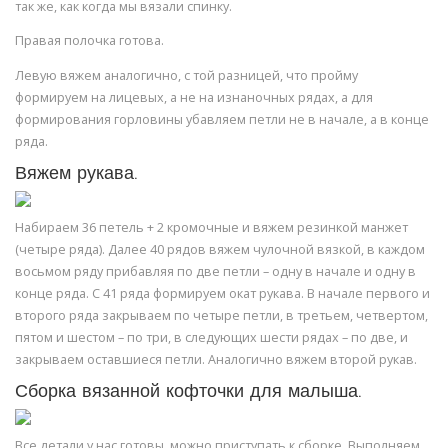
так же, как когда мы вязали спинку.
Правая полочка готова.
Левую вяжем аналогично, с той разницей, что пройму
формируем на лицевых, а не на изнаночных рядах, а для
формирования горловины убавляем петли не в начале, а в конце
ряда.
Вяжем рукава.
Набираем 36 петель + 2 кромочные и вяжем резинкой манжет
(четыре ряда). Далее 40 рядов вяжем чулочной вязкой, в каждом
восьмом ряду прибавляя по две петли – одну в начале и одну в
конце ряда. С 41 ряда формируем окат рукава. В начале первого и
второго ряда закрываем по четыре петли, в третьем, четвертом,
пятом и шестом – по три, в следующих шести рядах – по две, и
закрываем оставшиеся петли. Аналогично вяжем второй рукав.
Сборка вязанной кофточки для малыша.
Все детали у нас готовы, можно приступать к сборке. Выполняем