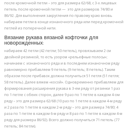
после кромочной петли – это для размера 62/68, с 3-х лицевых
петель после кромочной петли — это для размеров 74/80 и
86/92. Для выполнения закругления по правому краю вновь
набираем петли в конце изнаночного ряда или перед кромочной
петлей из поперечной нити.
Вязание рукава вязаной кофточки для
новорожденных:
набираем 42 петли (42 петли; 50 петель), провязываем 2 см
двойной резинкой, то есть узором «рельефные полосы»;
начинаем с изнаночного ряда и в последнем изнаночном ряду
равномерно прибавляем 9 петель (9 петель; 8 петель). Таким
образом после прибавок должна получиться 51 петля (51 петля;
58 петель). Далее вяжем «косой». Одновременно прибавляем для
формирования расширения рукава в 3-ем ряду от резинки 1 раз
по 1 петле с обеих сторон, далее 9 раз по 1 петле в каждом 4-ом
ряду – это для размера 62/68 (10 раз по 1 петле в каждом 4-м ряду
и 2 раза по 1 петле в каждом 2-м ряду – это для размера 74/80; 4
раза по 1 петле в каждом 6-м ряду и 8 раз по 1 петле в каждом 4-м
ряду для размера 86/92). Всего должно получиться 71 петель (77
петель; 84 петли).