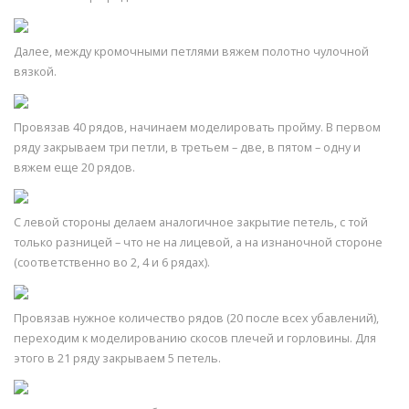
Далее, между кромочными петлями вяжем полотно чулочной
вязкой.
Провязав 40 рядов, начинаем моделировать пройму. В первом
ряду закрываем три петли, в третьем – две, в пятом – одну и
вяжем еще 20 рядов.
С левой стороны делаем аналогичное закрытие петель, с той
только разницей – что не на лицевой, а на изнаночной стороне
(соответственно во 2, 4 и 6 рядах).
Провязав нужное количество рядов (20 после всех убавлений),
переходим к моделированию скосов плечей и горловины. Для
этого в 21 ряду закрываем 5 петель.