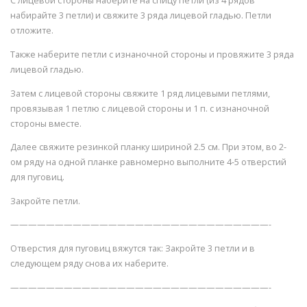
С лицевой стороны наберите на спицу петли (из 4 рядов
набирайте 3 петли) и свяжите 3 ряда лицевой гладью. Петли
отложите.
Также наберите петли с изнаночной стороны и провяжите 3 ряда
лицевой гладью.
Затем с лицевой стороны свяжите 1 ряд лицевыми петлями,
провязывая 1 петлю с лицевой стороны и 1 п. с изнаночной
стороны вместе.
Далее свяжите резинкой планку шириной 2.5 см. При этом, во 2-
ом ряду на одной планке равномерно выполните 4-5 отверстий
для пуговиц.
Закройте петли.
—————————————————————————————-
Отверстия для пуговиц вяжутся так: Закройте 3 петли и в
следующем ряду снова их наберите.
—————————————————————————————-