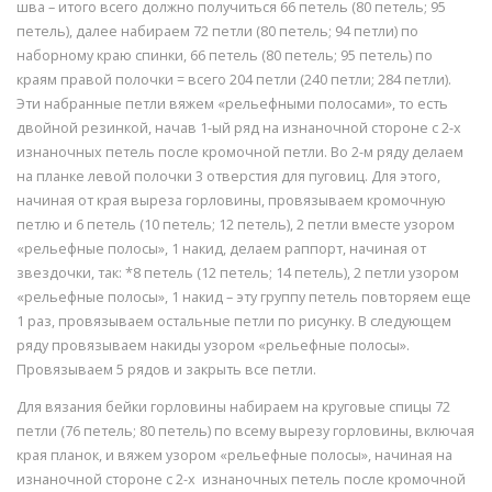
шва – итого всего должно получиться 66 петель (80 петель; 95
петель), далее набираем 72 петли (80 петель; 94 петли) по
наборному краю спинки, 66 петель (80 петель; 95 петель) по
краям правой полочки = всего 204 петли (240 петли; 284 петли).
Эти набранные петли вяжем «рельефными полосами», то есть
двойной резинкой, начав 1-ый ряд на изнаночной стороне с 2-х
изнаночных петель после кромочной петли. Во 2-м ряду делаем
на планке левой полочки 3 отверстия для пуговиц. Для этого,
начиная от края выреза горловины, провязываем кромочную
петлю и 6 петель (10 петель; 12 петель), 2 петли вместе узором
«рельефные полосы», 1 накид, делаем раппорт, начиная от
звездочки, так: *8 петель (12 петель; 14 петель), 2 петли узором
«рельефные полосы», 1 накид – эту группу петель повторяем еще
1 раз, провязываем остальные петли по рисунку. В следующем
ряду провязываем накиды узором «рельефные полосы».
Провязываем 5 рядов и закрыть все петли.
Для вязания бейки горловины набираем на круговые спицы 72
петли (76 петель; 80 петель) по всему вырезу горловины, включая
края планок, и вяжем узором «рельефные полосы», начиная на
изнаночной стороне с 2-х изнаночных петель после кромочной