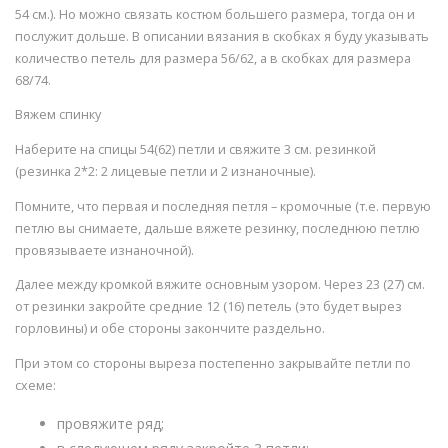
54 см.). Но можно связать костюм большего размера, тогда он и
послужит дольше. В описании вязания в скобках я буду указывать
количество петель для размера 56/62, а в скобках для размера
68/74.
Вяжем спинку
Наберите на спицы 54(62) петли и свяжите 3 см. резинкой
(резинка 2*2: 2 лицевые петли и 2 изнаночные).
Помните, что первая и последняя петля – кромочные (т.е. первую
петлю вы снимаете, дальше вяжете резинку, последнюю петлю
провязываете изнаночной).
Далее между кромкой вяжите основным узором. Через 23 (27) см.
от резинки закройте средние 12 (16) петель (это будет вырез
горловины) и обе стороны закончите раздельно.
При этом со стороны выреза постепенно закрывайте петли по
схеме:
провяжите ряд;