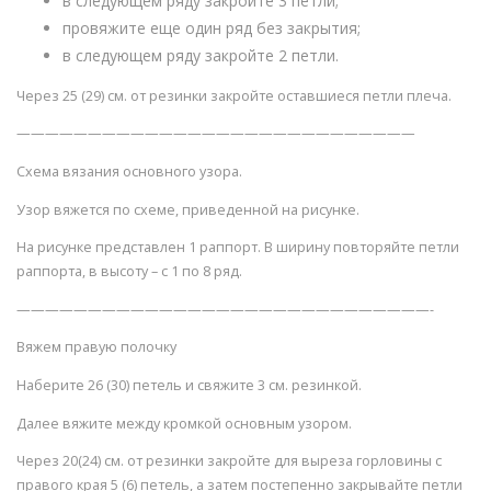
в следующем ряду закройте 3 петли;
провяжите еще один ряд без закрытия;
в следующем ряду закройте 2 петли.
Через 25 (29) см. от резинки закройте оставшиеся петли плеча.
————————————————————————————
Схема вязания основного узора.
Узор вяжется по схеме, приведенной на рисунке.
На рисунке представлен 1 раппорт. В ширину повторяйте петли
раппорта, в высоту – с 1 по 8 ряд.
—————————————————————————————-
Вяжем правую полочку
Наберите 26 (30) петель и свяжите 3 см. резинкой.
Далее вяжите между кромкой основным узором.
Через 20(24) см. от резинки закройте для выреза горловины с
правого края 5 (6) петель, а затем постепенно закрывайте петли