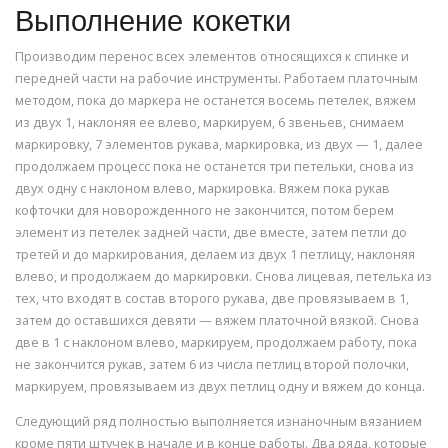
Выполнение кокетки
Производим перенос всех элементов относящихся к спинке и
передней части на рабочие инструменты. Работаем платочным
методом, пока до маркера не останется восемь петелек, вяжем
из двух 1, наклоняя ее влево, маркируем, 6 звеньев, снимаем
маркировку, 7 элементов рукава, маркировка, из двух — 1, далее
продолжаем процесс пока не останется три петельки, снова из
двух одну с наклоном влево, маркировка. Вяжем пока рукав
кофточки для новорожденного не закончится, потом берем
элемент из петелек задней части, две вместе, затем петли до
третей и до маркирования, делаем из двух 1 петлицу, наклоняя
влево, и продолжаем до маркировки. Снова лицевая, петелька из
тех, что входят в состав второго рукава, две провязываем в 1,
затем до оставшихся девяти — вяжем платочной вязкой. Снова
две в 1 с наклоном влево, маркируем, продолжаем работу, пока
не закончится рукав, затем 6 из числа петлиц второй полочки,
маркируем, провязываем из двух петлиц одну и вяжем до конца.
Следующий ряд полностью выполняется изнаночным вязанием
кроме пяти штучек в начале и в конце работы. Два ряда, которые