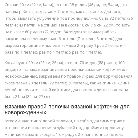
Связав 10 см (12 см;14 см), то есть 38 рядов (46 рядов; 54 ряда) от
начала работы, закрываем 7 петель, как на спинке. Для того,
чтобы вывязать углубление под пройму должно быть 32 петли (36
петли ; 43 петли ) на спицах. На высоте 16 см (19 см; 22 см), то есть
на высоте 60 рядов (72 рядов; 84 рядов) от начала работы
закрываем по левому краю 6 петель (7 петель; 8 петель) для
выреза горловины и далее в каждом 2-м ряду 1 раз 2 петли и 4
раза по 1 петле(5 раз по 1 петле; 5 раз по 1 петле).
Когда будет 20 см (23 см; 26 см), то есть 76 рядов (88 рядов; 100
рядов) от начала вязания левой полочки вязаной кофточки для
новорожденных, закрываем по правому краю для формирования
скоса плеча 20 петель (22 петли; 28 петель), как на спинке. Длина
левой полочки вязаной кофточки для новорожденного должна
быть 21 см (24 см; 27 см).
Вязание правой полочки вязаной кофточки для
новорожденных:
вяжем аналогично левой полочки, но соблюдая симметрию в
отношении выполнения углублений под пройму и горловину.
Начинаем вязать «косу» в 1-ом ряду с 2-х изнаночных петель