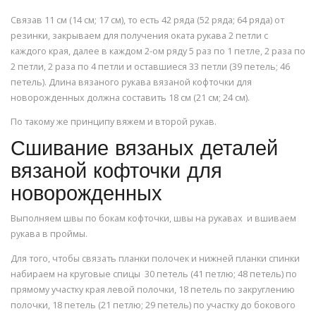
Связав 11 см (14 см; 17 см), то есть 42 ряда (52 ряда; 64 ряда) от
резинки, закрываем для получения оката рукава 2 петли с
каждого края, далее в каждом 2-ом ряду 5 раз по 1 петле, 2 раза по
2 петли, 2 раза по 4 петли и оставшиеся 33 петли (39 петель; 46
петель). Длина вязаного рукава вязаной кофточки для
новорожденных должна составить 18 см (21 см; 24 см).
По такому же принципу вяжем и второй рукав.
Сшивание вязаных деталей
вязаной кофточки для
новорожденных
Выполняем швы по бокам кофточки, швы на рукавах и вшиваем
рукава в проймы.
Для того, чтобы связать планки полочек и нижней планки спинки
набираем на круговые спицы 30 петель (41 петлю; 48 петель) по
прямому участку края левой полочки, 18 петель по закруглению
полочки, 18 петель (21 петлю; 29 петель) по участку до бокового