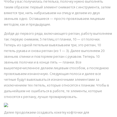
Чтобы у вас получилась петелька, полочку нужно выполнять
таким образом: первый элемент снимается с инструмента, затем
вяжется три, нить набрасываем на спицу и делаем из двух
звеньев одно. Оставшиеся — просто провязываем лицевым
методом, как и предыдущие.
Дойдя до первого ряда, включающего реглан, работу выполняем
так: первую снимаем, 5 петлиц от планки, 10 — от полочки.
Теперь из одной петельки вывязываем три, это реглан, 10
петель рукава и снова реглан (из 1 — 3). Далее выполняем 20
звеньев спинки и повторяем реглан с рукавом. Теперь 10
звеньев полочки и в конце пять — планки. Все
вышеперечисленное делаем лицевым способом, а последнюю
провязываем изнаночную. Следующая полоса и далее все
четные будут вывязываться изнаночными элементами за
исключением тех петель, которые относятся к планкам. Чтобы в
дальнейшем не ошибаться в работе, те элементы, которые
относятся к реглану, лучше промаркировать.
Далее продолжаем создавать кокетку кофточки для