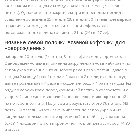
скоса плеча и в каждом 2-м ряду 2 раза по 7 петель (7 петель; 9
петель). Одновременно закрываем при выполнении последнего
убавления остальные 25 петель (28 петель; 30 петель) для выреза
горловины. Итого длина спинки вязаной кофточки для
новорожденного должна составить 21 см (24 см; 27 см).
Вязание левой полочки вязаной кофточки для
новорожденных:
набираем 20 петель (24 петли; 31 петлю) и вяжем узором «коса».
Одновременно для выполнения закругления вновь набираем по
левому краю в конце 1-го лицевого ряда 1 раз 6 петель, далее в
каждом 2-м ряду 1 раз 4 петли и 2 раза по 2 петли, вяжем «косу»,
далее провязываем 4 раза в каждом 2-м ряду и 1 раз в каждом 4-м
ряду по левому краю перед кромочной петлей в соответствии с
узором 1 лицевую петлю или 1 изнаночную петлю скрещенной
из поперечной нити. Получаем в результате этого 39 петель (43
петли; 50 петель). «Коса» заканчивается по левому краю 4-мя
лицевыми петлями «косы» и кромочной петлей — для размера
62/68 (1 лицевой петлей и кромочной петлей для размеров 74-80
и 86-92).