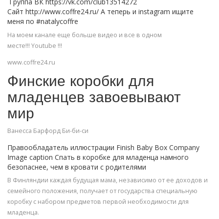
Группа ВК https://vk.com/club13514272
Сайт http://www.coffre24.ru/ А теперь и instagram ищите
меня по #natalycoffre
На моем канале еще больше видео и все в одном
месте!!! Youtube !!!
www.coffre24.ru
Финские коробки для
младенцев завоевывают
мир
Ванесса Барфорд Би-би-си
Правообладатель иллюстрации Finish Baby Box Company
Image caption Спать в коробке для младенца намного
безопаснее, чем в кровати с родителями
В Финляндии каждая будущая мама, независимо от ее доходов и
семейного положения, получает от государства специальную
коробку с набором предметов первой необходимости для
младенца.