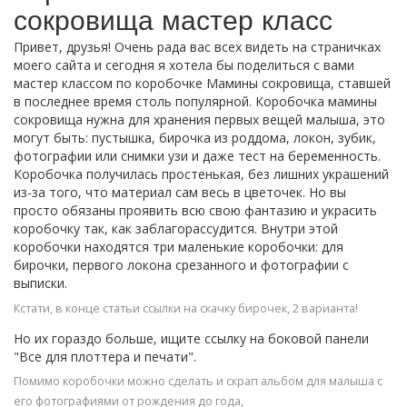
сокровища мастер класс
Привет, друзья! Очень рада вас всех видеть на страничках
моего сайта и сегодня я хотела бы поделиться с вами
мастер классом по коробочке Мамины сокровища, ставшей
в последнее время столь популярной. Коробочка мамины
сокровища нужна для хранения первых вещей малыша, это
могут быть: пустышка, бирочка из роддома, локон, зубик,
фотографии или снимки узи и даже тест на беременность.
Коробочка получилась простенькая, без лишних украшений
из-за того, что материал сам весь в цветочек. Но вы
просто обязаны проявить всю свою фантазию и украсить
коробочку так, как заблагорассудится. Внутри этой
коробочки находятся три маленькие коробочки: для
бирочки, первого локона срезанного и фотографии с
выписки.
Кстати, в конце статьи ссылки на скачку бирочек, 2 варианта!
Но их гораздо больше, ищите ссылку на боковой панели
"Все для плоттера и печати".
Помимо коробочки можно сделать и скрап альбом для малыша с
его фотографиями от рождения до года,