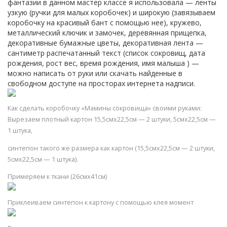
фантазии в данном мастер классе я использовала — ленты
узкую (ручки для малых коробочек) и широкую (завязываем
коробочку на красивый бант с помощью нее), кружево,
металлический ключик и замочек, деревянная прищепка,
декоративные бумажные цветы, декоративная лента —
сантиметр распечатанный текст (список сокровищ, дата
рождения, рост вес, время рождения, имя малыша ) —
можно написать от руки или скачать найденные в
свободном доступе на просторах интернета надписи.
Как сделать коробочку «Мамины сокровища» своими руками:
Вырезаем плотный картон 15,5смх22,5см — 2 штуки, 5смх22,5см —
1 штука,
синтепон такого же размера как картон (15,5смх22,5см — 2 штуки,
5смх22,5см — 1 штука).
Примеряем к ткани (26смх41см)
Приклеиваем синтепон к картону с помощью клея момент