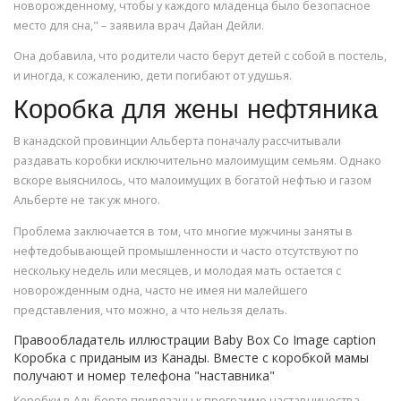
новорожденному, чтобы у каждого младенца было безопасное
место для сна," – заявила врач Дайан Дейли.
Она добавила, что родители часто берут детей с собой в постель,
и иногда, к сожалению, дети погибают от удушья.
Коробка для жены нефтяника
В канадской провинции Альберта поначалу рассчитывали
раздавать коробки исключительно малоимущим семьям. Однако
вскоре выяснилось, что малоимущих в богатой нефтью и газом
Альберте не так уж много.
Проблема заключается в том, что многие мужчины заняты в
нефтедобывающей промышленности и часто отсутствуют по
нескольку недель или месяцев, и молодая мать остается с
новорожденным одна, часто не имея ни малейшего
представления, что можно, а что нельзя делать.
Правообладатель иллюстрации Baby Box Co Image caption
Коробка с приданым из Канады. Вместе с коробкой мамы
получают и номер телефона "наставника"
Коробки в Альберте привязаны к программе наставничества.