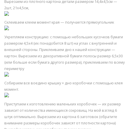
Вырезаем из плотного картона детали размером 14,4х4,5см —
2шт, 21х4,5см,
Склеиваем клеем момент края — получается прямоугольник
Укрепляем конструкцию: с помощью небольших кусочков бумаги
размером 4,5х4 (их понадобится 8 шт) на углах с внутренней и
внешней стороны. Приклеиваем дно к нашей конструкции —
картон. Вырезаем из декоративной бумаги полосы размер 6,5х30
(или больше если бумага другого размера), приклеиваем по всему
периметру
Собираем все воедино крышку + дно коробочки с помощью клея
момент.
Приступаем к изготовлению маленьких коробочек — их размер
зависит от количества имеющихся сокровищ. На мой взгляд 6
штук оптимально. Вырезаем из картона 6 заготовок (обратите
внимание размеры коробочек зависят от плотности картона)