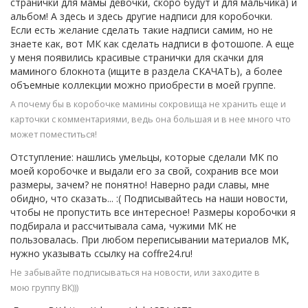
странички для мамы девочки, скоро будут и для мальчика) и
альбом! А здесь и здесь другие надписи для коробочки.
Если есть желание сделать такие надписи самим, но не
знаете как, вот МК как сделать надписи в фотошопе. А еще
у меня появились красивые странички для скачки для
маминого блокнота (ищите в раздела СКАЧАТЬ), а более
объемные коллекции можно приобрести в моей группе.
А почему бы в коробочке мамины сокровища не хранить еще и
карточки с комментариями, ведь она большая и в нее много что
может поместиться!
Отступление: нашлись умельцы, которые сделали МК по
моей коробочке и выдали его за свой, сохранив все мои
размеры, зачем? не понятно! Наверно ради славы, мне
обидно, что сказать... :( Подписывайтесь на наши новости,
чтобы не пропустить все интересное! Размеры коробочки я
подбирала и рассчитывала сама, чужими МК не
пользовалась. При любом переписывании материалов МК,
нужно указывать ссылку на coffre24.ru!
Не забывайте подписываться на новости, или заходите в
мою группу ВК)))