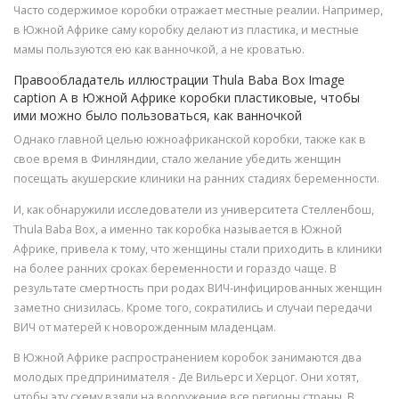
Часто содержимое коробки отражает местные реалии. Например,
в Южной Африке саму коробку делают из пластика, и местные
мамы пользуются ею как ванночкой, а не кроватью.
Правообладатель иллюстрации Thula Baba Box Image
caption А в Южной Африке коробки пластиковые, чтобы
ими можно было пользоваться, как ванночкой
Однако главной целью южноафриканской коробки, также как в
свое время в Финляндии, стало желание убедить женщин
посещать акушерские клиники на ранних стадиях беременности.
И, как обнаружили исследователи из университета Стелленбош,
Thula Baba Box, а именно так коробка называется в Южной
Африке, привела к тому, что женщины стали приходить в клиники
на более ранних сроках беременности и гораздо чаще. В
результате смертность при родах ВИЧ-инфицированных женщин
заметно снизилась. Кроме того, сократились и случаи передачи
ВИЧ от матерей к новорожденным младенцам.
В Южной Африке распространением коробок занимаются два
молодых предпринимателя - Де Вильерс и Херцог. Они хотят,
чтобы эту схему взяли на вооружение все регионы страны. В