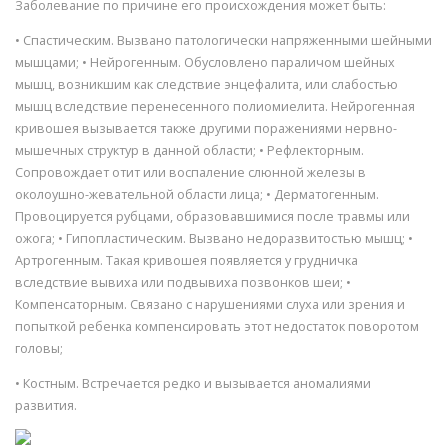
Заболевание по причине его происхождения может быть:
• Спастическим. Вызвано патологически напряженными шейными
мышцами; • Нейрогенным. Обусловлено параличом шейных
мышц, возникшим как следствие энцефалита, или слабостью
мышц вследствие перенесенного полиомиелита. Нейрогенная
кривошея вызывается также другими поражениями нервно-
мышечных структур в данной области; • Рефлекторным.
Сопровождает отит или воспаление слюнной железы в
околоушно-жевательной области лица; • Дерматогенным.
Провоцируется рубцами, образовавшимися после травмы или
ожога; • Гипопластическим. Вызвано недоразвитостью мышц; •
Артрогенным. Такая кривошея появляется у грудничка
вследствие вывиха или подвывиха позвонков шеи; •
Компенсаторным. Связано с нарушениями слуха или зрения и
попыткой ребенка компенсировать этот недостаток поворотом
головы;
• Костным. Встречается редко и вызывается аномалиями
развития.