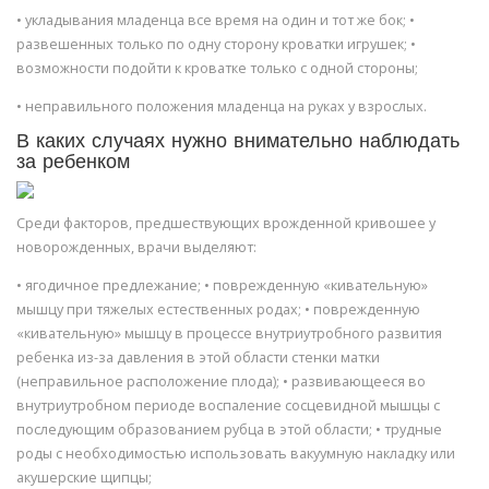
• укладывания младенца все время на один и тот же бок; •
развешенных только по одну сторону кроватки игрушек; •
возможности подойти к кроватке только с одной стороны;
• неправильного положения младенца на руках у взрослых.
В каких случаях нужно внимательно наблюдать
за ребенком
Среди факторов, предшествующих врожденной кривошее у
новорожденных, врачи выделяют:
• ягодичное предлежание; • поврежденную «кивательную»
мышцу при тяжелых естественных родах; • поврежденную
«кивательную» мышцу в процессе внутриутробного развития
ребенка из-за давления в этой области стенки матки
(неправильное расположение плода); • развивающееся во
внутриутробном периоде воспаление сосцевидной мышцы с
последующим образованием рубца в этой области; • трудные
роды с необходимостью использовать вакуумную накладку или
акушерские щипцы;