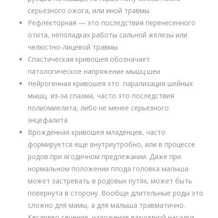
серьезного ожога, или иной травмы
Рефлекторная — это последствия перенесенного
отита, неполадках работы сальной железы или
челюстно-лицевой травмы
Спастическая кривошея обозначает
патологическое напряжение мышц шеи
Нейрогенная кривошея это парализация шейных
мышц из-за спазма, часто это последствия
полиомиелита, либо не менее серьезного
энцефалита
Врожденная кривошея младенцев, часто
формируется еще внутриутробно, или в процессе
родов при ягодичном предлежании. Даже при
нормальном положении плода головка малыша
может застревать в родовых путях, может быть
повернута в сторону. Вообще длительные роды это
сложно для мамы, а для малыша травматично.
Кесарево сечение, наложение вакуумной насадки,