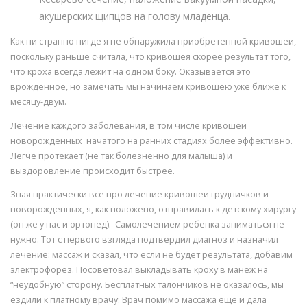
акушерских щипцов на голову младенца.
Как ни странно нигде я не обнаружила приобретенной кривошеи,
поскольку раньше считала, что кривошея скорее результат того,
что кроха всегда лежит на одном боку. Оказывается это
врожденное, но замечать мы начинаем кривошею уже ближе к
месяцу-двум.
Лечение каждого заболевания, в том числе кривошеи
новорожденных начатого на ранних стадиях более эффективно.
Легче протекает (не так болезненно для малыша) и
выздоровление происходит быстрее.
Зная практически все про лечение кривошеи грудничков и
новорожденных, я, как положено, отправилась к детскому хирургу
(он же у нас и ортопед). Самолечением ребенка заниматься не
нужно. Тот с первого взгляда подтвердил диагноз и назначил
лечение: массаж и сказал, что если не будет результата, добавим
электрофорез. Посоветовал выкладывать кроху в манеж на
“неудобную” сторону. Бесплатных талончиков не оказалось, мы
ездили к платному врачу. Врач помимо массажа еще и дала