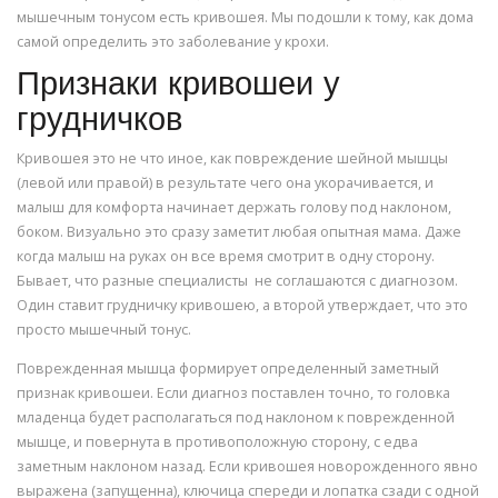
мышечным тонусом есть кривошея. Мы подошли к тому, как дома
самой определить это заболевание у крохи.
Признаки кривошеи у
грудничков
Кривошея это не что иное, как повреждение шейной мышцы
(левой или правой) в результате чего она укорачивается, и
малыш для комфорта начинает держать голову под наклоном,
боком. Визуально это сразу заметит любая опытная мама. Даже
когда малыш на руках он все время смотрит в одну сторону.
Бывает, что разные специалисты не соглашаются с диагнозом.
Один ставит грудничку кривошею, а второй утверждает, что это
просто мышечный тонус.
Поврежденная мышца формирует определенный заметный
признак кривошеи. Если диагноз поставлен точно, то головка
младенца будет располагаться под наклоном к поврежденной
мышце, и повернута в противоположную сторону, с едва
заметным наклоном назад. Если кривошея новорожденного явно
выражена (запущенна), ключица спереди и лопатка сзади с одной