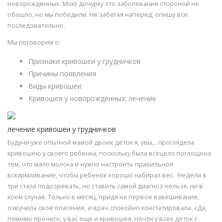
новорожденных. Мою дочурку это заболевание стороной не
обошло, но мы победили. Не забегая наперед, опишу все
последовательно.
Мы поговорим о:
Признаки кривошеи у грудничков
Причины появления
Виды кривошеи
Кривошея у новорожденных: лечение
лечение кривошеи у грудничков
Будучи уже опытной мамой двоих деток я, увы,…проглядела
кривошею у своего ребенка, поскольку была всецело поглощена
тем, что мало молока и нужно настроить правильное
вскармливание, чтобы ребенок хорошо набирал вес. Недели в
три стала подозревать, но ставить самой диагноз нельзя, ни в
коем случае. Только в месяц, придя на первое взвешивание,
озвучила своё опасение, и врач спокойно констатировала: «Да,
помимо прочего, у вас еще и кривошея, почти у всех деток с