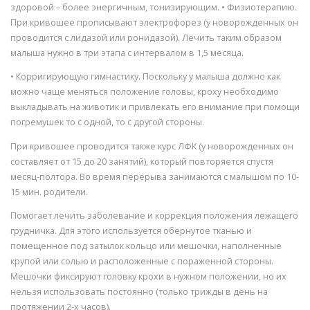
здоровой – более энергичным, тонизирующим. • Физиотерапию.
При кривошее прописывают электрофорез (у новорожденных он
проводится с лидазой или ронидазой). Лечить таким образом
малыша нужно в три этапа с интервалом в 1,5 месяца.
• Корригирующую гимнастику. Поскольку у малыша должно как
можно чаще меняться положение головы, кроху необходимо
выкладывать на животик и привлекать его внимание при помощи
погремушек то с одной, то с другой стороны.
При кривошее проводится также курс ЛФК (у новорожденных он
составляет от 15 до 20 занятий), который повторяется спустя
месяц-полтора. Во время перерыва занимаются с малышом по 10-
15 мин. родители.
Помогает лечить заболевание и коррекция положения лежащего
грудничка. Для этого используется обернутое тканью и
помещенное под затылок кольцо или мешочки, наполненные
крупой или солью и расположенные с пораженной стороны.
Мешочки фиксируют головку крохи в нужном положении, но их
нельзя использовать постоянно (только трижды в день на
протяжении 2-х часов).