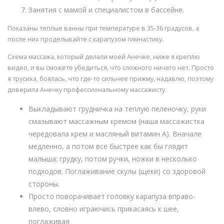
Занятия с мамой и специалистом в бассейне.
Показаны теплые ванны при температуре в 35-36 градусов, а
после них проделывайте с карапузом гимнастику.
Схема массажа, который делали моей Анечке, ниже я креплю
видео, и вы сможете убедиться, что сложного ничего нет. Просто
я трусиха, боялась, что где-то сильнее прижму, надавлю, поэтому
доверила Анечку профессиональному массажисту.
Выкладывают грудничка на теплую пеленочку, руки
смазывают массажным кремом (наша массажистка
чередовала крем и масляный витамин А). Вначале
медленно, а потом все быстрее как бы глядит
малыша: грудку, потом ручки, ножки в несколько
подходов. Поглаживание скулы (щеки) со здоровой
стороны.
Просто поворачивает головку карапуза вправо-
влево, словно играючись прикасаясь к шее,
поглаживая