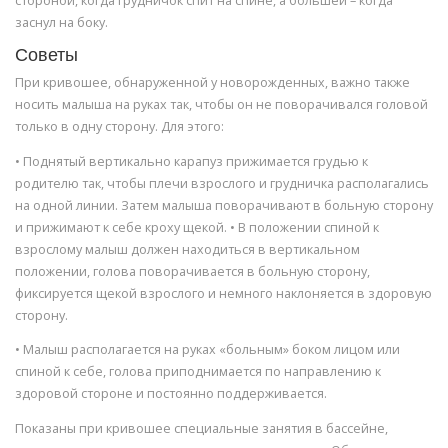
стороной, когда грудничок спит на спине, а большей – когда
заснул на боку.
Советы
При кривошее, обнаруженной у новорожденных, важно также
носить малыша на руках так, чтобы он не поворачивался головой
только в одну сторону. Для этого:
• Поднятый вертикально карапуз прижимается грудью к
родителю так, чтобы плечи взрослого и грудничка располагались
на одной линии. Затем малыша поворачивают в больную сторону
и прижимают к себе кроху щекой. • В положении спиной к
взрослому малыш должен находиться в вертикальном
положении, голова поворачивается в больную сторону,
фиксируется щекой взрослого и немного наклоняется в здоровую
сторону.
• Малыш располагается на руках «больным» боком лицом или
спиной к себе, голова приподнимается по направлению к
здоровой стороне и постоянно поддерживается.
Показаны при кривошее специальные занятия в бассейне,