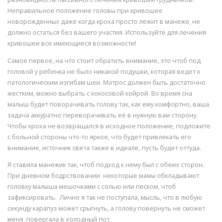
Неправильное положение головы при кривошее
новорожденных даже когда кроха просто лежит в манеже, не
должно остаться без вашего участия. Используйте для лечения
кривошеи все имеющиеся возможности!
Самое первое, на что стоит обратить внимание, это чтоб под
головой у ребенка не было никакой подушки, которая ведет к
патологическим изгибам шеи. Матрос должен быть достаточно
жестким, можно выбрать с кокосовой койрой. Во время сна
малыш будет поворачивать голову так, как ему комфортно, ваша
задача аккуратно переворачивать её в нужную вам сторону.
Чтобы кроха не возвращался в исходное положение, подложите
с больной стороны что-то яркое, что будет привлекать его
внимание, источник света также в идеале, пусть будет оттуда.
Я ставила манежик так, чтоб подход к нему был с обеих сторон.
При дневном бодрствовании некоторые мамы обкладывают
головку малыша мешочками с солью или песком, чтоб
зафиксировать. Лично я так не поступала, мысль, что в любую
секунду карапуз может срыгнуть, а голову повернуть не сможет
меня, повергала в холодный пот.