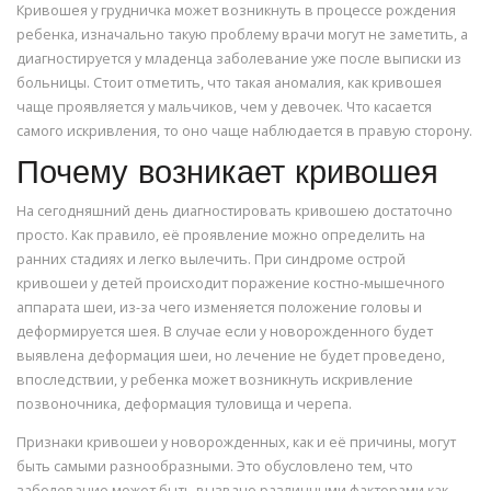
Кривошея у грудничка может возникнуть в процессе рождения
ребенка, изначально такую проблему врачи могут не заметить, а
диагностируется у младенца заболевание уже после выписки из
больницы. Стоит отметить, что такая аномалия, как кривошея
чаще проявляется у мальчиков, чем у девочек. Что касается
самого искривления, то оно чаще наблюдается в правую сторону.
Почему возникает кривошея
На сегодняшний день диагностировать кривошею достаточно
просто. Как правило, её проявление можно определить на
ранних стадиях и легко вылечить. При синдроме острой
кривошеи у детей происходит поражение костно-мышечного
аппарата шеи, из-за чего изменяется положение головы и
деформируется шея. В случае если у новорожденного будет
выявлена деформация шеи, но лечение не будет проведено,
впоследствии, у ребенка может возникнуть искривление
позвоночника, деформация туловища и черепа.
Признаки кривошеи у новорожденных, как и её причины, могут
быть самыми разнообразными. Это обусловлено тем, что
заболевание может быть вызвано различными факторами как