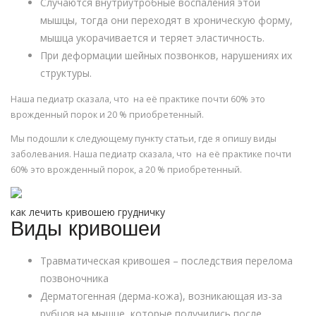
Случаются внутриутробные воспаления этой
мышцы, тогда они переходят в хроническую форму,
мышца укорачивается и теряет эластичность.
При деформации шейных позвонков, нарушениях их
структуры.
Наша педиатр сказала, что на её практике почти 60% это
врожденный порок и 20 % приобретенный.
Мы подошли к следующему пункту статьи, где я опишу виды
заболевания. Наша педиатр сказала, что на её практике почти
60% это врожденный порок, а 20 % приобретенный.
как лечить кривошею грудничку
Виды кривошеи
Травматическая кривошея – последствия перелома
позвоночника
Дерматогенная (дерма-кожа), возникающая из-за
рубцов на мышце, которые получились после