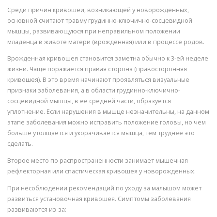
Среди причин кривошеи, возникающей у новорожденных,
основной считают травму грудинно-ключично-сосцевидной
мышцы, развивающуюся при неправильном положении
младенца в животе матери (врожденная) или в процессе родов.
Врожденная кривошея становится заметна обычно к 3-ей неделе
жизни. Чаще поражается правая сторона (правосторонняя
кривошея). В это время начинают проявляться визуальные
признаки заболевания, а в области грудинно-ключично-
сосцевидной мышцы, в ее средней части, образуется
уплотнение. Если нарушения в мышце незначительны, на данном
этапе заболевания можно исправить положение головы, но чем
больше утолщается и укорачивается мышца, тем труднее это
сделать.
Второе место по распространенности занимает мышечная
рефлекторная или спастическая кривошея у новорожденных.
При несоблюдении рекомендаций по уходу за малышом может
развиться установочная кривошея. Симптомы заболевания
развиваются из-за: