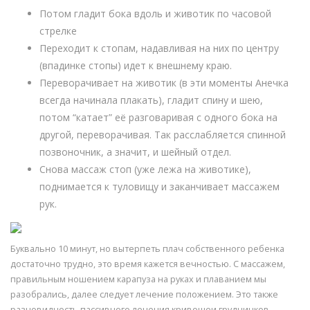
Потом гладит бока вдоль и животик по часовой
стрелке
Переходит к стопам, надавливая на них по центру
(впадинке стопы) идет к внешнему краю.
Переворачивает на животик (в эти моменты Анечка
всегда начинала плакать), гладит спину и шею,
потом “катает” её разговаривая с одного бока на
другой, переворачивая. Так расслабляется спинной
позвоночник, а значит, и шейный отдел.
Снова массаж стоп (уже лежа на животике),
поднимается к туловищу и заканчивает массажем
рук.
Буквально 10 минут, но вытерпеть плач собственного ребенка
достаточно трудно, это время кажется вечностью. С массажем,
правильным ношением карапуза на руках и плаванием мы
разобрались, далее следует лечение положением. Это также
разновидность пассивного лечения кривошеи грудничков.