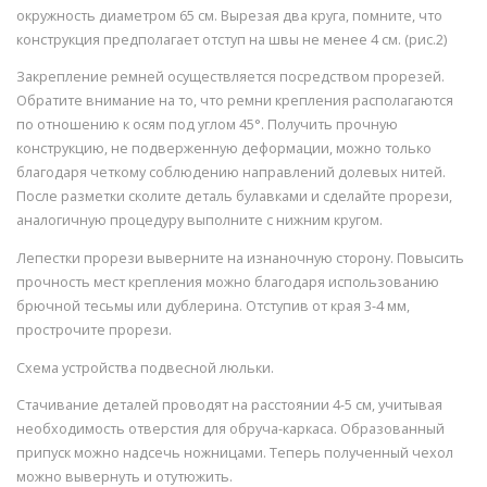
окружность диаметром 65 см. Вырезая два круга, помните, что
конструкция предполагает отступ на швы не менее 4 см. (рис.2)
Закрепление ремней осуществляется посредством прорезей.
Обратите внимание на то, что ремни крепления располагаются
по отношению к осям под углом 45°. Получить прочную
конструкцию, не подверженную деформации, можно только
благодаря четкому соблюдению направлений долевых нитей.
После разметки сколите деталь булавками и сделайте прорези,
аналогичную процедуру выполните с нижним кругом.
Лепестки прорези выверните на изнаночную сторону. Повысить
прочность мест крепления можно благодаря использованию
брючной тесьмы или дублерина. Отступив от края 3-4 мм,
прострочите прорези.
Схема устройства подвесной люльки.
Стачивание деталей проводят на расстоянии 4-5 см, учитывая
необходимость отверстия для обруча-каркаса. Образованный
припуск можно надсечь ножницами. Теперь полученный чехол
можно вывернуть и отутюжить.