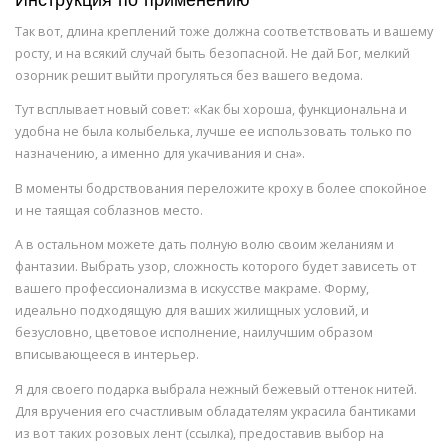
Инструкция по применению
Так вот, длина креплений тоже должна соответствовать и вашему
росту, и на всякий случай быть безопасной. Не дай Бог, мелкий
озорник решит выйти прогуляться без вашего ведома.
Тут всплывает новый совет: «Как бы хороша, функциональна и
удобна не была колыбелька, лучше ее использовать только по
назначению, а именно для укачивания и сна».
В моменты бодрствования переложите кроху в более спокойное
и не таящая соблазнов место.
А в остальном можете дать полную волю своим желаниям и
фантазии. Выбрать узор, сложность которого будет зависеть от
вашего профессионализма в искусстве макраме. Форму,
идеально подходящую для ваших жилищных условий, и
безусловно, цветовое исполнение, наилучшим образом
вписывающееся в интерьер.
Я для своего подарка выбрала нежный бежевый оттенок нитей.
Для вручения его счастливым обладателям украсила бантиками
из вот таких розовых лент (ссылка), предоставив выбор на