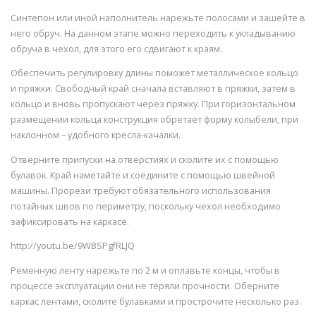
Синтепон или иной наполнитель нарежьте полосами и зашейте в
него обруч. На данном этапе можно переходить к укладыванию
обруча в чехол, для этого его сдвигают к краям.
Обеспечить регулировку длины поможет металлическое кольцо
и пряжки. Свободный край сначала вставляют в пряжки, затем в
кольцо и вновь пропускают через пряжку. При горизонтальном
размещении кольца конструкция обретает форму колыбели, при
наклонном – удобного кресла-качалки.
Отверните припуски на отверстиях и сколите их с помощью
булавок. Край наметайте и соедините с помощью швейной
машины. Прорези требуют обязательного использования
потайных швов по периметру, поскольку чехол необходимо
зафиксировать на каркасе.
http://youtu.be/9WBSPgfRLJQ
Ременную ленту нарежьте по 2 м и оплавьте концы, чтобы в
процессе эксплуатации они не теряли прочности. Оберните
каркас лентами, сколите булавками и прострочите несколько раз.