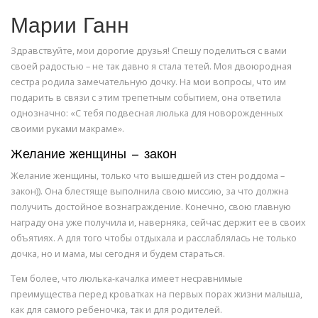
Марии Ганн
Здравствуйте, мои дорогие друзья! Спешу поделиться с вами
своей радостью – не так давно я стала тетей. Моя двоюродная
сестра родила замечательную дочку. На мои вопросы, что им
подарить в связи с этим трепетным событием, она ответила
однозначно: «С тебя подвесная люлька для новорожденных
своими руками макраме».
Желание женщины — закон
Желание женщины, только что вышедшей из стен роддома –
закон)). Она блестяще выполнила свою миссию, за что должна
получить достойное вознаграждение. Конечно, свою главную
награду она уже получила и, наверняка, сейчас держит ее в своих
объятиях. А для того чтобы отдыхала и расслаблялась не только
дочка, но и мама, мы сегодня и будем стараться.
Тем более, что люлька-качалка имеет несравнимые
преимущества перед кроватках на первых порах жизни малыша,
как для самого ребеночка, так и для родителей.