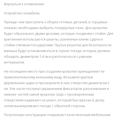
Вернуться к оглавлению
Устройство колыбели.
Прежде чем приступить к сборке готовых деталей, в торцевых
спинках необходимо выбрать полукруглые пазы. Дно кроватки
будет образовано двумя досками, которые соединяют стойки. Для
крепления используются шканты, усиленные клеем. Царги и
стойки стягиваются шурупами. Прутья решетки для безопасности
малыша будут устанавливаться в глухие гнезда, которые должны
обладать диаметром 1,4 см и располагаться с равным
интервалом.
Не последнее место при создании кроватки принадлежит ее
привлекательному внешнему виду. Возьмите круглые
деревянные шары и просверлите в них отверстия диаметром 5
см. Эти части послужат украшением фиксаторов раскачивания и
нижних частей самой кроватки. Шар с просверленным
отверстием надевают на шкант, который был врезан в доску,
затем высверливают гнездо с обратной стороны.
Полученную конструкцию покрывают качественным мебельным