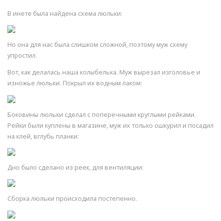
В инете была найдена схема люльки:
Но она для нас была слишком сложной, поэтому муж схему
упростил.
Вот, как делалась наша колыбелька. Муж вырезал изголовье и
изножье люльки. Покрыл их водным лаком:
Боковины люльки сделал с поперечными круглыми рейками.
Рейки были куплены в магазине, муж их только ошкурил и посадил
на клей, вглубь планки:
Дно было сделано из реек, для вентиляции:
Сборка люльки происходила постепенно.