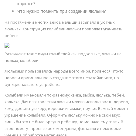
каркасе?
Что нужно помнить при создании люльки?
На протяжении многих веков малыши засыпали в уютных
люльках. Конструкция колыбели-люльки позволяет укачивать
ребенка.
Различают такие виды колыбелей как: подвесные, люльки на
ножках, колыбели.
Люльками пользовались народы всего мира, привнося что-то
новое и оригинальное в создание этого незатейливого, но
функционального устройства.
Колыбели именовали по-разному: качка, зыбка, люлька, пебей,
колыска. Для изготовления люльки можно использовать дерево,
кожу, древесную кору, веревки и гамаки, прутья. Важный момент –
украшение колыбели. Оформить люльку можно на свой вкус,
лишь бы это не было вредно ребенку, не мешало ему спать. В
этом помогут простые рекомендации, фантазия и некоторые
умения в обработке материалов.