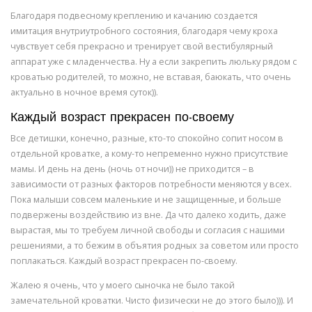
Благодаря подвесному креплению и качанию создается
имитация внутриутробного состояния, благодаря чему кроха
чувствует себя прекрасно и тренирует свой вестибулярный
аппарат уже с младенчества. Ну а если закрепить люльку рядом с
кроватью родителей, то можно, не вставая, баюкать, что очень
актуально в ночное время суток)).
Каждый возраст прекрасен по-своему
Все детишки, конечно, разные, кто-то спокойно сопит носом в
отдельной кроватке, а кому-то непременно нужно присутствие
мамы. И день на день (ночь от ночи)) не приходится – в
зависимости от разных факторов потребности меняются у всех.
Пока малыши совсем маленькие и не защищенные, и больше
подвержены воздействию из вне. Да что далеко ходить, даже
вырастая, мы то требуем личной свободы и согласия с нашими
решениями, а то бежим в объятия родных за советом или просто
поплакаться. Каждый возраст прекрасен по-своему.
Жалею я очень, что у моего сыночка не было такой
замечательной кроватки. Чисто физически не до этого было))). И