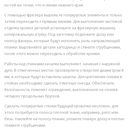
из той же точки, что и линии нижнего края.
С помощью фрезера вырежьте полукруглые элементы и только
затем переходите к прямым линиям. Для выполнения чистовой
отделки кромок деталей установите на фрезерную машинку
копировальную втулку. Под заготовку подложите доску или
полосу фанеры, которые будут исполнять роль направляющей
планки. Выровняйте детали заподлицо и стяните струбцинами,
после этого можно переходить к обработке кромки.
Работы над спинками качалки выполняют, начиная с наружной
дуги. В отмеченных местах просверлите отверстия диаметром 8
мм, в которые будут вставлены шканты. Для крепления спинки в
стойках необходимо сделать ответных гнезда. Обеспечить
безопасность поможет ограждение, выполненное на основе
четырех продольных брусков.
Сделать полукруглые стенки будущей кроватки несложно, для
этого потребуется полоса плотной ткани, например, репс или
бязь. Наклейте на полосу планки, уложите поверх доску и плотно
сожмите струбцинами.