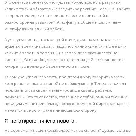
Это сейчас я понимаю, что кушать можно все, но в разумных
количествах и обязательно следить за реакцией малыша. Так что
со временем еще и становишься более начитанной и
разносторонне развитой)). А по факту в общем и целом, ты —
многофункциональный робот)).
А уж шутка про то, что молодой маме, даже пока она моется в
душе во время сна своего чада, постоянно кажется, что ее дитя
кричит и зовет на помощь)), на самом деле оказывается не
смешная. Да и вообще немало отражения действительности в
юморе про время до беременности и после.
Как вы уже успели заметить, про детей я могу говорить часами,
хотя раньше такого за мной не наблюдалось)). Теперь я начала
понимать слова своей мамы – «родишь своего ребенка,
поймешь». Это то существо, связанное с тобой самыми тесными
невидимыми нитями, благодаря которому твой мир кардинально
меняется в иную от ранее имеющегося сторону.
Я не открою ничего нового…
Но вернемся к нашей колыбельке. Как ее сплести? Думаю, если вы