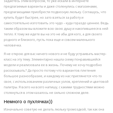
задаетесь этим вопросом, то уже искали в интернете
предлагаемые варианты и даже столкнулись с магазинами,
предлагающими приобрести подвесную люльку. Соглашусь, что
купить будет быстрее, но зато взяться за работу и
самостоятельно изготовить это чудо – куда гораздо ценнее. Ведь
таким образом вы вложите всю свою душу и накопившееся в ней
тепло. К тому же идете вы на это не абы для кого, а для своего
родного и близкого, пусть пока еще и совсем маленького
человечка.
Я не открою для вас ничего нового и не буду устраивать мастер-
класс на эту тему. Элементарно нашла схему понравившейся
модели и реализовала ее в жизнь. Почему не хочу подробно
рассказывать? Да просто потому что вариантов плетения
большое разнообразие, и каждому из нас приглянется что-то
свое, с использованием различных узлов, креплений и цветовой
палитры. Я всего на всего напишу, с какими трудностями можно
столкнуться в этом казалось не сильно сложном деле.
Немного о пухлячках))
Изначально советую не делать люльку громоздкой, так как она