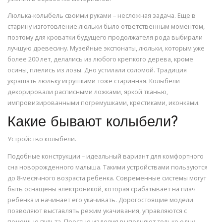
Люлька-колыбель своими руками – несложная задача. Еще в
старину изготовление люльки было ответственным моментом,
поэтому для кроватки будущего продолжателя рода выбирали
лучшую древесину. Музейные экспонаты, люльки, которым уже
более 200 лет, делались из любого крепкого дерева, кроме
осины, плелись из лозы. Дно устилали соломой. Традиция
украшать люльку игрушками тоже старинная. Колыбели
декорировали расписными ложками, яркой тканью,
импровизированными погремушками, крестиками, иконками.
Какие бывают колыбели?
Устройство колыбели.
Подобные конструкции – идеальный вариант для комфортного
сна новорожденного малыша. Такими устройствами пользуются
до 8-месячного возраста ребенка. Современные системы могут
быть оснащены электроникой, которая срабатывает на плач
ребенка и начинает его укачивать. Дорогостоящие модели
позволяют выставлять режим укачивания, управляются с
помощью пульта. Простые изделия выполняют только одну