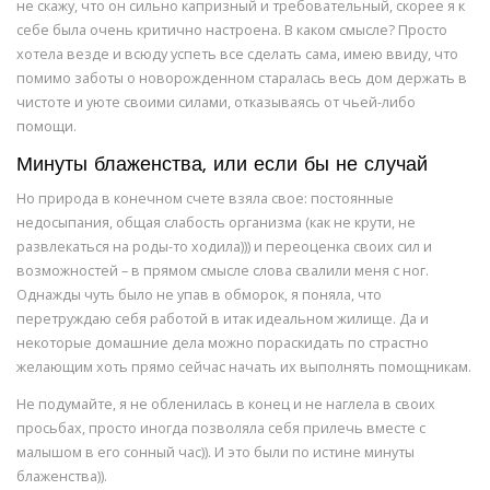
не скажу, что он сильно капризный и требовательный, скорее я к
себе была очень критично настроена. В каком смысле? Просто
хотела везде и всюду успеть все сделать сама, имею ввиду, что
помимо заботы о новорожденном старалась весь дом держать в
чистоте и уюте своими силами, отказываясь от чьей-либо
помощи.
Минуты блаженства, или если бы не случай
Но природа в конечном счете взяла свое: постоянные
недосыпания, общая слабость организма (как не крути, не
развлекаться на роды-то ходила))) и переоценка своих сил и
возможностей – в прямом смысле слова свалили меня с ног.
Однажды чуть было не упав в обморок, я поняла, что
перетруждаю себя работой в итак идеальном жилище. Да и
некоторые домашние дела можно пораскидать по страстно
желающим хоть прямо сейчас начать их выполнять помощникам.
Не подумайте, я не обленилась в конец и не наглела в своих
просьбах, просто иногда позволяла себя прилечь вместе с
малышом в его сонный час)). И это были по истине минуты
блаженства)).