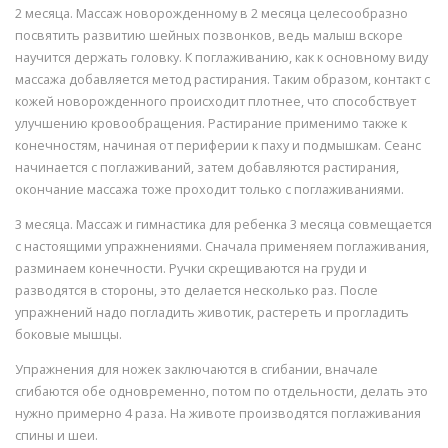
2 месяца. Массаж новорожденному в 2 месяца целесообразно
посвятить развитию шейных позвонков, ведь малыш вскоре
научится держать головку. К поглаживанию, как к основному виду
массажа добавляется метод растирания. Таким образом, контакт с
кожей новорожденного происходит плотнее, что способствует
улучшению кровообращения. Растирание применимо также к
конечностям, начиная от периферии к паху и подмышкам. Сеанс
начинается с поглаживаний, затем добавляются растирания,
окончание массажа тоже проходит только с поглаживаниями.
3 месяца. Массаж и гимнастика для ребенка 3 месяца совмещается
с настоящими упражнениями. Сначала применяем поглаживания,
разминаем конечности. Ручки скрещиваются на груди и
разводятся в стороны, это делается несколько раз. После
упражнений надо погладить животик, растереть и прогладить
боковые мышцы.
Упражнения для ножек заключаются в сгибании, вначале
сгибаются обе одновременно, потом по отдельности, делать это
нужно примерно 4 раза. На животе производятся поглаживания
спины и шеи.