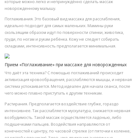
которые можно легко и непринуждённо сделать массаж
новорожденному малышу.
Поглаживания. Это базовый вид массажа для расслабления,
идеально подходит для самых маленьких. Мамины руки
скользящим образом идут по поверхности спинки, животика,
груди, по ногам и рукам ребёнка. Кожу не следует собирать
складками, интенсивность предполагается минимальная.
Прием «Поглаживание» при массаже для новорожденных
Что даёт эта техника? С помощью поглаживаний происходит
активизация кровообращения, расслабляются мышцы, и нервная
система успокаивается. Метод идеален для начала сеанса, после
чего можно плавно приступать к другим техникам.
Растирания. Предполагается воздействие глубже, гораздо
интенсивнее. Так расслабляется мускулатура, снижается нервная
возбудимость. Такой массаж осуществляется ладонью, либо
подушечками пальцев. Воздействия направляются от
конечностей к центру, по часовой стрелке (от пяточки к коленке,
от кистей к плечикам). Здесь уже движения энергичные,