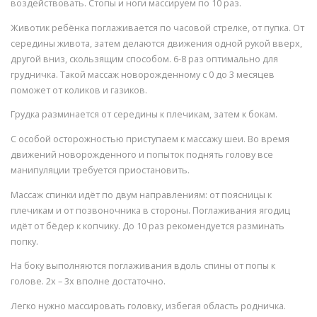
воздействовать. Стопы и ноги массируем по 10 раз.
Животик ребёнка поглаживается по часовой стрелке, от пупка. От
середины живота, затем делаются движения одной рукой вверх,
другой вниз, скользящим способом. 6-8 раз оптимально для
грудничка. Такой массаж новорожденному с 0 до 3 месяцев
поможет от коликов и газиков.
Грудка разминается от середины к плечикам, затем к бокам.
С особой осторожностью приступаем к массажу шеи. Во время
движений новорожденного и попыток поднять голову все
манипуляции требуется приостановить.
Массаж спинки идёт по двум направлениям: от поясницы к
плечикам и от позвоночника в стороны. Поглаживания ягодиц
идёт от бёдер к копчику. До 10 раз рекомендуется разминать
попку.
На боку выполняются поглаживания вдоль спины от попы к
голове. 2х – 3х вполне достаточно.
Легко нужно массировать головку, избегая область родничка.