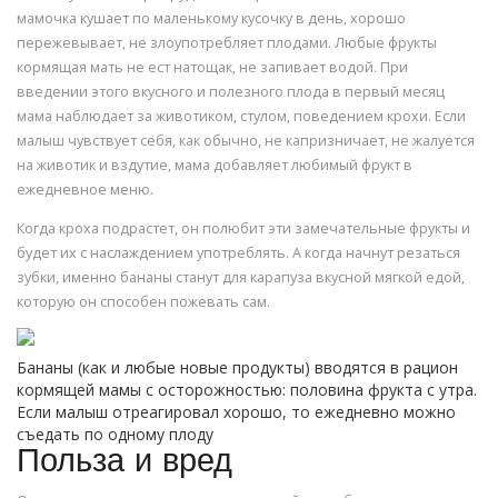
мамочка кушает по маленькому кусочку в день, хорошо
пережевывает, не злоупотребляет плодами. Любые фрукты
кормящая мать не ест натощак, не запивает водой. При
введении этого вкусного и полезного плода в первый месяц
мама наблюдает за животиком, стулом, поведением крохи. Если
малыш чувствует себя, как обычно, не капризничает, не жалуется
на животик и вздутие, мама добавляет любимый фрукт в
ежедневное меню.
Когда кроха подрастет, он полюбит эти замечательные фрукты и
будет их с наслаждением употреблять. А когда начнут резаться
зубки, именно бананы станут для карапуза вкусной мягкой едой,
которую он способен пожевать сам.
Бананы (как и любые новые продукты) вводятся в рацион
кормящей мамы с осторожностью: половина фрукта с утра.
Если малыш отреагировал хорошо, то ежедневно можно
съедать по одному плоду
Польза и вред