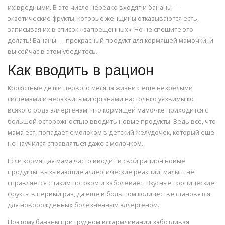
их вредными. В это число нередко входят и бананы —
экзотические фрукты, которые женщины отказываются есть,
записывая их в список «запрещенных». Но не спешите это
делать! Бананы — прекрасный продукт для кормящей мамочки, и
вы сейчас в этом убедитесь.
Как вводить в рацион
Крохотные детки первого месяца жизни с еще незрелыми
системами и неразвитыми органами настолько уязвимы ко
всякого рода аллергенам, что кормящей мамочке приходится с
большой осторожностью вводить новые продукты. Ведь все, что
мама ест, попадает с молоком в детский желудочек, который еще
не научился справляться даже с молочком.
Если кормящая мама часто вводит в свой рацион новые
продукты, вызывающие аллергические реакции, малыш не
справляется с таким потоком и заболевает. Вкусные тропические
фрукты в первый раз, да еще в большом количестве становятся
для новорожденных болезненным аллергеном.
Поэтому бананы при грудном вскармливании заботливая