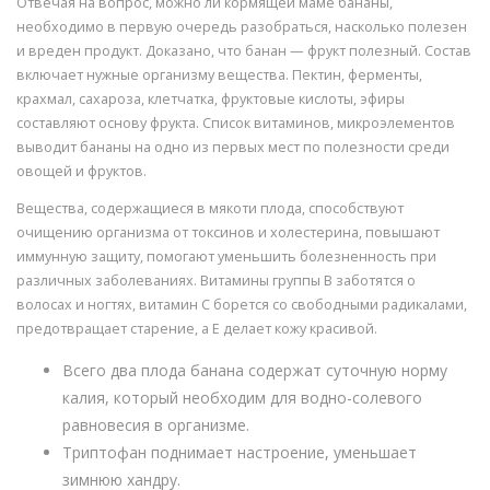
Отвечая на вопрос, можно ли кормящей маме бананы,
необходимо в первую очередь разобраться, насколько полезен
и вреден продукт. Доказано, что банан — фрукт полезный. Состав
включает нужные организму вещества. Пектин, ферменты,
крахмал, сахароза, клетчатка, фруктовые кислоты, эфиры
составляют основу фрукта. Список витаминов, микроэлементов
выводит бананы на одно из первых мест по полезности среди
овощей и фруктов.
Вещества, содержащиеся в мякоти плода, способствуют
очищению организма от токсинов и холестерина, повышают
иммунную защиту, помогают уменьшить болезненность при
различных заболеваниях. Витамины группы В заботятся о
волосах и ногтях, витамин С борется со свободными радикалами,
предотвращает старение, а Е делает кожу красивой.
Всего два плода банана содержат суточную норму
калия, который необходим для водно-солевого
равновесия в организме.
Триптофан поднимает настроение, уменьшает
зимнюю хандру.