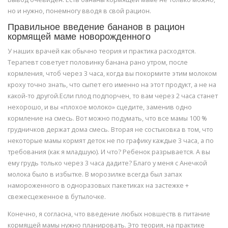
но и нужно, понемногу вводя в свой рацион.
Правильное введение бананов в рацион
кормящей маме новорожденного
У наших врачей как обычно теория и практика расходятся.
Терапевт советует половинку банана рано утром, после
кормления, чтоб через 3 часа, когда вы покормите этим молоком
кроху точно знать, что сыпет его именно на этот продукт, а не на
какой-то другой.Если плод подпорчен, то вам через 2 часа станет
нехорошо, и вы «плохое молоко» сцедите, заменив одно
кормление на смесь. Вот можно подумать, что все мамы 100 %
грудничков держат дома смесь. Вторая не состыковка в том, что
некоторые мамы кормят деток не по графику каждые 3 часа, а по
требования (как я младшую). И что? Ребенок разрывается. А вы
ему грудь только через 3 часа дадите? Благо у меня с Анечкой
молока было в избытке. В морозилке всегда был запах
намороженного в одноразовых пакетиках на застежке +
свежесцеженное в бутылочке.
Конечно, я согласна, что введение любых новшеств в питание
кормящей мамы нужно планировать. Это теория, на практике