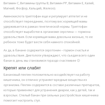
Витамин С, Витамины группы В, Витамин РР, Витамин Е, Калий,
Магний, Фосфор, Кальций, Железо).
Аминокислота триптофан еще и регулирует аппетит и не
способствует перееданию, поэтому вес кормящей мамы
удерживается в рамках генетической нормы. Триптофан
способствует выработке в организме серотина — гормона
удовольствия. Если кормящая мама довольна жизнью, то ее
ребенок тоже будет вести себя намного спокойней.
Ах да, в банане содержится серотонин – гормон счастья и
удовольствия. Диетологи утверждают, что съедая всего один
банан в день мы становимся гораздо счастливее 🙂
Крепят или слабят
Банановый пектин положительно воздействует на работу
кишечника, он отлично устраняет вредные вещества из
организма. Пектин содержится в составе различных препаратов,
которые применяют для устранения диареи, как у детей, так и
взрослых. Спелый банан при сильных расстройствах кишечника
помогает настроить стул.