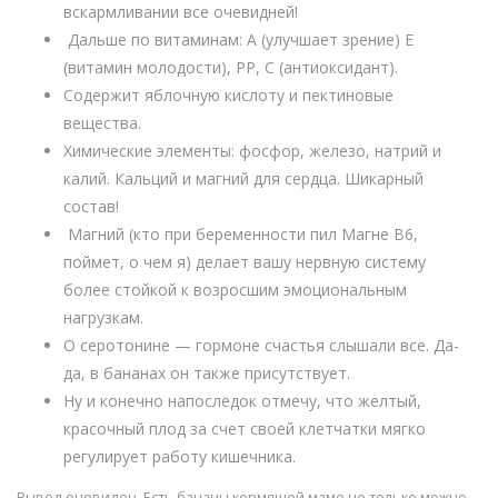
вскармливании все очевидней!
Дальше по витаминам: А (улучшает зрение) Е
(витамин молодости), РР, С (антиоксидант).
Содержит яблочную кислоту и пектиновые
вещества.
Химические элементы: фосфор, железо, натрий и
калий. Кальций и магний для сердца. Шикарный
состав!
Магний (кто при беременности пил Магне В6,
поймет, о чем я) делает вашу нервную систему
более стойкой к возросшим эмоциональным
нагрузкам.
О серотонине — гормоне счастья слышали все. Да-
да, в бананах он также присутствует.
Ну и конечно напоследок отмечу, что желтый,
красочный плод за счет своей клетчатки мягко
регулирует работу кишечника.
Вывод очевиден. Есть бананы кормящей маме не только можно,