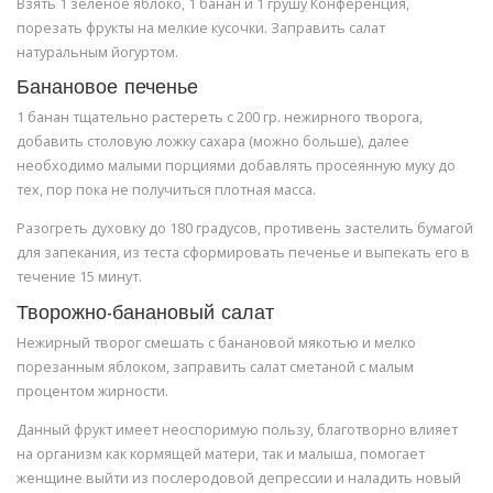
Взять 1 зеленое яблоко, 1 банан и 1 грушу Конференция,
порезать фрукты на мелкие кусочки. Заправить салат
натуральным йогуртом.
Банановое печенье
1 банан тщательно растереть с 200 гр. нежирного творога,
добавить столовую ложку сахара (можно больше), далее
необходимо малыми порциями добавлять просеянную муку до
тех, пор пока не получиться плотная масса.
Разогреть духовку до 180 градусов, противень застелить бумагой
для запекания, из теста сформировать печенье и выпекать его в
течение 15 минут.
Творожно-банановый салат
Нежирный творог смешать с банановой мякотью и мелко
порезанным яблоком, заправить салат сметаной с малым
процентом жирности.
Данный фрукт имеет неоспоримую пользу, благотворно влияет
на организм как кормящей матери, так и малыша, помогает
женщине выйти из послеродовой депрессии и наладить новый