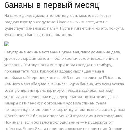
бананы в первый месяц
На самом деле, с умом и понемногу, есть можно всё, и этот
сладкую вкусную ягоду тоже. Надеюсь, вы знаете, что не
существует банановых пальм. Пусть и гигантский, но это, по -сути,
кустарник, а бананы, его плоды-ягоды.
Регулярные ночные вставания, укачивая, плюс домашние дела,
уроки со старшим сыном — было хроническое недосыпание и
усталость. Эти вкусности мне принесла соседка по тамбуру,
пожилая тетя Роза. Как любая здравомыслящая мама я
колебалась. Уверения, что все её 3 невестки ели при ГВ бананы,
немного меня убедило. Я вымыла шкурку банана, что всем всегда
советую делать (транспортируют плоды издалека, поэтому
упаковывают зелеными и для дозревания, потом помещают в
камеры с этиленом) и с огромным удовольствием съела
четвертинку, потом еще четвертинку, а том позвала сына с улицы
и оставшиеся 2 банана с половинкой отдала ему и его товарищу.
Понимала, если оставлю в холодильнике — не удержусь от
соблазна. Через 2 часа проверила кожные покровы своей крохи,