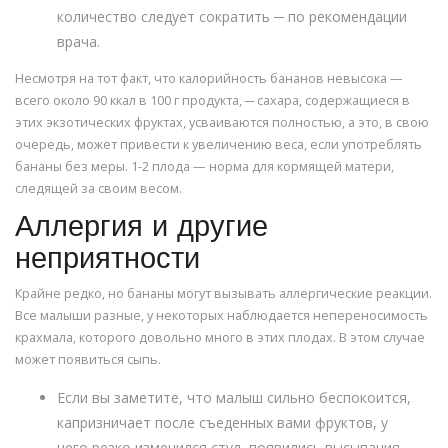
количество следует сократить ─ по рекомендации
врача.
Несмотря на тот факт, что калорийность бананов невысока —
всего около 90 ккал в 100 г продукта, ─ сахара, содержащиеся в
этих экзотических фруктах, усваиваются полностью, а это, в свою
очередь, может привести к увеличению веса, если употреблять
бананы без меры. 1-2 плода — норма для кормящей матери,
следящей за своим весом.
Аллергия и другие
неприятности
Крайне редко, но бананы могут вызывать аллергические реакции.
Все малыши разные, у некоторых наблюдается непереносимость
крахмала, которого довольно много в этих плодах. В этом случае
может появиться сыпь.
Если вы заметите, что малыш сильно беспокоится,
капризничает после съеденных вами фруктов, у
него резко изменился стул, появились высыпания,