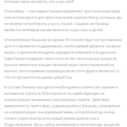
питании такое же место, что у нас хлеб.
Плантайны — несладкие бананы применяют для получения муки,
они используются для приготовления горячих блюд, которые, мы
не можем попробовать у нас в стране. Сладкие же бананы
являются любимым лакомством всех взрослых и детей.
Употребление бананов во время ГВ способствует на протяжении
долгого времени поддерживать необходимый уровень сахара в
крови, а организм женщины зарядится энергией и бодростью.
Один банан содержит такое количество питательных веществ,
сколько имеется в порции овсяной каши, приготовленной на
молоке. Неоспоримым преимуществом этого фрукта является то,
что он продается на рынке целый год.
В составе банана находится необходимое количество магния и
витаминов группы В, благоприятно воздействующих на
концентрацию внимания и улучшающих память. Действие
аминокислоты триптофан, содержащейся в бананах, направлено
на нормализацию сна кормящей мамы, которой иногда очень
сложно перестроиться на новый режим циклов сна и
бодрствования. (Весь набор витаминов и питательных веществ: