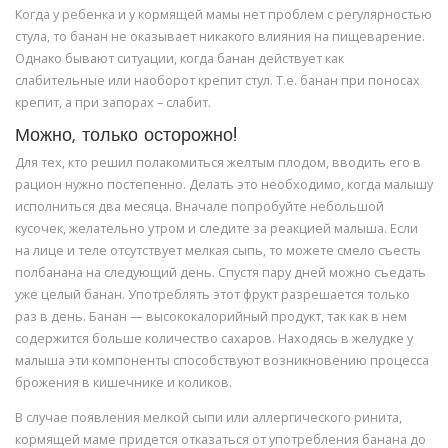
Когда у ребенка и у кормящей мамы нет проблем с регулярностью
стула, то банан не оказывает никакого влияния на пищеварение.
Однако бывают ситуации, когда банан действует как
слабительные или наоборот крепит стул. Т.е. банан при поносах
крепит, а при запорах – слабит.
Можно, только осторожно!
Для тех, кто решил полакомиться желтым плодом, вводить его в
рацион нужно постепенно. Делать это необходимо, когда малышу
исполниться два месяца. Вначале попробуйте небольшой
кусочек, желательно утром и следите за реакцией малыша. Если
на лице и теле отсутствует мелкая сыпь, то можете смело съесть
полбанана на следующий день. Спустя пару дней можно съедать
уже целый банан. Употреблять этот фрукт разрешается только
раз в день. Банан — высококалорийный продукт, так как в нем
содержится больше количество сахаров. Находясь в желудке у
малыша эти компоненты способствуют возникновению процесса
брожения в кишечнике и коликов.
В случае появления мелкой сыпи или аллергического ринита,
кормящей маме придется отказаться от употребления банана до