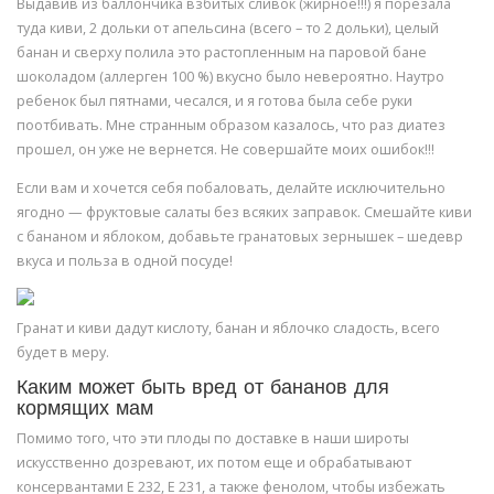
Выдавив из баллончика взбитых сливок (жирное!!!) я порезала
туда киви, 2 дольки от апельсина (всего – то 2 дольки), целый
банан и сверху полила это растопленным на паровой бане
шоколадом (аллерген 100 %) вкусно было невероятно. Наутро
ребенок был пятнами, чесался, и я готова была себе руки
поотбивать. Мне странным образом казалось, что раз диатез
прошел, он уже не вернется. Не совершайте моих ошибок!!!
Если вам и хочется себя побаловать, делайте исключительно
ягодно — фруктовые салаты без всяких заправок. Смешайте киви
с бананом и яблоком, добавьте гранатовых зернышек – шедевр
вкуса и польза в одной посуде!
Гранат и киви дадут кислоту, банан и яблочко сладость, всего
будет в меру.
Каким может быть вред от бананов для
кормящих мам
Помимо того, что эти плоды по доставке в наши широты
искусственно дозревают, их потом еще и обрабатывают
консервантами E 232, Е 231, а также фенолом, чтобы избежать