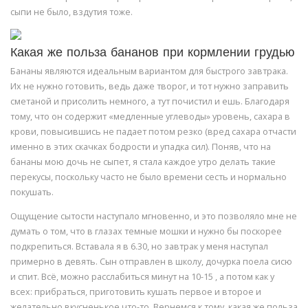
сыпи не было, вздутия тоже.
Какая же польза бананов при кормлении грудью
Бананы являются идеальным вариантом для быстрого завтрака.
Их не нужно готовить, ведь даже творог, и тот нужно заправить
сметаной и присолить немного, а тут почистил и ешь. Благодаря
тому, что он содержит «медленные углеводы» уровень, сахара в
крови, повысившись не падает потом резко (вред сахара отчасти
именно в этих скачках бодрости и упадка сил). Поняв, что на
бананы мою дочь не сыпет, я стала каждое утро делать такие
перекусы, поскольку часто не было времени сесть и нормально
покушать.
Ощущение сытости наступало мгновенно, и это позволяло мне не
думать о том, что в глазах темные мошки и нужно бы поскорее
подкрепиться. Вставала я в 6.30, но завтрак у меня наступал
примерно в девять. Сын отправлен в школу, дочурка поела сисю
и спит. Всё, можно расслабиться минут на 10-15 , а потом как у
всех: прибраться, приготовить кушать первое и второе и
желательно вкусненькое что-то. Вернемся к тому, какая же польза