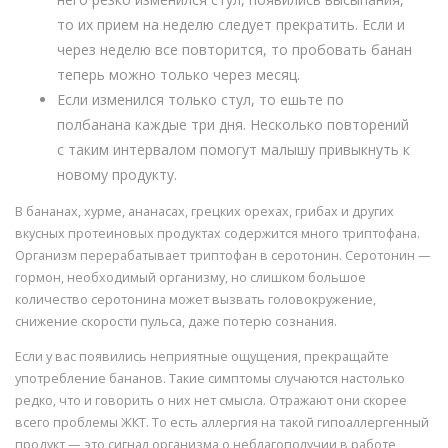
то их прием на неделю следует прекратить. Если и
через неделю все повторится, то пробовать банан
теперь можно только через месяц.
Если изменился только стул, то ешьте по
полбанана каждые три дня. Несколько повторений
с таким интервалом помогут малышу привыкнуть к
новому продукту.
В бананах, хурме, ананасах, грецких орехах, грибах и других
вкусных протеиновых продуктах содержится много триптофана.
Организм перерабатывает триптофан в серотонин. Серотонин —
гормон, необходимый организму, но слишком большое
количество серотонина может вызвать головокружение,
снижение скорости пульса, даже потерю сознания.
Если у вас появились неприятные ощущения, прекращайте
употребление бананов. Такие симптомы случаются настолько
редко, что и говорить о них нет смысла. Отражают они скорее
всего проблемы ЖКТ. То есть аллергия на такой гипоаллергенный
продукт — это сигнал организма о неблагополучии в работе