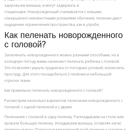
здоровьем малыша, и могут задержать в
стационаре. Новорожденный сталкивается с новыми,
совершенно неизвестными условиями обитания, пеленки дают
ощущение ограничения пространства, как в утробе.
Как пеленать новорожденного
с головой?
Запеленать новорожденного можно разными способами, но в
холодную погоду мамы начинают пеленать ребёнка с головой.
Это позволяет укрыть грудничка от погодных условий, исключить
простуду. Для этого понадобиться 2 пелёнки и небольшой
отрезок ткани.
Как правильно пеленать новорожденного с головой?
Рассмотрим несколько вариантов пеленания новорожденного с
головой: с одной пеленкой и с двумя.
Пеленание с головой в одну пеленку. Раскладываем на столе или
кровати большую пелёнку. Укладываем малыша, оставляя запас
пеленки сверху. Прикладываем верхний край пеленки к головке и