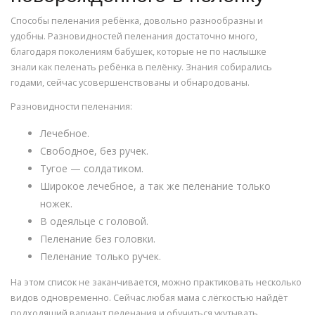
Способы пеленания ребёнка, довольно разнообразны и
удобны. Разновидностей пеленания достаточно много,
благодаря поколениям бабушек, которые не по наслышке
знали как пеленать ребёнка в пелёнку. Знания собирались
годами, сейчас усовершенствованы и обнародованы.
Разновидности пеленания:
Лечебное.
Свободное, без ручек.
Тугое — солдатиком.
Широкое лечебное, а так же пеленание только
ножек.
В одеяльце с головой.
Пеленание без головки.
Пеленание только ручек.
На этом список не заканчивается, можно практиковать несколько
видов одновременно. Сейчас любая мама с лёгкостью найдёт
подходящий вариант пеленания и обучиться укутывать