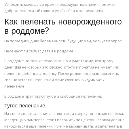
Успокоить малыша во время процедуры пеленания поможет
доброжелательный голос и улыбка близкого человека.
Как пеленать новорожденного
в роддоме?
На последних днях беременности будущих мам, волнует вопрос:
Пеленают ли сейчас детей в роддоме?
В роддоме не только пеленают, но и учат такому нехитрому
делу. Для некоторых это сложно, кто-то и понятия не имеет, как
пеленать ребёнка в пелёнку. После родов организм роженицы
сильно устаёт и неопытной маме сложней выдумывать
пеленание.
В роддоме практикуют тугое и свободное пеленание.
Тугое пеленание
На столе стелиться вначале плотная, а сверху тоненькая пелёнка.
Младенца в памперсе, стоит положить по центру. Головка должна
находиться выше пелёнки. Руки не выравнивать, а запеленать в