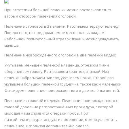
При отсутствии большой пеленки можно воспользоваться
вторым способом пеленания с головой.
Пеленание с головой в 2 пеленки. Расстилаем первую пеленку.
Поверх него, на предполагаемое место головы кладем
небольшой прямоугольный отрезок ткани и можно укладывать
малыша.
Пеленание новорожденного с головой в две пеленки видео:
Укутываем меньшей пелёнкой младенца, отрезком ткани
оборачиваем голову. Расправляем края под спинкой. Низ
пелёнки набрасываем наверх, укутываем ножки. Второй раз
укутываем большой пелёнкой грудничка, так же как и маленькой.
Фиксируем пеленание новорожденного в две пелёнки лентой.
Пеленание с головой в одеяло. Пеленание новорожденного с
головой довольно распространённая процедура, с которой
молодая мама справится с первой пробы. При
низкой температуре воздуха в помещении, можно усложнить
пеленание, используя дополнительно одеяло.