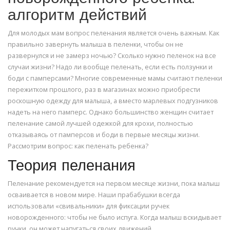
алгоритм действий
Для молодых мам вопрос пеленания является очень важным. Как
правильно завернуть малыша в пеленки, чтобы он не
развернулся и не замерз ночью? Сколько нужно пеленок на все
случаи жизни? Надо ли вообще пеленать, если есть ползунки и
боди с памперсами? Многие современные мамы считают пеленки
пережитком прошлого, раз в магазинах можно приобрести
роскошную одежду для малыша, а вместо марлевых подгузников
надеть на него памперс. Однако большинство женщин считает
пеленание самой лучшей одежкой для крохи, полностью
отказываясь от памперсов и боди в первые месяцы жизни.
Рассмотрим вопрос: как пеленать ребенка?
Теория пеленания
Пеленание рекомендуется на первом месяце жизни, пока малыш
осваивается в новом мире. Наши прабабушки всегда
использовали «свивальники» для фиксации ручек
новорожденного: чтобы не было испуга. Когда малыш вскидывает
ручки, он может напугаться своих движений.