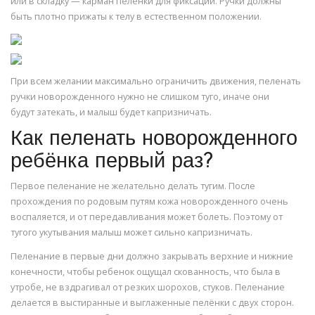
или в складку — карман пеленки для фиксации. Ручки должны
быть плотно прижаты к телу в естественном положении.
При всем желании максимально ограничить движения, пеленать
ручки новорожденного нужно не слишком туго, иначе они
будут затекать, и малыш будет капризничать.
Как пеленать новорожденного
ребёнка первый раз?
Первое пеленание не желательно делать тугим. После
прохождения по родовым путям кожа новорожденного очень
воспаляется, и от передавливания может болеть. Поэтому от
тугого укутывания малыш может сильно капризничать.
Пеленание в первые дни должно закрывать верхние и нижние
конечности, чтобы ребенок ощущал скованность, что была в
утробе, не вздрагивал от резких шорохов, стуков. Пеленание
делается в выстиранные и выглаженные пелёнки с двух сторон.