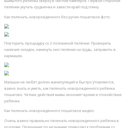
вымытого ребёнка сверху в чистом памперсе. Первой стороной
пелёнки укутать грудничка и завести край под спину.
Как пеленать новорожденного без ручек пошаговое фото:
Повторить процедуру со 2 половиной пелёнки. Проверить
наличие складок, накинуть низ пелёнки на грудь, заправить в
кармашек.
Малыши не любят долгих манипуляций и быстро утомляются,
важно знать и уметь, как пеленать новорожденного ребёнка
пошагово. Четкие действия мамы экономят время и спокойствие
ребенка.
Как пеленать новорожденного пошаговое видео:
Очень важно правильно пеленать новорожденного ребёнка в
роддоме. Пеленание по незнанию приводит к проблемам со