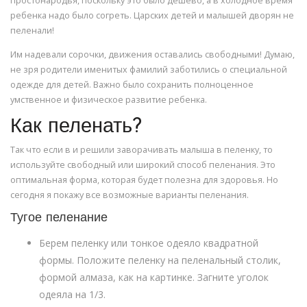
простонародья, поскольку это было дешево, а в холодное время
ребенка надо было согреть. Царских детей и малышей дворян не
пеленали!
Им надевали сорочки, движения оставались свободными! Думаю,
не зря родители именитых фамилий заботились о специальной
одежде для детей. Важно было сохранить полноценное
умственное и физическое развитие ребенка.
Как пеленать?
Так что если в и решили заворачивать малыша в пеленку, то
используйте свободный или широкий способ пеленания. Это
оптимальная форма, которая будет полезна для здоровья. Но
сегодня я покажу все возможные варианты пеленания.
Тугое пеленание
Берем пеленку или тонкое одеяло квадратной
формы. Положите пеленку на пеленальный столик,
формой алмаза, как на картинке. Загните уголок
одеяла на 1/3.