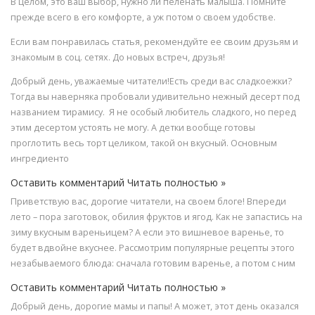
В целом, это ваш выбор, нужно ли пеленать малыша. Помните
прежде всего в его комфорте, а уж потом о своем удобстве.
Если вам понравилась статья, рекомендуйте ее своим друзьям и
знакомым в соц. сетях. До новых встреч, друзья!
Добрый день, уважаемые читатели!Есть среди вас сладкоежки?
Тогда вы наверняка пробовали удивительно нежный десерт под
названием тирамису. Я не особый любитель сладкого, но перед
этим десертом устоять не могу. А детки вообще готовы
проглотить весь торт целиком, такой он вкусный. Основным
ингредиенто
Оставить комментарий Читать полностью »
Приветствую вас, дорогие читатели, на своем блоге! Впереди
лето – пора заготовок, обилия фруктов и ягод. Как не запастись на
зиму вкусным вареньицем? А если это вишневое варенье, то
будет вдвойне вкуснее. Рассмотрим популярные рецепты этого
незабываемого блюда: сначала готовим варенье, а потом с ним
Оставить комментарий Читать полностью »
Добрый день, дорогие мамы и папы! А может, этот день оказался