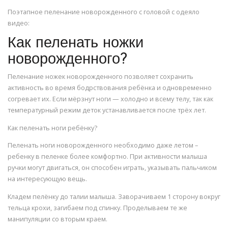
Поэтапное пеленание новорожденного с головой с одеяло
видео:
Как пеленать ножки
новорожденного?
Пеленание ножек новорожденного позволяет сохранить
активность во время бодрствования ребёнка и одновременно
согревает их. Если мёрзнут ноги — холодно и всему телу, так как
температурный режим деток устанавливается после трёх лет.
Как пеленать ноги ребёнку?
Пеленать ноги новорожденного необходимо даже летом –
ребенку в пеленке более комфортно. При активности малыша
ручки могут двигаться, он способен играть, указывать пальчиком
на интересующую вещь.
Кладем пелёнку до талии малыша. Заворачиваем 1 сторону вокруг
тельца крохи, загибаем под спинку. Проделываем те же
манипуляции со вторым краем.