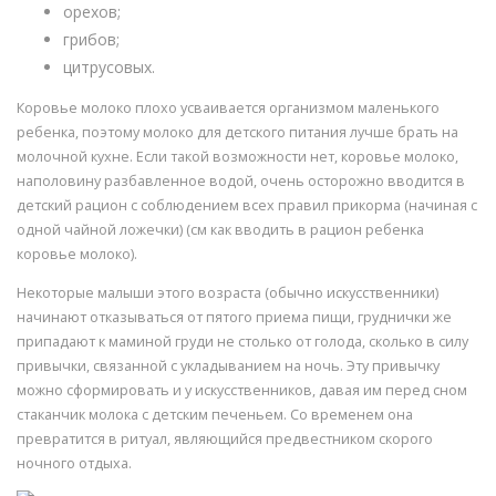
орехов;
грибов;
цитрусовых.
Коровье молоко плохо усваивается организмом маленького
ребенка, поэтому молоко для детского питания лучше брать на
молочной кухне. Если такой возможности нет, коровье молоко,
наполовину разбавленное водой, очень осторожно вводится в
детский рацион с соблюдением всех правил прикорма (начиная с
одной чайной ложечки) (см как вводить в рацион ребенка
коровье молоко).
Некоторые малыши этого возраста (обычно искусственники)
начинают отказываться от пятого приема пищи, груднички же
припадают к маминой груди не столько от голода, сколько в силу
привычки, связанной с укладыванием на ночь. Эту привычку
можно сформировать и у искусственников, давая им перед сном
стаканчик молока с детским печеньем. Со временем она
превратится в ритуал, являющийся предвестником скорого
ночного отдыха.