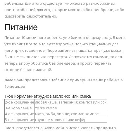
ребенком. Для этого существует множество разнообразных
приспособлений для игр, которые можно либо приобрести, либо
смастерить самостоятельно.
Питание
Питание 10-месячного ребенка уже ближе к общему столу. В меню
уже входит все то, что едят взрослые, только специально для
него приготовленное. Пюре заменяет пища, которая уже может
быть не так тщательно перетерта. Допускаются комочки, то есть
теперь впору обойтись без блендера, и просто перемять
готовое блюдо вилочкой.
Далее вам представлена таблица с примерным меню ребенка в
10 месяцев
1-ое кормлениегрудное молочко или смесь
2-ое кормление
любая каша, запеканка; компот или сок
3-е кормление
то же самое
4-ое кормление
мясо, рыба, овощи; сок или компот
5-ое кормление
грудное молочко или кефир
Здесь представлено, какие можно использовать продукты в