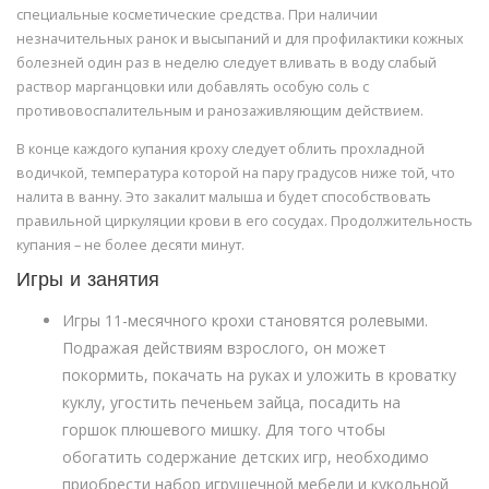
специальные косметические средства. При наличии
незначительных ранок и высыпаний и для профилактики кожных
болезней один раз в неделю следует вливать в воду слабый
раствор марганцовки или добавлять особую соль с
противовоспалительным и ранозаживляющим действием.
В конце каждого купания кроху следует облить прохладной
водичкой, температура которой на пару градусов ниже той, что
налита в ванну. Это закалит малыша и будет способствовать
правильной циркуляции крови в его сосудах. Продолжительность
купания – не более десяти минут.
Игры и занятия
Игры 11-месячного крохи становятся ролевыми.
Подражая действиям взрослого, он может
покормить, покачать на руках и уложить в кроватку
куклу, угостить печеньем зайца, посадить на
горшок плюшевого мишку. Для того чтобы
обогатить содержание детских игр, необходимо
приобрести набор игрушечной мебели и кукольной