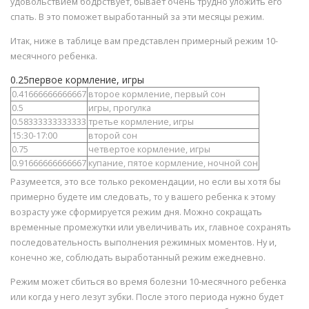
удовольствием бодрствует, бывает очень трудно уложить его
спать. В это поможет выработанный за эти месяцы режим.
Итак, ниже в таблице вам представлен примерный режим 10-
месячного ребенка.
0.25первое кормление, игры
0.41666666666667
второе кормление, первый сон
0.5
игры, прогулка
0.58333333333333
третье кормление, игры
15:30-17:00
второй сон
0.75
четвертое кормление, игры
0.91666666666667
купание, пятое кормление, ночной сон
Разумеется, это все только рекомендации, но если вы хотя бы
примерно будете им следовать, то у вашего ребенка к этому
возрасту уже сформируется режим дня. Можно сокращать
временные промежутки или увеличивать их, главное сохранять
последовательность выполнения режимных моментов. Ну и,
конечно же, соблюдать выработанный режим ежедневно.
Режим может сбиться во время болезни 10-месячного ребенка
или когда у него лезут зубки. После этого периода нужно будет