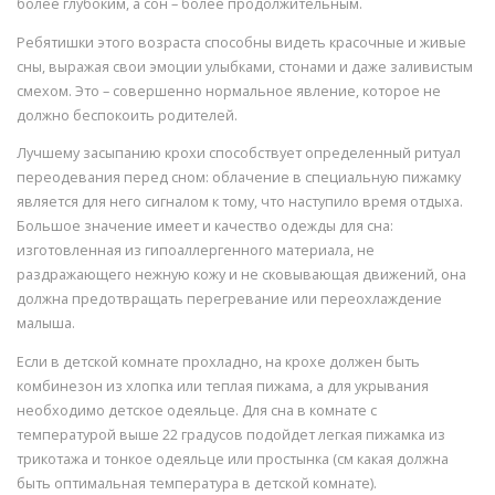
более глубоким, а сон – более продолжительным.
Ребятишки этого возраста способны видеть красочные и живые
сны, выражая свои эмоции улыбками, стонами и даже заливистым
смехом. Это – совершенно нормальное явление, которое не
должно беспокоить родителей.
Лучшему засыпанию крохи способствует определенный ритуал
переодевания перед сном: облачение в специальную пижамку
является для него сигналом к тому, что наступило время отдыха.
Большое значение имеет и качество одежды для сна:
изготовленная из гипоаллергенного материала, не
раздражающего нежную кожу и не сковывающая движений, она
должна предотвращать перегревание или переохлаждение
малыша.
Если в детской комнате прохладно, на крохе должен быть
комбинезон из хлопка или теплая пижама, а для укрывания
необходимо детское одеяльце. Для сна в комнате с
температурой выше 22 градусов подойдет легкая пижамка из
трикотажа и тонкое одеяльце или простынка (см какая должна
быть оптимальная температура в детской комнате).