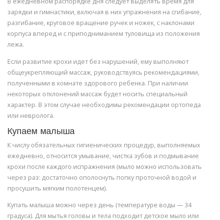
В ежедневном распорядке дня следует выделять время для
зарядки и гимнастики, включая в них упражнения на сгибание,
разгибание, круговое вращение ручек и ножек, с наклонами
корпуса вперед и с приподниманием туловища из положения
лежа.
Если развитие крохи идет без нарушений, ему выполняют
общеукрепляющий массаж, руководствуясь рекомендациями,
полученными в комнате здорового ребенка. При наличии
некоторых отклонений массаж будет носить специальный
характер. В этом случае необходимы рекомендации ортопеда
или невролога.
Купаем малыша
К числу обязательных гигиенических процедур, выполняемых
ежедневно, относится умывание, чистка зубов и подмывание
крохи после каждого испражнения (мыло можно использовать
через раз: достаточно ополоснуть попку проточной водой и
просушить мягким полотенцем).
Купать малыша можно через день (температуре воды — 34
градуса). Для мытья головы и тела подходит детское мыло или