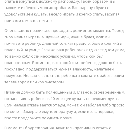
опять вернуться к должному распорядку. Таким образом, вы
сможете избежать многих проблем. Ваш карапуз будет с
удовольствием кушать, весело играть и крепко спать, засыпая
при этом самостоятельно.
Очень важно правильно проводить режимные моменты. Перед
сном нельзя играть в шумные игры, лучше будет, если вы
почитаете ребенку. Дневной сон, как правило, более крепкий и
полезный на улице. Если же ваш ребеночек отдыхает днем дома,
то важно соблюсти несколько условий, чтобы сон был
полноценным. В комнате, в которой спит ребенок, должно быть
прохладно, поддерживаться нужная влажность, желателен
полумрак. Нельзя класть спать ребенка в комнате с работающим
телевизором или компьютером.
Питание должно быть полноценным и, главное, своевременным,
но заставлять ребенка в 10 месяцев кушать не рекомендуется.
Если малыш отказывается от еды, может, он заболел либо просто
не хочет. Измерьте ему температуру и, если все в порядке,
просто предложите покушать позже.
В моменты бодрствования научитесь правильно играть с