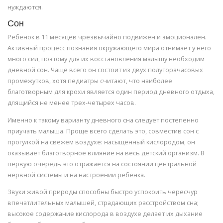
нуждаются.
Сон
Ребенок в 11 месяцев чрезвычайно подвижен и эмоционален.
Активный процесс познания окружающего мира отнимает у него
много сил, поэтому для их восстановления малышу необходим
дневной сон. Чаще всего он состоит из двух полуторачасовых
промежутков, хотя педиатры считают, что наиболее
благотворным для крохи является один период дневного отдыха,
длящийся не менее трех-четырех часов.
Именно к такому варианту дневного сна следует постепенно
приучать малыша. Проще всего сделать это, совместив сон с
прогулкой на свежем воздухе: насыщенный кислородом, он
оказывает благотворное влияние на весь детский организм. В
первую очередь это отражается на состоянии центральной
нервной системы и на настроении ребенка.
Звуки живой природы способны быстро успокоить чересчур
впечатлительных малышей, страдающих расстройством сна;
высокое содержание кислорода в воздухе делает их дыхание