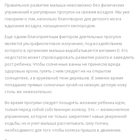
Правильное развитие малыша невозможно без физических
упражнений и регулярных прогулок на свежем воздухе. Мы уже
говорили о том, насколько благотворно для детского мозга
вдыхание воздуха, насыщенного кислородом.
Еще одним благоприятным фактором длительных прогулок
является ультрафиолетовое излучение, под воздействием
которого в организме малыша вырабатывается витамин D. Его
недостаток может спровоцировать развитие рахита и замедлить
рост ребенка. Чтобы солнечные ванны не принесли вреда
здоровью крохи, гулять с ним следует не на открытом
солнцепеке, а в кружевной тени деревьев. В зимнее время
попадание прямых солнечных лучей на нежную детскую кожу
столь же нежелательно.
Во время прогулки следует поощрять желание ребенка идти,
толкая перед собой собственную коляску. Это — великолепное
упражнение, которое не только закрепляет навык уверенной
ходьбы, но и учит малыша рассчитывать силу толчка,
необходимого для того чтобы коляска пришла в движение.