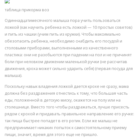
таблица прикорма воз
Одиннадцатимесячного малыша пора учить пользоваться
ложкой (как научить ребенка есть ложкой — 10 простых советов)
и пить из чашки (учим пить из кружки). Чтобы максимально
обезопасить ребенка, необходимо снабдить его посудой и
столовыми приборами, выполненными из качественного
пластика: они не разобьются при падении на пол и не причинят
боли при неловком движении маленькой ручки (не рассчитав
движения, кроха может сильно ударить себя) (первая посуда для
малыша).
Поскольку навык владения ложкой дается крохе не сразу, мама
должна без раздражения отнестись к тому, что большая часть
еды, положенной в детскую миску, окажется на полу или на
столешнице. Вместо того чтобы раздражаться, лучше присесть
рядом с крохой и придавать правильное направление его ручке:
так пища быстрее попадет в его ротик. Если же малыш не
предпринимает никаких попыток к самостоятельному приему
пищи, значит, время для этого еще не пришло.