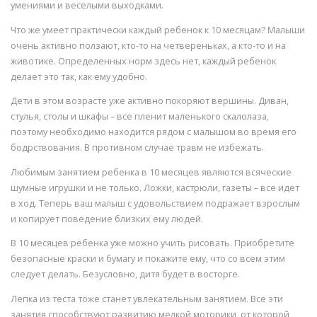
умениями и веселыми выходками.
Что же умеет практически каждый ребенок к 10 месяцам? Малыши
очень активно ползают, кто-то на четвереньках, а кто-то и на
животике. Определенных норм здесь нет, каждый ребенок
делает это так, как ему удобно.
Дети в этом возрасте уже активно покоряют вершины. Диван,
стулья, столы и шкафы – все пленит маленького скалолаза,
поэтому необходимо находится рядом с малышом во время его
бодрствования. В противном случае травм не избежать.
Любимым занятием ребенка в 10 месяцев являются всяческие
шумные игрушки и не только. Ложки, кастрюли, газеты – все идет
в ход. Теперь ваш малыш с удовольствием подражает взрослым
и копирует поведение близких ему людей.
В 10 месяцев ребенка уже можно учить рисовать. Приобретите
безопасные краски и бумагу и покажите ему, что со всем этим
следует делать. Безусловно, дитя будет в восторге.
Лепка из теста тоже станет увлекательным занятием. Все эти
занятия способствуют развитию мелкой моторики, от которой