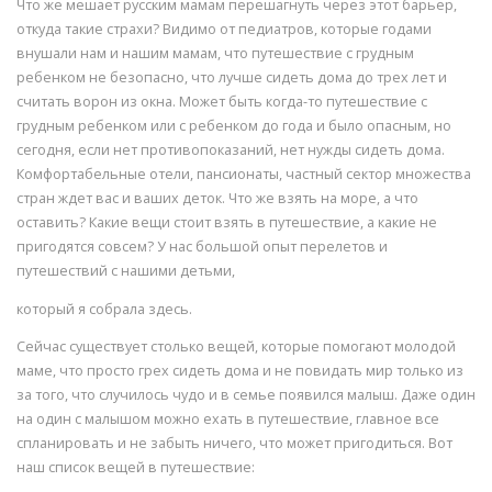
Что же мешает русским мамам перешагнуть через этот барьер,
откуда такие страхи? Видимо от педиатров, которые годами
внушали нам и нашим мамам, что путешествие с грудным
ребенком не безопасно, что лучше сидеть дома до трех лет и
считать ворон из окна. Может быть когда-то путешествие с
грудным ребенком или с ребенком до года и было опасным, но
сегодня, если нет противопоказаний, нет нужды сидеть дома.
Комфортабельные отели, пансионаты, частный сектор множества
стран ждет вас и ваших деток. Что же взять на море, а что
оставить? Какие вещи стоит взять в путешествие, а какие не
пригодятся совсем? У нас большой опыт перелетов и
путешествий с нашими детьми,
который я собрала здесь.
Сейчас существует столько вещей, которые помогают молодой
маме, что просто грех сидеть дома и не повидать мир только из
за того, что случилось чудо и в семье появился малыш. Даже один
на один с малышом можно ехать в путешествие, главное все
спланировать и не забыть ничего, что может пригодиться. Вот
наш список вещей в путешествие: