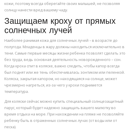
кожи, поэтому всегда оберегайте своих малышей, не позволяя
солнцу нанести вред вашему чаду.
Защищаем кроху от прямых
солнечных лучей
Наиболее ранимая кожа для солнечных лучей – в возрасте до
полугода. Младенцы в жару должны находиться исключительно в
тени. Самые первые месяцы жизни ребенка позволят сделать это
без труда, ведь основная деятельность новорожденного – сон.
Когда кроха спит в коляске, важно следить, чтобы капор всегда
был поднят или же тень обеспечивалась зонтиком или пеленкой.
Коляска, закрытая капором, но находящаяся на солнце, может
чрезмерно нагреться, из-за чего у крохи поднимется
температура.
Для коляски сейчас можно купить специальный солнцезащитный
парус, который будет надежно защищать вашего малютку во
время отдыха на море. При нахождении на пляже не позволяйте
ребенку быть в отраженных солнечных лучах (от воды или от
песка).