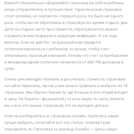
Важно!!! обязательно оформляйте страховку на себя и ребенка,
когда отправляетесь в путешествие. Туристическая страховка
стоит копейки, но окупается с первого раза. Не было ни одного
раза, чтобы мы не обратились в страховую во время отдыха, увы.
Дети на отдыхе часто простужаются, перегреваются, можно
отравиться или подхватить вирусную инфекцию. И это еще
мелочи. Если не дай бог, за границей вам придется
госпитализироваться с ребенком, то лучше, чтобы счет
оплачивала страховая компания, потому что счет за пребывание
в международном госпитале начинается от 600-700 долларов в
сутки.
Очень рекомендую поискать и рассчитать стоимость страховки
на сайте Черехапы, так как у них можно сравнить и выбрать из 16
страховых. Мы обычно берем ту, где больше всего опций входит
в цену. Не берите с франшизой,( то есть какую то часть платите
вы, а все что свыше-страховая), это не выгодно для вас.
Если не разбираетесь в страховках онлайн, теряетесь какую
лучше выбрать, почитайте вот эту статью, поможет вам
определиться. Страховка за границу Онлайн — Цены, какую