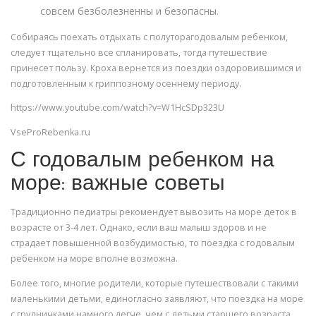
совсем безболезненны и безопасны.
Собираясь поехать отдыхать с полуторагодовалым ребенком,
следует тщательно все спланировать, тогда путешествие
принесет пользу. Кроха вернется из поездки оздоровившимся и
подготовленным к гриппозному осеннему периоду.
https://www.youtube.com/watch?v=W1HcSDp323U
VseProRebenka.ru
С годовалым ребенком на
море: важные советы
Традиционно педиатры рекомендует вывозить на море деток в
возрасте от 3-4 лет. Однако, если ваш малыш здоров и не
страдает повышенной возбудимостью, то поездка с годовалым
ребенком на море вполне возможна.
Более того, многие родители, которые путешествовали с такими
маленькими детьми, единогласно заявляют, что поездка на море
с грудничками намного легче, чем с детьми старшего возраста,