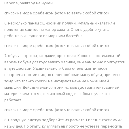
Европе, рашгард не нужен.
список на море с ребенком фото что взять с собой список
6. несколько панам с широкими полями, купальный халат или
полотенце сшитое на манер халата. Очень удобно кутать
ребенка вышедшего из моря или бассейна.
список на море с ребенком фото что взять с собой список
7. обувь — кроксы, сандалии, кроссовки. Кроксы — оптимальный
вариант обуви для годовалого малыша, они вам точно пригодятся
в путешествии. Удивительно, я была очень скептически
настроена против них, но перепробовав массу обуви, пришла к
тому, что только кроксы не натирают нежные ножки моей
малышки. Действительно ли они используют запатентованный
материал или это маркетинговый ход, в любом случае это
работает.
список на море с ребенком фото что взять с собой список
8. Нарядную одежду подбирайте из расчета 1 платье-костюмчик
на 2-3 дня. По опыту, кучу платьев просто не успеете переносить.