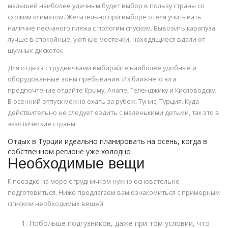
малышей наиболее удачным будет выбор в пользу страны со
схожим климатом. Желательно при выборе отеля учитывать
наличие песчаного пляжа с пологим спуском. Вывозить карапуза
лучше в спокойные, уютные местечки, находящиеся вдали от
шумных дискотек.
Для отдыха с грудничками выбирайте наиболее удобные и
оборудованные зоны пребывания. Из ближнего юга
предпочтение отдайте Крыму, Анапе, Геленджику и Кисловодску.
В осенний отпуск можно ехать за рубеж: Тунис, Турция. Куда
действительно не следует ездить с маленькими детьми, так это в
экзотические страны.
Отдых в Турции идеально планировать на осень, когда в
собственном регионе уже холодно
Необходимые вещи
К поездке на море с грудничком нужно основательно
подготовиться. Ниже предлагаем вам ознакомиться с примерным
списком необходимых вещей:
Побольше подгузников, даже при том условии, что