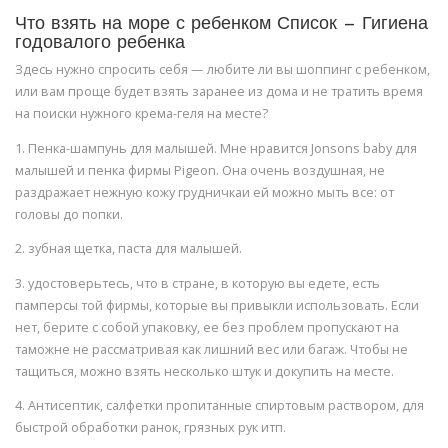
Что взять на море с ребенком Список — Гигиена
годовалого ребенка
Здесь нужно спросить себя — любите ли вы шоппинг с ребенком,
или вам проще будет взять заранее из дома и не тратить время
на поиски нужного крема-геля на месте?
1. Пенка-шампунь для малышей. Мне нравится Jonsons baby для
малышей и пенка фирмы Pigeon. Она очень воздушная, не
раздражает нежную кожу грудничкаи ей можно мыть все: от
головы до попки.
2. зубная щетка, паста для малышей.
3. удостоверьтесь, что в стране, в которую вы едете, есть
памперсы той фирмы, которые вы привыкли использовать. Если
нет, берите с собой упаковку, ее без проблем пропускают на
таможне не рассматривая как лишний вес или багаж. Чтобы не
тащиться, можно взять несколько штук и докупить на месте.
4. Антисептик, салфетки пропитанные спиртовым раствором, для
быстрой обработки ранок, грязных рук итп.