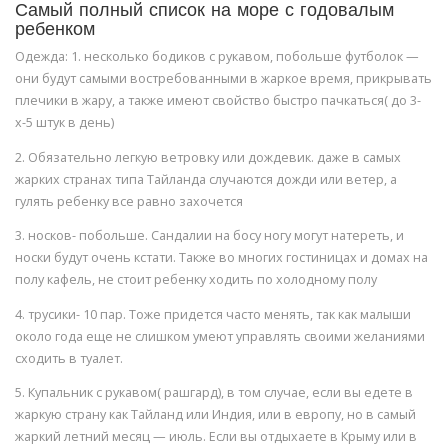
Самый полный список на море с годовалым
ребенком
Одежда: 1. несколько бодиков с рукавом, побольше футболок —
они будут самыми востребованными в жаркое время, прикрывать
плечики в жару, а также имеют свойство быстро пачкаться( до 3-
х-5 штук в день)
2. Обязательно легкую ветровку или дождевик. даже в самых
жарких странах типа Тайланда случаются дожди или ветер, а
гулять ребенку все равно захочется
3. носков- побольше. Сандалии на босу ногу могут натереть, и
носки будут очень кстати. Также во многих гостиницах и домах на
полу кафель, не стоит ребенку ходить по холодному полу
4. трусики- 10 пар. Тоже придется часто менять, так как малыши
около года еще не слишком умеют управлять своими желаниями
сходить в туалет.
5. Купальник с рукавом( рашгард), в том случае, если вы едете в
жаркую страну как Тайланд или Индия, или в европу, но в самый
жаркий летний месяц — июль. Если вы отдыхаете в Крыму или в