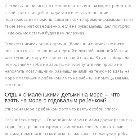
И если вы решились, но не знаете что взять на море с ребенком,
какой список вещей понадобится вам в путешествии, я
постараюсь вам помочь. Сама знаю, что времени размышлять на
такие темы нет совершенно, если на руках малыш, дел по горло.
Надеюсь моя статья будет вам полезна:)
Если нет никаких веских причин (болезни и прочих), не вижу
никакого смысла мариновать детей в душной, пыльной Москве
или в условиях других городов нашей страны. В путь! собираем
чемоданы! А чтобы не забыть, не перепутать или просто не
напрягать мозг лишними размышлениями на тему: что взять на
море с маленьким ребенком и что не забыть, в помощь мамам,
этот пост.
Отдых с маленькими детьми на море — Что
взять на море с годовалым ребенком?
список на море с ребенком фото что взять с собой список
Оглянитесь вокруг — Европейские мамы и мамы других развитых
стран, бесстрашно штурмуют самолеты с совсем крохотными
детьми, некоторые из которых только-только покинули утробу.