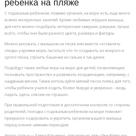
ребенка на пляже
С годовалым ребенком, помимо купания, на море есть еще много
всяких интересных занятий. Кроме любимых игрушек малыша,
для него можно подобрать интересные камушки, ракушки, лучше
всего, чтобы они были разного цвета, размера и фактуры.
Можно рисовать с малышом на песке или вместе «оставлять
следы» у кромки моря, пытаться что-то создавать из мокрого и
сухого песка, строить башенки из гальки и так далее.
Подойдут также любые игры на море для детей, позволяющие
познавать пространство и развивать координацию, например, с
надувным мячом. Также используйте мягкий песок пляжа для того,
чтобы ребенок учился ходить более твердо и уверенно – ведь
падать здесь совсем не страшно.
При правильной подготовке и достаточном контроле со стороны
родителей, поездка с годовалым ребенком на море поможет
прекрасно оздоровить и укрепить организм вашего малыша
перед осенне-зимним периодом.
Автор статьи — Елена Юрченко, специально для «Две Мамы.ру».