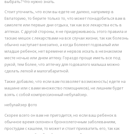
выбрать? Что нужно знать.
Стоит уточнить, что если вы едете не далеко, например в
Евпаторию, то берите только то, что может понадобиться вам в
самолете или первые дни отдыха, так как все лекарства есть в
аптеках. С другой стороны, я не придерживаюсь этого правила и
таскаю мешок с лекарствами на все случаи жизни, так как болезнь
обычно наступает внезапно, а когда болееет годовалый или
младше ребенок, нет времени и нервов искать в незнакомом
месте ночью или днем аптеку. Гораздо проще иметь все под
рукой, тем более, что аптечку для годовалого малыша можно
сделать легкой и малогабаритной.
Также добавлю, что если вам позволяет возможность( едете на
машине или с вами множество помощников), не лишним будет
взять с собой компрессионный небулайзер.
небулайзер фото
Скорее всего он вам не пригодится, но если ваш ребенок в
обычное время склонен к бронхолегочным заболеваниям,
простудам с кашлем, то может и стоит прихватить его, так как