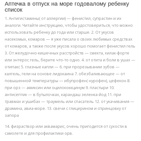
Аптечка в отпуск на море годовалому ребенку
список
1. Антигистамины( от аллергии) — фенистил, супрастин и их
аналоги. Читайте инструкцию, чтобы удостовериться, что можно
использовать ребенку до года или старше. 2. От укусов
насекомых, комаров — я уже писала о своих любимых средствах
от комаров, а также после укусов хорошо помогает фенистил гель
3. От желудочно-кишечных расстройств — смекта, хилак-форте
или энтерос гель, берите что-то одно. 4. от отита и боли в ушах —
отипакс 5. глазные капли — 6. при прорезывании зубов —
калгель, гели на основе лидокаина 7. обезбаливающее — от
повышенной температуры — ибупрофен( нурофен), цефекон 8.
при орз — амиксин или оцилококкцинум 9. пластыри 10.
антисептик — в бутылочках, карандаш зеленка-йод 11. при
травмах и ушибах — траумель или спасатель 12. от укачивания —
драмина, авиа-море. 13. свечи с глицерином и спринцовку от
запора
14. физраствор или аквамарис, очень пригодится от сухости в
самолете и для профилактики орв.