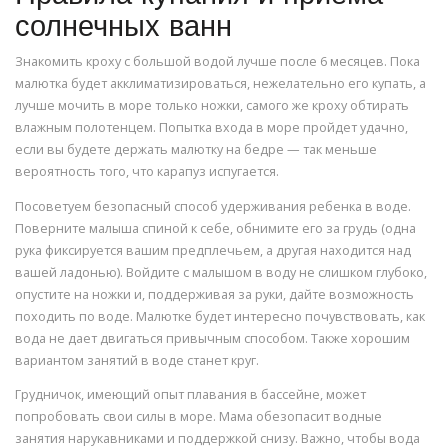
солнечных ванн
Знакомить кроху с большой водой лучше после 6 месяцев. Пока
малютка будет акклиматизироваться, нежелательно его купать, а
лучше мочить в море только ножки, самого же кроху обтирать
влажным полотенцем. Попытка входа в море пройдет удачно,
если вы будете держать малютку на бедре — так меньше
вероятность того, что карапуз испугается.
Посоветуем безопасный способ удерживания ребенка в воде.
Поверните малыша спиной к себе, обнимите его за грудь (одна
рука фиксируется вашим предплечьем, а другая находится над
вашей ладонью). Войдите с малышом в воду не слишком глубоко,
опустите на ножки и, поддерживая за руки, дайте возможность
походить по воде. Малютке будет интересно почувствовать, как
вода не дает двигаться привычным способом. Также хорошим
вариантом занятий в воде станет круг.
Грудничок, имеющий опыт плавания в бассейне, может
попробовать свои силы в море. Мама обезопасит водные
занятия нарукавниками и поддержкой снизу. Важно, чтобы вода