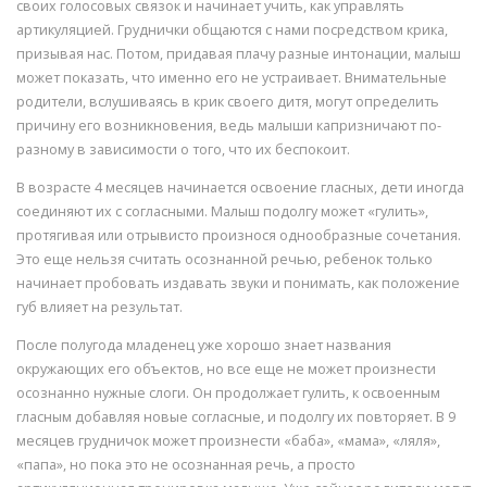
своих голосовых связок и начинает учить, как управлять
артикуляцией. Груднички общаются с нами посредством крика,
призывая нас. Потом, придавая плачу разные интонации, малыш
может показать, что именно его не устраивает. Внимательные
родители, вслушиваясь в крик своего дитя, могут определить
причину его возникновения, ведь малыши капризничают по-
разному в зависимости о того, что их беспокоит.
В возрасте 4 месяцев начинается освоение гласных, дети иногда
соединяют их с согласными. Малыш подолгу может «гулить»,
протягивая или отрывисто произнося однообразные сочетания.
Это еще нельзя считать осознанной речью, ребенок только
начинает пробовать издавать звуки и понимать, как положение
губ влияет на результат.
После полугода младенец уже хорошо знает названия
окружающих его объектов, но все еще не может произнести
осознанно нужные слоги. Он продолжает гулить, к освоенным
гласным добавляя новые согласные, и подолгу их повторяет. В 9
месяцев грудничок может произнести «баба», «мама», «ляля»,
«папа», но пока это не осознанная речь, а просто