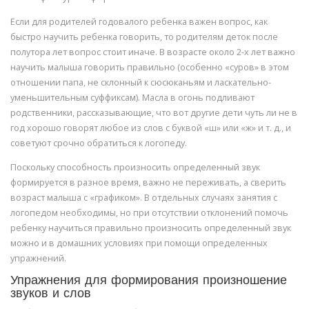
Если для родителей годовалого ребенка важен вопрос, как
быстро научить ребенка говорить, то родителям деток после
полутора лет вопрос стоит иначе. В возрасте около 2-х лет важно
научить малыша говорить правильно (особенно «суров» в этом
отношении папа, не склонный к сюсюканьям и ласкательно-
уменьшительным суффиксам). Масла в огонь подливают
родственники, рассказывающие, что вот другие дети чуть ли не в
год хорошо говорят любое из слов с буквой «ш» или «ж» и т. д., и
советуют срочно обратиться к логопеду.
Поскольку способность произносить определенный звук
формируется в разное время, важно не переживать, а сверить
возраст малыша с «графиком». В отдельных случаях занятия с
логопедом необходимы, но при отсутствии отклонений помочь
ребенку научиться правильно произносить определенный звук
можно и в домашних условиях при помощи определенных
упражнений.
Упражнения для формирования произношение
звуков и слов