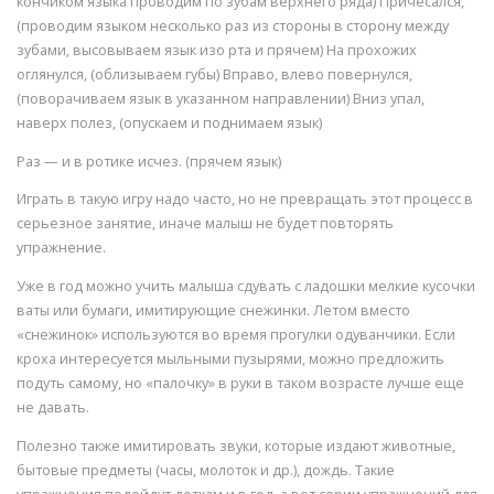
кончиком языка проводим по зубам верхнего ряда) Причесался,
(проводим языком несколько раз из стороны в сторону между
зубами, высовываем язык изо рта и прячем) На прохожих
оглянулся, (облизываем губы) Вправо, влево повернулся,
(поворачиваем язык в указанном направлении) Вниз упал,
наверх полез, (опускаем и поднимаем язык)
Раз — и в ротике исчез. (прячем язык)
Играть в такую игру надо часто, но не превращать этот процесс в
серьезное занятие, иначе малыш не будет повторять
упражнение.
Уже в год можно учить малыша сдувать с ладошки мелкие кусочки
ваты или бумаги, имитирующие снежинки. Летом вместо
«снежинок» используются во время прогулки одуванчики. Если
кроха интересуется мыльными пузырями, можно предложить
подуть самому, но «палочку» в руки в таком возрасте лучше еще
не давать.
Полезно также имитировать звуки, которые издают животные,
бытовые предметы (часы, молоток и др.), дождь. Такие