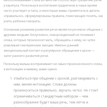
необоснованный» стиль во многом способствует развитию речи
у карапуза. Поскольку в воспитании грудничков в наше время
часто участвует и папа, а некоторые мамы стремятся все делать
«правильно», сформулированы правила, помогающие понять, как
учить ребенка говорить.
Основным условием развития речи является речевое общение с
другими людьми. Безусловно, новорожденный не понимает
слова, которые произносит мать, обращаясь к нему, но чутко
улавливает материнские эмоции. Именно ранний
эмоциональный контакт и регулярное обращение к крохе —
залог раннего развития речи.
Поскольку малыш воспринимает не смысл произнесенного слова,
а интонацию и мимику, маме нужно:
Улыбаться при общении с крохой, разговаривать с
ним, меняя интонацию. Слова должны
произноситься правильно, звучать четко. Не стоит
ограничиваться стандартным набором – чем
разнообразнее будет ваша речь, тем легче и