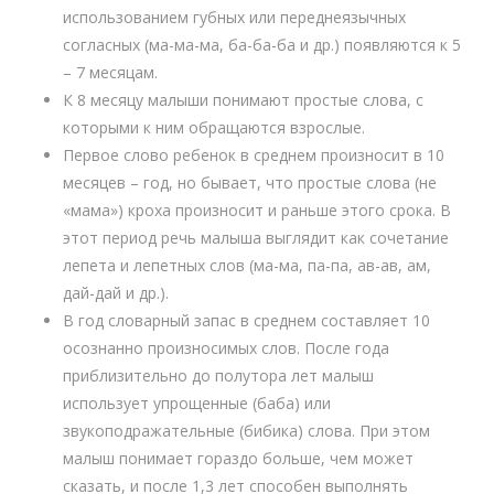
использованием губных или переднеязычных
согласных (ма-ма-ма, ба-ба-ба и др.) появляются к 5
– 7 месяцам.
К 8 месяцу малыши понимают простые слова, с
которыми к ним обращаются взрослые.
Первое слово ребенок в среднем произносит в 10
месяцев – год, но бывает, что простые слова (не
«мама») кроха произносит и раньше этого срока. В
этот период речь малыша выглядит как сочетание
лепета и лепетных слов (ма-ма, па-па, ав-ав, ам,
дай-дай и др.).
В год словарный запас в среднем составляет 10
осознанно произносимых слов. После года
приблизительно до полутора лет малыш
использует упрощенные (баба) или
звукоподражательные (бибика) слова. При этом
малыш понимает гораздо больше, чем может
сказать, и после 1,3 лет способен выполнять