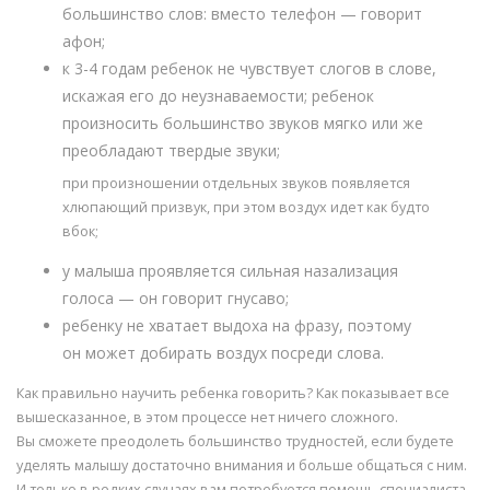
большинство слов: вместо телефон — говорит
афон;
к 3-4 годам ребенок не чувствует слогов в слове,
искажая его до неузнаваемости; ребенок
произносить большинство звуков мягко или же
преобладают твердые звуки;
при произношении отдельных звуков появляется
хлюпающий призвук, при этом воздух идет как будто
вбок;
у малыша проявляется сильная назализация
голоса — он говорит гнусаво;
ребенку не хватает выдоха на фразу, поэтому
он может добирать воздух посреди слова.
Как правильно научить ребенка говорить? Как показывает все
вышесказанное, в этом процессе нет ничего сложного.
Вы сможете преодолеть большинство трудностей, если будете
уделять малышу достаточно внимания и больше общаться с ним.
И только в редких случаях вам потребуется помощь специалиста.