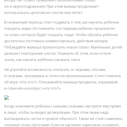
входят не только правильно произносимые слова,
но и звукоподражания. При этом малыш продолжает
использовать цепочки из слогов или лепет.
В названный период стоит подумать о том, как научить ребенка
говорить мама. Но помните, что первым ребенок произнесет
то слово, которое будет слышать чаще. Чтобы обучить ребенка
достаточно постоянно комментировать действия матери.
Побуждайте малыша произносить новое слово. Маленьких детей
увлекает повторение слогов. Помните об этом, если хотите
знать, как научить ребенка говорить папа.
Не упускайте возможность поиграть со звуками, слогами
и словами, тренируясь в четкости произношения. Стоит помнить
об игре «Что это?». Показывайте малышу предметы, спрашивая
и отвечая на вопрос «что это?».
Когда знакомите ребенка с новыми словами, смотрите ему прямо
в лицо, чтобы он видел артикуляцию. При этом звуки надо
выговаривать четче и громче обычного. Также не стоит заменять
сложные слова простыми. Если на картинке нарисован осьминог,