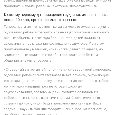
артикуляционная тренировка малыша. Уже сейчас родители могут
пробовать научить ребенка некоторым звукосочетаниям.
К своему первому дню рождения грудничок имеет в запасе
около 10 слов, произносимых осознанно.
Теперь наступает тот момент, когда вы можете ежедневно учить
годовалого ребенка говорить новые звукосочетания и называть
разные объекты. После года большинство детей начинают
выстраивать предложения, состоящие из двух слов. При этом
произношение у малышей, конечно же, далеко от идеала, но
внимательные родители способны построить с ребенком
общение и научить говорить.
«Словарный запас» детей пополняется с невероятной скоростью,
годовалый ребенок пытается назвать все объекты, окружающие
его, сокращая количество звуков в словах до освоенного набора.
Артикуляция малышей пока не готова к сложным
звукосочетаниям, поэтому их речь состоит в основном из
«обрезанных» слов с открытыми слогами. Слово «мяч» дитя
сократит до «мя», «иди» будет произноситься как «ди». Ваша
задача — научить малыша говорить наименования полностью,
не обрезая их до ударного слога.