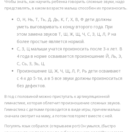
Чтобы знать, как научить ребенка говорить сложные звуки, надо
представлять, в каком возрасте малыш способен их произносить.
О, Н, Нь, Т, Ть, Д, Дь, К, Г, Х, В, Ф дети должны
уметь выговаривать к концу второго года. При
этом замена звуков Т, Ш, Ж, Щ, Ч, С, З, Ц, Л, Р на
более простые является нормой.
С, З, Ц малыши учатся произносить после 3-х лет. В
4 года в норме осваивается произношение Й, Ль, Э,
С, Сь, З, Зь, Ц.
Произношение Ш, Ж, Ч, Щ, Л, Р, Рь дети осваивают
с 4-х до 5-ти, а в 5 все звуки должны произноситься
без дефектов.
В год с половиной можно приступать к артикуляционной
гимнастике, которая облегчит произношение сложных звуков.
Гимнастика с детками проводится в виде игры, причем малыш
сначала смотрит на маму, а потом повторяет вместе с ней.
Погулять язык собрался: (открываем рот) Он умылся, (быстро