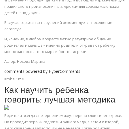
упражнения подойдут деткам и в год, а вот серии упражнений для
правильного произнесения «л», «р», «ц» для совсем маленьких
детей не подходят.
В случае серьезных нарушений рекомендуется посещение
логопеда.
И, конечно, в любом возрасте важно регулярное общение
родителей и малыша – именно родители открывают ребенку
многогранность этого мира и богатство речи.
Автор: Носова Марина
comments powered by HyperComments
KrohaPuz.ru
Как научить ребенка
говорить: лучшая методика
Родители всегда с нетерпением ждут первых слов своего крохи.
Но проходит первый год жизни вашего чада, а затем и второй,
а его словарный запас почти не меняется. Тогда родители