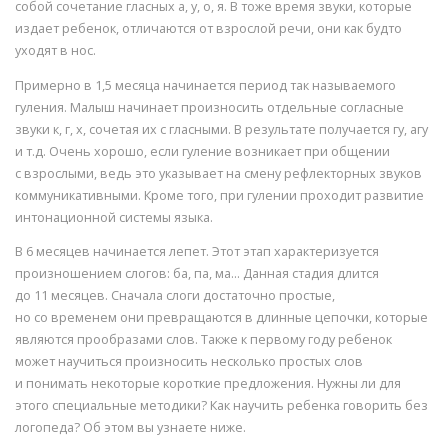
собой сочетание гласных а, у, о, я. В тоже время звуки, которые
издает ребенок, отличаются от взрослой речи, они как будто
уходят в нос.
Примерно в 1,5 месяца начинается период так называемого
гуления. Малыш начинает произносить отдельные согласные
звуки к, г, х, сочетая их с гласными. В результате получается гу, агу
и т.д. Очень хорошо, если гуление возникает при общении
с взрослыми, ведь это указывает на смену рефлекторных звуков
коммуникативными. Кроме того, при гулении проходит развитие
интонационной системы языка.
В 6 месяцев начинается лепет. Этот этап характеризуется
произношением слогов: ба, па, ма… Данная стадия длится
до 11 месяцев. Сначала слоги достаточно простые,
но со временем они превращаются в длинные цепочки, которые
являются прообразами слов. Также к первому году ребенок
может научиться произносить несколько простых слов
и понимать некоторые короткие предложения. Нужны ли для
этого специальные методики? Как научить ребенка говорить без
логопеда? Об этом вы узнаете ниже.