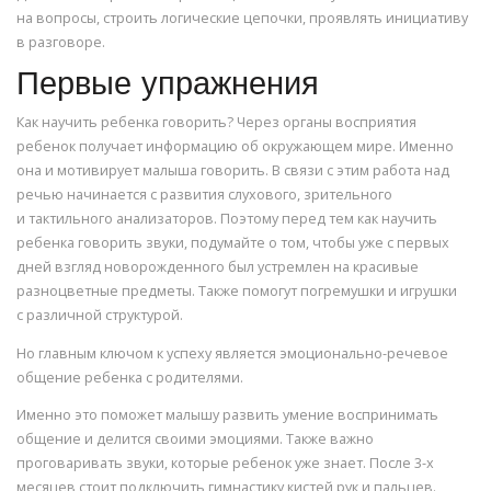
на вопросы, строить логические цепочки, проявлять инициативу
в разговоре.
Первые упражнения
Как научить ребенка говорить? Через органы восприятия
ребенок получает информацию об окружающем мире. Именно
она и мотивирует малыша говорить. В связи с этим работа над
речью начинается с развития слухового, зрительного
и тактильного анализаторов. Поэтому перед тем как научить
ребенка говорить звуки, подумайте о том, чтобы уже с первых
дней взгляд новорожденного был устремлен на красивые
разноцветные предметы. Также помогут погремушки и игрушки
с различной структурой.
Но главным ключом к успеху является эмоционально-речевое
общение ребенка с родителями.
Именно это поможет малышу развить умение воспринимать
общение и делится своими эмоциями. Также важно
проговаривать звуки, которые ребенок уже знает. После 3-х
месяцев стоит подключить гимнастику кистей рук и пальцев.