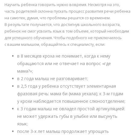
Научить ребенка говорить нужно вовремя. Несмотря на это,
часть родителей склонна пускать процесс развития речи ребенка
на самотек, думая, что проблемы решатся со временем.
В результате получается, что достигнув школьного возраста,
ребенок не смог усвоить язык в том объеме, который необходим
для успешного обучения. Чтобы подобного не приключилось
с вашим малышом, обращайтесь к специалисту, если:
в 8 месяцев кроха не понимает, когда к нему
обращаются или не отвечает на вопрос «где
мама?»;
в 2 года малыш не разговаривает;
в 2,5 года у ребенка отсутствует элементарная
фразовая речь: мама би (мама уехала); к 3-м годам
у крохи наблюдается повышенное слюноотделение;
к 3 годам малыш не овладел простой артикуляцией:
не может удержать губы в улыбке или высунуть
язык;
после 3-х лет малыш продолжает упрощать