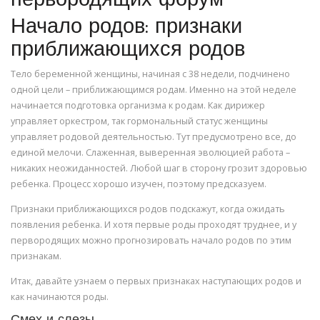
первородящих форум
Начало родов: признаки
приближающихся родов
Тело беременной женщины, начиная с 38 недели, подчинено
одной цели – приближающимся родам. Именно на этой неделе
начинается подготовка организма к родам. Как дирижер
управляет оркестром, так гормональный статус женщины
управляет родовой деятельностью. Тут предусмотрено все, до
единой мелочи. Слаженная, выверенная эволюцией работа –
никаких неожиданностей. Любой шаг в сторону грозит здоровью
ребенка. Процесс хорошо изучен, поэтому предсказуем.
Признаки приближающихся родов подскажут, когда ожидать
появления ребенка. И хотя первые роды проходят труднее, и у
первородящих можно прогнозировать начало родов по этим
признакам.
Итак, давайте узнаем о первых признаках наступающих родов и
как начинаются роды.