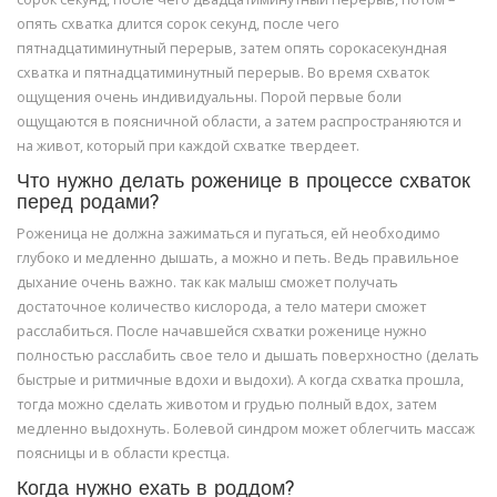
опять схватка длится сорок секунд, после чего
пятнадцатиминутный перерыв, затем опять сорокасекундная
схватка и пятнадцатиминутный перерыв. Во время схваток
ощущения очень индивидуальны. Порой первые боли
ощущаются в поясничной области, а затем распространяются и
на живот, который при каждой схватке твердеет.
Что нужно делать роженице в процессе схваток
перед родами?
Роженица не должна зажиматься и пугаться, ей необходимо
глубоко и медленно дышать, а можно и петь. Ведь правильное
дыхание очень важно. так как малыш сможет получать
достаточное количество кислорода, а тело матери сможет
расслабиться. После начавшейся схватки роженице нужно
полностью расслабить свое тело и дышать поверхностно (делать
быстрые и ритмичные вдохи и выдохи). А когда схватка прошла,
тогда можно сделать животом и грудью полный вдох, затем
медленно выдохнуть. Болевой синдром может облегчить массаж
поясницы и в области крестца.
Когда нужно ехать в роддом?