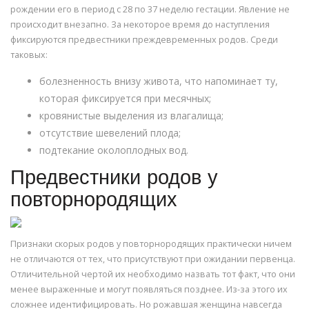
рождении его в период с 28 по 37 неделю гестации. Явление не
происходит внезапно. За некоторое время до наступления
фиксируются предвестники преждевременных родов. Среди
таковых:
болезненность внизу живота, что напоминает ту,
которая фиксируется при месячных;
кровянистые выделения из влагалища;
отсутствие шевелений плода;
подтекание околоплодных вод.
Предвестники родов у
повторнородящих
Признаки скорых родов у повторнородящих практически ничем
не отличаются от тех, что присутствуют при ожидании первенца.
Отличительной чертой их необходимо назвать тот факт, что они
менее выраженные и могут появляться позднее. Из-за этого их
сложнее идентифицировать. Но рожавшая женщина навсегда