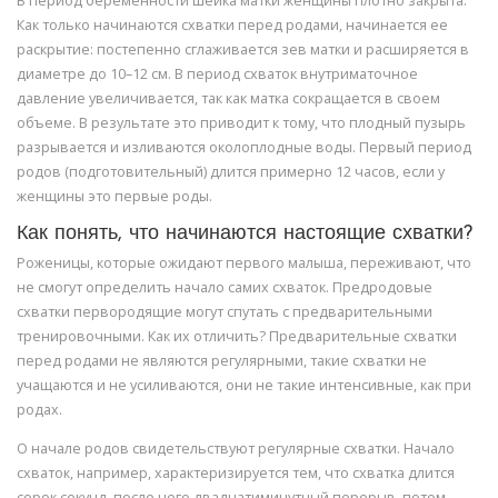
В период беременности шейка матки женщины плотно закрыта.
Как только начинаются схватки перед родами, начинается ее
раскрытие: постепенно сглаживается зев матки и расширяется в
диаметре до 10–12 см. В период схваток внутриматочное
давление увеличивается, так как матка сокращается в своем
объеме. В результате это приводит к тому, что плодный пузырь
разрывается и изливаются околоплодные воды. Первый период
родов (подготовительный) длится примерно 12 часов, если у
женщины это первые роды.
Как понять, что начинаются настоящие схватки?
Роженицы, которые ожидают первого малыша, переживают, что
не смогут определить начало самих схваток. Предродовые
схватки первородящие могут спутать с предварительными
тренировочными. Как их отличить? Предварительные схватки
перед родами не являются регулярными, такие схватки не
учащаются и не усиливаются, они не такие интенсивные, как при
родах.
О начале родов свидетельствуют регулярные схватки. Начало
схваток, например, характеризируется тем, что схватка длится
сорок секунд, после чего двадцатиминутный перерыв, потом –