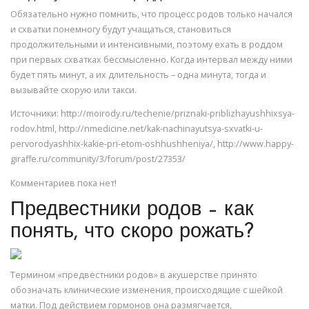
Обязательно нужно помнить, что процесс родов только начался
и схватки понемногу будут учащаться, становиться
продолжительными и интенсивными, поэтому ехать в роддом
при первых схватках бессмысленно. Когда интервал между ними
будет пять минут, а их длительность – одна минута, тогда и
вызывайте скорую или такси.
Источники: http://moirody.ru/techenie/priznaki-priblizhayushhixsya-
rodov.html, http://nmedicine.net/kak-nachinayutsya-sxvatki-u-
pervorodyashhix-kakie-pri-etom-oshhushheniya/, http://www.happy-
giraffe.ru/community/3/forum/post/27353/
Комментариев пока нет!
Предвестники родов – как
понять, что скоро рожать?
Термином «предвестники родов» в акушерстве принято
обозначать клинические изменения, происходящие с шейкой
матки. Под действием гормонов она размягчается,