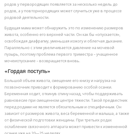
родов у первородящих появляется за несколько недель до
родов, а у повторнородящих может случиться уже в процессе
родовой деятельности.
Будущая мама может обнаружить это по изменению размеров
живота, особенно его верхней части. Он как бы «опускается»,
освобождая диафрагму, уменьшая изжогу и облегчая дыхание.
Параллельно с этим увеличивается давление на мочевой
пузырь, поэтому проблема первого триместра – учащенное
мочеиспускание – возвращается вновь.
«Гордая поступь»
Большой объем живота, смещение его книзу и нагрузка на
позвоночник приводит к формированию особой осанки.
Беременная ходит, откинув спину назад, чтобы поддерживать
равновесие при смещенном центре тяжести. Такой предвестник
перед родами не является обязательным и специфичным. Он
зависит от размеров живота, веса беременной и малыша, а также
от физической подготовки женщины. При третьих родах
ослабление связочного аппарата может привести к измененной
осанке уже на 20—25 неделях.