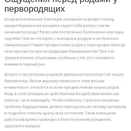
первородящих
Когда волнительные 9 месяцев ожидания подходят к концу,
каждая беременная женщина задает себе вопрос: как же
начинаются роды? Резко или постепенно, болезненно или едва
ощутимо? Как не опоздать с выездом в роддом и не приехать
слишком рано? Какие предвестники родов у первородок никогда
не встречаются при последующих беременностях? Все эти
тревоги вполне объяснимы, особенно у тех, кто становится
мамами в первый раз.
Вопрос о наступлении родовой деятельности волнует не только
беременных. Врачи акушеры-гинекологи тоже весьма
внимательно относятся ко всем предвестникам скорых родов.
Ведь в этой ситуации их действия или бездействие может как
помочь, так и навредить. Чтобы избежать стресса и ненужных
проблем, будущая мама должна прислушаться к своему организму
и подробно описать врачу свое состояние. Такая командная
работа наверняка приведет к благополучному рождению
здорового малыша.