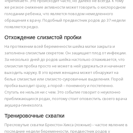
«притихает». Это происходит часто, но далеко не всегда. К тому
же резкое снижение активности может говорить о кислородном
голодании ребенка, что является поводом немедленного
обращения к врачу. Подобный предвестник родов до 37 недели
появляется редко.
Отхождение слизистой пробки
На протяжении всей беременности шейка матки закрыта и
заполнена слизистым секретом. Он защищает плод от инфекции.
За несколько дней до родов шейка настолько сглаживается, что
слизистая пробка просто не может в ней удержаться и начинает
выходить наружу. В это время женщина может обнаружит на
белье слизистые или слизисто-сукровичные выделения. Порой
пробка выходит сразу, а порой – понемногу и постепенно.
Спутать ее нельзя ни с чем. Это событие говорит о неуклонно
приближающихся родах, поэтому стоит оповестить своего врача
акушера-гинеколога.
Тренировочные схватки
Пресловутые схватки Брекстон-Хикса (ложные) – частое явление в
последние недели беременности, предвестник родов у