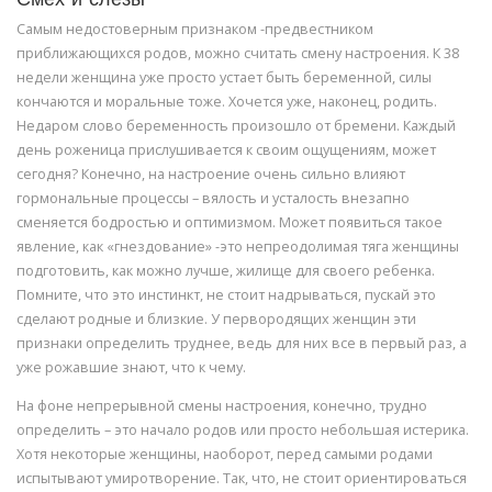
Смех и слезы
Самым недостоверным признаком -предвестником
приближающихся родов, можно считать смену настроения. К 38
недели женщина уже просто устает быть беременной, силы
кончаются и моральные тоже. Хочется уже, наконец, родить.
Недаром слово беременность произошло от бремени. Каждый
день роженица прислушивается к своим ощущениям, может
сегодня? Конечно, на настроение очень сильно влияют
гормональные процессы – вялость и усталость внезапно
сменяется бодростью и оптимизмом. Может появиться такое
явление, как «гнездование» -это непреодолимая тяга женщины
подготовить, как можно лучше, жилище для своего ребенка.
Помните, что это инстинкт, не стоит надрываться, пускай это
сделают родные и близкие. У первородящих женщин эти
признаки определить труднее, ведь для них все в первый раз, а
уже рожавшие знают, что к чему.
На фоне непрерывной смены настроения, конечно, трудно
определить – это начало родов или просто небольшая истерика.
Хотя некоторые женщины, наоборот, перед самыми родами
испытывают умиротворение. Так, что, не стоит ориентироваться