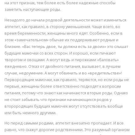
на этот признак, тем более есть более надежные способы
заметить наступающие роды.
Незадолго до начала родовой деятельности может измениться
аппетит, как правило, в сторону уменьшения. Чаще всего, во
время беременности, женщины много едят. Особенно, если в
этом «замечательном» обычае их поддерживают родные и
близкие. «Вас теперь двое, ты должна есть за двоих» это слышат
будущие мамочки со всех сторон. И хорошо, если пичкают
творогом и овощами. А могут ведь и пирожками «баловать»
ежедневно. Отказ от двойного питания, вызывает, в лучшем
случае, недоумение. А могут обвинить и во «вредительстве»!
Первородящие мамочки, как правило, теряются, но если роды не
первые, женщины более ответственно подходят к вопросам
питания, потому что знают как начинаются вторые роды. Однако
не стоит забывать что признаки начинающихся родов у
второродящих будущих мамочек могут отсутствовать вообще
или быть немного другими.
Но перед самыми родами, аппетит внезапно пропадает. И все
равно, что скажут дорогие родственники. Это разумный организм