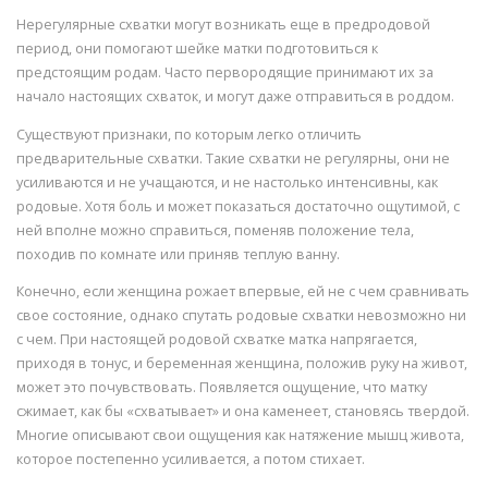
Нерегулярные схватки могут возникать еще в предродовой
период, они помогают шейке матки подготовиться к
предстоящим родам. Часто первородящие принимают их за
начало настоящих схваток, и могут даже отправиться в роддом.
Существуют признаки, по которым легко отличить
предварительные схватки. Такие схватки не регулярны, они не
усиливаются и не учащаются, и не настолько интенсивны, как
родовые. Хотя боль и может показаться достаточно ощутимой, с
ней вполне можно справиться, поменяв положение тела,
походив по комнате или приняв теплую ванну.
Конечно, если женщина рожает впервые, ей не с чем сравнивать
свое состояние, однако спутать родовые схватки невозможно ни
с чем. При настоящей родовой схватке матка напрягается,
приходя в тонус, и беременная женщина, положив руку на живот,
может это почувствовать. Появляется ощущение, что матку
сжимает, как бы «схватывает» и она каменеет, становясь твердой.
Многие описывают свои ощущения как натяжение мышц живота,
которое постепенно усиливается, а потом стихает.