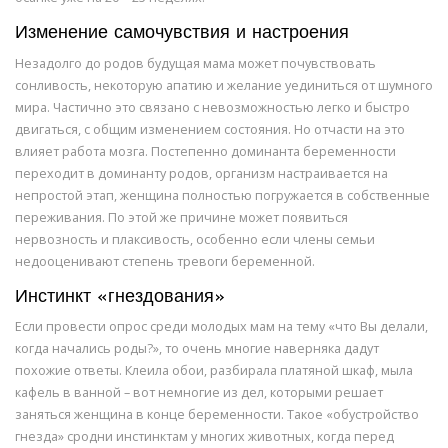
Изменение самочувствия и настроения
Незадолго до родов будущая мама может почувствовать
сонливость, некоторую апатию и желание уединиться от шумного
мира. Частично это связано с невозможностью легко и быстро
двигаться, с общим изменением состояния. Но отчасти на это
влияет работа мозга. Постепенно доминанта беременности
переходит в доминанту родов, организм настраивается на
непростой этап, женщина полностью погружается в собственные
переживания. По этой же причине может появиться
нервозность и плаксивость, особенно если члены семьи
недооценивают степень тревоги беременной.
Инстинкт «гнездования»
Если провести опрос среди молодых мам на тему «что Вы делали,
когда начались роды?», то очень многие наверняка дадут
похожие ответы. Клеила обои, разбирала платяной шкаф, мыла
кафель в ванной – вот немногие из дел, которыми решает
заняться женщина в конце беременности. Такое «обустройство
гнезда» сродни инстинктам у многих животных, когда перед