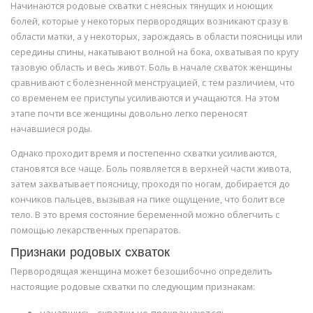
Начинаются родовые схватки с неясных тянущих и ноющих
болей, которые у некоторых первородящих возникают сразу в
области матки, а у некоторых, зарождаясь в области поясницы или
середины спины, накатывают волной на бока, охватывая по кругу
тазовую область и весь живот. Боль в начале схваток женщины
сравнивают с болезненной менструацией, с тем различием, что
со временем ее приступы усиливаются и учащаются. На этом
этапе почти все женщины довольно легко переносят
начавшиеся роды.
Однако проходит время и постепенно схватки усиливаются,
становятся все чаще. Боль появляется в верхней части живота,
затем захватывает поясницу, проходя по ногам, добирается до
кончиков пальцев, вызывая на пике ощущение, что болит все
тело. В это время состояние беременной можно облегчить с
помощью лекарственных препаратов.
Признаки родовых схваток
Первородящая женщина может безошибочно определить
настоящие родовые схватки по следующим признакам: