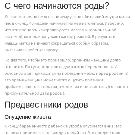
С чего начинаются роды?
До сих пор точно не ясно, почему уютно обитавший внутри матки
плод к концу 40 недели начинает из нее изгоняться. Известно,
что эти процессы контролируются мозгом и гормональной
системой, которые запускают каскад реакций. В результате
мышцы матки начинают сокращаться особым образом,
выталкивая ребенка наружу.
Но для того, чтобы это произошло, организм женщины долго
готовится. По сути, подготовка длится всю беременность. А
основной этап приходится на последний месяц перед родами. В
это время женщина может четко ощутить признаки
приближающегося события, а может их и не заметить (см. расчет
приблизительной даты родов ).
Предвестники родов
Опущение живота
К концу беременности ребенок в утробе опускается вниз, его
головка прижимается ко входу в малый таз. Это предвестник