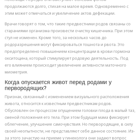
продолжаются долго, стихая на малое время. Одновременно с
этим может отмечаться и увеличение актов дефекации.
Врачи говорят о том, что такие предвестники родов связаны со
стараниями организма произвести очистку кишечника. При этом
стул не изменен. Кроме того, за несколько часов до
родоразрешения могут фиксироваться тошнота и рвота. Это
предопределено повышением концентрации в крови гормона
окситоцина, который стимулирует родовую деятельность. Под
его влиянием происходит увеличение активности маточного
миометрия.
Когда опускается живот перед родами у
первородящих?
Признак, связанный с изменением визуального расположения
живота, относится к известным предвестникам родов.
Обусловлен он процессом опущением головки плода в малый таз,
сменой положения его тела. При этом будущая мама фиксирует
облегчение, улучшение самочувствия. Но первородящие, в силу
своей неопытности, не представляют себе данное состояние. Из-
за этого зачастую на приеме у гинеколога они задают вопрос