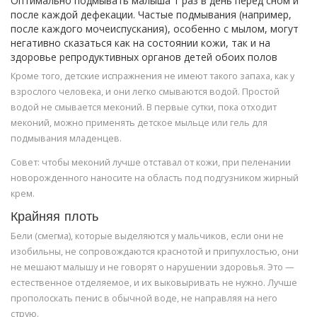
Оптимально подмывать малыша 1 раз в день перед сном и
после каждой дефекации. Частые подмывания (например,
после каждого мочеиспускания), особенно с мылом, могут
негативно сказаться как на состоянии кожи, так и на
здоровье репродуктивных органов детей обоих полов
Кроме того, детские испражнения не имеют такого запаха, как у
взрослого человека, и они легко смываются водой. Простой
водой не смывается меконий. В первые сутки, пока отходит
меконий, можно применять детское мыльце или гель для
подмывания младенцев.
Совет: чтобы меконий лучше отставал от кожи, при пеленании
новорожденного наносите на область под подгузником жирный
крем.
Крайняя плоть
Бели (смегма), которые выделяются у мальчиков, если они не
изобильны, не сопровождаются краснотой и припухлостью, они
не мешают малышу и не говорят о нарушении здоровья. Это —
естественное отделяемое, и их выковыривать не нужно. Лучше
прополоскать пенис в обычной воде, не направляя на него
струю.