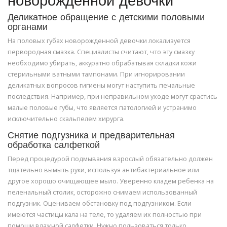
новорожденной девочки
Деликатное обращение с детскими половыми
органами
На половых губах новорожденной девочки локализуется
первородная смазка. Специалисты считают, что эту смазку
необходимо убирать, аккуратно обрабатывая складки кожи
стерильными ватными тампонами. При игнорировании
деликатных вопросов гигиены могут наступить печальные
последствия. Например, при неправильном уходе могут срастись
малые половые губы, что является патологией и устранимо
исключительно скальпелем хирурга.
Снятие подгузника и предварительная
обработка салфеткой
Перед процедурой подмывания взрослый обязательно должен
тщательно вымыть руки, используя антибактериальное или
другое хорошо очищающее мыло. Уверенно кладем ребенка на
пеленальный столик, осторожно снимаем использованный
подгузник. Оцениваем обстановку под подгузником. Если
имеются частицы кала на теле, то удаляем их полностью при
помощи влажной салфетки. Нужно пользоваться только