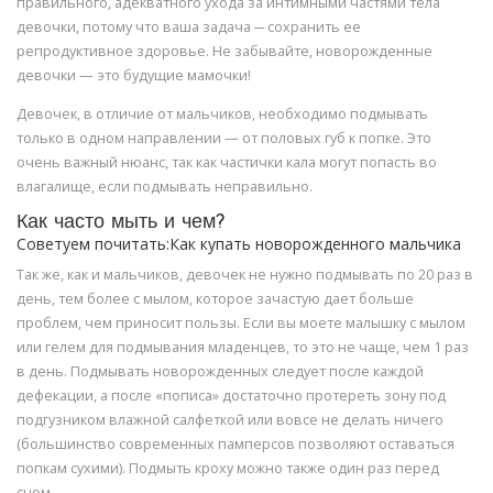
правильного, адекватного ухода за интимными частями тела
девочки, потому что ваша задача ─ сохранить ее
репродуктивное здоровье. Не забывайте, новорожденные
девочки — это будущие мамочки!
Девочек, в отличие от мальчиков, необходимо подмывать
только в одном направлении — от половых губ к попке. Это
очень важный нюанс, так как частички кала могут попасть во
влагалище, если подмывать неправильно.
Как часто мыть и чем?
Советуем почитать:Как купать новорожденного мальчика
Так же, как и мальчиков, девочек не нужно подмывать по 20 раз в
день, тем более с мылом, которое зачастую дает больше
проблем, чем приносит пользы. Если вы моете малышку с мылом
или гелем для подмывания младенцев, то это не чаще, чем 1 раз
в день. Подмывать новорожденных следует после каждой
дефекации, а после «пописа» достаточно протереть зону под
подгузником влажной салфеткой или вовсе не делать ничего
(большинство современных памперсов позволяют оставаться
попкам сухими). Подмыть кроху можно также один раз перед
сном.