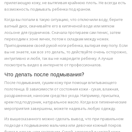
прилегающую кожу, не вытягивая крайнюю плоть. Не всегда есть
возможность подмывать ребенка под краном.
Когда вы попали в такую ситуацию, что отключили воду, берите
ватный диск, смачивайте его в кипяченой воде или мягком
лосьоне для грудничков. Сначала протираем сам пенис, затем
переходим к зоне яичек, потом к складкам между ножек.
Приподнимаем своей рукой ноги ребенка, вытирая ему попу. Если
вы не знаете, как все это делать, то действуйте очень осторожно,
интуитивно и любя, так вы не навредите ребенку. А лучше
посмотреть видео в интернете от профессионалов.
Что делать после подмывания?
После подмывания, сушим кожу при помощи впитывающего
полотенца. В зависимости от состояния кожи - сухая, влажная,
раздраженная, наносим средство ухода. Например, присыпка,
крем под подгузник, натуральное масло. Когда все гигиенические
мероприятия завершены, можете надевать любую одежду.
Из вышесказанного можно сделать вывод, что при правильном
подходе к подмыванию мальчика или девочки кожный покров
будет в идеальном состоянии. Сухой, здоровой и чистой кожи