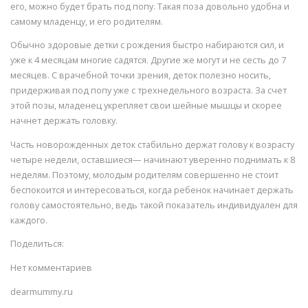
его, можно будет брать под попу. Такая поза довольно удобна и
самому младенцу, и его родителям.
Обычно здоровые детки с рождения быстро набираются сил, и
уже к 4 месяцам многие садятся. Другие же могут и не сесть до 7
месяцев. С врачебной точки зрения, деток полезно носить,
придерживая под попу уже с трехнедельного возраста. За счет
этой позы, младенец укрепляет свои шейные мышцы и скорее
начнет держать головку.
Часть новорожденных деток стабильно держат голову к возрасту
четыре недели, оставшиеся— начинают уверенно поднимать к 8
неделям. Поэтому, молодым родителям совершенно не стоит
беспокоится и интересоваться, когда ребенок начинает держать
голову самостоятельно, ведь такой показатель индивидуален для
каждого.
Поделиться:
Нет комментариев
dearmummy.ru