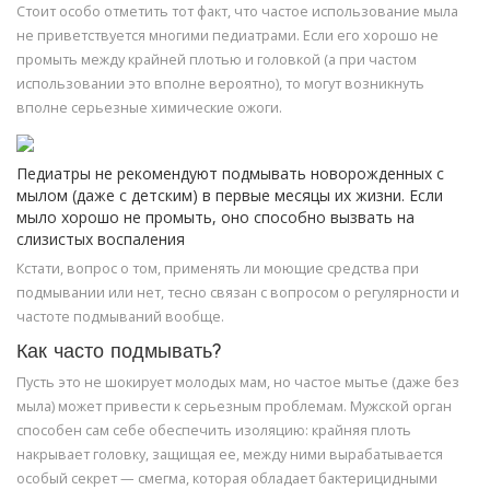
Стоит особо отметить тот факт, что частое использование мыла
не приветствуется многими педиатрами. Если его хорошо не
промыть между крайней плотью и головкой (а при частом
использовании это вполне вероятно), то могут возникнуть
вполне серьезные химические ожоги.
Педиатры не рекомендуют подмывать новорожденных с
мылом (даже с детским) в первые месяцы их жизни. Если
мыло хорошо не промыть, оно способно вызвать на
слизистых воспаления
Кстати, вопрос о том, применять ли моющие средства при
подмывании или нет, тесно связан с вопросом о регулярности и
частоте подмываний вообще.
Как часто подмывать?
Пусть это не шокирует молодых мам, но частое мытье (даже без
мыла) может привести к серьезным проблемам. Мужской орган
способен сам себе обеспечить изоляцию: крайняя плоть
накрывает головку, защищая ее, между ними вырабатывается
особый секрет — смегма, которая обладает бактерицидными