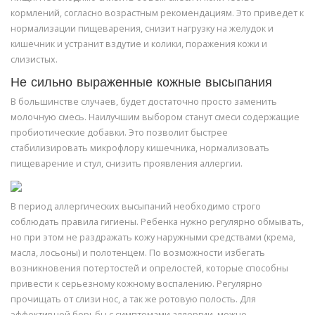
кормлений, согласно возрастным рекомендациям. Это приведет к
нормализации пищеварения, снизит нагрузку на желудок и
кишечник и устранит вздутие и колики, поражения кожи и
слизистых.
Не сильно выраженные кожные высыпания
В большинстве случаев, будет достаточно просто заменить
молочную смесь. Наилучшим выбором станут смеси содержащие
пробиотические добавки. Это позволит быстрее
стабилизировать микрофлору кишечника, нормализовать
пищеварение и стул, снизить проявления аллергии.
В период аллергических высыпаний необходимо строго
соблюдать правила гигиены. Ребенка нужно регулярно обмывать,
но при этом не раздражать кожу наружными средствами (крема,
масла, лосьоны) и полотенцем. По возможности избегать
возникновения потертостей и опрелостей, которые способны
привести к серьезному кожному воспалению. Регулярно
прочищать от слизи нос, а так же ротовую полость. Для
эффективной борьбы с симптомами аллергии, можно