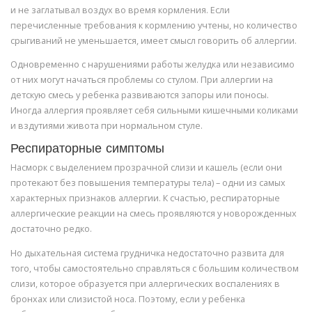
и не заглатывал воздух во время кормления. Если
перечисленные требования к кормлению учтены, но количество
срыгиваний не уменьшается, имеет смысл говорить об аллергии.
Одновременно с нарушениями работы желудка или независимо
от них могут начаться проблемы со стулом. При аллергии на
детскую смесь у ребенка развиваются запоры или поносы.
Иногда аллергия проявляет себя сильными кишечными коликами
и вздутиями живота при нормальном стуле.
Респираторные симптомы
Насморк с выделением прозрачной слизи и кашель (если они
протекают без повышения температуры тела) – одни из самых
характерных признаков аллергии. К счастью, респираторные
аллергические реакции на смесь проявляются у новорожденных
достаточно редко.
Но дыхательная система грудничка недостаточно развита для
того, чтобы самостоятельно справляться с большим количеством
слизи, которое образуется при аллергических воспалениях в
бронхах или слизистой носа. Поэтому, если у ребенка