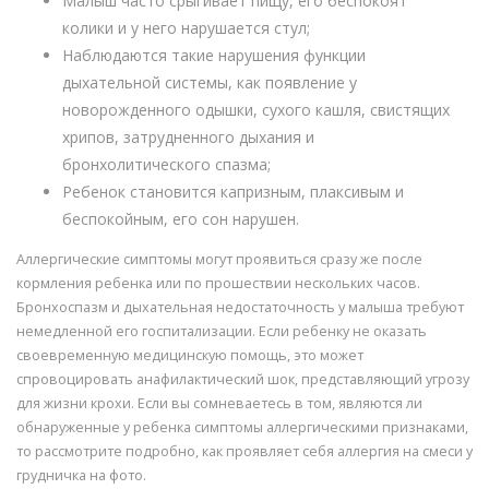
Малыш часто срыгивает пищу, его беспокоят
колики и у него нарушается стул;
Наблюдаются такие нарушения функции
дыхательной системы, как появление у
новорожденного одышки, сухого кашля, свистящих
хрипов, затрудненного дыхания и
бронхолитического спазма;
Ребенок становится капризным, плаксивым и
беспокойным, его сон нарушен.
Аллергические симптомы могут проявиться сразу же после
кормления ребенка или по прошествии нескольких часов.
Бронхоспазм и дыхательная недостаточность у малыша требуют
немедленной его госпитализации. Если ребенку не оказать
своевременную медицинскую помощь, это может
спровоцировать анафилактический шок, представляющий угрозу
для жизни крохи. Если вы сомневаетесь в том, являются ли
обнаруженные у ребенка симптомы аллергическими признаками,
то рассмотрите подробно, как проявляет себя аллергия на смеси у
грудничка на фото.