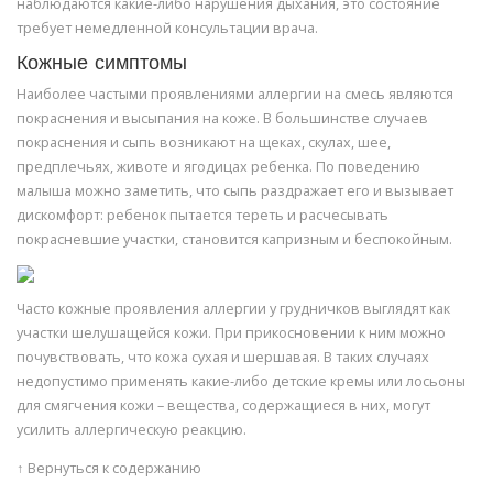
наблюдаются какие-либо нарушения дыхания, это состояние
требует немедленной консультации врача.
Кожные симптомы
Наиболее частыми проявлениями аллергии на смесь являются
покраснения и высыпания на коже. В большинстве случаев
покраснения и сыпь возникают на щеках, скулах, шее,
предплечьях, животе и ягодицах ребенка. По поведению
малыша можно заметить, что сыпь раздражает его и вызывает
дискомфорт: ребенок пытается тереть и расчесывать
покрасневшие участки, становится капризным и беспокойным.
Часто кожные проявления аллергии у грудничков выглядят как
участки шелушащейся кожи. При прикосновении к ним можно
почувствовать, что кожа сухая и шершавая. В таких случаях
недопустимо применять какие-либо детские кремы или лосьоны
для смягчения кожи – вещества, содержащиеся в них, могут
усилить аллергическую реакцию.
↑ Вернуться к содержанию