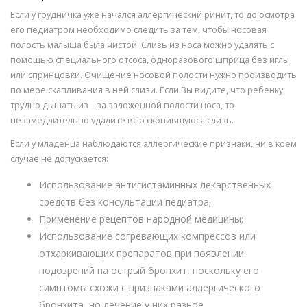
Если у грудничка уже начался аллергический ринит, то до осмотра
его педиатром необходимо следить за тем, чтобы носовая
полость малыша была чистой. Слизь из носа можно удалять с
помощью специального отсоса, одноразового шприца без иглы
или спринцовки. Очищение носовой полости нужно производить
по мере скапливания в ней слизи. Если Вы видите, что ребенку
трудно дышать из – за заложенной полости носа, то
незамедлительно удалите всю скопившуюся слизь.
Если у младенца наблюдаются аллергические признаки, ни в коем
случае не допускается:
Использование антигистаминных лекарственных
средств без консультации педиатра;
Применение рецептов народной медицины;
Использование согревающих компрессов или
отхаркивающих препаратов при появлении
подозрений на острый бронхит, поскольку его
симптомы схожи с признаками аллергического
бронхита, но лечение у них разное.