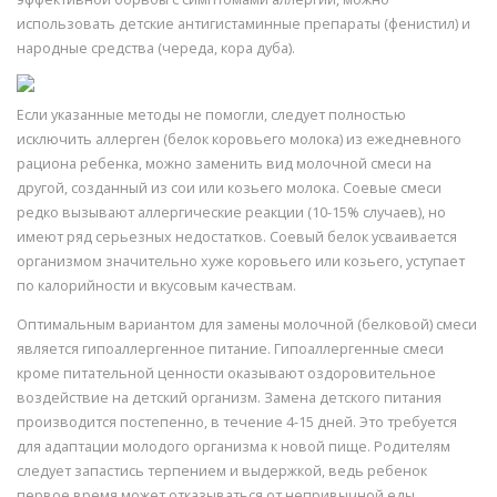
использовать детские антигистаминные препараты (фенистил) и
народные средства (череда, кора дуба).
Если указанные методы не помогли, следует полностью
исключить аллерген (белок коровьего молока) из ежедневного
рациона ребенка, можно заменить вид молочной смеси на
другой, созданный из сои или козьего молока. Соевые смеси
редко вызывают аллергические реакции (10-15% случаев), но
имеют ряд серьезных недостатков. Соевый белок усваивается
организмом значительно хуже коровьего или козьего, уступает
по калорийности и вкусовым качествам.
Оптимальным вариантом для замены молочной (белковой) смеси
является гипоаллергенное питание. Гипоаллергенные смеси
кроме питательной ценности оказывают оздоровительное
воздействие на детский организм. Замена детского питания
производится постепенно, в течение 4-15 дней. Это требуется
для адаптации молодого организма к новой пище. Родителям
следует запастись терпением и выдержкой, ведь ребенок
первое время может отказываться от непривычной еды.