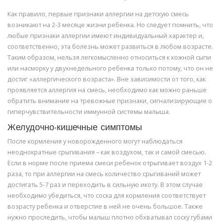
Как правило, первые признаки аллергии на детскую смесь
возникают на 2-3 месяце жизни ребенка. Но следует помнить, что
любые признаки аллергии имеют индивидуальный характер и,
соответственно, эта болезнь может развиться в любом возрасте.
Таким образом, нельзя легкомысленно относиться к кожной сыпи
или насморку у двухнедельного ребенка только потому, что он не
достиг «аллергического возраста». Вне зависимости от того, как
проявляется аллергия на смесь, необходимо как можно раньше
обратить внимание на тревожные признаки, сигнализирующие о
гиперчувствительности иммунной системы малыша.
Желудочно-кишечные симптомы
После кормления у новорожденного могут наблюдаться
неоднократные срыгивания – как воздухом, так и самой смесью.
Если в норме после приема смеси ребенок отрыгивает воздух 1-2
раза, то при аллергии на смесь количество срыгиваний может
достигать 5-7 раз и переходить в сильную икоту. В этом случае
необходимо убедиться, что соска для кормления соответствует
возрасту ребенка и отверстие в ней не очень большое. Также
нужно проследить, чтобы малыш плотно обхватывал соску губами