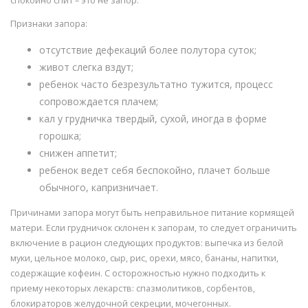
спокойно спит – это не запор.
Признаки запора:
отсутствие дефекаций более полутора суток;
живот слегка вздут;
ребенок часто безрезультатно тужится, процесс
сопровождается плачем;
кал у грудничка твердый, сухой, иногда в форме
горошка;
снижен аппетит;
ребенок ведет себя беспокойно, плачет больше
обычного, капризничает.
Причинами запора могут быть неправильное питание кормящей
матери. Если грудничок склонен к запорам, то следует ограничить
включение в рацион следующих продуктов: выпечка из белой
муки, цельное молоко, сыр, рис, орехи, мясо, бананы, напитки,
содержащие кофеин. С осторожностью нужно подходить к
приему некоторых лекарств: спазмолитиков, сорбентов,
блокираторов желудочной секреции, мочегонных.