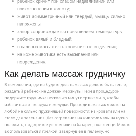
ребенок кричит при слабом надавливании или
прикосновении к животу;
живот асимметричный или твердый, мышцы сильно
напряжены;
запор сопровождается повышением температуры;
ребенок вялый и бледный;
в каловых массах есть кровянистые выделения;
на коже животика есть высыпания или
повреждения.
Как делать массаж грудничку
В помещении, где вы будете делать массаж должно быть тепло,
раздетый ребенок не должен мерзнуть. Перед процедурой
подержите грудничка несколько минут вертикально, чтобы
избавиться от воздуха в желудке. Проводить массаж можно на
любой не сильно пружинящей поверхности: на кровати или на
столе для пеленания. Для согревания на животик малыша нужно
положить, подогретое утюгом или на батарее, полотенце. Можно
воспользоваться и грелкой, завернув ее в пеленку, но