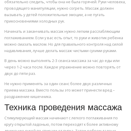
обязательно следить, чтобы она не была горячей. Руки человека,
проводящего манипуляции, нужно согреть. Массаж должен
вызывать у детей положительные эмоции, а не пугать
прикосновениями холодных рук.
Начинать и заканчивать массаж нужно легким расслабляющим
поглаживанием. Если у вас есть опыт, то руки и животик ребенка
можно смазать маслом. Но для правильного контроля над силой
надавливания, лучше делать массаж чистыми сухими руками.
В день можно выполнять 2-3 сеанса массажа за час до еды или
через 1-2 часа после. Каждое упражнение можно повторять от
двух до пяти раз.
Не нужно применять за один сеанс более двух различных
приема массажа. Вместо пользы это может принести вред –
раздражение кишечника.
Техника проведения массажа
Стимулирующий массаж начинают с легкого поглаживания по
кругу открытой ладонью, потом переходят к более активному
движению рукой по спирали от пупка. Затем ребром ладони