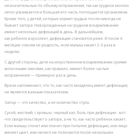
незначительные по объему испражнения, так как грудное молоко
легко усваивается и большая его часть поглощается организмом.
Кроме того, у детей, которых кормят грудью почти никогда не
бывает запора. Новорожденные на грудном вскармливании
имеют несколько дефекаций в день. В дальнейшем,
как ребенок взрослеет, дефекации становятся реже. И после 6
месяцев совсем не редкость, если малыш какает 2–3 раза в
неделю.
С другой стороны, дети на искусственном вскармливании сухими
молочными смесями, как правило, имеют более частые
испражнения — примерно раз в день.
Врачи напоминают, что то, как часто младенец имеет дефекации,
не является важным показателем.
Запор — это качество, а не количество стула.
Сухой, жесткий, с кровью, черный кал, боль при дефекации - вот
что свидетельствует о запоре, а не то, как часто ребенок какает.
Если малыш стонет или плачет при попытке дефекации, или лицо
меняет цвет, или ничего не получается после нескольких