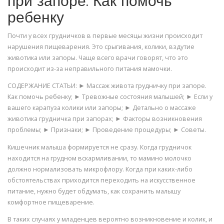
при запоре. Как помочь
ребенку
Почти у всех грудничков в первые месяцы жизни происходит
нарушения пищеварения. Это срыгивания, колики, вздутие
животика или запоры. Чаще всего врачи говорят, что это
происходит из-за неправильного питания мамочки.
СОДЕРЖАНИЕ СТАТЬИ: ► Массаж живота грудничку при запоре.
Как помочь ребенку; ► Тревожные состояния малышей; ► Если у
вашего карапуза колики или запоры; ► Детально о массаже
животика грудничка при запорах; ► Факторы возникновения
проблемы; ► Признаки; ► Проведение процедуры; ► Советы.
Кишечник малыша формируется не сразу. Когда грудничок
находится на грудном вскармливании, то мамино молочко
должно нормализовать микрофлору. Когда при каких-либо
обстоятельствах приходится переходить на искусственное
питание, нужно будет обдумать, как сохранить малышу
комфортное пищеварение.
В таких случаях у младенцев вероятно возникновение и колик, и