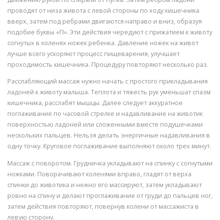
проводят от низа живота с левой стороны по ходу кишечника
вверх, затем под ребрами двигаются направо и вниз, образуя
подобие буквы «П». Эти действия чередуют с прижатием к животу
согнутых в коленях ножек ребенка. Давление ножек на живот
лучше всего ускоряют процесс пищеварения, улучшает
проходимость кишечника. Процедуру повторяют несколько раз.
Расслабляющий массаж нужно начать с простого прикладывания
ладоней к животу малыша. Теплота и тяжесть рук уменьшат спазм
кишечника, расслабят мышцы. Далее следует аккуратное
поглаживание по часовой стрелке и надавливание на животик
поверхностью ладоней или сложенными вместе подушечками
нескольких пальцев. Нельзя делать энергичные надавливания в
одну точку. Круговое поглаживание выполняют около трех минут.
Массаж с поворотом. Грудничка укладывают на спинку с согнутыми
ножками. Поворачивают коленями вправо, гладят от верха
спинки до животика и нежно его массируют, затем укладывают
ровно на спину и делают проглаживание от груди до пальцев ног,
затем действия повторяют, повернув колени от массажиста в
левую сторону.