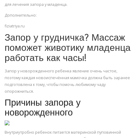
для лечения запора у младенца.
Дополнительно:
fiziatriya.ru
Запор у грудничка? Массаж
поможет животику младенца
работать как часы!
Запор у новорожденного ребенка явление очень частое,
поэтому каждая новоиспечённая мамочка должна быть заранее
подготовлена к тому, чтобы помочь любимому чаду
опорожниться.
Причины запора у
новорожденного
Внутриутробно ребенок питается материнской пуповинной