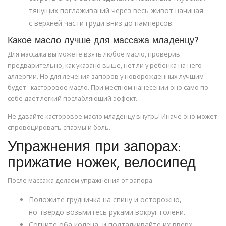
тянущих поглаживаний через весь живот начиная
с верхней части груди вниз до памперсов.
Какое масло лучше для массажа младенцу?
Для массажа вы можете взять любое масло, проверив
предварительно, как указано выше, нет ли у ребенка на него
аллергии. Но для лечения запоров у новорожденных лучшим
будет - касторовое масло. При местном нанесении оно само по
себе дает легкий послабляющий эффект.
Не давайте касторовое масло младенцу внутрь! Иначе оно может
спровоцировать спазмы и боль.
Упражнения при запорах:
прижатие ножек, велосипед
После массажа делаем упражнения от запора.
Положите грудничка на спину и осторожно,
но твердо возьмитесь руками вокруг голени.
Согните оба колена, и подталкивайте их вверх,