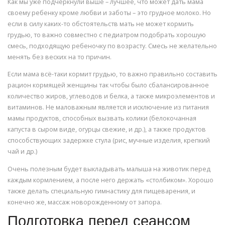
Как мы уже подчеркнули выше – лучшее, что может дать мама
своему ребенку кроме любви и заботы – это грудное молоко. Но
если в силу каких-то обстоятельств мать не может кормить
грудью, то важно совместно с педиатром подобрать хорошую
смесь, подходящую ребеночку по возрасту. Смесь не желательно
менять без веских на то причин.
Если мама всё-таки кормит грудью, то важно правильно составить
рацион кормящей женщины так чтобы было сбалансированное
количество жиров, углеводов и белка, а также микроэлементов и
витаминов. Не маловажным является и исключение из питания
мамы продуктов, способных вызвать колики (белокочанная
капуста в сыром виде, огурцы свежие, и др.), а также продуктов
способствующих задержке стула (рис, мучные изделия, крепкий
чай и др.)
Очень полезным будет выкладывать малыша на животик перед
каждым кормлением, а после него держать «столбиком». Хорошо
также делать специальную гимнастику для пищеварения, и
конечно же, массаж новорожденному от запора.
Подготовка перед сеансом