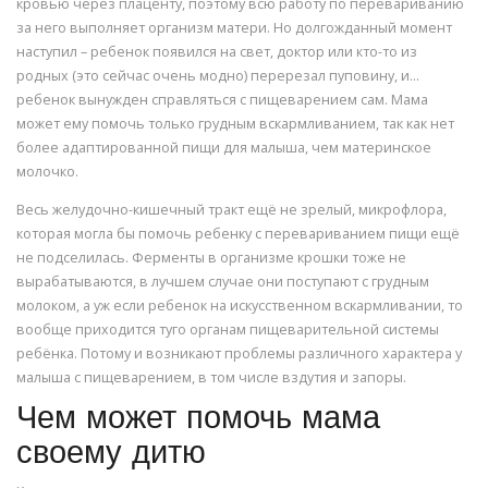
кровью через плаценту, поэтому всю работу по перевариванию
за него выполняет организм матери. Но долгожданный момент
наступил – ребенок появился на свет, доктор или кто-то из
родных (это сейчас очень модно) перерезал пуповину, и…
ребенок вынужден справляться с пищеварением сам. Мама
может ему помочь только грудным вскармливанием, так как нет
более адаптированной пищи для малыша, чем материнское
молочко.
Весь желудочно-кишечный тракт ещё не зрелый, микрофлора,
которая могла бы помочь ребенку с перевариванием пищи ещё
не подселилась. Ферменты в организме крошки тоже не
вырабатываются, в лучшем случае они поступают с грудным
молоком, а уж если ребенок на искусственном вскармливании, то
вообще приходится туго органам пищеварительной системы
ребёнка. Потому и возникают проблемы различного характера у
малыша с пищеварением, в том числе вздутия и запоры.
Чем может помочь мама
своему дитю