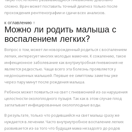
сложно. Врач может поставить точный диагноз только после
прохождения рентгенографии и сдачи всех анализов.
к оглавлению ↑
Можно ли родить малыша с
воспалением легких?
Вопрос о том, может ли новорожденный родиться с воспалением
легких, интересует многих молодых мамочек. К сожалению, такое
инфекционное заболевание как внутриутробная пневмония не
является редкостью. Чаще всего эта болезнь проявляется у
недоношенных малышей. Первые ее симптомы заметны уже
через пару минут после рождения малыша.
Ребенок может появиться на свет с пневмонией из-за нарушения
целостности околоплодного пузыря. Так как в этом случае плод
заглатывает инфицированные околоплодные воды.
В результате, только что родившийся на свет малыш сразу же
нуждается в лечении. Часто внутриутробное воспаление легких
развивается из-за того что будущая мама незадолго до родов