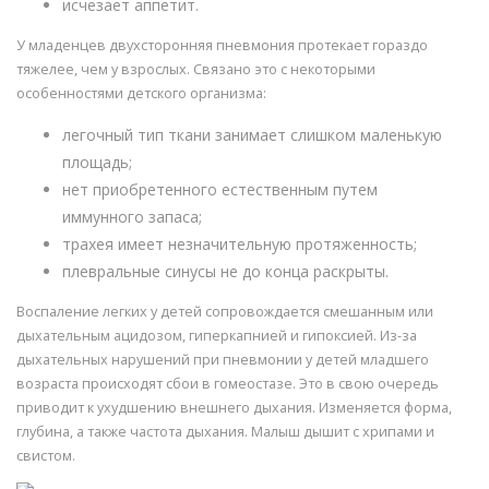
исчезает аппетит.
У младенцев двухсторонняя пневмония протекает гораздо
тяжелее, чем у взрослых. Связано это с некоторыми
особенностями детского организма:
легочный тип ткани занимает слишком маленькую
площадь;
нет приобретенного естественным путем
иммунного запаса;
трахея имеет незначительную протяженность;
плевральные синусы не до конца раскрыты.
Воспаление легких у детей сопровождается смешанным или
дыхательным ацидозом, гиперкапнией и гипоксией. Из-за
дыхательных нарушений при пневмонии у детей младшего
возраста происходят сбои в гомеостазе. Это в свою очередь
приводит к ухудшению внешнего дыхания. Изменяется форма,
глубина, а также частота дыхания. Малыш дышит с хрипами и
свистом.