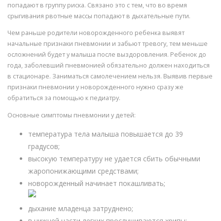
попадают в группу риска. Связано это с тем, что во время
срыгивания рвотные массы попадают в дыхательные пути.
Чем раньше родители новорожденного ребенка выявят
начальные признаки пневмонии и забьют тревогу, тем меньше
осложнений будет у малыша после выздоровления. Ребенок до
года, заболевший пневмонией обязательно должен находиться
в стационаре. Заниматься самолечением нельзя. Выявив первые
признаки пневмонии у новорожденного нужно сразу же
обратиться за помощью к педиатру.
Основные симптомы пневмонии у детей:
температура тела малыша повышается до 39
градусов;
высокую температуру не удается сбить обычными
жаропонижающими средствами;
новорожденный начинает покашливать;
дыхание младенца затруднено;
в нижней части легких прослушиваются хрипы;