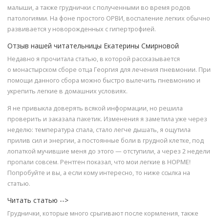
малыши, а также груднички с полученными во время родов
патологиями. На фоне простого ОРВИ, воспаление легких обычно
развивается у новорожденных с гипертрофией.
Отзыв нашей читательницы Екатерины Смирновой
Недавно я прочитала статью, в которой рассказывается
о монастырском сборе отца Георгия для лечения пневмонии. При
помощи данного сбора можно быстро вылечить пневмонию и
укрепить легкие в домашних условиях.
Я не привыкла доверять всякой информации, но решила
проверить и заказала пакетик. Изменения я заметила уже через
неделю: температура спала, стало легче дышать, я ощутила
прилив сил и энергии, а постоянные боли в грудной клетке, под
лопаткой мучившие меня до этого — отступили, а через 2 недели
пропали совсем. Рентген показал, что мои легкие в НОРМЕ!
Попробуйте и вы, а если кому интересно, то ниже ссылка на
статью.
Читать статью -->
Груднички, которые много срыгивают после кормления, также