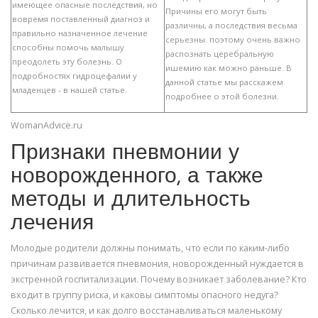
имеющее опасные последствия, но
Причины его могут быть
вовремя поставленный диагноз и
различны, а последствия весьма
правильно назначенное лечение
серьезны. поэтому очень важно
способны помочь малышу
распознать церебральную
преодолеть эту болезнь. О
ишемию как можно раньше. В
подробностях гидроцефалии у
данной статье мы расскажем
младенцев - в нашей статье.
подробнее о этой болезни.
WomanAdvice.ru
Признаки пневмонии у
новорожденного, а также
методы и длительность
лечения
Молодые родители должны понимать, что если по каким-либо
причинам развивается пневмония, новорожденный нуждается в
экстренной госпитализации. Почему возникает заболевание? Кто
входит в группу риска, и каковы симптомы опасного недуга?
Сколько лечится, и как долго восстанавливаться маленькому