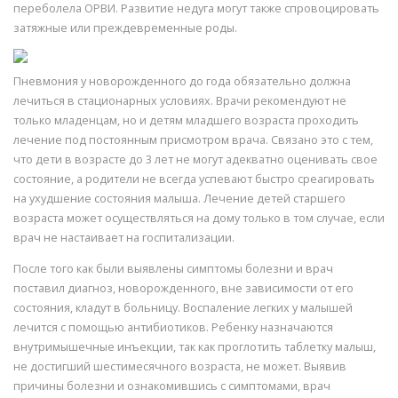
переболела ОРВИ. Развитие недуга могут также спровоцировать
затяжные или преждевременные роды.
Пневмония у новорожденного до года обязательно должна
лечиться в стационарных условиях. Врачи рекомендуют не
только младенцам, но и детям младшего возраста проходить
лечение под постоянным присмотром врача. Связано это с тем,
что дети в возрасте до 3 лет не могут адекватно оценивать свое
состояние, а родители не всегда успевают быстро среагировать
на ухудшение состояния малыша. Лечение детей старшего
возраста может осуществляться на дому только в том случае, если
врач не настаивает на госпитализации.
После того как были выявлены симптомы болезни и врач
поставил диагноз, новорожденного, вне зависимости от его
состояния, кладут в больницу. Воспаление легких у малышей
лечится с помощью антибиотиков. Ребенку назначаются
внутримышечные инъекции, так как проглотить таблетку малыш,
не достигший шестимесячного возраста, не может. Выявив
причины болезни и ознакомившись с симптомами, врач