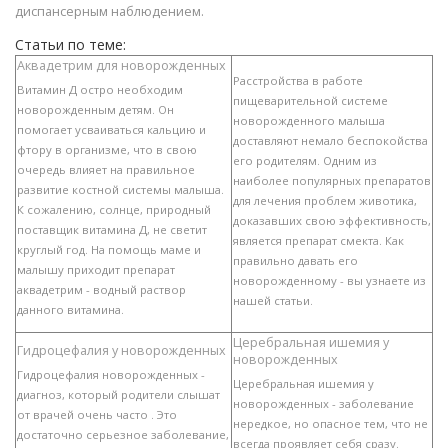
диспансерным наблюдением.
Статьи по теме:
Аквадетрим для новорожденных
Расстройства в работе
Витамин Д остро необходим
пищеварительной системе
новорожденным детям. Он
новорожденного малыша
помогает усваиваться кальцию и
доставляют немало беспокойства
фтору в организме, что в свою
его родителям. Одним из
очередь влияет на правильное
наиболее популярных препаратов
развитие костной системы малыша.
для лечения проблем животика,
К сожалению, солнце, природный
доказавших свою эффективность,
поставщик витамина Д, не светит
является препарат смекта. Как
круглый год. На помощь маме и
правильно давать его
малышу приходит препарат
новорожденному - вы узнаете из
аквадетрим - водный раствор
нашей статьи.
данного витамина.
Церебральная ишемия у
Гидроцефалия у новорожденных
новорожденных
Гидроцефалия новорожденных -
Церебральная ишемия у
диагноз, который родители слышат
новорожденных - заболевание
от врачей очень часто . Это
нередкое, но опасное тем, что не
достаточно серьезное заболевание,
всегда проявляет себя сразу.