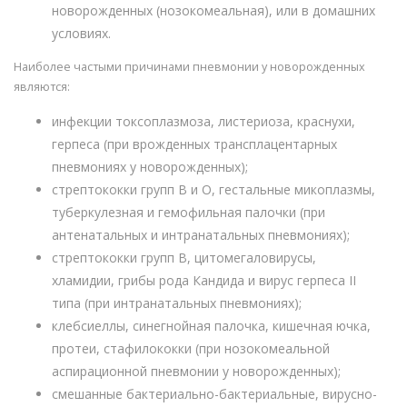
новорожденных (нозокомеальная), или в домашних
условиях.
Наиболее частыми причинами пневмонии у новорожденных
являются:
инфекции токсоплазмоза, листериоза, краснухи,
герпеса (при врожденных трансплацентарных
пневмониях у новорожденных);
стрептококки групп В и О, гестальные микоплазмы,
туберкулезная и гемофильная палочки (при
антенатальных и интранатальных пневмониях);
стрептококки групп В, цитомегаловирусы,
хламидии, грибы рода Кандида и вирус герпеса II
типа (при интранатальных пневмониях);
клебсиеллы, синегнойная палочка, кишечная ючка,
протеи, стафилококки (при нозокомеальной
аспирационной пневмонии у новорожденных);
смешанные бактериально-бактериальные, вирусно-