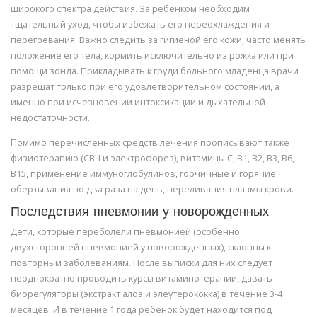
широкого спектра действия. За ребенком необходим
тщательный уход, чтобы избежать его переохлаждения и
перегревания. Важно следить за гигиеной его кожи, часто менять
положение его тела, кормить исключительно из рожка или при
помощи зонда. Прикладывать к груди больного младенца врачи
разрешат только при его удовлетворительном состоянии, а
именно при исчезновении интоксикации и дыхательной
недостаточности.
Помимо перечисленных средств лечения прописывают также
физиотерапию (СВЧ и электрофорез), витамины С, B1, В2, В3, В6,
В15, применение иммуноглобулинов, горчичные и горячие
обертывания по два раза на день, переливания плазмы крови.
Последствия пневмонии у новорожденных
Дети, которые переболели пневмонией (особенно
двухсторонней пневмонией у новорожденных), склонны к
повторным заболеваниям. После выписки для них следует
неоднократно проводить курсы витаминотерапии, давать
биорегуляторы (экстракт алоэ и элеутерококка) в течение 3-4
месяцев. И в течение 1 года ребенок будет находится под