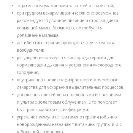
тщательном ухаживании за кожей и слизистой;
при грудном вскармливании (если оно возможно)
рекомендуется дробное питание и строгая диета
кормящей мамы. Возможно, потребуется
допаивание малыша;
антибиотикотерапия проводится с учетом типа
возбудителя;
регулярно используется кислородотерапия для
нормализации дыхания и устранения кислородного
голодания;
внутривенно вводится физраствор и мочегонные
лекарства для ускорения выделительных процессов;
доношенных детей лечат щелочными ингаляциями
и ультрафиолетовым облучением. Это помогает
быстрее справиться с инфекциями;
укрепляет иммунитет витаминотерапия (обычно
новорожденным назначают витамины группы В и С
в большой дозировке).