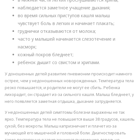
наблюдается заметное учащение дыхания;
во время сильных приступов кашля малыш
чувствует боль в легких и начинает плакать;
груднички отказываются от молока;
часто у малышей начинается слезотечение и
насморк;
кожный покров бледнеет;
ребенок дышит со свистом и хрипами.
У доношенных детей развитие пневмонии происходит намного
острее, чем у недоношенных новорожденных. Температура тела
резко повышается, и родители не могут ее сбить. Ребенка
лихорадит, он страдает из-за сильного кашля. Малыш бледнеет, у
него появляется заметная отдышка, дыхание затрудняется.
У недоношенных детей симптомы болезни выражены не так
ярко. Температура тела не повышается выше 38 градусов, кашель
сухой, без мокроты. Малыш капризничает и плачет из-за
мучающей его мышечной и головной боли. Диагностировать
такую постепенно развивающуюся пневмонию довольно