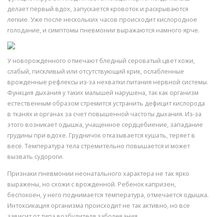
делает первый вдох, запускается кровоток и раскрываются
легкие. Уже после нескольких часов происходит кислородное
голодание, и симптомы пневмонии выражаются намного ярче.
У новорожденного отмечают бледный сероватый цвет кожи,
слабый, пискливый или отсутствующий крик, ослабленные
врожденные рефлексы из-за нехватки питания нервной системы.
Функция дыхания у таких малышей нарушена, так как организм
естественным образом стремится устранить дефицит кислорода
в тканях и органах за счет повышенной частоты дыхания. Из-за
этого возникает одышка, учащенное сердцебиение, западание
грудины при вдохе. Грудничок отказывается кушать, теряет в
весе. Температура тела стремительно повышается и может
вызвать судороги.
Признаки пневмонии неонатального характера не так ярко
выражены, но схожи с врожденной. Ребенок капризен,
беспокоен, у него поднимается температура, отмечается одышка.
Интоксикация организма происходит не так активно, но все
зависит от типа возбудителя заболевания.