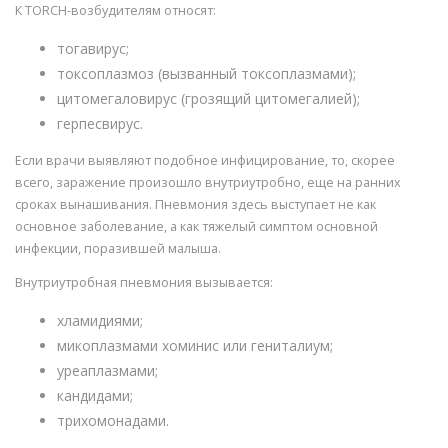
К ТОRCH-возбудителям относят:
тогавирус;
токсоплазмоз (вызванный токсоплазмами);
цитомегаловирус (грозящий цитомегалией);
герпесвирус.
Если врачи выявляют подобное инфицирование, то, скорее
всего, заражение произошло внутриутробно, еще на ранних
сроках вынашивания. Пневмония здесь выступает не как
основное заболевание, а как тяжелый симптом основной
инфекции, поразившей малыша.
Внутриутробная пневмония вызывается:
хламидиями;
микоплазмами хоминис или гениталиум;
уреаплазмами;
кандидами;
трихомонадами.