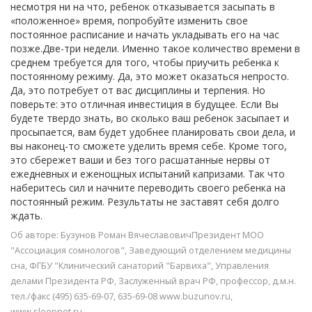
несмотря ни на что, ребенок отказывается засыпать в
«положенное» время, попробуйте изменить свое
постоянное расписание и начать укладывать его на час
позже.Две-три недели. Именно такое количество времени в
среднем требуется для того, чтобы приучить ребенка к
постоянному режиму. Да, это может оказаться непросто.
Да, это потребует от вас дисциплины и терпения. Но
поверьте: это отличная инвестиция в будущее. Если Вы
будете твердо знать, во сколько ваш ребенок засыпает и
просыпается, вам будет удобнее планировать свои дела, и
вы наконец-то сможете уделить время себе. Кроме того,
это сбережет ваши и без того расшатанные нервы от
ежедневных и еженощных испытаний капризами. Так что
наберитесь сил и начните переводить своего ребенка на
постоянный режим. Результаты не заставят себя долго
ждать.
Об авторе: Бузунов Роман ВячеславовичПрезидент МОО
"Ассоциация сомнологов", Заведующий отделением медицины
сна, ФГБУ "Клинический санаторий "Барвиха", Управления
делами Президента РФ, Заслуженный врач РФ, профессор, д.м.н.
тел./факс (495) 635-69-07, 635-69-08 www.buzunov.ru,
www.sleepnet.ru