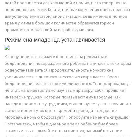
детей просыпается для кормлений и ночью, и это совершенно
нормальное явление. Кстати, ночные кормления очень полезны
для установления стабильной лактации, ведь именно в ночное
время у мамы в большом количестве образуется гормон
пролактин, отвечающий за выработку молока.
Режим сна младенца устанавливается
К концу первого - началу второго месяца режим сна и
бодрствования новорожденного ребенка начинает в некотором
роде устанавливаться. Продолжительность ночного сна
увеличивается, а дневного - несколько сокращается. Время
бодрствования малыша тоже увеличивается. Теперь кроха, когда
не спит, начинает активно изучать мир вокруг себя, проявляет
интерес к игрушкам, которые показывают ему взрослые. Как
наладить режим сна у грудничка, если он путает день с ночью и в
светлое время суток много времени проводит в «царстве
Морфея», а ночью бодрствует? Попробуйте изменить ситуацию.
Постарайтесь, чтобы в дневное время ребенок был более
активным - выкладывайте его на животик, занимайтесь с ним