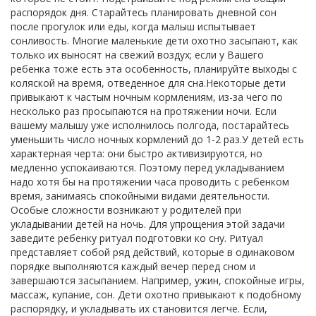
распорядок дня. Старайтесь планировать дневной сон
после прогулок или еды, когда малыш испытывает
сонливость. Многие маленькие дети охотно засыпают, как
только их выносят на свежий воздух; если у Вашего
ребенка тоже есть эта особенность, планируйте выходы с
коляской на время, отведенное для сна.Некоторые дети
привыкают к частым ночным кормлениям, из-за чего по
несколько раз просыпаются на протяжении ночи. Если
вашему малышу уже исполнилось полгода, постарайтесь
уменьшить число ночных кормлений до 1-2 раз.У детей есть
характерная черта: они быстро активизируются, но
медленно успокаиваются. Поэтому перед укладыванием
надо хотя бы на протяжении часа проводить с ребенком
время, занимаясь спокойными видами деятельности.
Особые сложности возникают у родителей при
укладывании детей на ночь. Для упрощения этой задачи
заведите ребенку ритуал подготовки ко сну. Ритуал
представляет собой ряд действий, которые в одинаковом
порядке выполняются каждый вечер перед сном и
завершаются засыпанием. Например, ужин, спокойные игры,
массаж, купание, сон. Дети охотно привыкают к подобному
распорядку, и укладывать их становится легче. Если,