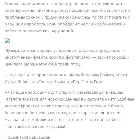
Если же вы обратились к педиатру, он помог отрегулировать
ребенку режим, питание, работу пищеварительной системы, но
проблемы со сном у грудничка сохранились, то стоит посетить с
малышом невролога. Врач определит, нет ли у ребенка каких-
либо неврологических нарушений.
Музыка, которая хорошо успокаивает ребенка перед сном: —
инструменты - флейта, скрипка, фортепиано; — звуки природы -
шум леса, моря, негромкие трели птиц;
— музыкальные произведения - «Колыбельная» Брамса, «Свет
Луны» Дебюсси, «Грезы» Шумана, «Пер Гюнт» Грига.
А что еще необходимо для сладкого сна младенца? В нашем
каталоге товаров для новорожденных вы сможете найти удобные
детские кроватки, мягкие одеяла, нежное постельное белье,
безопасные бортики в кроватку, проекторы звездного неба,
музыкальные мобили и все-все, что может вам понадобится.
Приятных снов всем малышам!
Поделиться с друзьями: