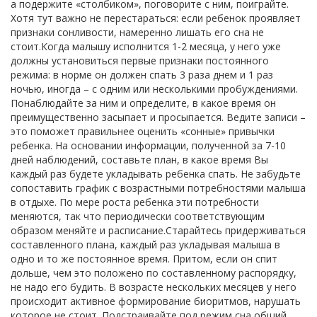
а подержите «столбиком», поговорите с ним, поиграйте.
Хотя тут важно не перестараться: если ребенок проявляет
признаки сонливости, намеренно лишать его сна не
стоит.Когда малышу исполнится 1-2 месяца, у него уже
должны установиться первые признаки постоянного
режима: в норме он должен спать 3 раза днем и 1 раз
ночью, иногда – с одним или несколькими пробуждениями.
Понаблюдайте за ним и определите, в какое время он
преимущественно засыпает и просыпается. Ведите записи –
это поможет правильнее оценить «сонные» привычки
ребенка. На основании информации, полученной за 7-10
дней наблюдений, составьте план, в какое время Вы
каждый раз будете укладывать ребенка спать. Не забудьте
сопоставить график с возрастными потребностями малыша
в отдыхе. По мере роста ребенка эти потребности
меняются, так что периодически соответствующим
образом меняйте и расписание.Старайтесь придерживаться
составленного плана, каждый раз укладывая малыша в
одно и то же постоянное время. Притом, если он спит
дольше, чем это положено по составленному распорядку,
не надо его будить. В возрасте нескольких месяцев у него
происходит активное формирование биоритмов, нарушать
которое не стоит. Подстраивайте под режим сна общий