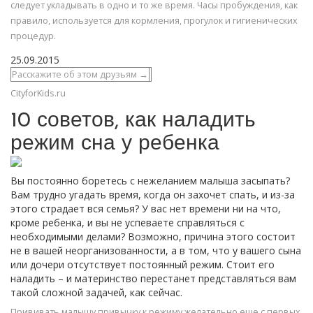
следует укладывать в одно и то же время. Часы пробуждения, как
правило, используется для кормления, прогулок и гигиенических
процедур.
25.09.2015
Расскажите об этом друзьям →
CityforKids.ru
10 советов, как наладить
режим сна у ребенка
Вы постоянно боретесь с нежеланием малыша засыпать?
Вам трудно угадать время, когда он захочет спать, и из-за
этого страдает вся семья? У вас нет времени ни на что,
кроме ребенка, и вы не успеваете справляться с
необходимыми делами? Возможно, причина этого состоит
не в вашей неорганизованности, а в том, что у вашего сына
или дочери отсутствует постоянный режим. Стоит его
наладить – и материнство перестанет представляться вам
такой сложной задачей, как сейчас.
Прививать малышу привычку к режиму желательно еще с первых