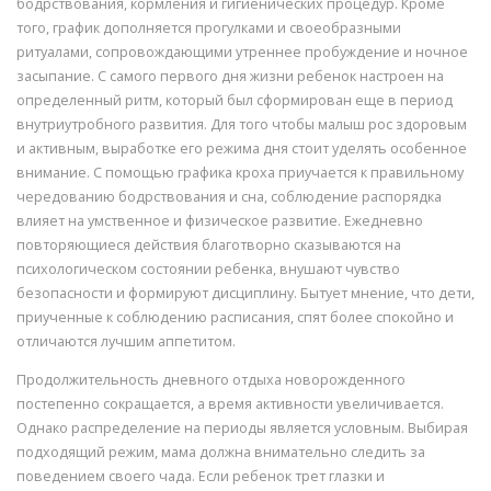
бодрствования, кормления и гигиенических процедур. Кроме
того, график дополняется прогулками и своеобразными
ритуалами, сопровождающими утреннее пробуждение и ночное
засыпание. С самого первого дня жизни ребенок настроен на
определенный ритм, который был сформирован еще в период
внутриутробного развития. Для того чтобы малыш рос здоровым
и активным, выработке его режима дня стоит уделять особенное
внимание. С помощью графика кроха приучается к правильному
чередованию бодрствования и сна, соблюдение распорядка
влияет на умственное и физическое развитие. Ежедневно
повторяющиеся действия благотворно сказываются на
психологическом состоянии ребенка, внушают чувство
безопасности и формируют дисциплину. Бытует мнение, что дети,
приученные к соблюдению расписания, спят более спокойно и
отличаются лучшим аппетитом.
Продолжительность дневного отдыха новорожденного
постепенно сокращается, а время активности увеличивается.
Однако распределение на периоды является условным. Выбирая
подходящий режим, мама должна внимательно следить за
поведением своего чада. Если ребенок трет глазки и