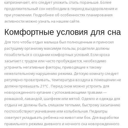
капризничает, его следует уложить спать пораньше. Более
продолжительный сон необходим в период выздоровления и
при утомлении. Подробнее об особенностях планирования
активности можно узнать на нашем сайте.
Комфортные условия для сна
Для того чтобы отдых малыша был полноценным и приносил
растущему организму максимум пользы, родители должны
позаботиться о создании комфортных условий. Если кроха
засыпает с трудом или часто пробуждается, необходимо
устранить негативные факторы, приводящие к такому
нежелательному нарушению режима. Детскую комнату следует
регулярно проветривать, температура воздуха в помещении не
должна превышать 21°C . Перед сном можно устроить для
новорожденного купание с успокаивающими травами —
ромашкой, лавандой, шалфеем или мятой. Одеяло и одежда для
отдыха не должны быть слишком теплыми, быстрому засыпанию
поспособствуют укачивание или колыбельная. Педиатры
советуют укладывать ребенка на живот или бок. Для выработки
правильного режима дневного и ночного сна новорожденного