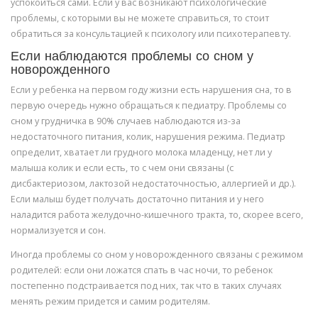
успокоиться сами. Если у вас возникают психологические
проблемы, с которыми вы не можете справиться, то стоит
обратиться за консультацией к психологу или психотерапевту.
Если наблюдаются проблемы со сном у
новорожденного
Если у ребенка на первом году жизни есть нарушения сна, то в
первую очередь нужно обращаться к педиатру. Проблемы со
сном у грудничка в 90% случаев наблюдаются из-за
недостаточного питания, колик, нарушения режима. Педиатр
определит, хватает ли грудного молока младенцу, нет ли у
малыша колик и если есть, то с чем они связаны (с
дисбактериозом, лактозой недостаточностью, аллергией и др.).
Если малыш будет получать достаточно питания и у него
наладится работа желудочно-кишечного тракта, то, скорее всего,
нормализуется и сон.
Иногда проблемы со сном у новорожденного связаны с режимом
родителей: если они ложатся спать в час ночи, то ребенок
постепенно подстраивается под них, так что в таких случаях
менять режим придется и самим родителям.