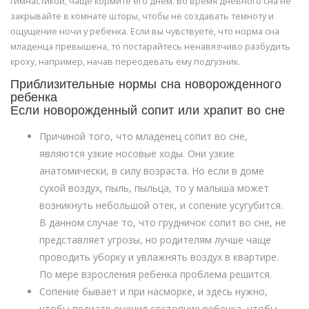
гимнастикой, чаще кормите его днем. Во время дневного сна не
закрывайте в комнате шторы, чтобы не создавать темноту и
ощущение ночи у ребенка. Если вы чувствуете, что норма сна
младенца превышена, то постарайтесь ненавязчиво разбудить
кроху, например, начав переодевать ему подгузник.
Приблизительные нормы сна новорожденного
ребенка
Если новорожденный сопит или храпит во сне
Причиной того, что младенец сопит во сне,
являются узкие носовые ходы. Они узкие
анатомически, в силу возраста. Но если в доме
сухой воздух, пыль, пыльца, то у малыша может
возникнуть небольшой отек, и сопение усугубится.
В данном случае то, что грудничок сопит во сне, не
представляет угрозы, но родителям лучше чаще
проводить уборку и увлажнять воздух в квартире.
По мере взросления ребенка проблема решится.
Сопение бывает и при насморке, и здесь нужно,
чтобы педиатр оценил состояние ребенка, чтобы