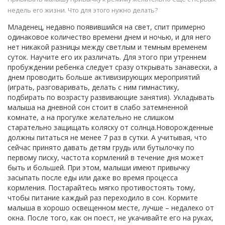
недель его жизни. Что для этого нужно делать?
Младенец, недавно появившийся на свет, спит примерно
одинаковое количество времени днем и ночью, и для него
нет никакой разницы между светлым и темным временем
суток. Научите его их различать. Для этого при утреннем
пробуждении ребенка следует сразу открывать занавески, а
днем проводить больше активизирующих мероприятий
(играть, разговаривать, делать с ним гимнастику,
подбирать по возрасту развивающие занятия). Укладывать
малыша на дневной сон стоит в слабо затемненной
комнате, а на прогулке желательно не слишком
старательно защищать коляску от солнца.Новорожденные
должны питаться не менее 7 раз в сутки. А учитывая, что
сейчас принято давать детям грудь или бутылочку по
первому писку, частота кормлений в течение дня может
быть и большей. При этом, малыши имеют привычку
засыпать после еды или даже во время процесса
кормления. Постарайтесь мягко противостоять тому,
чтобы питание каждый раз переходило в сон. Кормите
малыша в хорошо освещенном месте, лучше – недалеко от
окна. После того, как он поест, не укачивайте его на руках,