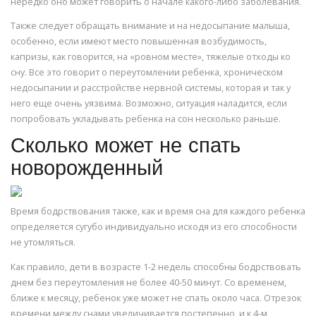
нередко оно может говорить о начале какого-либо заболевания.
Также следует обращать внимание и на недосыпание малыша,
особенно, если имеют место повышенная возбудимость,
капризы, как говорится, на «ровном месте», тяжелые отходы ко
сну. Все это говорит о переутомлении ребенка, хроническом
недосыпании и расстройстве нервной системы, которая и так у
него еще очень уязвима. Возможно, ситуация наладится, если
попробовать укладывать ребенка на сон несколько раньше.
Сколько может не спать
новорожденный
Время бодрствования также, как и время сна для каждого ребенка
определяется сугубо индивидуально исходя из его способности
не утомляться.
Как правило, дети в возрасте 1-2 недель способны бодрствовать
днем без переутомления не более 40-50 минут. Со временем,
ближе к месяцу, ребенок уже может не спать около часа. Отрезок
времени между снами увеличивается постепенно, и к 4-м