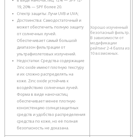
в виде наночастиц: 12% — SPF 12-
19, 20% — SPF более 20.
Спектр защиты: Лучи UVB и UVA;
Достоинства: Самодостаточный и
может обеспечить полную защиту
Хорошо изученный
безопасный фильтр.
от солнечных лучей.
В зависимости от
Обеспечивает самый большой
модификации
диапазон фильтрации от
рейтинг 2-4 балла из
10 возможных.
ультрафиолетовых излучений.
Недостатки: Средства содержащие
Zinc oxide имеют плотную текстуру
и их сложно распределять на
коже. Zinc oxide устойчив к
воздействию солнечных лучей.
Форма в виде наночастиц
обеспечивает менее плотную
консистенцию солнцезащитных
средств и удобство распределения
средства по коже, но её полная
безопасность не доказана.