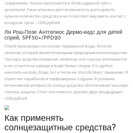
содержание. Лосьон выпускается в безвоздушной тубе с
дозатором. Такая упаковка дает возможность расходовать
нужное количество средства и не позволяет ему иметь контакт с
воздухом. Цена – 1200 рублей.
Ля Рош-Позе Aнтгелиос Дермо-кидс для детей
спрей, SPF50+/PPD20
Спрей произведен на основе термальной воды, богатой
селеном, который является мощным природным антиоксидантом.
Текстура средства нежирная, нелипкая, оно хорошо впитывается
и не остается на одежде в виде белых следов. Его удобно
наносить на кожу. Вода, пот и песок не способствуют смыванию. В
спрее нет парабенов и парфюмерных отдушек. В условиях
интенсивной активности солнца средство обеспечивает высокую
степень защиты. Стоит оно немного дороже двух предыдущих –
1300 рублей.
Как применять
солнцезащитные средства?