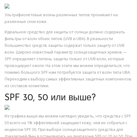
Ультрафиолетовые волны различных типов проникают на
различные слои кожи.
Идеальное средство для защиты от солнца должно содержать
фильтры от волн обоих типов (UVB и UBA). В реальности
большинство средств защиты содержат только защиту от UVB
волн. Широко известный параметр солнцезащитных кремов —
SPF определяет степень защиты только от UVB волн, которые
провоцируют ожоги. На этом этапе мы можем определиться, что
помимо большого SPF нам потребуется защита от волн типа UBA.
Переходим к выбору самых эффективных защитных компонентов
из составов косметики.
SPF 30, 50 или выше?
Из графика выше мы можем наглядно увидеть, что средства с SPF
50 всего на 1% эффективней защищают кожу, чем их собратья с
индексом SPF 30. При выборе солнцезащитного средства для
трехлетней Яны я остановилась на диапазоне SPF от 20 до 50. При