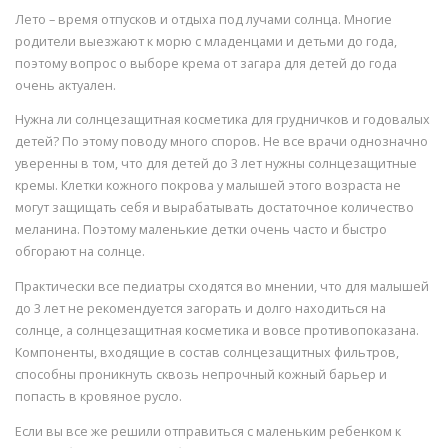
Лето – время отпусков и отдыха под лучами солнца. Многие
родители выезжают к морю с младенцами и детьми до года,
поэтому вопрос о выборе крема от загара для детей до года
очень актуален.
Нужна ли солнцезащитная косметика для грудничков и годовалых
детей? По этому поводу много споров. Не все врачи однозначно
уверенны в том, что для детей до 3 лет нужны солнцезащитные
кремы. Клетки кожного покрова у малышей этого возраста не
могут защищать себя и вырабатывать достаточное количество
меланина. Поэтому маленькие детки очень часто и быстро
обгорают на солнце.
Практически все педиатры сходятся во мнении, что для малышей
до 3 лет не рекомендуется загорать и долго находиться на
солнце, а солнцезащитная косметика и вовсе противопоказана.
Компоненты, входящие в состав солнцезащитных фильтров,
способны проникнуть сквозь непрочный кожный барьер и
попасть в кровяное русло.
Если вы все же решили отправиться с маленьким ребенком к