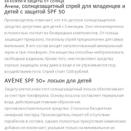
за кожей и защиты от солнца
Avene, солнцезащитный спрей для младенцев и
детей с защитой SPF 50
Производитель отмечает, что это детское солнцезащитное
средство допустимо для детей с 3 месяцев. Оно гипоаллергенно
и полностью состоит из безвредных компонентов. От солнца
защищает прекрасно, поскольку спрей предназначен для самых
маленьких. В его состав входят запатентованный минеральный
экран и пре-токоферил. Эти вещества способны нейтрализовать
свободные радикалы. Кроме того, они позволяют средству
хорошо защищать кожу даже в воде и не утрачиваются под
воздействием пота. Спрей стоит 1200 рублей.
AVÈNE SPF 50+ лосьон для детей
Защиту клеток кожи этот солнцезащитный лосьон обеспечивает
за счет пре-токоферила. Основу лосьона составляет термальная
вода, действующая главным образом как
противовоспалительное средство. У лосьона бесцветная
нежирная текстура. Производитель пишет об отсутствии
парабенов в составе, однако полностью присутствие химических
добавок не исключает, указывая только на минимальное их