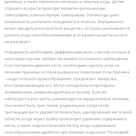
времени, а также перенесли гипоксию и тяжелые роды. Детям
старшего возраста проводят магнитно-резонансную
томографию, компьютерную томографию. Эти методы дают
возможность различить псевдокисту и опухоль. Внутривенно
может вводиться контрастное вещество, которое накапливается
разного рода новообразованиями, в то время как кисты на него
не реагируют.
Псевдокисту необходимо дифференцировать с кистой, которая в
некоторых случаях требует лечения и постоянного наблюдения.
Если поставлен диагноз киста, необходимо сделать упор на
лечение причины, которая вызвала ее появление. Если причина
– недостаточное кровообращение, предлагают лекарства,
восстанавливающие его. Могут понадобиться препараты
антивирусные, иммуномодуляторы и прочие. Если же
наблюдается рост кисты, рекомендуется хирургическое лечение.
Оно может быть трех типов: радикальное, когда после
трепанации киста удаляется полностью, шунтирование кистозной
области, когда через трубку происходит удаление содержимого
кисты, а также эндоскопический метод, когда содержимое
новообразования удаляется при помощи эндоскопа. Последний