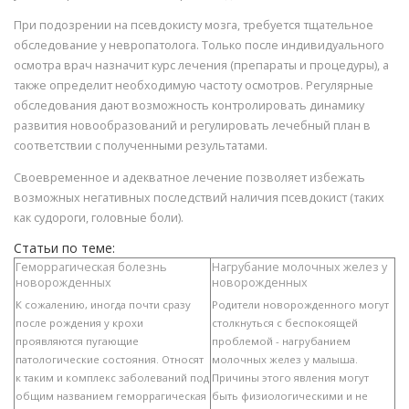
При подозрении на псевдокисту мозга, требуется тщательное
обследование у невропатолога. Только после индивидуального
осмотра врач назначит курс лечения (препараты и процедуры), а
также определит необходимую частоту осмотров. Регулярные
обследования дают возможность контролировать динамику
развития новообразований и регулировать лечебный план в
соответствии с полученными результатами.
Своевременное и адекватное лечение позволяет избежать
возможных негативных последствий наличия псевдокист (таких
как судороги, головные боли).
Статьи по теме:
Геморрагическая болезнь
Нагрубание молочных желез у
новорожденных
новорожденных
К сожалению, иногда почти сразу
Родители новорожденного могут
после рождения у крохи
столкнуться с беспокоящей
проявляются пугающие
проблемой - нагрубанием
патологические состояния. Относят
молочных желез у малыша.
к таким и комплекс заболеваний под
Причины этого явления могут
общим названием геморрагическая
быть физиологическими и не