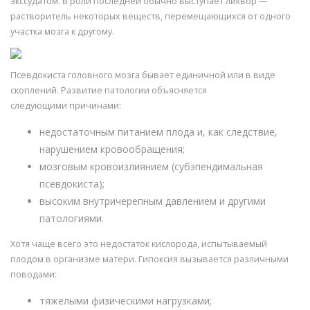
экссудатом. В роли последней обычно выступает ликвор —
растворитель некоторых веществ, перемещающихся от одного
участка мозга к другому.
Псевдокиста головного мозга бывает единичной или в виде
скоплений. Развитие патологии объясняется
следующими причинами:
недостаточным питанием плода и, как следствие,
нарушением кровообращения;
мозговым кровоизлиянием (субэпендимальная
псевдокиста);
высоким внутричерепным давлением и другими
патологиями.
Хотя чаще всего это недостаток кислорода, испытываемый
плодом в организме матери. Гипоксия вызывается различными
поводами:
тяжелыми физическими нагрузками;