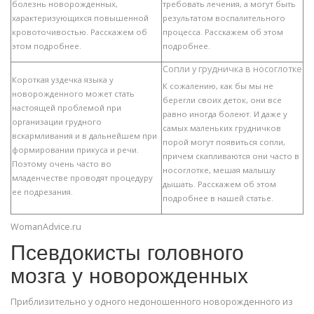
болезнь новорожденных,
требовать лечения, а могут быть
характеризующихся повышенной
результатом воспалительного
кровоточивостью. Расскажем об
процесса. Расскажем об этом
этом подробнее.
подробнее.
Сопли у грудничка в носоглотке
Короткая уздечка языка у
К сожалению, как бы мы не
новорожденного может стать
берегли своих деток, они все
настоящей проблемой при
равно иногда болеют. И даже у
организации грудного
самых маленьких грудничков
вскармливания и в дальнейшем при
порой могут появиться сопли,
формировании прикуса и речи.
причем скапливаются они часто в
Поэтому очень часто во
носоглотке, мешая малышу
младенчестве проводят процедуру
дышать. Расскажем об этом
ее подрезания.
подробнее в нашей статье.
WomanAdvice.ru
Псевдокисты головного
мозга у новорожденных
Приблизительно у одного недоношенного новорожденного из