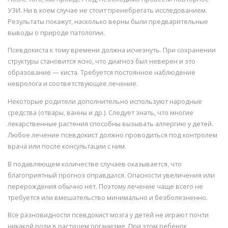
УЗИ. Ни в коем случае не стоит пренебрегать исследованием.
Результаты покажут, насколько верны были предварительные
выводы о природе патологии.
Псевдокиста к тому времени должна исчезнуть. При сохранении
структуры становится ясно, что диагноз был неверен и это
образование — киста. Требуется постоянное наблюдение
невролога и соответствующее лечение.
Некоторые родители дополнительно используют народные
средства (отвары, ванны и др.). Следует знать, что многие
лекарственные растения способны вызывать аллергию у детей.
Любое лечение псевдокист должно проводиться под контролем
врача или после консультации с ним.
В подавляющем количестве случаев оказывается, что
благоприятный прогноз оправдался. Опасности увеличения или
перерождения обычно нет. Поэтому лечение чаще всего не
требуется или вмешательство минимально и безболезненно.
Все разновидности псевдокист мозга у детей не играют почти
никакой роли в растущем организме. При этом ребенок