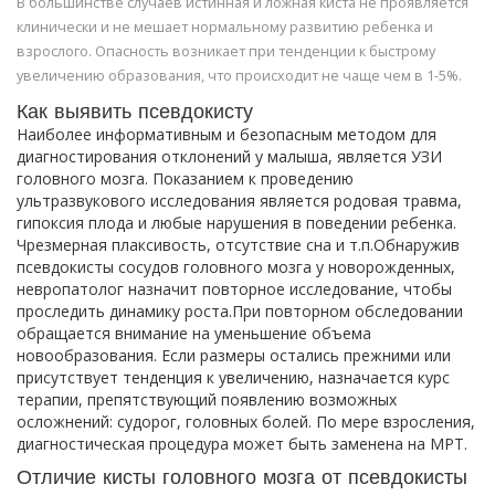
В большинстве случаев истинная и ложная киста не проявляется
клинически и не мешает нормальному развитию ребенка и
взрослого. Опасность возникает при тенденции к быстрому
увеличению образования, что происходит не чаще чем в 1-5%.
Как выявить псевдокисту
Наиболее информативным и безопасным методом для
диагностирования отклонений у малыша, является УЗИ
головного мозга. Показанием к проведению
ультразвукового исследования является родовая травма,
гипоксия плода и любые нарушения в поведении ребенка.
Чрезмерная плаксивость, отсутствие сна и т.п.Обнаружив
псевдокисты сосудов головного мозга у новорожденных,
невропатолог назначит повторное исследование, чтобы
проследить динамику роста.При повторном обследовании
обращается внимание на уменьшение объема
новообразования. Если размеры остались прежними или
присутствует тенденция к увеличению, назначается курс
терапии, препятствующий появлению возможных
осложнений: судорог, головных болей. По мере взросления,
диагностическая процедура может быть заменена на МРТ.
Отличие кисты головного мозга от псевдокисты