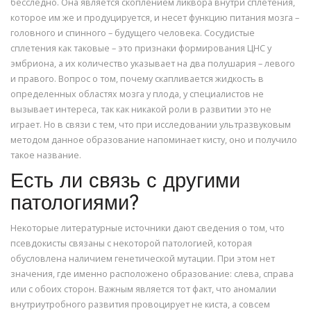
бесследно. Она является скоплением ликвора внутри сплетения,
которое им же и продуцируется, и несет функцию питания мозга –
головного и спинного – будущего человека. Сосудистые
сплетения как таковые – это признаки формирования ЦНС у
эмбриона, а их количество указывает на два полушария – левого
и правого. Вопрос о том, почему скапливается жидкость в
определенных областях мозга у плода, у специалистов не
вызывает интереса, так как никакой роли в развитии это не
играет. Но в связи с тем, что при исследовании ультразвуковым
методом данное образование напоминает кисту, оно и получило
такое название.
Есть ли связь с другими
патологиями?
Некоторые литературные источники дают сведения о том, что
псевдокисты связаны с некоторой патологией, которая
обусловлена наличием генетической мутации. При этом нет
значения, где именно расположено образование: слева, справа
или с обоих сторон. Важным является тот факт, что аномалии
внутриутробного развития провоцирует не киста, а совсем