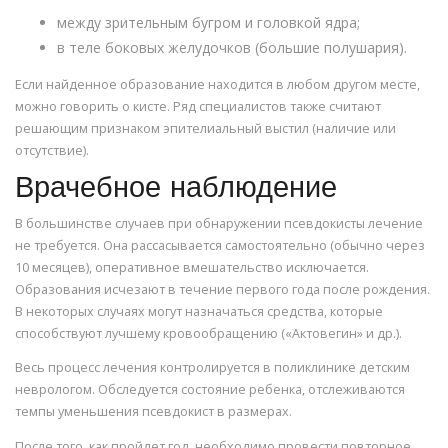
между зрительным бугром и головкой ядра;
в теле боковых желудочков (большие полушария).
Если найденное образование находится в любом другом месте,
можно говорить о кисте. Ряд специалистов также считают
решающим признаком эпителиальный выстил (наличие или
отсутствие).
Врачебное наблюдение
В большинстве случаев при обнаружении псевдокисты лечение
не требуется. Она рассасывается самостоятельно (обычно через
10 месяцев), оперативное вмешательство исключается.
Образования исчезают в течение первого года после рождения.
В некоторых случаях могут назначаться средства, которые
способствуют лучшему кровообращению («Актовегин» и др.).
Весь процесс лечения контролируется в поликлинике детским
неврологом. Обследуется состояние ребенка, отслеживаются
темпы уменьшения псевдокист в размерах.
После того, как пройдет год, необходимо провести повторное