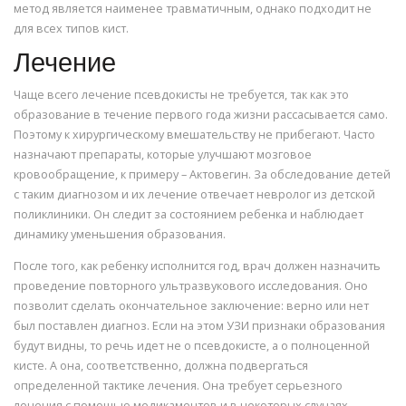
метод является наименее травматичным, однако подходит не
для всех типов кист.
Лечение
Чаще всего лечение псевдокисты не требуется, так как это
образование в течение первого года жизни рассасывается само.
Поэтому к хирургическому вмешательству не прибегают. Часто
назначают препараты, которые улучшают мозговое
кровообращение, к примеру – Актовегин. За обследование детей
с таким диагнозом и их лечение отвечает невролог из детской
поликлиники. Он следит за состоянием ребенка и наблюдает
динамику уменьшения образования.
После того, как ребенку исполнится год, врач должен назначить
проведение повторного ультразвукового исследования. Оно
позволит сделать окончательное заключение: верно или нет
был поставлен диагноз. Если на этом УЗИ признаки образования
будут видны, то речь идет не о псевдокисте, а о полноценной
кисте. А она, соответственно, должна подвергаться
определенной тактике лечения. Она требует серьезного
лечения с помощью медикаментов и в некоторых случаях