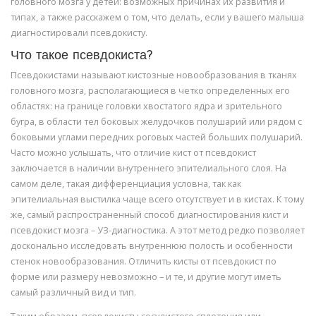
головного мозга у детей: возможных причинах их развития и
типах, а также расскажем о том, что делать, если у вашего малыша
диагностировали псевдокисту.
Что такое псевдокиста?
Псевдокистами называют кистозные новообразования в тканях
головного мозга, располагающиеся в четко определенных его
областях: на границе головки хвостатого ядра и зрительного
бугра, в области тел боковых желудочков полушарий или рядом с
боковыми углами передних роговых частей больших полушарий.
Часто можно услышать, что отличие кист от псевдокист
заключается в наличии внутреннего эпителиального слоя. На
самом деле, такая дифференциация условна, так как
эпителиальная выстилка чаще всего отсутствует и в кистах. К тому
же, самый распространенный способ диагностирования кист и
псевдокист мозга – УЗ-диагностика. А этот метод редко позволяет
досконально исследовать внутреннюю полость и особенности
стенок новообразования. Отличить кисты от псевдокист по
форме или размеру невозможно – и те, и другие могут иметь
самый различный вид и тип.