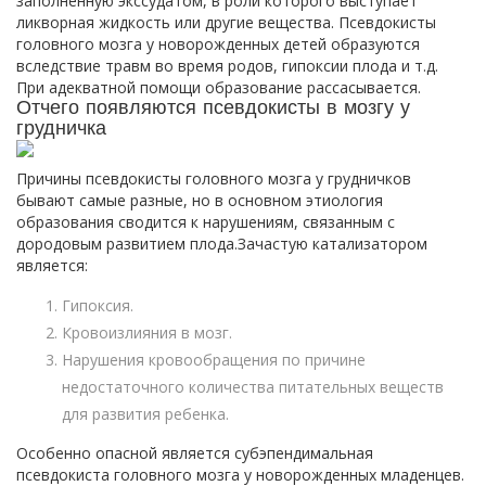
заполненную экссудатом, в роли которого выступает
ликворная жидкость или другие вещества. Псевдокисты
головного мозга у новорожденных детей образуются
вследствие травм во время родов, гипоксии плода и т.д.
При адекватной помощи образование рассасывается.
Отчего появляются псевдокисты в мозгу у
грудничка
Причины псевдокисты головного мозга у грудничков
бывают самые разные, но в основном этиология
образования сводится к нарушениям, связанным с
дородовым развитием плода.Зачастую катализатором
является:
Гипоксия.
Кровоизлияния в мозг.
Нарушения кровообращения по причине
недостаточного количества питательных веществ
для развития ребенка.
Особенно опасной является субэпендимальная
псевдокиста головного мозга у новорожденных младенцев.