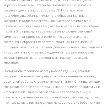
хирургического вмешательства. Поэтому если специалист
советует сделать вашему ребенку УЗИ – нельзя этим
пренебрегать. Обычная киста – это образование, внутри
которого находится жидкость. Она часто увеличивается в
размерах и может оказывать давление на ткани мозга и стенки
черепа. Это приводит к возникновению соответствующей
симптоматики: припадкам, изменению эмоционального
состояния, неврогенным расстройствам. Обычная киста не
проходит сама по себе. Ребенок должен постоянно наблюдаться
у невролога, а в случае необходимости показана операция,
которая проводится эндоскопически или шунтирующим
способом.
Псевдокиста головного мозга у новорожденных, лечение
которой практически не требуется, тем не менее, вызывает у
родителей ребенка с таким диагнозом панику. Они ищут лучших
специалистов, тратят средства на проведение дополнительных
исследований. Однако, это напрасные хлопоты: ученые, в
результате длительных исследований, пришли к выводу о том,
что псевдокиста никак не влияет на самочувствие ребенка и не