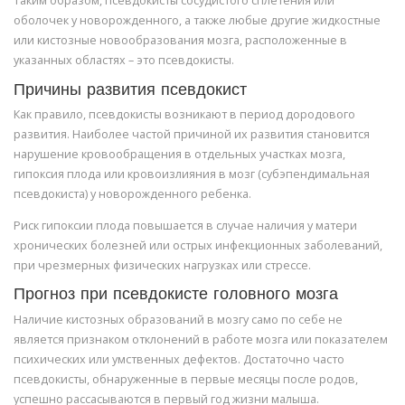
Таким образом, псевдокисты сосудистого сплетения или
оболочек у новорожденного, а также любые другие жидкостные
или кистозные новообразования мозга, расположенные в
указанных областях – это псевдокисты.
Причины развития псевдокист
Как правило, псевдокисты возникают в период дородового
развития. Наиболее частой причиной их развития становится
нарушение кровообращения в отдельных участках мозга,
гипоксия плода или кровоизлияния в мозг (субэпендимальная
псевдокиста) у новорожденного ребенка.
Риск гипоксии плода повышается в случае наличия у матери
хронических болезней или острых инфекционных заболеваний,
при чрезмерных физических нагрузках или стрессе.
Прогноз при псевдокисте головного мозга
Наличие кистозных образований в мозгу само по себе не
является признаком отклонений в работе мозга или показателем
психических или умственных дефектов. Достаточно часто
псевдокисты, обнаруженные в первые месяцы после родов,
успешно рассасываются в первый год жизни малыша.