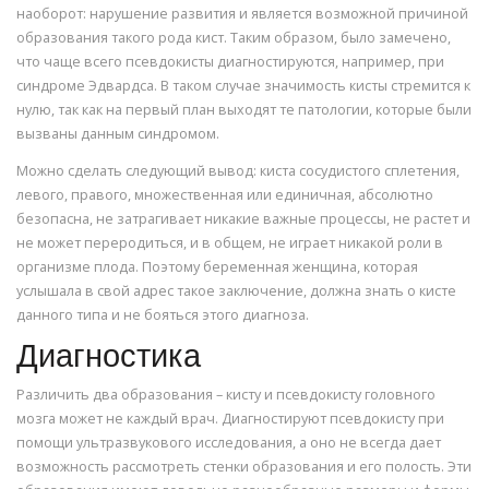
наоборот: нарушение развития и является возможной причиной
образования такого рода кист. Таким образом, было замечено,
что чаще всего псевдокисты диагностируются, например, при
синдроме Эдвардса. В таком случае значимость кисты стремится к
нулю, так как на первый план выходят те патологии, которые были
вызваны данным синдромом.
Можно сделать следующий вывод: киста сосудистого сплетения,
левого, правого, множественная или единичная, абсолютно
безопасна, не затрагивает никакие важные процессы, не растет и
не может переродиться, и в общем, не играет никакой роли в
организме плода. Поэтому беременная женщина, которая
услышала в свой адрес такое заключение, должна знать о кисте
данного типа и не бояться этого диагноза.
Диагностика
Различить два образования – кисту и псевдокисту головного
мозга может не каждый врач. Диагностируют псевдокисту при
помощи ультразвукового исследования, а оно не всегда дает
возможность рассмотреть стенки образования и его полость. Эти