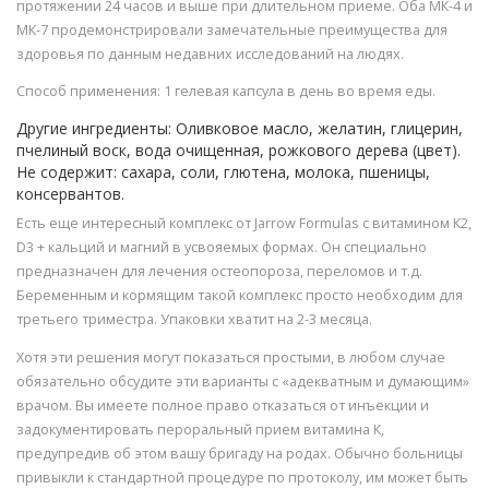
протяжении 24 часов и выше при длительном приеме. Оба МК-4 и
МК-7 продемонстрировали замечательные преимущества для
здоровья по данным недавних исследований на людях.
Способ применения: 1 гелевая капсула в день во время еды.
Другие ингредиенты: Оливковое масло, желатин, глицерин,
пчелиный воск, вода очищенная, рожкового дерева (цвет).
Не содержит: сахара, соли, глютена, молока, пшеницы,
консервантов.
Есть еще интересный комплекс от Jarrow Formulas с витамином К2,
D3 + кальций и магний в усвояемых формах. Он специально
предназначен для лечения остеопороза, переломов и т.д.
Беременным и кормящим такой комплекс просто необходим для
третьего триместра. Упаковки хватит на 2-3 месяца.
Хотя эти решения могут показаться простыми, в любом случае
обязательно обсудите эти варианты с «адекватным и думающим»
врачом. Вы имеете полное право отказаться от инъекции и
задокументировать пероральный прием витамина К,
предупредив об этом вашу бригаду на родах. Обычно больницы
привыкли к стандартной процедуре по протоколу, им может быть