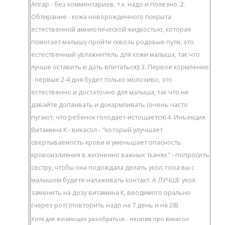
Апгар - без комментариев, т.к. надо и полезно. 2.
Обтирание - кожа новорожденного покрыта
естественной амниотической жидкостью, которая
помогает малышу пройти сквозь родовые пути, это
естественный увлажнитель для кожи малыша, так что
лучше оставить и дать впитаться)) 3. Первое кормление
- первые 2-4 дня будет только молозиво, это
естественно и достаточно для малыша, так что не
давайте допаивать и докармливать (очень часто
пугают, что ребенок голодает-истощается) 4. Инъекция
Витамина К - викасол - "который улучшает
свертываемость крови и уменьшает опасность
кровоизлияния в жизненно важных тканях" - попросить
сестру, чтобы она подождала делать укол, пока вы с
малышом будете налаживать контакт. А ЛУЧШЕ укол
заменить на дозу витамина К, вводимого орально
(через рот) (повторить надо на 7 день и на 28)
Хотя для желающих разобраться - негатив про викасол