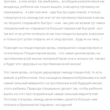
трогали... а они хитро так улыбались....вообщем развели меня как
младенца, ребенок как только вышел, я им кричу пуповину не
пережимать - я сам! они мне - иди быстро руки помой, я только
отвернулся на секунду как они тут же пуповину пережали я им вы
че творите открывайте быстро ! -они - мы уже не можем тут замок
специальный не открывается больше! перерезай быстрей - вот
так вот и не успел оглянуться как они плаценту вынули, взвесили
и только рот успел открыть ее и след пропал... Будьте на чеку..."
Разводят на плацентарную кровь совершенно хладнокровно и
сознательно.Плацентарная кровь - это самая ценная кровь на
протяжении всей жизни человека! Какая она и сколько её, таково
и будет его здоровье на протяжении всей жизни!
Это такая кровь, которая циркулирует между плацентой, то есть
мамой, и ребёночком. Она насыщена иммуноглобулинами и в ней
самый сильный иммунитет на протяжении всей будущей жизни
этого ребёнка. Природа специально делает так, чтобы ребёнок
вылез на этот свет воружённый самым сильным имунитетом!
Поэтому эта кровь, между ценителями, ценится больше чем
платина и бриллианты! Наравне с воздухом!