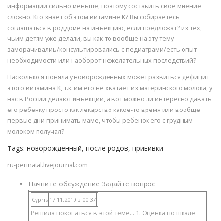
информации сильно меньше, поэтому составить свое мнение
сложно. Кто знает об этом витамине К? Вы собираетесь
соглашаться в роддоме на инъекцию, если предложат? из тех,
чьим детям уже делали, вы как-то вообще на эту тему
заморачивалиь/консультировались с педиатрами/есть опыт
необходимости или наоборот нежелательных последствий?
Насколько я поняла у новорожденных может развиться дефицит
этого витамина К, т.к. им его не хватает из материнского молока, у
нас в России делают инъекции, а вот можно ли интересно давать
его ребенку просто как лекарство какое-то время или вообще
первые дни принимать маме, чтобы ребенок его с грудным
молоком получал?
Tags: новорожденный, после родов, прививки
ru-perinatal.livejournal.com
Начните обсуждение Задайте вопрос
Cypris
17.11.2010 в 00:37
Решила покопаться в этой теме... 1. Оценка по шкале