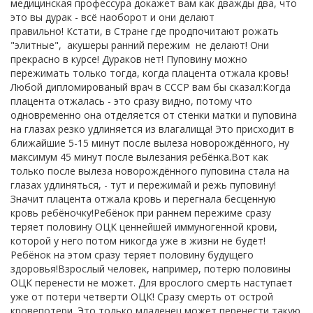
медицинская профессура докажет вам как дважды два, что
это вы дурак - всё наоборот и они делают
правильно! Кстати, в Стране где продпочитают рожать
"элитные", акушеры ранний пережим не делают! Они
прекрасно в курсе! Дураков нет! Пуповину можно
пережимать только тогда, когда плацента отжала кровь!
Любой дипломированый врач в СССР вам бы сказал:Когда
плацента отжалась - это сразу видно, потому что
одновременно она отделяется от стенки матки и пуповина
на глазах резко удлиняется из влагалища! Это присходит в
ближайшие 5-15 минут после вылеза новорождённого, ну
максимум 45 минут после вылезания ребёнка.Вот как
только после вылеза новорождённого пуповина стала на
глазах удлиняться, - тут и пережимай и режь пуповину!
Значит плацента отжала кровь и перегнала бесценную
кровь ребёночку!Ребёнок при раннем пережиме сразу
теряет половину ОЦК ценнейшей иммуногенной крови,
которой у него потом никогда уже в жизни не будет!
Ребёнок на этом сразу теряет половину будущего
здоровья!Взрослый человек, например, потерю половины
ОЦК перенести не может. Для врослого смерть наступает
уже от потери четверти ОЦК! Сразу смерть от острой
кровепотери. Это только младенец может перенести такую