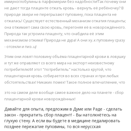
иммуноглобулины в парфюмерии без надобности!Так почему они
не дают тогда плаценте отжать кровь - вернуть её ребёночку? В
природе звери не перегрызают пуповину, пока плацента не
отжалась! Существует естественный механизм отжатия плаценты;
она отжимает сама свою кровь, перегоняя её в новорождённого.
Природа так устроила плаценту, что снабдила её этим
механизмом отжима! Природа не дура! А они ху..к пуповину сразу
- отсекли и пиз..ц!
Этим они ловят половину объёма плацентарной крови в ловушку
и тут же оправляют со всего мира на экспорт неизвестному
потребителю!И этот "потребитель" настолько крутой, что
плацентарная кровь собирается во всех странах и при любых
обстоятельствах! Никаких помех! Такое полное впечатление, что
это на самом деле вообще самое важное дело на планете - сбор
плацентарной крови новорождённых!
Давайте для опыта, предложим в Думе или Раде - сделать
закон - прекратить сбор плацент! - Вы натолкнётесь на
глухую стену. А если вы будете в медицине педалировать
позднее пережатие пуповины, то вся нерусская