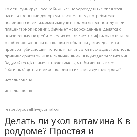
То есть суммируя, -все "обычные" новорождённые являются
насильственными донорами неизвестному потребителю
половины своей высокой иммунитетом живительной, лучшей
плацентарной крови!"Обычные" новорождённые делятся с
неизвестным потребителем их крови 50/50- фифти/фитфти! И тут
же обескровленным на половину обычным детям делается
препарат убивающий печень и начинается последовательность
прививок раковой ДНК и сильнейшими иммунодепрессантами!
Задумайтесь,Кто имеет такую власть, чтобы лишать всех
"обычных" детей в мире половины их самой лучшей крови?
использовано
использовано
.
respect-youself.livejournal.com
Делать ли укол витамина К в
роддоме? Простая и