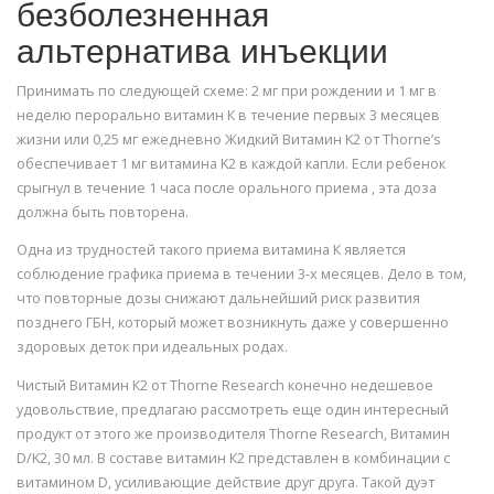
безболезненная
альтернатива инъекции
Принимать по следующей схеме: 2 мг при рождении и 1 мг в
неделю перорально витамин К в течение первых 3 месяцев
жизни или 0,25 мг ежедневно Жидкий Витамин K2 от Thorne’s
обеспечивает 1 мг витамина K2 в каждой капли. Если ребенок
срыгнул в течение 1 часа после орального приема , эта доза
должна быть повторена.
Одна из трудностей такого приема витамина К является
соблюдение графика приема в течении 3-х месяцев. Дело в том,
что повторные дозы снижают дальнейший риск развития
позднего ГБН, который может возникнуть даже у совершенно
здоровых деток при идеальных родах.
Чистый Витамин К2 от Thorne Research конечно недешевое
удовольствие, предлагаю рассмотреть еще один интересный
продукт от этого же производителя Thorne Research, Витамин
D/K2, 30 мл. В составе витамин К2 представлен в комбинации с
витамином D, усиливающие действие друг друга. Такой дуэт