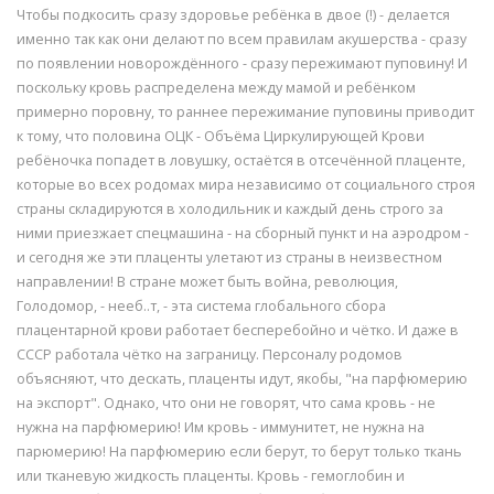
Чтобы подкосить сразу здоровье ребёнка в двое (!) - делается
именно так как они делают по всем правилам акушерства - сразу
по появлении новорождённого - сразу пережимают пуповину! И
поскольку кровь распределена между мамой и ребёнком
примерно поровну, то раннее пережимание пуповины приводит
к тому, что половина ОЦК - Объёма Циркулирующей Крови
ребёночка попадет в ловушку, остаётся в отсечённой плаценте,
которые во всех родомах мира независимо от социального строя
страны складируются в холодильник и каждый день строго за
ними приезжает спецмашина - на сборный пункт и на аэродром -
и сегодня же эти плаценты улетают из страны в неизвестном
направлении! В стране может быть война, революция,
Голодомор, - нееб..т, - эта система глобального сбора
плацентарной крови работает бесперебойно и чётко. И даже в
СССР работала чётко на заграницу. Персоналу родомов
объясняют, что дескать, плаценты идут, якобы, "на парфюмерию
на экспорт". Однако, что они не говорят, что сама кровь - не
нужна на парфюмерию! Им кровь - иммунитет, не нужна на
парюмерию! На парфюмерию если берут, то берут только ткань
или тканевую жидкость плаценты. Кровь - гемоглобин и