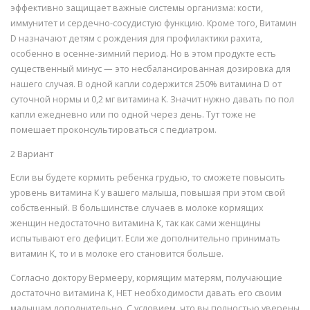
эффективно защищает важные системы организма: кости,
иммунитет и сердечно-сосудистую функцию. Кроме того, Витамин
D назначают детям с рождения для профилактики рахита,
особенно в осенне-зимний период. Но в этом продукте есть
существенный минус — это несбалансированная дозировка для
нашего случая. В одной капли содержится 250% витамина D от
суточной нормы и 0,2 мг витамина K. Значит нужно давать по пол
капли ежедневно или по одной через день. Тут тоже не
помешает проконсультироваться с педиатром.
2 Вариант
Если вы будете кормить ребенка грудью, то сможете повысить
уровень витамина К у вашего малыша, повышая при этом свой
собственный. В большинстве случаев в молоке кормящих
женщин недостаточно витамина К, так как сами женщины
испытывают его дефицит. Если же дополнительно принимать
витамин К, то и в молоке его становится больше.
Согласно доктору Вермееру, кормящим матерям, получающие
достаточно витамина К, НЕТ необходимости давать его своим
малышам дополнительно. С условием, что вы полностью уверены