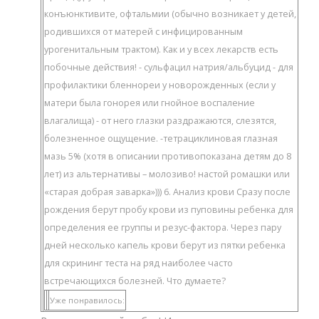
конъюнктивите, офтальмии (обычно возникает у детей,
родившихся от матерей с инфицированным
урогенитальным трактом). Как и у всех лекарств есть
побочные действия! - сульфацил натрия/альбуцид - для
профилактики бленнореи у новорожденных (если у
матери была гонорея или гнойное воспаление
влагалища) - от него глазки раздражаются, слезятся,
болезненное ощущение. -тетрациклиновая глазная
мазь 5% (хотя в описании противопоказана детям до 8
лет) из альтернативы – молозиво! настой ромашки или
«старая добрая заварка»))) 6. Анализ крови Сразу после
рождения берут пробу крови из пуповины ребенка для
определения ее группы и резус-фактора. Через пару
дней несколько капель крови берут из пятки ребенка
для скрининг теста на ряд наиболее часто
встречающихся болезней. Что думаете?
Уже понравилось: