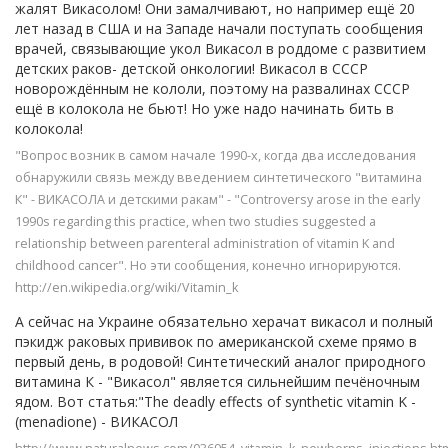
жалят Викасолом! Они замалчивают, но например ещё 20
лет назад в США и на Западе начали поступать сообщения
врачей, связывающие укол Викасол в роддоме с развитием
детских раков- детской онкологии! Викасол в СССР
новорождённым не кололи, поэтому на развалинах СССР
ещё в колокола не бьют! Но уже надо начинать бить в
колокола!
"Вопрос возник в самом начале 1990-х, когда два исследования
обнаружили связь между введением синтетического "витамина
К" - ВИКАСОЛА и детскими ракам" - "Сontroversy arose in the early
1990s regarding this practice, when two studies suggested a
relationship between parenteral administration of vitamin K and
childhood cancer". Но эти сообщения, конечно игнорируются.
http://en.wikipedia.org/wiki/Vitamin_k
А сейчас на Украине обязательно херачат викасол и полный
пэкидж раковых прививок по американской схеме прямо в
первый день, в родовой! Синтетический аналог природного
витамина К - "Викасол" является сильнейшим печёночным
ядом. Вот статья:"The deadly effects of synthetic vitamin K -
(menadione) - ВИКАСОЛ