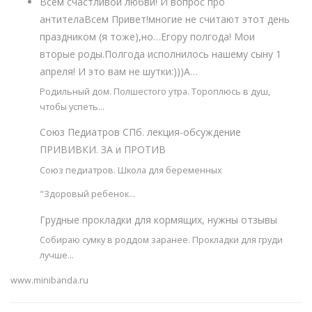
Всем счастливой любви! И вопрос про
антителаВсем Привет!многие не считают этот день
праздником (я тоже),но…Егору полгода! Мои
вторые роды.Полгода исполнилось нашему сыну 1
апреля! И это вам не шутки:)))А…
Родильный дом. Полшестого утра. Тороплюсь в душ,
чтобы успеть…
Союз Педиатров СПб. лекция-обсуждение
ПРИВИВКИ. ЗА и ПРОТИВ
Союз педиатров. Школа для беременных
"Здоровый ребенок…
Грудные прокладки для кормящих, нужны отзывы
Собираю сумку в роддом заранее. Прокладки для груди
лучше…
www.minibanda.ru