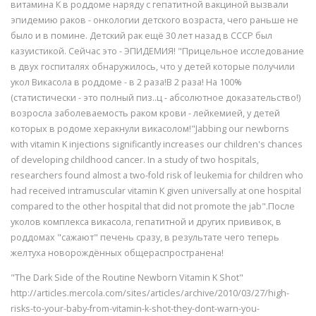
витамина К в роддоме наряду с гепатитной вакциной вызвали
эпидемию раков - онкологии детского возраста, чего раньше не
было и в помине. Детский рак ещё 30 лет назад в СССР был
казуистикой. Сейчас это - ЭПИДЕМИЯ! "Прицельное исследование
в двух госпиталях обнаружилось, что у детей которые получили
укол Викасола в роддоме - в 2 раза!В 2 раза! На 100%
(статистически - это полный пиз..ц - абсолютное доказательство!)
возросла заболеваемость раком крови - лейкемией, у детей
которых в родоме херакнули викасолом!"Jabbing our newborns
with vitamin K injections significantly increases our children's chances
of developing childhood cancer. In a study of two hospitals,
researchers found almost a two-fold risk of leukemia for children who
had received intramuscular vitamin K given universally at one hospital
compared to the other hospital that did not promote the jab".После
уколов комплекса викасола, гепатитной и других прививок, в
роддомах "сажают" печень сразу, в результате чего теперь
желтуха новорождённых общераспространена!
"The Dark Side of the Routine Newborn Vitamin K Shot"
http://articles.mercola.com/sites/articles/archive/2010/03/27/high-
risks-to-your-baby-from-vitamin-k-shot-they-dont-warn-you-