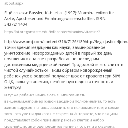
about.aspx
Ещё ссылки: Bassler, K.-H. et al. (1997): Vitamin-Lexikon fur
Arzte, Apotheker und Ernahrungswissenschaftler. ISBN:
3437211404
http://lpi.oregonstate.edu/infocenter/vitamins/vitaminK/
http://www.bmj.com/content/316/7126/189http://legaljustice4jo
точки зрения медицины как науки, заминированное
уничтожение новорождённых детей в первый же день
появления их на свет разработан по последним
достижениям медицинской науки! Продолжайте это считать
чистой случайностью! Таким образом новорождённый
ребёнок уже в родовой получает шок от кровепотери 50%
ОЦК, сильную анемию, печёночную недостаточность и
желтуху!
И тут же ребёнка начинают нашипиговывать
вакцинами,например живой вакциной полиомиелита, то есть
живым вирусом, пытаясь заразить его полиомиелитом; и кроме
того - это уже ни для кого не секрет на Интернете, что вакцины
представляют собой прививки раковых клеток и набор
сильнейших имунодепресантов начиная со ртути и сквалена.