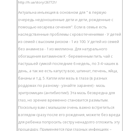
http://h.ua/story/267721/
Актуальна инъекция в основном для " в первую
очередь недоношенные дети и дети, рожденные с
помощью кесарева сечения". Если в семье есть
наследственные проблемы с кровотечениями - У детей
из семей с высоким риском - 1 из 100. У детей из семей
без анамнеза - 1 из миллиона. Для натурального
обогащения витамином К - беременным пить чай с
пастушьей сумкой последние 6 недель, по 3-4 чашек в
день, а так же есть капусту всю, шпинат, печень, яйца,
бананы и т.д. 5. Капли или мазь в глаза (в разных
роддомах по разному - узнайте заранее) - мазь
эритромицин (антибиотик!). Эта мазь безвредна для
глаз, но зрение временно становится размытым.
Поскольку вам с малышом очень важно встретиться
взглядом сразу после его рождения, можете без вреда
для ребенка попросить сестру ненадолго отложить эту
процедуру. Применяется при глазных инфекциях –