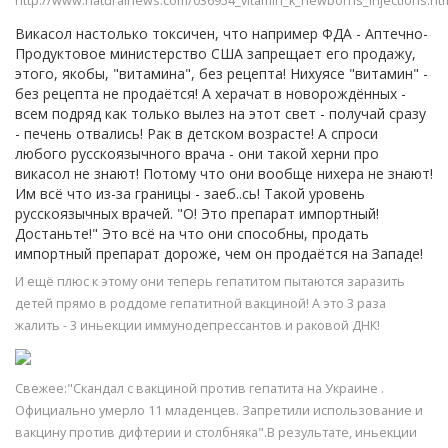
http://www.naturalnews.com/036954_vitamin_k_newborns_injections.ht
Викасол настолько токсичен, что например ФДА - Аптечно-
Продуктовое министерство США запрещает его продажу,
этого, якобы, "витамина", без рецепта! Нихуясе "витамин" -
без рецепта не продаётся! А херачат в новорождённых -
всем подряд как только вылез на этот свет - получай сразу
- печень отвались! Рак в детском возрасте! А спроси
любого русскоязычного врача - они такой херни про
викасол не знают! Потому что они вообще нихера не знают!
Им всё что из-за границы - заеб..сь! Такой уровень
русскоязычных врачей. "О! Это препарат импортный!
Достаньте!" Это всё на что они способны, продать
импортный препарат дороже, чем он продаётся на Западе!
И ещё плюс к этому они теперь гепатитом пытаются заразить
детей прямо в роддоме гепатитной вакциной! А это 3 раза
жалить - 3 иньекции иммунодепрессантов и раковой ДНК!
Свежее:"Скандал с вакциной против гепатита на Украине .
Официально умерло 11 младенцев. Запретили использование и
вакцину против дифтерии и столбняка".В результате, иньекции