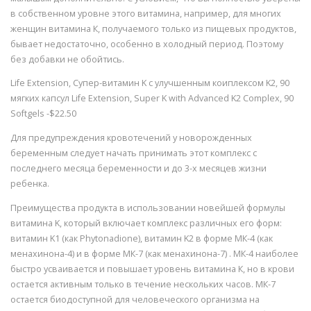
в собственном уровне этого витамина, например, для многих
женщин витамина К, получаемого только из пищевых продуктов,
бывает недостаточно, особенно в холодный период. Поэтому
без добавки не обойтись.
Life Extension, Супер-витамин K с улучшенным коиплексом K2, 90
мягких капсул Life Extension, Super K with Advanced K2 Complex, 90
Softgels -$22.50
Для предупреждения кровотечений у новорожденных
беременным следует начать принимать этот комплекс с
последнего месяца беременности и до 3-х месяцев жизни
ребенка.
Преимущества продукта в использовании новейшей формулы
витамина K, который включает комплекс различных его форм:
витамин K1 (как Phytonadione), витамин K2 в форме МК-4 (как
менахинона-4) и в форме МК-7 (как менахинона-7) . МК-4 наиболее
быстро усваивается и повышает уровень витамина К, но в крови
остается активным только в течение нескольких часов. МК-7
остается биодоступной для человеческого организма на