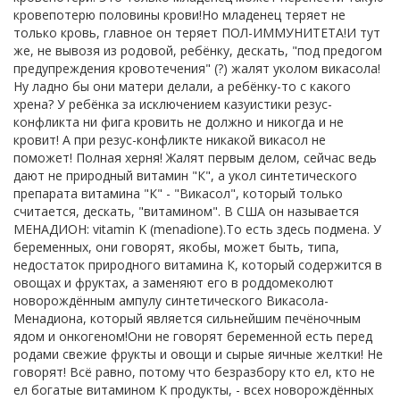
кровепотерю половины крови!Но младенец теряет не
только кровь, главное он теряет ПОЛ-ИММУНИТЕТА!И тут
же, не вывозя из родовой, ребёнку, дескать, "под предогом
предупреждения кровотечения" (?) жалят уколом викасола!
Ну ладно бы они матери делали, а ребёнку-то с какого
хрена? У ребёнка за исключением казуистики резус-
конфликта ни фига кровить не должно и никогда и не
кровит! А при резус-конфликте никакой викасол не
поможет! Полная херня! Жалят первым делом, сейчас ведь
дают не природный витамин "К", а укол синтетического
препарата витамина "К" - "Викасол", который только
считается, дескать, "витамином". В США он называется
МЕНАДИОН: vitamin K (menadione).То есть здесь подмена. У
беременных, они говорят, якобы, может быть, типа,
недостаток природного витамина К, который содержится в
овощах и фруктах, а заменяют его в роддомеколют
новорождённым ампулу синтетического Викасола-
Менадиона, который является сильнейшим печёночным
ядом и онкогеном!Они не говорят беременной есть перед
родами свежие фрукты и овощи и сырые яичные желтки! Не
говорят! Всё равно, потому что безразбору кто ел, кто не
ел богатые витамином К продукты, - всех новорождённых