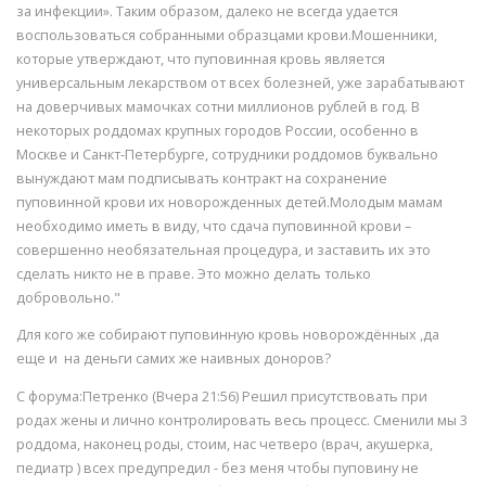
за инфекции». Таким образом, далеко не всегда удается
воспользоваться собранными образцами крови.Мошенники,
которые утверждают, что пуповинная кровь является
универсальным лекарством от всех болезней, уже зарабатывают
на доверчивых мамочках сотни миллионов рублей в год. В
некоторых роддомах крупных городов России, особенно в
Москве и Санкт-Петербурге, сотрудники роддомов буквально
вынуждают мам подписывать контракт на сохранение
пуповинной крови их новорожденных детей.Молодым мамам
необходимо иметь в виду, что сдача пуповинной крови –
совершенно необязательная процедура, и заставить их это
сделать никто не в праве. Это можно делать только
добровольно."
Для кого же собирают пуповинную кровь новорождённых ,да
еще и на деньги самих же наивных доноров?
С форума:Петренко (Вчера 21:56) Решил присутствовать при
родах жены и лично контролировать весь процесс. Сменили мы 3
роддома, наконец роды, стоим, нас четверо (врач, акушерка,
педиатр ) всех предупредил - без меня чтобы пуповину не