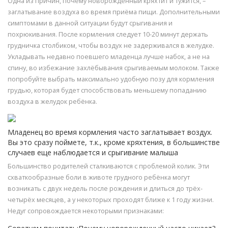
Одна из причин, почему новорожденный кряхтит и тужится, –
заглатывание воздуха во время приёма пищи. Дополнительными
симптомами в данной ситуации будут срыгивания и
похрюкивания. После кормления следует 10-20 минут держать
грудничка столбиком, чтобы воздух не задерживался в желудке.
Укладывать недавно поевшего младенца лучше набок, а не на
спину, во избежание захлёбывания срыгиваемым молоком. Также
попробуйте выбрать максимально удобную позу для кормления
грудью, которая будет способствовать меньшему попаданию
воздуха в желудок ребёнка.
Младенец во время кормления часто заглатывает воздух.
Вы это сразу поймете, т.к., кроме кряхтения, в большинстве
случаев еще наблюдается и срыгивание малыша
Большинство родителей сталкиваются с проблемой колик. Эти
схваткообразные боли в животе грудного ребёнка могут
возникать с двух недель после рождения и длиться до трёх-
четырёх месяцев, а у некоторых проходят ближе к 1 году жизни.
Недуг сопровождается некоторыми признаками: