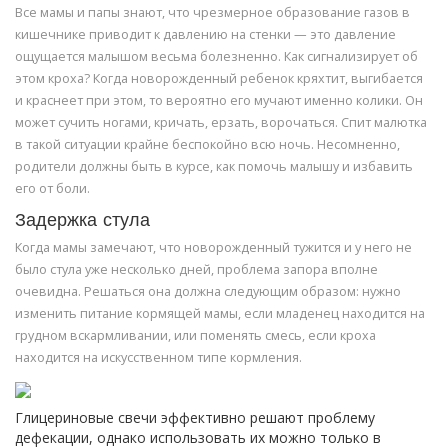
Все мамы и папы знают, что чрезмерное образование газов в
кишечнике приводит к давлению на стенки — это давление
ощущается малышом весьма болезненно. Как сигнализирует об
этом кроха? Когда новорожденный ребенок кряхтит, выгибается
и краснеет при этом, то вероятно его мучают именно колики. Он
может сучить ногами, кричать, ерзать, ворочаться. Спит малютка
в такой ситуации крайне беспокойно всю ночь. Несомненно,
родители должны быть в курсе, как помочь малышу и избавить
его от боли.
Задержка стула
Когда мамы замечают, что новорожденный тужится и у него не
было стула уже несколько дней, проблема запора вполне
очевидна. Решаться она должна следующим образом: нужно
изменить питание кормящей мамы, если младенец находится на
грудном вскармливании, или поменять смесь, если кроха
находится на искусственном типе кормления.
Глицериновые свечи эффективно решают проблему
дефекации, однако использовать их можно только в