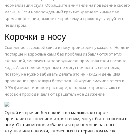
нормализации стула. Обращайте внимание на поведение своего
малыша. Если новорожденный кряхтит, краснеет, хнычет во
время дефекации, выясните проблему и проконсультируйтесь с
педиатром.
Корочки в носу
Скопление засохшей слизи в носу происходит у каждого. Но дети
постарше и взрослые сами без проблем избавляются от этих
скоплений, сморкаясь и периодически промывая свои носовые
ходы. А вот новорожденные не могут почистить себе носик,
поэтому не нужно забывать делать это им каждый день. Для
проведения процедуры берут ватный жгутик, смачивают его в
0,9% физиологическом растворе, осторожно просовывают в
носовой проход и делают вращательное движение.
Одной из причин беспокойства малыша, которое
проявляется сопением и кряхтеним, могут быть корочки в
носу. От них можно избавиться при помощи ватного
жгутика или палочки, смоченных в стерильном масле