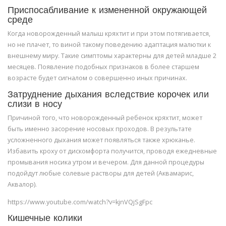
Приспосабливание к измененной окружающей
среде
Когда новорожденный малыш кряхтит и при этом потягивается,
но не плачет, то виной такому поведению адаптация малютки к
внешнему миру. Такие симптомы характерны для детей младше 2
месяцев. Появление подобных признаков в более старшем
возрасте будет сигналом о совершенно иных причинах.
Затруднение дыхания вследствие корочек или
слизи в носу
Причиной того, что новорожденный ребенок кряхтит, может
быть именно засорение носовых проходов. В результате
усложненного дыхания может появляться также хрюканье.
Избавить кроху от дискомфорта получится, проводя ежедневные
промывания носика утром и вечером. Для данной процедуры
подойдут любые солевые растворы для детей (Аквамарис,
Аквалор).
https://www.youtube.com/watch?v=kjnVQjSgFpc
Кишечные колики