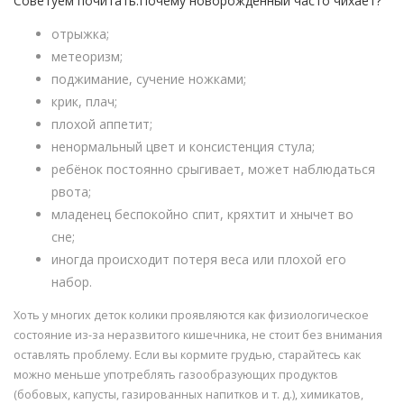
Советуем почитать:Почему новорожденный часто чихает?
отрыжка;
метеоризм;
поджимание, сучение ножками;
крик, плач;
плохой аппетит;
ненормальный цвет и консистенция стула;
ребёнок постоянно срыгивает, может наблюдаться
рвота;
младенец беспокойно спит, кряхтит и хнычет во
сне;
иногда происходит потеря веса или плохой его
набор.
Хоть у многих деток колики проявляются как физиологическое
состояние из-за неразвитого кишечника, не стоит без внимания
оставлять проблему. Если вы кормите грудью, старайтесь как
можно меньше употреблять газообразующих продуктов
(бобовых, капусты, газированных напитков и т. д.), химикатов,