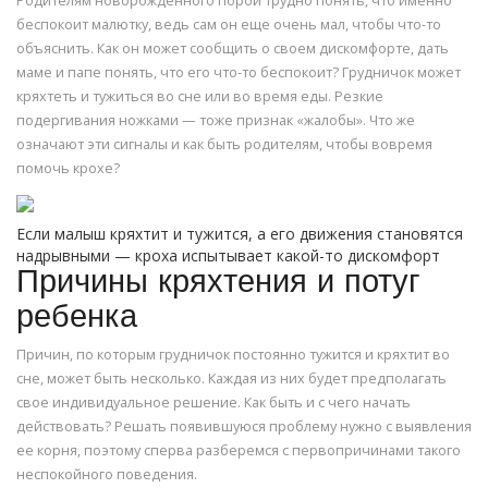
Родителям новорожденного порой трудно понять, что именно
беспокоит малютку, ведь сам он еще очень мал, чтобы что-то
объяснить. Как он может сообщить о своем дискомфорте, дать
маме и папе понять, что его что-то беспокоит? Грудничок может
кряхтеть и тужиться во сне или во время еды. Резкие
подергивания ножками — тоже признак «жалобы». Что же
означают эти сигналы и как быть родителям, чтобы вовремя
помочь крохе?
Если малыш кряхтит и тужится, а его движения становятся
надрывными — кроха испытывает какой-то дискомфорт
Причины кряхтения и потуг
ребенка
Причин, по которым грудничок постоянно тужится и кряхтит во
сне, может быть несколько. Каждая из них будет предполагать
свое индивидуальное решение. Как быть и с чего начать
действовать? Решать появившуюся проблему нужно с выявления
ее корня, поэтому сперва разберемся с первопричинами такого
неспокойного поведения.