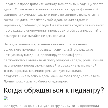
Регулярно проветривайте комнату, может быть, младенцу просто
душно. Отсутствие или нехватка свежего воздуха, физической
активности и эмоционального тепла негативно отражаются на
состоянии дитя. Старайтесь соблюдать режим отдыха и
кормления, особенно до года. Не забывайте следить за гигиеной:
после каждого опорожнения производите обмывание, меняйте
памперсы и смазывайте складки кремом.
Нередко сопение и кряхтение вызвано покалыванием
волосяного покрова на разных частях тела. Это раздражает
нежную кожу младенца, провоцирует дискомфорт и
беспокойство. Омывайте малютку отваром череды, ромашки или
марганцовки перед сном, надевайте одежду из натуральной
ткани. Народная медицина рекомендует смазывать
раздраженные участки медом. Данный совет подойдет не всем.
Лучше проконсультируйтесь с педиатром.
Когда обращаться к педиатру?
Если грудничок кряхтит и тужится круглые сутки на протяжении