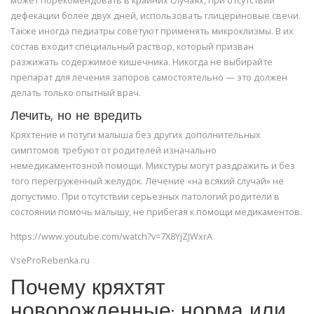
может порекомендовать в крайних случаях, при отсутствии
дефекации более двух дней, использовать глицериновые свечи.
Также иногда педиатры советуют применять микроклизмы. В их
состав входит специальный раствор, который призван
разжижать содержимое кишечника. Никогда не выбирайте
препарат для лечения запоров самостоятельно — это должен
делать только опытный врач.
Лечить, но не вредить
Кряхтение и потуги малыша без других дополнительных
симптомов требуют от родителей изначально
немедикаментозной помощи. Микстуры могут раздражить и без
того перегруженный желудок. Лечение «на всякий случай» не
допустимо. При отсутствии серьезных патологий родители в
состоянии помочь малышу, не прибегая к помощи медикаментов.
https://www.youtube.com/watch?v=7X8YjZJWxrA
VseProRebenka.ru
Почему кряхтят
новорожденные: норма или