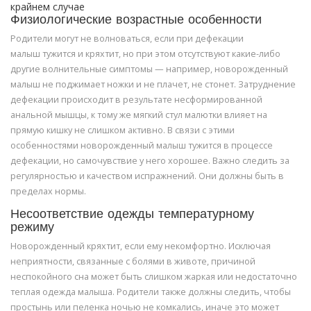
крайнем случае
Физиологические возрастные особенности
Родители могут не волноваться, если при дефекации
малыш тужится и кряхтит, но при этом отсутствуют какие-либо
другие волнительные симптомы — например, новорожденный
малыш не поджимает ножки и не плачет, не стонет. Затруднение
дефекации происходит в результате несформированной
анальной мышцы, к тому же мягкий стул малютки влияет на
прямую кишку не слишком активно. В связи с этими
особенностями новорожденный малыш тужится в процессе
дефекации, но самочувствие у него хорошее. Важно следить за
регулярностью и качеством испражнений. Они должны быть в
пределах нормы.
Несоответствие одежды температурному
режиму
Новорожденный кряхтит, если ему некомфортно. Исключая
неприятности, связанные с болями в животе, причиной
неспокойного сна может быть слишком жаркая или недостаточно
теплая одежда малыша. Родители также должны следить, чтобы
простынь или пеленка ночью не комкались, иначе это может