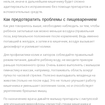
нельзя, иначе в дальнейшем кишечнику будет сложно
адаптироваться к испражнению без помощи препаратов и
вспомогательных средств.
Как предотвратить проблемы с пищеварением
Как уже говорилось выше, необходимо наблюдать за тем, чтобы
ребёнок заглатывал как можно меньше воздуха (правильная
поза, вертикальное положение после кормления). Ведь именно
попавший в желудок, а затем и в кишечник, воздух вызывает
дискомфорт и усиливает колики.
Для профилактики колик и запоров соблюдайте правильный
режим питания, давайте ребёнку воду, не вводите прикорм
раньше положенного срока. Очень важно выполнять с малышом
гимнастику и массаж, например, поглаживать область вокруг
пупка по часовой стрелке. Полезно выкладывать младенца на
животик (только не после еды). Это не только улучшает работу
кишечника и уменьшает скопление газов, но и способствует
укреплению брюшных мышц.
По назначению врача давайте малышу препараты с лактулозой
для улучшения микрофлоры слизистой стенки кишечника и