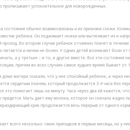
то прописывают успокоительное для новорожденных.
ва состояния обычно взаимосвязаны и их признаки схожи. Колики
животик ребенка. Он поджимает ножки или вытягивает их и напр
й проход. Во втором случае ребенок отчаянно плачет в течение
о питается и ничем не болен. У одних детей возникают боли от г
чать, а у третьих – и то, и другое вместе. Все эти состояния н
сяцам, причем во всех случаях самое худшее время бывает от 1
 доме матери сказали, что у нее спокойный ребенок, а через нес
ается сердитым плачем, который продолжается 3-4 часа без пер
все это помогает лишь на минуту. Часа через два ей кажется, чт
о придется. Мать дает ему молока, которое он сначала жадно п
шераздирающий крик продолжается весь перерыв от одного кормл
ает всего несколько таких припадков в первые месяцы, но у не