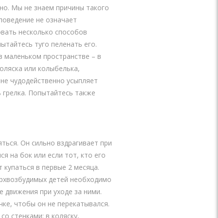
но. Мы не знаем причины такого
поведение не означает
овать несколько способов
ытайтесь туго пеленать его.
в маленьком пространстве – в
оляска или колыбелька,
ине чудодейственно усыпляет
ь грелка. Попытайтесь также
ться. Он сильно вздрагивает при
я на бок или если тот, кто его
 купаться в первые 2 месяца.
верхвозбудимых детей необходимо
е движения при уходе за ними.
ке, чтобы он не перекатывался.
о стенками: в коляску,