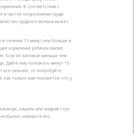
кормления. В соответствии с
ое и частое опорожнение груди
оличество грудного молока может
 в течение 15 минут или больше и
ущее кормление ребенок выпил
ие. Если он заплакал меньше чем
а. Дайте ему поплакать минут 15-
т все сильнее, то попробуйте
, как только вам покажется, что у
насморк, кашель или жидкий стул.
 необычно, измерьте его