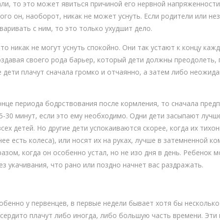
али, то это может явиться причиной его нервной напряженности
этого он, наоборот, никак не может уснуть. Если родители или 
варивать с ним, то это только ухудшит дело.
то никак не могут уснуть спокойно. Они так устают к концу каж
оздавая своего рода барьер, который дети должны преодолеть, 
 дети плачут сначала громко и отчаянно, а затем либо неожида
конце периода бодрствования после кормления, то сначала предп
15-30 минут, если это ему необходимо. Одни дети засыпают лучше
всех детей. Но другие дети успокаиваются скорее, когда их тихо
 нее есть колеса), или носят их на руках, лучше в затемненной 
азом, когда он особенно устал, но не изо дня в день. Ребенок 
ез укачивания, что рано или поздно начнет вас раздражать.
бенно у первенцев, в первые недели бывает хотя бы несколько 
сердито плачут либо иногда, либо большую часть времени. Эти