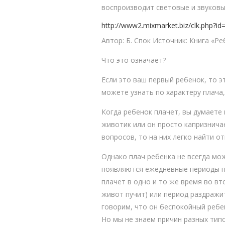
воспроизводит световые и звуков
http://www2.mixmarket.biz/clk.php
Автор: Б. Спок Источник: Книга «Ре
Что это означает?
Если это ваш первый ребенок, то э
можете узнать по характеру плача,
Когда ребенок плачет, вы думаете 
животик или он просто капризнича
вопросов, то на них легко найти от
Однако плач ребенка не всегда мо
появляются ежедневные периоды пл
плачет в одно и то же время во вто
живот пучит) или период раздражит
говорим, что он беспокойный ребе
Но мы не знаем причин разных тип