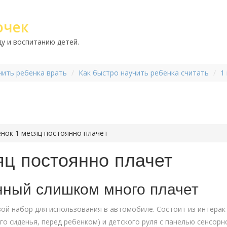
очек
у и воспитанию детей.
чить ребенка врать
Как быстро научить ребенка считать
1
нок 1 месяц постоянно плачет
яц постоянно плачет
ный слишком много плачет
ровой набор для использования в автомобиле.­ Состоит из интер
го сиденья,­ перед ребенком) и детского руля с панелью сенсорн