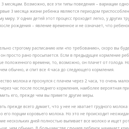
 3 месяцам. Возможно, все эти типы поведения – вариации одно
ервые 3 месяца жизни ребенка являются периодом приспособлен
 миру. У одних детей этот процесс проходит легко, у других тр
после рождения – явление временное и не означает, что ребено
ельно строгому расписанию или «по требованию», скоро вы буде
я он просто рано просыпается. Если в предыдущее кормление ре
ше положенного времени, то, возможно, он плачет от голода. Н
чем обычно, и спит все 4 часа до следующего кормления.
ство молока и проснулся с плачем через 2 часа, то очень мало
м через час после последнего кормления, наиболее вероятная при
рмить его, прежде чем вы примете другие меры.
ать прежде всего думает, что у нее не хватает грудного молока
о его порции коровьего молока. Но это не происходит неожидан
ение нескольких дней полностью выпивает все молоко и ищет ро
ьше, чем обычно. В большинстве случаев ребенок начинает крич