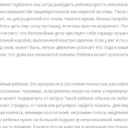
енно глубокого сна, когда разбудить ребенка просто невозмож
 несовершенстве пищеварительной или нервной системы. Такое 
ит, но для родителей это очень тяжелое время. Можно попроб
тесь дать ему соску-пустышку, если ваш врач не возражает. Поп
считают, что беспокойные дети чувствуют себя гораздо лучше 
тонной коробке, выложенной изнутри одеялом. Если у вас есть к
д сном, может быть, легкое движение успокоит его. Езда в маш
том, что дома все начинается сначала. Ребенка может успокоит
йный ребенок. Его мускулы не в состоянии полностью расслабля
ложение. Например, если ребенок лежал на спине и перевернулс
н может подпрыгнуть от испуга. Такой ребенок обычно не любит
жет страдать от газов или регулярно сердито плакать. Для с
хая комната, минимум посетителей, негромкие голоса, медленны
 ребенка нужно на большой подушке (в непромокаемой наволоч
асть времени. Кладите его на животик в маленькую постельку с