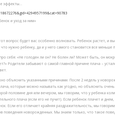
ые эффекты…
?id=18672276&gid=4294957199&cat=90783
бенок и уход за ним»
тот вопрос будет вас особенно волновать. Ребенок растет, и в
 что нужно ребенку, да и у него самого становится все меньше п
про себя: «Не голоден ли он? Не болен ли? Может быть, он мок
ет?» Родители забывают о самой главной причине плача – устал
вет.
жно объяснить указанными причинами. После 2 недель у новоро
ача, которые можно называть как угодно, но объяснить очень 
рой половине дня или вечером, мы говорим, что у ребенка колики
ельного плача (если его не пучит). Если ребенок плачет и днем,
нок. Если его отличает крайняя раздражительность, мы говорим
ов поведения новорожденных. Мы знаем только, что такое повед