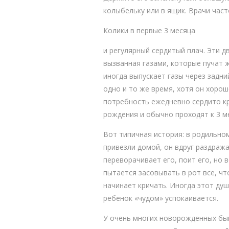
колыбельку или в ящик. Врачи час
Колики в первые 3 месяца
и регулярный сердитый плач. Эти д
вызванная газами, которые пучат 
иногда выпускает газы через задни
одно и то же время, хотя он хорош
потребность ежедневно сердито кри
рождения и обычно проходят к 3 ме
Вот типичная история: в родильном
привезли домой, он вдруг раздраж
переворачивает его, поит его, но 
пытается засовывать в рот все, чт
начинает кричать. Иногда этот ду
ребенок «чудом» успокаивается.
У очень многих новорожденных быв