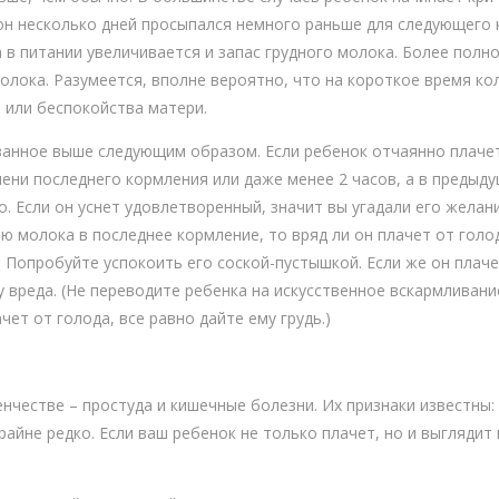
 он несколько дней просыпался немного раньше для следующего 
в питании увеличивается и запас грудного молока. Более полн
лока. Разумеется, вполне вероятно, что на короткое время к
 или беспокойства матери.
анное выше следующим образом. Если ребенок отчаянно плачет
мени последнего кормления или даже менее 2 часов, а в предыд
. Если он уснет удовлетворенный, значит вы угадали его желан
ю молока в последнее кормление, то вряд ли он плачет от голод
 Попробуйте успокоить его соской-пустышкой. Если же он плаче
у вреда. (Не переводите ребенка на искусственное вскармливание
чет от голода, все равно дайте ему грудь.)
честве – простуда и кишечные болезни. Их признаки известны: 
айне редко. Если ваш ребенок не только плачет, но и выглядит