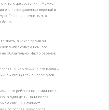
го и того же состояния. Можно
ия его несовершенных нервной и
удно. Главное, помните, что
к болен.
те знать, в какое время он
бенок выпил совсем немного
о не обязательно. Часто ребенок
вероятно, что причина его плача –
чина – газы.) Если он проснулся
 или, если ребенок вскармливается
но, в один день. Начинается
тиком еще. Он начинает
ать от голода сразу после