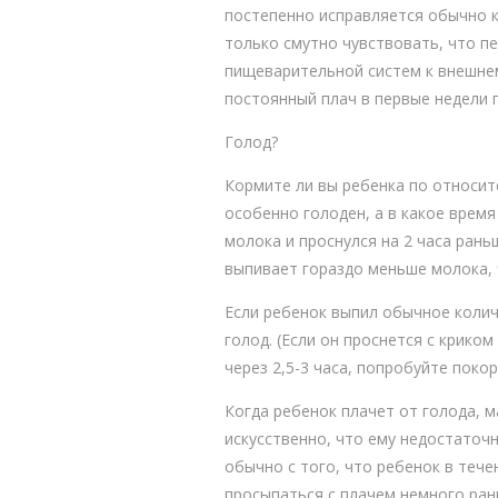
постепенно исправляется обычно к
только смутно чувствовать, что п
пищеварительной систем к внешнему
постоянный плач в первые недели 
Голод?
Кормите ли вы ребенка по относит
особенно голоден, а в какое врем
молока и проснулся на 2 часа рань
выпивает гораздо меньше молока, 
Если ребенок выпил обычное количе
голод. (Если он проснется с крико
через 2,5-3 часа, попробуйте поко
Когда ребенок плачет от голода, м
искусственно, что ему недостаточн
обычно с того, что ребенок в теч
просыпаться с плачем немного ран