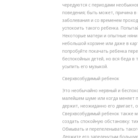
чередуются с периодами необыкнов
поведения; быть может, причина в
заболевания и со временем проход
успокоить такого ребенка. Попытай
Некоторые матери и опытные няни 
небольшой корзине или даже в кар
попробуйте покачать ребенка пере
беспокойных детей, но вся беда в 
усыпить его музыкой.
Сверхвозбудимый ребенок
Это необычайно нервный и беспоко
малейшем шуме или когда меняет по
держит, неожиданно его двигает, о
Сверхвозбудимый ребенок также мо
создать спокойную обстановку: ти
Обмывать и перепеленывать такого
Держите его запеленутым большую ч