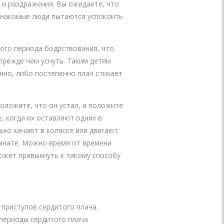
 и раздражения. Вы ожидаете, что
незнакомые люди пытаются успокоить
дого периода бодрствования, что
прежде чем уснуть. Таким детям
нно, либо постепенно плач стихает
оложите, что он устал, и положите
, когда их оставляют одних в
нько качают в коляске или двигают
комнате. Можно время от времени
может привыкнуть к такому способу
приступов сердитого плача.
 периоды сердитого плача