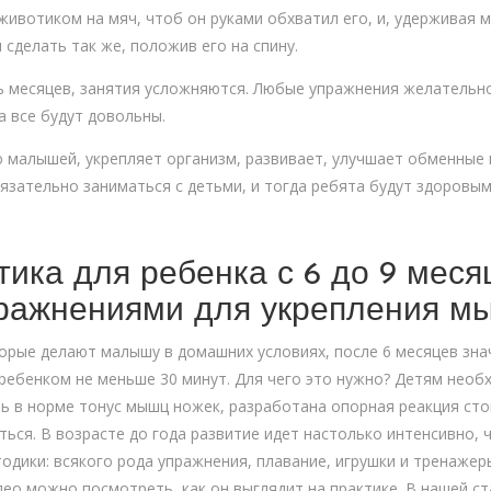
вотиком на мяч, чтоб он руками обхватил его, и, удерживая 
 сделать так же, положив его на спину.
ь месяцев, занятия усложняются. Любые упражнения желательно
а все будут довольны.
 малышей, укрепляет организм, развивает, улучшает обменные 
ательно заниматься с детьми, и тогда ребята будут здоровым
ика для ребенка с 6 до 9 месяц
пражнениями для укрепления м
торые делают малышу в домашних условиях, после 6 месяцев зна
 ребенком не меньше 30 минут. Для чего это нужно? Детям необ
ь в норме тонус мышц ножек, разработана опорная реакция ст
ься. В возрасте до года развитие идет настолько интенсивно, ч
дики: всякого рода упражнения, плавание, игрушки и тренажер
идео можно посмотреть, как он выглядит на практике. В нашей 