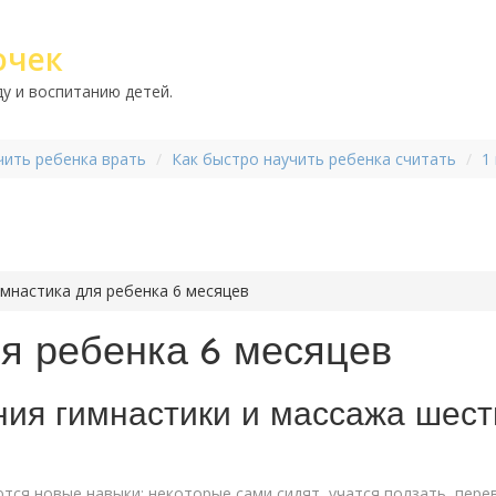
очек
у и воспитанию детей.
чить ребенка врать
Как быстро научить ребенка считать
1
мнастика для ребенка 6 месяцев
я ребенка 6 месяцев
ния гимнастики и массажа шес
ся новые навыки: некоторые сами сидят, учатся ползать, перев