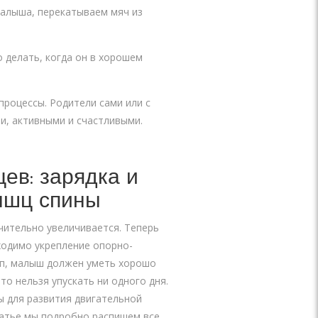
малыша, перекатываем мяч из
 делать, когда он в хорошем
процессы. Родители сами или с
и, активными и счастливыми.
ев: зарядка и
ышц спины
чительно увеличивается. Теперь
ходимо укрепление опорно-
оп, малыш должен уметь хорошо
то нельзя упускать ни одного дня.
ы для развития двигательной
статье мы подробно распишем все