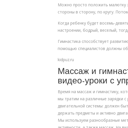
Можно просто положить малютку жи
стороны в сторону, по кругу. Потом
Когда ребенку будет восемь-девят
настроении, бодрый, веселый, тогд
Гимнастика способствует развитию
помощью специалистов должны обяз
kidpuz.ru
Массаж и гимнаст
видео-уроки с у
Время на массаж и гимнастику, ко
мы тратим на различные зарядки с
двигательной системы: должен быт
держать предметы и активно двигат
Мы используем разнообразные мето
активности, а также массаж. На в