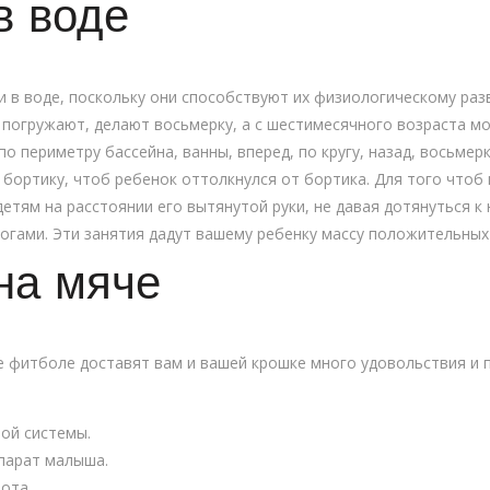
в воде
 в воде, поскольку они способствуют их физиологическому раз
, погружают, делают восьмерку, а с шестимесячного возраста м
по периметру бассейна, ванны, вперед, по кругу, назад, восьмер
 бортику, чтоб ребенок оттолкнулся от бортика. Для того чтоб
етям на расстоянии его вытянутой руки, не давая дотянуться к
ногами. Эти занятия дадут вашему ребенку массу положительных
на мяче
 фитболе доставят вам и вашей крошке много удовольствия и п
ой системы.
парат малыша.
ота.