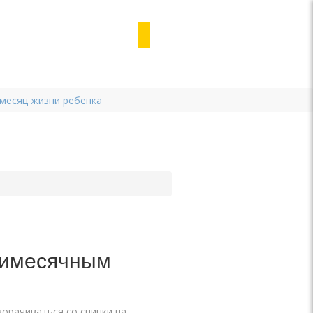
 месяц жизни ребенка
тимесячным
орачиваться со спинки на