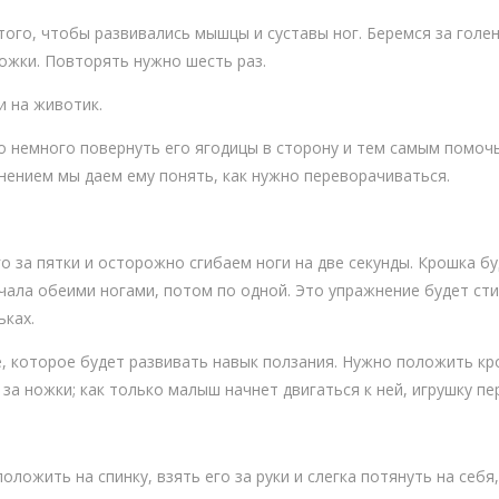
ого, чтобы развивались мышцы и суставы ног. Беремся за голен
ножки. Повторять нужно шесть раз.
и на животик.
о немного повернуть его ягодицы в сторону и тем самым помочь
нением мы даем ему понять, как нужно переворачиваться.
 за пятки и осторожно сгибаем ноги на две секунды. Крошка бу
чала обеими ногами, потом по одной. Это упражнение будет сти
ьках.
, которое будет развивать навык ползания. Нужно положить кро
за ножки; как только малыш начнет двигаться к ней, игрушку п
ложить на спинку, взять его за руки и слегка потянуть на себя,