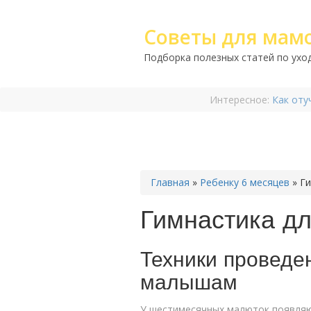
Советы для мам
Подборка полезных статей по уход
Интересное:
Как оту
Главная
»
Ребенку 6 месяцев
»
Ги
Гимнастика дл
Техники проведе
малышам
У шестимесячных малюток появляют