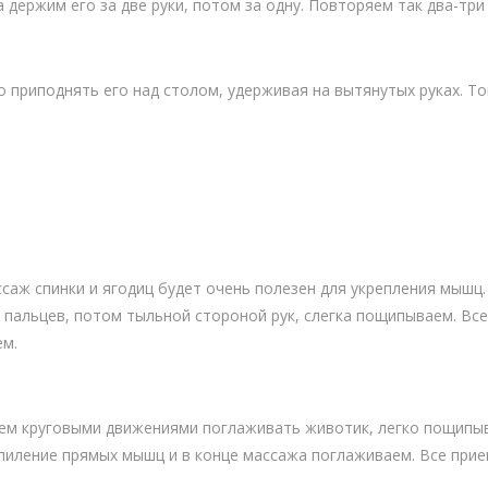
 держим его за две руки, потом за одну. Повторяем так два-три 
 приподнять его над столом, удерживая на вытянутых руках. То
саж спинки и ягодиц будет очень полезен для укрепления мышц
пальцев, потом тыльной стороной рук, слегка пощипываем. Все 
ем.
аем круговыми движениями поглаживать животик, легко пощипыв
пиление прямых мышц и в конце массажа поглаживаем. Все прие