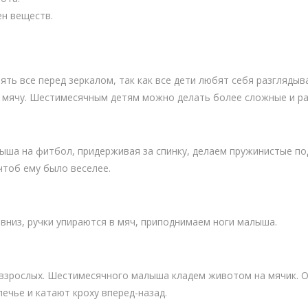
н веществ.
ть все перед зеркалом, так как все дети любят себя разглядыв
к мячу. Шестимесячным детям можно делать более сложные и р
ыша на фитбол, придерживая за спинку, делаем пружинистые по
чтоб ему было веселее.
вниз, ручки упираются в мяч, приподнимаем ноги малыша.
взрослых. Шестимесячного малыша кладем животом на мячик. О
лечье и катают кроху вперед-назад.