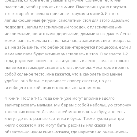
средства, которые есть у мамы в сумочке. Соленое тесто или
пластилин, чтобы размять пальчики. Пластилин нужно покупать
тот, который не сильно прилипает к рукам и мягкий. Из него
лепим крошечные фигурки, самолетный стол для этого идеально
подходит. Лепим пластилиновый городок, с пластилиновыми
человечками, животными, деревьями, домами и так далее. Лепка
может занять малыша на полчаса-час, в зависимости от возраста.
Да, не забывайте, что ребенок заинтересуется процессом, если и
мама или папа будут активно участвовать в этом. В возрасте 1-2
года, родители занимают главную роль в лепке, а малыш только
пытается взаимодействовать с пластилином. Некоторые возят с
собой соленое тесто, мне кажется, что в самолете оно менее
удобно, оно больше прилипает к поверхностям, но для
всеобщего спокойствия его использовать можно.
4. Книги. После 1-1.5 года книги уже могут вполне надолго
заинтересовать малыша. Мы берем с собой небольшую стопочку
тоненьких книжек. Для малышей можно взять азбуку, а то есть
книгу, где есть разные картинки и буквы. Также нужны две-три
книги с сюжетом, это могут быть рассказы или сказки. И
обязательно нужна книга-искалка, где нарисовано очень-очень