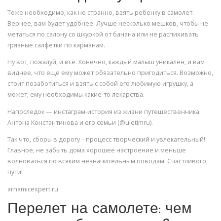
Тоже необходимо, как не странно, взять ребенку в самолет.
Вернее, вам будет удобнее. Лучше несколько мешков, чтобы не
метаться по салону со шкуркой от банана или не распихивать
грязные салфетки по карманам.
Ну вот, пожалуй, и всё. Конечно, каждый малыш уникален, и вам
виднее, что ещё ему может обязательно пригодиться. Возможно,
стоит позаботиться и взять с собой его любимую игрушку, а
может, ему необходимы какие-то лекарства.
Напоследок — инстаграм-история из жизни путешественника
Антона Константинова и его семьи (@uletimru).
Так что, сборы в дорогу – процесс творческий и увлекательный!
Главное, не забыть дома хорошее настроение и меньше
волноваться по всяким незначительным поводам. Счастливого
пути!
arnamicexpert.ru
Перелет на самолете: чем