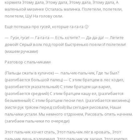
кормила Этому дала, Этому дала, Этому дала, Этому дала, А
маленькой мизинке Осталась малинка. Полетели, полетели,
полетели, Шу! На голову сели.
Ещё потешка про гусей, которые га-га-га 🙂
— Гуси, гуси! — Га-га-га — Есть хотите? — Да-да-да! — Летите
домой! Серый волк под горой! Быстренько поели И полетели!
(машем ручками)
Разговор с пальчиками
(Пальцы сжаты в кулачок) — пальчик-пальчик, Где ты был?
(разгибается большой палец) — С этим братцем в лес ходил,
(разгибается указательный) С этим братцем щи варил,
(разгибается средний) С этим братцем кашу ел, (разгибается
безымянный) С этим братцем песни пел. (разгибается мизинец)
(кисти рук трясем перед собой) Вы сегодня рисовали, Наши
пальчики устали. Мы немного отдохнем, Рисовать опять начнем.
(загибаем пальчики по очереди)
Этот пальчик хочет спать, Этот пальчик лёг в кровать, Этот
пальчик лишь вздремнул, Этот пальчик уж заснул. Этот крепко,