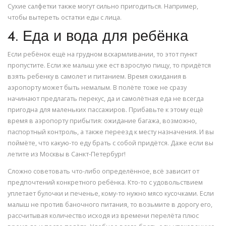
Сухие салфетки также могут сильно пригодиться. Например,
чтобы вытереть остатки еды с лица.
4. Еда и вода для ребёнка
Если ребёнок ещё на грудном вскармливании, то этот пункт
пропустите. Если же малыш уже ест взрослую пищу, то придётся
взять ребенку в самолет и питанием. Время ожидания в
аэропорту может быть немалым. В полёте тоже не сразу
начинают предлагать перекус, да и самолётная еда не всегда
пригодна для маленьких пассажиров. Прибавьте к этому ещё
время в аэропорту прибытия: ожидание багажа, возможно,
паспортный контроль, а также переезд к месту назначения. И вы
поймёте, что какую-то еду брать с собой придётся. Даже если вы
летите из Москвы в Санкт-Петербург!
Сложно советовать что-либо определённое, всё зависит от
предпочтений конкретного ребёнка. Кто-то с удовольствием
уплетает булочки и печенье, кому-то нужно мясо кусочками. Если
малыш не против баночного питания, то возьмите в дорогу его,
рассчитывая количество исходя из времени перелёта плюс