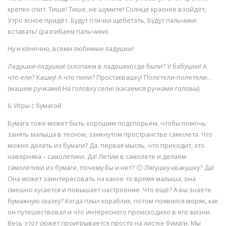
крепко спит. Тише! Тише, не шумите! Солнце красное взойдёт,
Утро ясное придёт. Будут птички щебетать, Будут пальчики
вставать! (разгибаем пальчики)
Ну и конечно, всеми любимые ладушки!
Ладушки-ладушки! (хлопаем в ладошки) где были? У бабушки! А
что ели? Кашку! А что пили? Простаквашку! Полетели-полетели…
(машем ручками) На головку сели! (касаемся ручками головы)
6. Игры с бумагой
Бумага тоже может быть хорошим подспорьем, чтобы помочь
занять малыша в тесном, замкнутом пространстве самолета. Что
можно делать из бумаги? Да, первая мысль, что приходит, это
наверняка – самолетики. Да! Летим в самолете и делаем
самолетики из бумаги, почему бы и нет? 🙂 Лягушку-квакушку? Да!
Она может заинтересовать на какое-то время малыша, она
смешно кусается и повышает настроение. Что ещё? А вы знаете
бумажную сказку? Когда плыл кораблик, потом появился моряк, как
он путешествовал и что интересного происходило в его жизни.
Весь этот сюжет проигрывается просто на листке бумаги. Мы