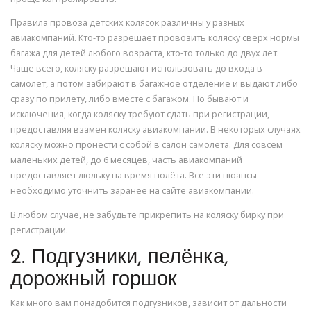
Правила провоза детских колясок различны у разных
авиакомпаний. Кто-то разрешает провозить коляску сверх нормы
багажа для детей любого возраста, кто-то только до двух лет.
Чаще всего, коляску разрешают использовать до входа в
самолёт, а потом забирают в багажное отделение и выдают либо
сразу по прилёту, либо вместе с багажом. Но бывают и
исключения, когда коляску требуют сдать при регистрации,
предоставляя взамен коляску авиакомпании. В некоторых случаях
коляску можно пронести с собой в салон самолёта. Для совсем
маленьких детей, до 6 месяцев, часть авиакомпаний
предоставляет люльку на время полёта. Все эти нюансы
необходимо уточнить заранее на сайте авиакомпании.
В любом случае, не забудьте прикрепить на коляску бирку при
регистрации.
2. Подгузники, пелёнка,
дорожный горшок
Как много вам понадобится подгузников, зависит от дальности