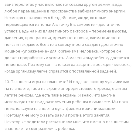
авиаперелетах у нас включаются совсем другой режим, ведь
любое перемещение в пространстве забирает много энергии.
Несмотря на кажущееся бездействие, люди, которые
перемещаются из точки А в точку Б в самолете – достаточно
устают. Ведь на них влияет много факторов – перемена высоты,
давления, пространства, временного пояса, климатического
пояса и так далее. Все это в совокупности создает достаточно
мощное «упражнение» для организма человека, которое он
должен проработать и усвоить. А маленькому ребенку достается
не меньше. Поэтому сон – это всегда защитная реакция человека,
когда организму легче справится с поставленной задачей.
10. Планшет и игры на планшете? И сюда же запишу мультики как
на планшете, так и на экране впереди стоящего кресла, если вы
летите рейсом, где есть такие экраны. Я знаю, что многие
используют этот вид развлечения ребенка в самолете. Мы пока
не используем планшет и мультфильмы в жизни малышки.
Поэтому я не могу сказать за или против этого занятия.
Некоторые родители рассказывали мне, что именно планшет им
спас полет и смог развлечь ребенка.