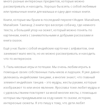
много разные интересных предметов, которые можно
рассматривать и находить. Хорошо бы взять с собой любимые
или привычные книги для малыша и одну-две новых книги.
Книги, которые мы брали в последний перелет Индия- Малайзия,
Малайзия- Таиланд: 2 книги про веселую собачку, где немного
текста, а больший упор на сюжет, который можно понять по
картинкам, книга с занимательными и добрыми рассказами и
книга сказок.
Ещё у нас были с собой индийские карточки с алфавитом, они
занимают мало места, но их можно рассматривать и находить
что-то интересное.
5. Пальчиковые игры и потешки. Мы очень любим играть в
помощью своих собственных пальчиков и ладошек. Я уже давно
увлекаюсь индийскими танцами, а многие знают, что главный
элемент индийских танцев – это мудры, жесты руками, которые
изображают то или иное явление. Ярослава тоже любит мудры и
с удовольствием повторяет за мной многие жесты, с помощью
которых мы придумываем на ходу какие-то сказки, истории,
интересные сюжеты. Я это пишу к тому, что дети любят