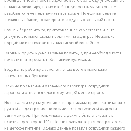
время до и после полёта. Удобнее всего брать еду, упакованную
в пластиковую тару, так можно быть уверенными, что она не
разобьётся и не перепачкает всё вокруг. Но если вы берёте
стеклянные банки, то заверните каждую в отдельный пакет.
Если вы берёте что-то, приготовленное самостоятельно, то
упакуйте это маленькими порциями на один раз. Несколько
порций можно положить в пластиковый контейнер.
Овощи и фрукты нужно заранее помыть, и, при необходимости
почистить и порезать небольшими кусочками.
Воду взять ребенку в самолет лучше всего в маленьких
запечатанных бутылках.
Обычно при наличии маленького пассажира, сотрудники
аэропорта относятся к досмотру вещей менее строго.
Но на всякий случай уточним, что правилами провозки питания в
ручной клади ограничено количество провозимой жидкости
одним литром. Причём, жидкость должна быть упакована в
пластиковую тару по 100 г. Но эти правила не распространяются
на детское питание. Однако данные правила сотрудники каждого