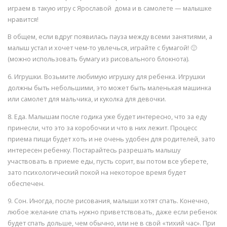
играем в такую игру с Ярославой дома и в самолете — малышке
нравится!
В общем, если вдруг появилась пауза между всеми занятиями, а
малыш устал и хочет чем-то увлечься, играйте с бумагой! 🙂
(можно использовать бумагу из рисовального блокнота).
6. Игрушки. Возьмите любимую игрушку для ребенка. Игрушки
должны быть небольшими, это может быть маленькая машинка
или самолет для мальчика, и куколка для девочки.
8. Еда. Малышам после годика уже будет интересно, что за еду
принесли, что это за коробочки и что в них лежит. Процесс
приема пищи будет хоть и не очень удобен для родителей, зато
интересен ребенку. Постарайтесь разрешать малышу
участвовать в приеме еды, пусть сорит, вы потом все уберете,
зато психологический покой на некоторое время будет
обеспечен.
9. Сон. Иногда, после рисования, малыши хотят спать. Конечно,
любое желание спать нужно приветствовать, даже если ребенок
будет спать дольше, чем обычно, или не в свой «тихий час». При