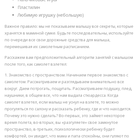
Пластилин
Любимую игрушку (небольшую)
Важное правило: мы не показываем малышу все секреты, которые
хранятся в маминой сумке. Будьте последовательны, используйте
по очереди все свои дорожные средства для малыша,
перемешивая их самолетным расписанием.
Расскажем вам предположительный алгоритм занятий с малышом
после того, как самолет взлетел:
1. Знакомство с пространством. Начинаем первое знакомство с
самолетом. Рассматриваем и разглядываем внимательно все
вокруг. Даем потрогать, пощупать. Рассматриваем подушку, плед,
наушники, в общем все, что нам выдала стюардесса. Когда
самолет взлетел, если малыш не уснул на взлете, то можно
прогуляться по салону и рассказать ребенку, где и что находится.
Почему это нужно сделать? Во-первых, это займет некоторое
время полета, во-вторых, вы «разгуляете» свое замкнутое
пространство, в-третьих, психологически ребенку будет
комфортей, он увидит, что мама и папа спокойны, они гуляют по