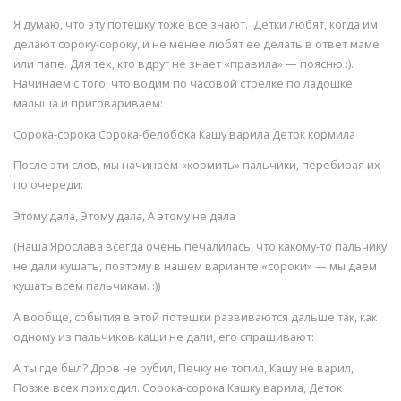
Я думаю, что эту потешку тоже все знают. Детки любят, когда им
делают сороку-сороку, и не менее любят ее делать в ответ маме
или папе. Для тех, кто вдруг не знает «правила» — поясню :).
Начинаем с того, что водим по часовой стрелке по ладошке
малыша и приговариваем:
Сорока-сорока Сорока-белобока Кашу варила Деток кормила
После эти слов, мы начинаем «кормить» пальчики, перебирая их
по очереди:
Этому дала, Этому дала, А этому не дала
(Наша Ярослава всегда очень печалилась, что какому-то пальчику
не дали кушать, поэтому в нашем варианте «сороки» — мы даем
кушать всем пальчикам. :))
А вообще, события в этой потешки развиваются дальше так, как
одному из пальчиков каши не дали, его спрашивают:
А ты где был? Дров не рубил, Печку не топил, Кашу не варил,
Позже всех приходил. Сорока-сорока Кашку варила, Деток