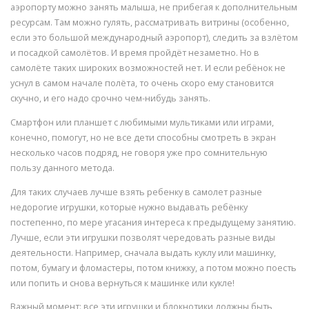
аэропорту можно занять малыша, не прибегая к дополнительным
ресурсам. Там можно гулять, рассматривать витрины (особенно,
если это большой международный аэропорт), следить за взлётом
и посадкой самолётов. И время пройдёт незаметно. Но в
самолёте таких широких возможностей нет. И если ребёнок не
уснул в самом начале полёта, то очень скоро ему становится
скучно, и его надо срочно чем-нибудь занять.
Смартфон или планшет с любимыми мультиками или играми,
конечно, помогут, но не все дети способны смотреть в экран
несколько часов подряд, не говоря уже про сомнительную
пользу данного метода.
Для таких случаев лучше взять ребенку в самолет разные
недорогие игрушки, которые нужно выдавать ребёнку
постепенно, по мере угасания интереса к предыдущему занятию.
Лучше, если эти игрушки позволят чередовать разные виды
деятельности. Например, сначала выдать куклу или машинку,
потом, бумагу и фломастеры, потом книжку, а потом можно поесть
или попить и снова вернуться к машинке или кукле!
Важный момент: все эти игрушки и блокнотики должны быть