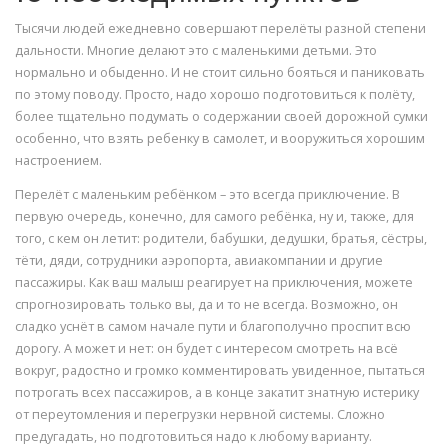
Тысячи людей ежедневно совершают перелёты разной степени
дальности. Многие делают это с маленькими детьми. Это
нормально и обыденно. И не стоит сильно бояться и паниковать
по этому поводу. Просто, надо хорошо подготовиться к полёту,
более тщательно подумать о содержании своей дорожной сумки
особенно, что взять ребенку в самолет, и вооружиться хорошим
настроением.
Перелёт с маленьким ребёнком – это всегда приключение. В
первую очередь, конечно, для самого ребёнка, ну и, также, для
того, с кем он летит: родители, бабушки, дедушки, братья, сёстры,
тёти, дяди, сотрудники аэропорта, авиакомпании и другие
пассажиры. Как ваш малыш реагирует на приключения, можете
спрогнозировать только вы, да и то не всегда. Возможно, он
сладко уснёт в самом начале пути и благополучно проспит всю
дорогу. А может и нет: он будет с интересом смотреть на всё
вокруг, радостно и громко комментировать увиденное, пытаться
потрогать всех пассажиров, а в конце закатит знатную истерику
от переутомления и перегрузки нервной системы. Сложно
предугадать, но подготовиться надо к любому варианту.