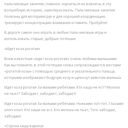
пальчиковые занятия, главное, научиться их вовлечь в эту
волшебную историю, заинтересовать. Пальчиковые занятия
полезны для моторики рук и для хорошей координации,
тренируют концентрацию внимания и память. Пробуйте!
В дороге самое оно играть в любые пальчиковые игры и
использовать старые, добрые потешки:
«Идет коза рогатая»
Всем известная «идет коза рогатая» очень любима малышами.
Как вы помните, в этой потешки слова сопровождаются жестами
«рогатой козы» с помощью среднего и указательного пальца,
которыми изображают бодучую козу и щекочут животик малыша.
Идет коза рогатая За малыми ребятами. Кто кашу не ест? Молоко
не пьет? Забодает, забодает, забодает!
Идет коза рогатая За малыми ребятами. Ножками топ-топ, Глазами
хлоп-хлоп. Кто каши не ест, Кто молока не пьет, Того забодаю,
забодаю!
«Сорока кашу варила»