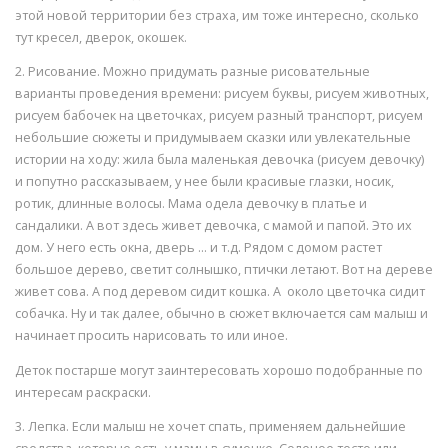
этой новой территории без страха, им тоже интересно, сколько
тут кресел, дверок, окошек.
2. Рисование. Можно придумать разные рисовательные
варианты проведения времени: рисуем буквы, рисуем животных,
рисуем бабочек на цветочках, рисуем разный транспорт, рисуем
небольшие сюжеты и придумываем сказки или увлекательные
истории на ходу: жила была маленькая девочка (рисуем девочку)
и попутно рассказываем, у нее были красивые глазки, носик,
ротик, длинные волосы. Мама одела девочку в платье и
сандалики. А вот здесь живет девочка, с мамой и папой. Это их
дом. У него есть окна, дверь … и т.д. Рядом с домом растет
большое дерево, светит солнышко, птички летают. Вот на дереве
живет сова. А под деревом сидит кошка. А около цветочка сидит
собачка. Ну и так далее, обычно в сюжет включается сам малыш и
начинает просить нарисовать то или иное.
Деток постарше могут заинтересовать хорошо подобранные по
интересам раскраски.
3. Лепка. Если малыш не хочет спать, применяем дальнейшие