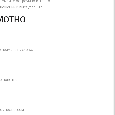
х. Умейте остроумно и точно
тношении к выступлению.
мотно
 применять слова:
о понятно;
есь процессом.