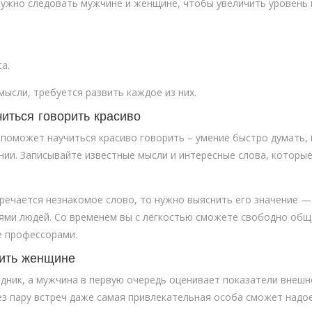
нужно следовать мужчине и женщине, чтобы увеличить уровень 
а.
ысли, требуется развить каждое из них.
читься говорить красиво
поможет научиться красиво говорить – умение быстро думать,
нии. Записывайте известные мысли и интересные слова, которы
тречается незнакомое слово, то нужно выяснить его значение —
ями людей. Со временем вы с лёгкостью сможете свободно общ
е профессорами.
рить женщине
ник, а мужчина в первую очередь оценивает показатели внешн
рез пару встреч даже самая привлекательная особа сможет надо