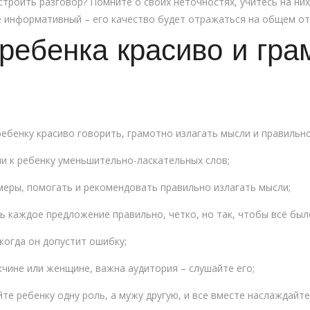
строить разговор? Помните о своих неточностях, учитесь на ни
е информативный – его качество будет отражаться на общем о
 ребенка красиво и гра
ебенку красиво говорить, грамотно излагать мысли и правильно
и к ребенку уменьшительно-ласкательных слов;
меры, помогать и рекомендовать правильно излагать мысли;
ь каждое предложение правильно, четко, но так, чтобы всё был
 когда он допустит ошибку;
жчине или женщине, важна аудитория – слушайте его;
йте ребенку одну роль, а мужу другую, и все вместе наслаждайт