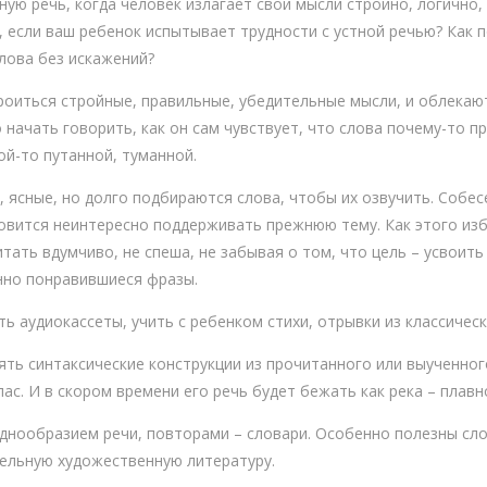
ую речь, когда человек излагает свои мысли стройно, логично,
, если ваш ребенок испытывает трудности с устной речью? Как 
лова без искажений?
 роиться стройные, правильные, убедительные мысли, и облекают
 начать говорить, как он сам чувствует, что слова почему-то пр
ой-то путанной, туманной.
, ясные, но долго подбираются слова, чтобы их озвучить. Собе
новится неинтересно поддерживать прежнюю тему. Как этого из
итать вдумчиво, не спеша, не забывая о том, что цель – усвоит
нно понравившиеся фразы.
ь аудиокассеты, учить с ребенком стихи, отрывки из классичес
ть синтаксические конструкции из прочитанного или выученног
с. И в скором времени его речь будет бежать как река – плавн
нообразием речи, повторами – словари. Особенно полезны сло
ельную художественную литературу.