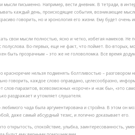
 мысли письменно. Например, вести дневник. В тетради, в интер
ывать каждый день, происходящие события, возникающие мысли
расиво говорить, но и хронология его жизни. Ему будет очень 
ть свои мысли полностью, ясно и четко, избегая намеков. Не п
с полуслова. Во-первых, еще не факт, что поймет. Во-вторых, мо
лжен быть прозрачным – это же не головоломка. Все время доду
о красноречие нельзя подменять болтливостью – разговором ни 
ьно говорить, каждое слово оправдано, целесообразно, инфор
от слов-паразитов, всевозможных «короче» и «как бы», «это само
лько раздражает и утомляет слушателя.
о любимого чада была аргументирована и стройна. В этом он м
бой, даже самый абсурдный тезис, и логично доказывает его.
что открытость, спокойствие, улыбка, заинтересованность, уме
гда будут ему верными помощниками.