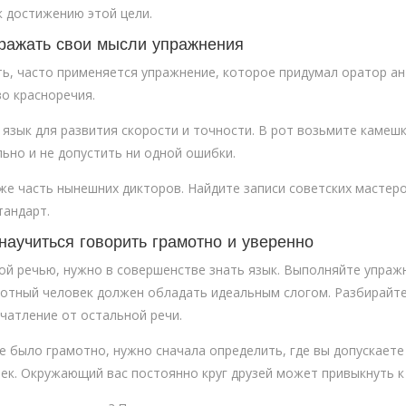
к достижению этой цели.
ыражать свои мысли упражнения
ть, часто применяется упражнение, которое придумал оратор а
о красноречия.
язык для развития скорости и точности. В рот возьмите камешк
льно и не допустить ни одной ошибки.
же часть нынешних дикторов. Найдите записи советских мастеро
тандарт.
научиться говорить грамотно и уверенно
ой речью, нужно в совершенстве знать язык. Выполняйте упраж
отный человек должен обладать идеальным слогом. Разбирайтес
чатление от остальной речи.
 было грамотно, нужно сначала определить, где вы допускаете
ек. Окружающий вас постоянно круг друзей может привыкнуть к 