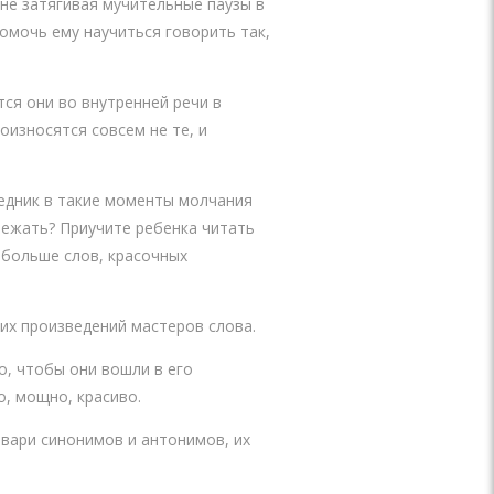
 не затягивая мучительные паузы в
помочь ему научиться говорить так,
ся они во внутренней речи в
оизносятся совсем не те, и
седник в такие моменты молчания
бежать? Приучите ребенка читать
ь больше слов, красочных
ких произведений мастеров слова.
о, чтобы они вошли в его
о, мощно, красиво.
вари синонимов и антонимов, их