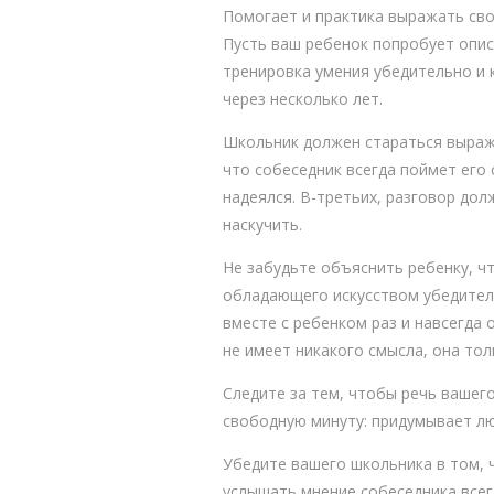
Помогает и практика выражать свои
Пусть ваш ребенок попробует опис
тренировка умения убедительно и к
через несколько лет.
Школьник должен стараться выража
что собеседник всегда поймет его 
надеялся. В-третьих, разговор до
наскучить.
Не забудьте объяснить ребенку, чт
обладающего искусством убедител
вместе с ребенком раз и навсегда 
не имеет никакого смысла, она то
Следите за тем, чтобы речь вашег
свободную минуту: придумывает лю
Убедите вашего школьника в том, 
услышать мнение собеседника все