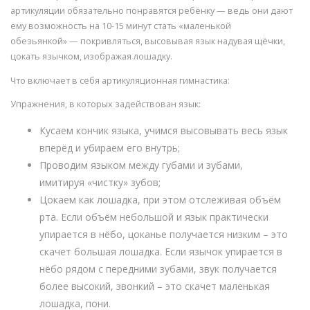
артикуляции обязательно понравятся ребёнку — ведь они дают
ему возможность на 10-15 минут стать «маленькой
обезьянкой» — покривляться, высовывая язык надувая щёчки,
цокать язычком, изображая лошадку.
Что включает в себя артикуляционная гимнастика:
Упражнения, в которых задействован язык:
Кусаем кончик языка, учимся высовывать весь язык
вперёд и убираем его внутрь;
Проводим языком между губами и зубами,
имитируя «чистку» зубов;
Цокаем как лошадка, при этом отслеживая объём
рта. Если объём небольшой и язык практически
упирается в нёбо, цоканье получается низким – это
скачет большая лошадка. Если язычок упирается в
нёбо рядом с передними зубами, звук получается
более высокий, звонкий – это скачет маленькая
лошадка, пони.