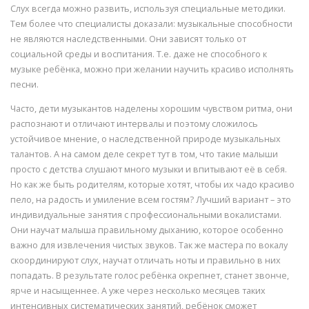
Слух всегда можно развить, используя специальные методики.
Тем более что специалисты доказали: музыкальные способности
не являются наследственными. Они зависят только от
социальной среды и воспитания. Т.е. даже не способного к
музыке ребёнка, можно при желании научить красиво исполнять
песни.
Часто, дети музыкантов наделены хорошим чувством ритма, они
распознают и отличают интервалы и поэтому сложилось
устойчивое мнение, о наследственной природе музыкальных
талантов. А на самом деле секрет тут в том, что такие малыши
просто с детства слушают много музыки и впитывают её в себя.
Но как же быть родителям, которые хотят, чтобы их чадо красиво
пело, на радость и умиление всем гостям? Лучший вариант – это
индивидуальные занятия с профессиональными вокалистами.
Они научат малыша правильному дыханию, которое особенно
важно для извлечения чистых звуков. Так же мастера по вокалу
скоординируют слух, научат отличать ноты и правильно в них
попадать. В результате голос ребёнка окрепнет, станет звонче,
ярче и насыщеннее. А уже через несколько месяцев таких
интенсивных систематических занятий, ребёнок сможет