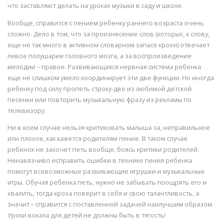
что заставляют делать на уроках музыки в саду и школе.
Вообще, справится с пением ребенку раннего возраста очень
сложно. Дело в том, что за произнесение слов (которых, к слову,
еще не так много в активном словарном запасе крохи) отвечает
левое полушарие головного мозга, а за воспроизведение
мелодии – правое. Развивающаяся нервная система ребенка
еще не слишком умело координирует эти две функции. Но иногда
ребенку под силу пропеть строку-две из любимой детской
песенки или повторить музыкальную фразу из рекламы по
телевизору.
Ни в коем случае нельзя критиковать малыша за, неправильное
или плохое, как кажется родителям пение. В таком случае
ребенок не захочет петь вообще, боясь критики родителей.
Ненавязчиво исправить ошибки в технике пения ребенка
помогут всевозможные развивающие игрушки и музыкальные
игры. Обучая ребенка петь, нужно не забывать поощрять его и
хвалить, тогда кроха поверит в себя и свою талантливость, а
значит – справится с поставленной задачей наилучшим образом.
Уроки вокала для детей не должны быть в тягость!