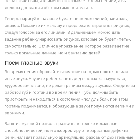
не называет вам, что именно показывает своим пением, а вы
должны догадаться об этом самостоятельно.
Теперь нарисуйте на листе бумаге несколько линий, завитков,
овалов. Покажите их малышу и предложите «пропеть» рисунок,
следуя голосом за его линиями. В дальнейшем можно дать
задание ребёнку нарисовать рисунок, которые он будет «петь»,
самостоятельно. Отличное упражнение, которое развивает не
только вокальные данные, но и фантазию детей.
Поем гласные звуки
Во время пения обращайте внимание на то, как поются те или
иные звуки. Научите ребёнка петь ряд гласных «ааааууооыы»,
«уууооооаа» плавно, не делая границы между звуками. Следите за
работой губ и гортани во время пения. Губы должны быть
приоткрыты и находиться в состоянии «полуулыбки», при этом
гортань поднимается, и образующие звуки получаются лёгкими и
звонкими.
Занятия музыкой позволят развить не только вокальные
способности детей, но и откорректируют возрастные дефекты
речи, наладят правильную артикуляцию, разовьют дыхательные