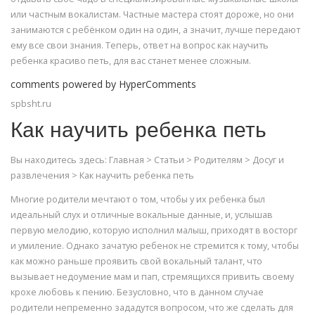
или частным вокалистам. Частные мастера стоят дороже, но они
занимаются с ребёнком один на один, а значит, лучше передают
ему все свои знания. Теперь, ответ на вопрос как научить
ребенка красиво петь, для вас станет менее сложным.
comments powered by HyperComments
spbsht.ru
Как научить ребенка петь
Вы находитесь здесь: Главная > Статьи > Родителям > Досуг и
развлечения > Как научить ребенка петь
Многие родители мечтают о том, чтобы у их ребенка был
идеальный слух и отличные вокальные данные, и, услышав
первую мелодию, которую исполнил малыш, приходят в восторг
и умиление. Однако зачатую ребенок не стремится к тому, чтобы
как можно раньше проявить свой вокальный талант, что
вызывает недоумение мам и пап, стремящихся привить своему
крохе любовь к пению. Безусловно, что в данном случае
родители непременно зададутся вопросом, что же сделать для