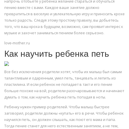
напрочь отобьете у ребенка желание стараться и обучаться
пению вместе с вами. Каждое ваше занятие должно
превратиться в веселую и увлекательную игру и приносить крохе
только радость. Следуя этому простому правилу, вы добьетесь
того, что ваш кроха в будущем, возможно, сам проявит интерес к
музыке и захочет заниматься пением более серьезно.
love-mother.ru
Как научить ребенка петь
Все без исключения родители хотят, чтобы их малыш был самым
талантливым и одаренным, умел петь, танцевать и лепить из
пластилина. И если ребенок не попадает в такт и его пение
больше похоже на вой, родители разочаровываются и начинают
думать о том, как научить ребенка петь попадая в ноты.
Ребенку нужен пример родителей. Чтобы малыш быстрее
заговорил, родители должны «купать» его в речи. Чтобы ребенок
научился петь, он должен слышать, как поют его мама и папа.
Тогда пение станет для него естественным занятием, а не тем,