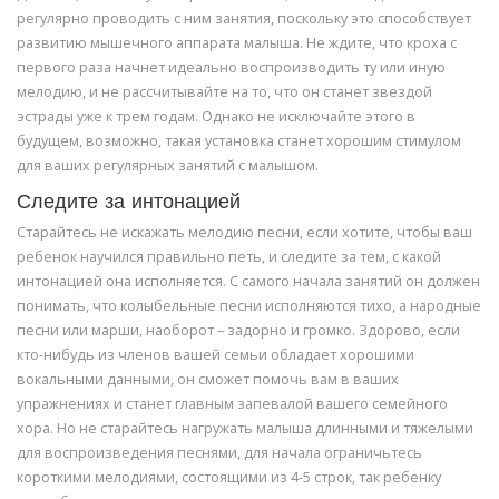
регулярно проводить с ним занятия, поскольку это способствует
развитию мышечного аппарата малыша. Не ждите, что кроха с
первого раза начнет идеально воспроизводить ту или иную
мелодию, и не рассчитывайте на то, что он станет звездой
эстрады уже к трем годам. Однако не исключайте этого в
будущем, возможно, такая установка станет хорошим стимулом
для ваших регулярных занятий с малышом.
Следите за интонацией
Старайтесь не искажать мелодию песни, если хотите, чтобы ваш
ребенок научился правильно петь, и следите за тем, с какой
интонацией она исполняется. С самого начала занятий он должен
понимать, что колыбельные песни исполняются тихо, а народные
песни или марши, наоборот – задорно и громко. Здорово, если
кто-нибудь из членов вашей семьи обладает хорошими
вокальными данными, он сможет помочь вам в ваших
упражнениях и станет главным запевалой вашего семейного
хора. Но не старайтесь нагружать малыша длинными и тяжелыми
для воспроизведения песнями, для начала ограничьтесь
короткими мелодиями, состоящими из 4-5 строк, так ребенку