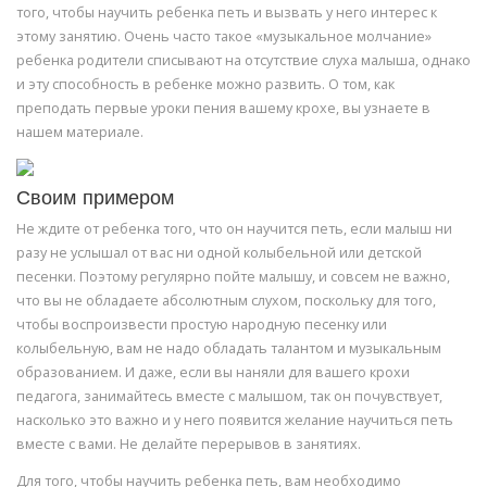
того, чтобы научить ребенка петь и вызвать у него интерес к
этому занятию. Очень часто такое «музыкальное молчание»
ребенка родители списывают на отсутствие слуха малыша, однако
и эту способность в ребенке можно развить. О том, как
преподать первые уроки пения вашему крохе, вы узнаете в
нашем материале.
Своим примером
Не ждите от ребенка того, что он научится петь, если малыш ни
разу не услышал от вас ни одной колыбельной или детской
песенки. Поэтому регулярно пойте малышу, и совсем не важно,
что вы не обладаете абсолютным слухом, поскольку для того,
чтобы воспроизвести простую народную песенку или
колыбельную, вам не надо обладать талантом и музыкальным
образованием. И даже, если вы наняли для вашего крохи
педагога, занимайтесь вместе с малышом, так он почувствует,
насколько это важно и у него появится желание научиться петь
вместе с вами. Не делайте перерывов в занятиях.
Для того, чтобы научить ребенка петь, вам необходимо