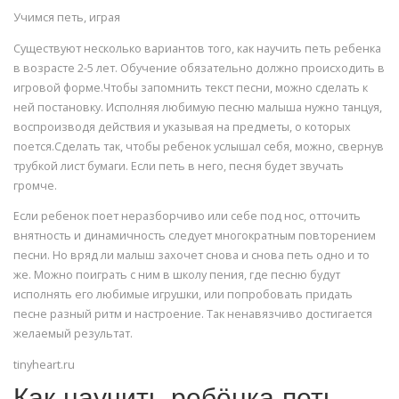
Учимся петь, играя
Существуют несколько вариантов того, как научить петь ребенка
в возрасте 2-5 лет. Обучение обязательно должно происходить в
игровой форме.Чтобы запомнить текст песни, можно сделать к
ней постановку. Исполняя любимую песню малыша нужно танцуя,
воспроизводя действия и указывая на предметы, о которых
поется.Сделать так, чтобы ребенок услышал себя, можно, свернув
трубкой лист бумаги. Если петь в него, песня будет звучать
громче.
Если ребенок поет неразборчиво или себе под нос, отточить
внятность и динамичность следует многократным повторением
песни. Но вряд ли малыш захочет снова и снова петь одно и то
же. Можно поиграть с ним в школу пения, где песню будут
исполнять его любимые игрушки, или попробовать придать
песне разный ритм и настроение. Так ненавязчиво достигается
желаемый результат.
tinyheart.ru