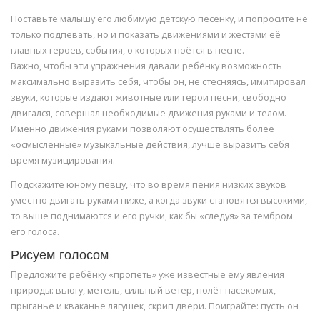
Поставьте малышу его любимую детскую песенку, и попросите не
только подпевать, но и показать движениями и жестами её
главных героев, события, о которых поётся в песне.
Важно, чтобы эти упражнения давали ребёнку возможность
максимально выразить себя, чтобы он, не стесняясь, имитировал
звуки, которые издают животные или герои песни, свободно
двигался, совершал необходимые движения руками и телом.
Именно движения руками позволяют осуществлять более
«осмысленные» музыкальные действия, лучше выразить себя
время музицирования.
Подскажите юному певцу, что во время пения низких звуков
уместно двигать руками ниже, а когда звуки становятся высокими,
то выше поднимаются и его ручки, как бы «следуя» за тембром
его голоса.
Рисуем голосом
Предложите ребёнку «пропеть» уже известные ему явления
природы: вьюгу, метель, сильный ветер, полёт насекомых,
прыганье и кваканье лягушек, скрип двери. Поиграйте: пусть он