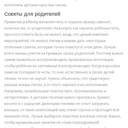
исполнять детские простые песни.
Советы для родителей
Привитие ребёнку желания петь и слушать музыку зависит,
конечно же, от родителей. На вопрос как научить ребенка петь,
простого ответа быть не может, ведь это целый комплекс
мероприятий. Но можно папам и мамам дать некоторые
полезные советы, которые точно помогут в этом деле. Лучше
всего малыш учится на примере своих родителей. Поэтому важно
самим правильно воспроизводить музыкальные интонации,
чтобы ребёнок их запоминал и воспроизводил. Когда взрослые
сами не попадают в ноты, то они, естественно и своих детей
пению точно не научат. Нужно объяснять, что существуют
разные жанры песен, а от этого зависит и их исполнение.
Например, колыбельные поются тихо, проникновенно и
неторопливо. А детские песенки нужно пропевать громко,
весело и с задором! Длинными пенями не стоит загружать
малыша, от таких композиций ему станет скучно и пропадёт всё
желание петь. Лучше выбирать короткие весёлые песни. Важно,
чтобы музыкальные занятия не стали повседневной