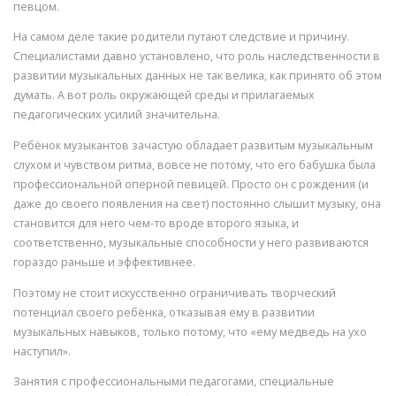
певцом.
На самом деле такие родители путают следствие и причину.
Специалистами давно установлено, что роль наследственности в
развитии музыкальных данных не так велика, как принято об этом
думать. А вот роль окружающей среды и прилагаемых
педагогических усилий значительна.
Ребёнок музыкантов зачастую обладает развитым музыкальным
слухом и чувством ритма, вовсе не потому, что его бабушка была
профессиональной оперной певицей. Просто он с рождения (и
даже до своего появления на свет) постоянно слышит музыку, она
становится для него чем-то вроде второго языка, и
соответственно, музыкальные способности у него развиваются
гораздо раньше и эффективнее.
Поэтому не стоит искусственно ограничивать творческий
потенциал своего ребёнка, отказывая ему в развитии
музыкальных навыков, только потому, что «ему медведь на ухо
наступил».
Занятия с профессиональными педагогами, специальные