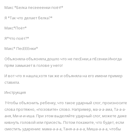
Макс *Белка песеееенки поёт!*
Я *Так что делает белка?*
Макс*Поёт*
Я*Что поёт?*
Макс* ПесЕЕЕнки*
Объясняла-объясняла,дошло что не песЕнки,а пЕсенки.Иногда
прям замыкает в голове у него!
И вот что я нашла,хотя так же и объяняла на его имени пример
ставила.
Инструкция
1Чтобы объяснить ребенку, что такое ударный слог, произносите
слова протяжно, «позовите» слово. Например, ма-а-а-ама, Та-а-а-
аня, Ми-и-и-иша. При этом выделяйте ударный слог, можете даже
кивнуть головой или присесть. Потом покажите, что будет, если
сместить ударение: мама-а-а-а, Таня-а-а-а-а, Миша-а-а-а, чтобы