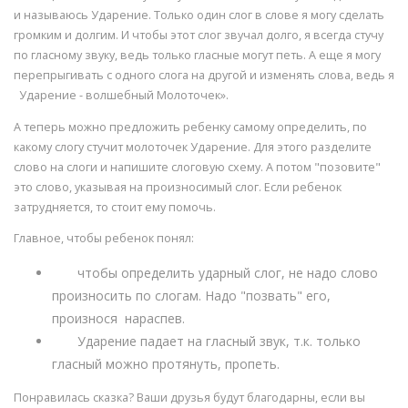
и называюсь Ударение. Только один слог в слове я могу сделать
громким и долгим. И чтобы этот слог звучал долго, я всегда стучу
по гласному звуку, ведь только гласные могут петь. А еще я могу
перепрыгивать с одного слога на другой и изменять слова, ведь я
Ударение - волшебный Молоточек».
А теперь можно предложить ребенку самому определить, по
какому слогу стучит молоточек Ударение. Для этого разделите
слово на слоги и напишите слоговую схему. А потом "позовите"
это слово, указывая на произносимый слог. Если ребенок
затрудняется, то стоит ему помочь.
Главное, чтобы ребенок понял:
чтобы определить ударный слог, не надо слово
произносить по слогам. Надо "позвать" его,
произнося нараспев.
Ударение падает на гласный звук, т.к. только
гласный можно протянуть, пропеть.
Понравилась сказка? Ваши друзья будут благодарны, если вы