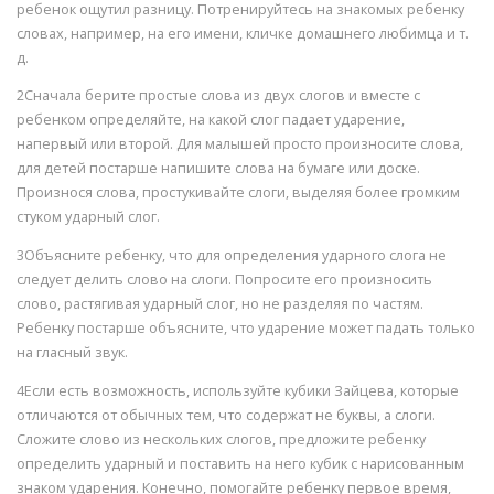
ребенок ощутил разницу. Потренируйтесь на знакомых ребенку
словах, например, на его имени, кличке домашнего любимца и т.
д.
2Сначала берите простые слова из двух слогов и вместе с
ребенком определяйте, на какой слог падает ударение,
напервый или второй. Для малышей просто произносите слова,
для детей постарше напишите слова на бумаге или доске.
Произнося слова, простукивайте слоги, выделяя более громким
стуком ударный слог.
3Объясните ребенку, что для определения ударного слога не
следует делить слово на слоги. Попросите его произносить
слово, растягивая ударный слог, но не разделяя по частям.
Ребенку постарше объясните, что ударение может падать только
на гласный звук.
4Если есть возможность, используйте кубики Зайцева, которые
отличаются от обычных тем, что содержат не буквы, а слоги.
Сложите слово из нескольких слогов, предложите ребенку
определить ударный и поставить на него кубик с нарисованным
знаком ударения. Конечно, помогайте ребенку первое время,