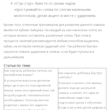
«Стук-стук». Вместе со своим чадом
«простукивайте» слова по слогам маленьким
молоточком, делая акцент в месте с ударением.
Кроме того, отличным тренажером для развития данного навыка
являются кубики Зайцева. На каждый из них нанесены слоги, из
которых можно составлять различные слова. При этом в
процессе занятий рекомендуется любым способом выделять
кубик, на котором написан ударный слог. Так ребенок быстро
научится ставить ударение в словах, и не будет путаться в
дальнейшем.
Статьи по теме:
Как научить ребенка читать на
Как научить ребенка быстро
английском языке?
считать?
В успешном взрослом деловом
Успешно освоить счет малыш
мире, да и просто повседневной
должен еще до школьной
жизни, знать иностранный язык, как
скамьи, а значит, это одна из
второй родной, становиться все
главнейших задач при
необходимее. Поэтому многие
подготовке крохи к обучению.
родители с малых лет задаются
Когда и как учить детей цифрам и
вопросами его обучения. Как