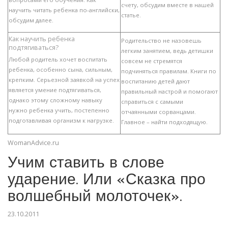
счету, обсудим вместе в нашей
научить читать ребенка по-английски,
статье.
обсудим далее.
Как научить ребенка
Родительство не назовешь
подтягиваться?
легким занятием, ведь детишки
Любой родитель хочет воспитать
совсем не стремятся
ребенка, особенно сына, сильным,
подчиняться правилам. Книги по
крепким. Серьезной заявкой на успех
воспитанию детей дают
является умение подтягиваться,
правильный настрой и помогают
однако этому сложному навыку
справиться с самыми
нужно ребенка учить, постепенно
отчаянными сорванцами.
подготавливая организм к нагрузке.
Главное – найти подходящую.
WomanAdvice.ru
Учим ставить в слове
ударение. Или «Сказка про
волшебный молоточек».
23.10.2011