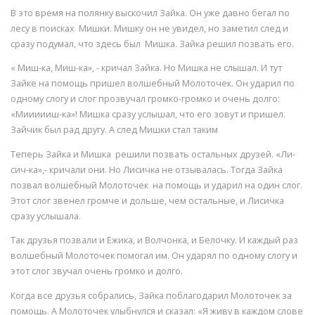
В это время на полянку выскочил Зайка. Он уже давно бегал по
лесу в поисках Мишки. Мишку он не увидел, но заметил след и
сразу подумал, что здесь был Мишка. Зайка решил позвать его.
« Миш-ка, Миш-ка», - кричал Зайка. Но Мишка не слышал. И тут
Зайке на помощь пришел волшебный Молоточек. Он ударил по
одному слогу и слог прозвучал громко-громко и очень долго:
«Миииииш-ка»! Мишка сразу услышал, что его зовут и пришел.
Зайчик был рад другу. А след Мишки стал таким
Теперь Зайка и Мишка решили позвать остальных друзей. «Ли-
сич-ка»,- кричали они. Но Лисичка не отзывалась. Тогда Зайка
позвал волшебный Молоточек на помощь и ударил на один слог.
Этот слог звенел громче и дольше, чем остальные, и Лисичка
сразу услышала.
Так друзья позвали и Ежика, и Волчонка, и Белочку. И каждый раз
волшебный Молоточек помогал им. Он ударял по одному слогу и
этот слог звучал очень громко и долго.
Когда все друзья собрались, Зайка поблагодарил Молоточек за
помощь. А Молоточек улыбнулся и сказал: «Я живу в каждом слове