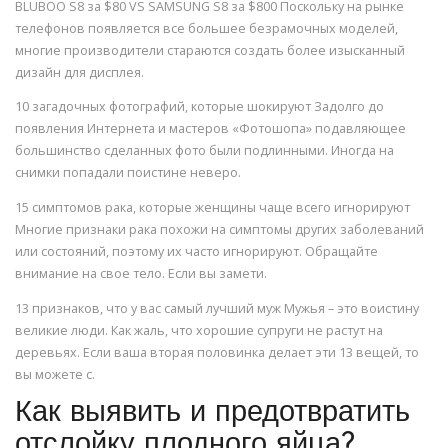
BLUBOO S8 за $80 VS SAMSUNG S8 за $800 Поскольку на рынке
телефонов появляется все большее безрамочных моделей,
многие производители стараются создать более изысканный
дизайн для дисплея.
10 загадочных фотографий, которые шокируют Задолго до
появления Интернета и мастеров «Фотошопа» подавляющее
большинство сделанных фото были подлинными. Иногда на
снимки попадали поистине неверо.
15 симптомов рака, которые женщины чаще всего игнорируют
Многие признаки рака похожи на симптомы других заболеваний
или состояний, поэтому их часто игнорируют. Обращайте
внимание на свое тело. Если вы замети.
13 признаков, что у вас самый лучший муж Мужья – это воистину
великие люди. Как жаль, что хорошие супруги не растут на
деревьях. Если ваша вторая половинка делает эти 13 вещей, то
вы можете с.
Как выявить и предотвратить
отслойку плодного яйца?