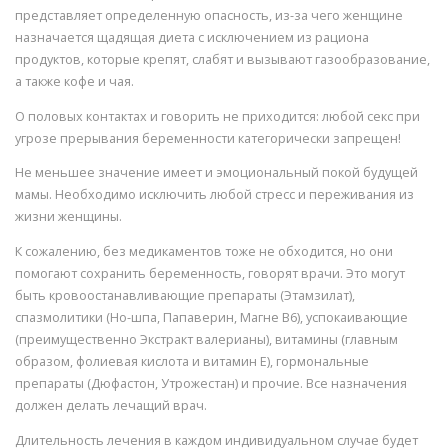
представляет определенную опасность, из-за чего женщине
назначается щадящая диета с исключением из рациона
продуктов, которые крепят, слабят и вызывают газообразование,
а также кофе и чая.
О половых контактах и говорить не приходится: любой секс при
угрозе прерывания беременности категорически запрещен!
Не меньшее значение имеет и эмоциональный покой будущей
мамы. Необходимо исключить любой стресс и переживания из
жизни женщины.
К сожалению, без медикаментов тоже не обходится, но они
помогают сохранить беременность, говорят врачи. Это могут
быть кровоостанавливающие препараты (Этамзилат),
спазмолитики (Но-шпа, Папаверин, Магне В6), успокаивающие
(преимущественно Экстракт валерианы), витамины (главным
образом, фолиевая кислота и витамин Е), гормональные
препараты (Дюфастон, Утрожестан) и прочие. Все назначения
должен делать лечащий врач.
Длительность лечения в каждом индивидуальном случае будет