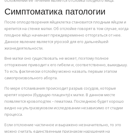
осложнений ее течения является отслойка плодного яйца.
Симптоматика патологии
После оплодотворения яйцеклетка становится плодным яйцом и
крепится на стенке матки. Об отслойке говорят в том случае, когда
плодное яйцо начинает преждевременно отторгаться от нее.
Данное явление является угрозой для его дальнейшей
жизнедеятельности.
Вне матки оно существовать не может, поэтому полное
отторжение приводит к его гибели и, соответственно, выкидышу.
То есть фактически отслойку можно назвать первым этапом
самопроизвольного аборта.
По мере отслаивания происходит разрыв сосудов, которые
крепят хорион (будущую плаценту) к матке. В данном месте
появляется кровоподтек – гематома. Последнюю будет хорошо
видно на ультразвуковом исследовании независимо от стадии
процесса.
Если отслоение частичное и выражено незначительно, то это
можно считать единственным признаком нарушения на