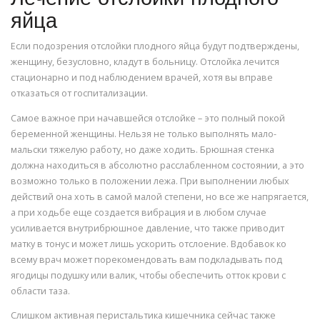
яйца
Если подозрения отслойки плодного яйца будут подтверждены,
женщину, безусловно, кладут в больницу. Отслойка лечится
стационарно и под наблюдением врачей, хотя вы вправе
отказаться от госпитализации.
Самое важное при начавшейся отслойке – это полный покой
беременной женщины. Нельзя не только выполнять мало-
мальски тяжелую работу, но даже ходить. Брюшная стенка
должна находиться в абсолютно расслабленном состоянии, а это
возможно только в положении лежа. При выполнении любых
действий она хоть в самой малой степени, но все же напрягается,
а при ходьбе еще создается вибрация и в любом случае
усиливается внутрибрюшное давление, что также приводит
матку в тонус и может лишь ускорить отслоение. Вдобавок ко
всему врач может порекомендовать вам подкладывать под
ягодицы подушку или валик, чтобы обеспечить отток крови с
области таза.
Слишком активная перистальтика кишечника сейчас также