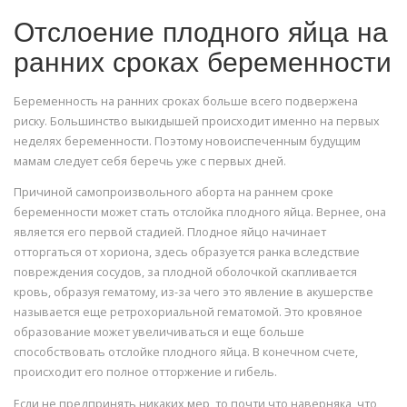
Отслоение плодного яйца на
ранних сроках беременности
Беременность на ранних сроках больше всего подвержена
риску. Большинство выкидышей происходит именно на первых
неделях беременности. Поэтому новоиспеченным будущим
мамам следует себя беречь уже с первых дней.
Причиной самопроизвольного аборта на раннем сроке
беременности может стать отслойка плодного яйца. Вернее, она
является его первой стадией. Плодное яйцо начинает
отторгаться от хориона, здесь образуется ранка вследствие
повреждения сосудов, за плодной оболочкой скапливается
кровь, образуя гематому, из-за чего это явление в акушерстве
называется еще ретрохориальной гематомой. Это кровяное
образование может увеличиваться и еще больше
способствовать отслойке плодного яйца. В конечном счете,
происходит его полное отторжение и гибель.
Если не предпринять никаких мер, то почти что наверняка, что