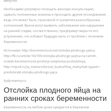
минутой.
Необходимо регулярно посещать женскую консультацию,
сдавать положенные анализы и проходить другие исследования,
ведь это может быть страховкой от развития разнообразных
осложнений. Врачи могут выявить заболевание или нарушение
на ранней стадии, соответственно, предпримут меры по его
устранению, что избавит будущую мать от проблем с течением
беременности.
Источники: http://beremennost.net/otsloika-plodnogo-yaitsa,
http://fb.ru/article/163705/otsloyka-plodnogo-yaytsa-na-rannih-
srokah-beremennosti-prichinyi-simptomyi-posledstviya,
http://mjusli.ru/ja_mama/zdorove_budushhej_mamy/kak-vyyavit-i-
predotvratit-otslojku-plodnogo-yajca
bydy-mamoy.ru
Отслойка плодного яйца на
ранних сроках беременности
Беременность на любом сроке нуждается в бережном