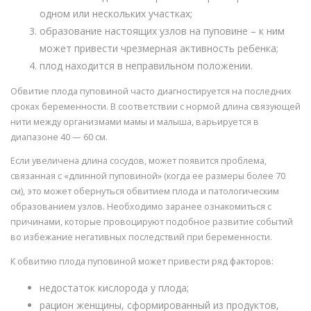
одном или нескольких участках;
образование настоящих узлов на пуповине – к ним
может привести чрезмерная активность ребенка;
плод находится в неправильном положении.
Обвитие плода пуповиной часто диагностируется на последних
сроках беременности. В соответствии с нормой длина связующей
нити между организмами мамы и малыша, варьируется в
диапазоне 40 — 60 см.
Если увеличена длина сосудов, может появится проблема,
связанная с «длинной пуповиной» (когда ее размеры более 70
см), это может обернуться обвитием плода и патологическим
образованием узлов. Необходимо заранее ознакомиться с
причинами, которые провоцируют подобное развитие событий
во избежание негативных последствий при беременности.
К обвитию плода пуповиной может привести ряд факторов:
недостаток кислорода у плода;
рацион женщины, сформированный из продуктов,