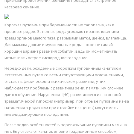
признаки кровотечения, женщине проводится экстренное
кесарево сечение.
Короткая пуповина при беременности не так опасна, как в
процессе родов. Затяжные роды угрожают возникновением
травм органов малого таза, разрывами матки, шейки, влагалища.
Для малыша долгие и мучительные роды – тоже не самый
хороший вариант развития событий, ведь он может начать
испытывать острое кислородное голодание.
Нередко дети, рожденные с коротким пуповинным канатиком
естественным путем со всеми сопутствующими осложнениями,
отстают в физическом и психическом развитии, у них
наблюдается проблемы с развитием речи, памяти, им сложнее
дается обучение. Нарушения ЦНС, развившиеся из-за острой
травматической гипоксии (например, при отрыве пуповины из-за
натяжения в родах или при отслойке плаценты) могут иметь
инвалидизирующие последствия.
После родов особенностей в перевязывании пуповины малыша
нет. Ему отсекают канатик вполне традиционным способом,