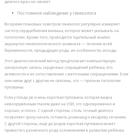
диагноз врач не сможет.
Постоянное наблюдение у гинеколога
Во время плановых осмотров гинеколог регулярно измеряет
частоту сердцебиения малыша, которое может указывать на
патологию. Кроме того, проводится тщательный анализ
акушерско-гинекологического анамнеза — течение всей
беременности, предыдущих роды, их особенности, исходы.
Этот диагностический метод предполагает компьютерную
синхронную запись сердечных сокращений ребёнка, его
активности и их сопоставление с маточными сокращениями. Если
они никак друг с другом не связаны, это — признак патологии
пуповины.
Если у плода уж очень короткая пуповина, которая видна
невооружённым глазом даже на УЗИ, это одновременно и
хорошо, и плохо. С одной стороны, столь точный диагноз
позволяет сразу начать готовить роженицу к кесареву сечению.
С другой стороны, ещё до родов короткая пуповина может
привести к различного рода осложнениям в развитии ребёнка.