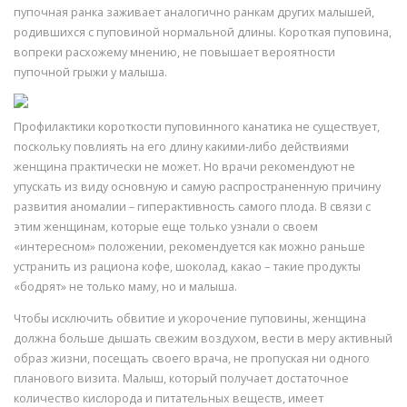
пупочная ранка заживает аналогично ранкам других малышей,
родившихся с пуповиной нормальной длины. Короткая пуповина,
вопреки расхожему мнению, не повышает вероятности
пупочной грыжи у малыша.
Профилактики короткости пуповинного канатика не существует,
поскольку повлиять на его длину какими-либо действиями
женщина практически не может. Но врачи рекомендуют не
упускать из виду основную и самую распространенную причину
развития аномалии – гиперактивность самого плода. В связи с
этим женщинам, которые еще только узнали о своем
«интересном» положении, рекомендуется как можно раньше
устранить из рациона кофе, шоколад, какао – такие продукты
«бодрят» не только маму, но и малыша.
Чтобы исключить обвитие и укорочение пуповины, женщина
должна больше дышать свежим воздухом, вести в меру активный
образ жизни, посещать своего врача, не пропуская ни одного
планового визита. Малыш, который получает достаточное
количество кислорода и питательных веществ, имеет