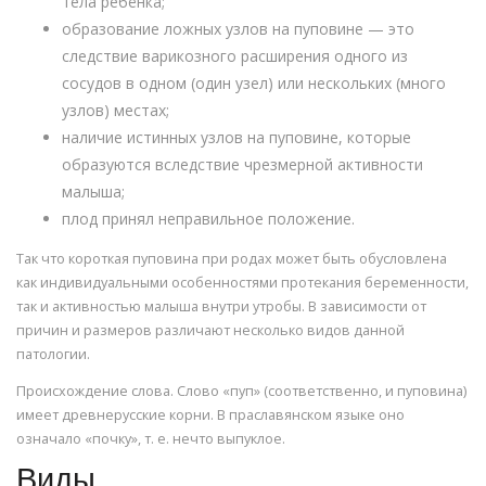
тела ребёнка;
образование ложных узлов на пуповине — это
следствие варикозного расширения одного из
сосудов в одном (один узел) или нескольких (много
узлов) местах;
наличие истинных узлов на пуповине, которые
образуются вследствие чрезмерной активности
малыша;
плод принял неправильное положение.
Так что короткая пуповина при родах может быть обусловлена
как индивидуальными особенностями протекания беременности,
так и активностью малыша внутри утробы. В зависимости от
причин и размеров различают несколько видов данной
патологии.
Происхождение слова. Слово «пуп» (соответственно, и пуповина)
имеет древнерусские корни. В праславянском языке оно
означало «почку», т. е. нечто выпуклое.
Виды