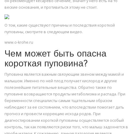
он рекомендует кесарево сечение, значит у него есть на то
веские основания, и противиться этому не стоит.
О том, какие существуют причины и последствия короткой
пуповины, смотрите в следующем видео.
www.o-krohe.ru
Чем может быть опасна
короткая пуповина?
Пуповина является важным связующим звеном между мамой и
малышом. Именно по ней плод получает кислород и другие
полезнейшие питательные вещества. Обратно также по
пуповине возвращаются продукты метаболизма и распада. При
беременности специалисты самым тщательным образом
наблюдают за ее состоянием, что впоследствии помогает дать
прогноз и провести коррекцию исхода родов. При
диагностировании короткой пуповины осуществляется особый
контроль, так как появляются риски того, что малыш задохнется в
утробе матери. К сожалению, данная патология является