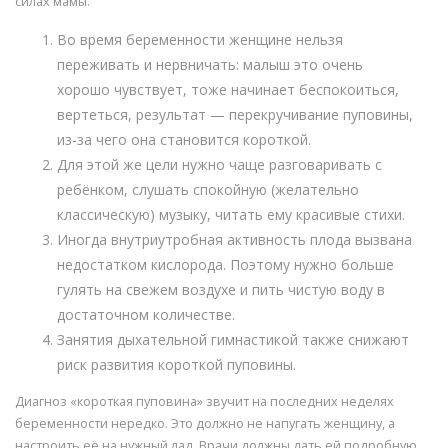
силах мамы.
Во время беременности женщине нельзя
переживать и нервничать: малыш это очень
хорошо чувствует, тоже начинает беспокоиться,
вертеться, результат — перекручивание пуповины,
из-за чего она становится короткой.
Для этой же цели нужно чаще разговаривать с
ребёнком, слушать спокойную (желательно
классическую) музыку, читать ему красивые стихи.
Иногда внутриутробная активность плода вызвана
недостатком кислорода. Поэтому нужно больше
гулять на свежем воздухе и пить чистую воду в
достаточном количестве.
Занятия дыхательной гимнастикой также снижают
риск развития короткой пуповины.
Диагноз «короткая пуповина» звучит на последних неделях
беременности нередко. Это должно не напугать женщину, а
настроить её на нужный лад. Врачи должны дать ей подробную