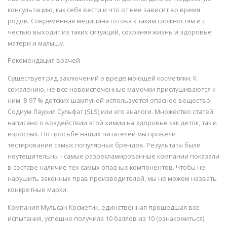
консультацию, как себя вести и что от неё зависит во время
родов. Современная медицина готова к таким сложностям и с
честью выходит из таких ситуаций, сохраняя жизнь и здоровье
матери и малышу.
Рекомендация врачей
Существует ряд заключений о вреде моющей косметики. К
сожалению, не все новоиспеченные мамочки прислушиваются к
ним. В 97 % детских шампуней используется опасное вещество
Содиум Лаурил Сульфат (SLS) или его аналоги. Множество статей
написано о воздействии этой химии на здоровье как деток, так и
взрослых. По просьбе наших читателей мы провели
тестирование самых популярных брендов. Результаты были
неутешительны - самые разрекламированные компании показали
в составе наличие тех самых опасных компонентов. Чтобы не
нарушить законных прав производителей, мы не можем назвать
конкретные марки.
Компания Мульсан Косметик, единственная прошедшая все
испытания, успешно получила 10 баллов из 10 (ознакомиться).