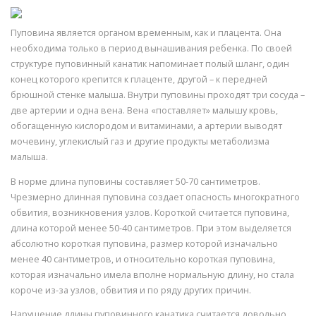
Пуповина является органом временным, как и плацента. Она
необходима только в период вынашивания ребенка. По своей
структуре пуповинный канатик напоминает полый шланг, один
конец которого крепится к плаценте, другой – к передней
брюшной стенке малыша. Внутри пуповины проходят три сосуда –
две артерии и одна вена. Вена «поставляет» малышу кровь,
обогащенную кислородом и витаминами, а артерии выводят
мочевину, углекислый газ и другие продукты метаболизма
малыша.
В норме длина пуповины составляет 50-70 сантиметров.
Чрезмерно длинная пуповина создает опасность многократного
обвития, возникновения узлов. Короткой считается пуповина,
длина которой менее 50-40 сантиметров. При этом выделяется
абсолютно короткая пуповина, размер которой изначально
менее 40 сантиметров, и относительно короткая пуповина,
которая изначально имела вполне нормальную длину, но стала
короче из-за узлов, обвития и по ряду других причин.
Нарушение длины пуповинного канатика считается довольно