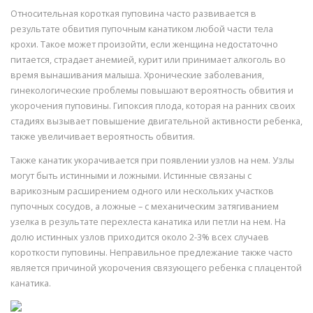
Относительная короткая пуповина часто развивается в
результате обвития пупочным канатиком любой части тела
крохи. Такое может произойти, если женщина недостаточно
питается, страдает анемией, курит или принимает алкоголь во
время вынашивания малыша. Хронические заболевания,
гинекологические проблемы повышают вероятность обвития и
укорочения пуповины. Гипоксия плода, которая на ранних своих
стадиях вызывает повышение двигательной активности ребенка,
также увеличивает вероятность обвития.
Также канатик укорачивается при появлении узлов на нем. Узлы
могут быть истинными и ложными. Истинные связаны с
варикозным расширением одного или нескольких участков
пупочных сосудов, а ложные – с механическим затягиванием
узелка в результате перехлеста канатика или петли на нем. На
долю истинных узлов приходится около 2-3% всех случаев
короткости пуповины. Неправильное предлежание также часто
является причиной укорочения связующего ребенка с плацентой
канатика.