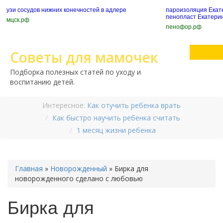
узи сосудов нижних конечностей в адлере
пароизоляция Екате
пенопласт Екатери
мцск.рф
пенофор.рф
Советы для мамочек
Подборка полезных статей по уходу и
воспитанию детей.
Интересное:
Как отучить ребенка врать
Как быстро научить ребенка считать
1 месяц жизни ребенка
Главная
»
Новорожденный
»
Бирка для
новорожденного сделано с любовью
Бирка для