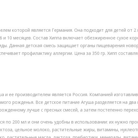
елем которой является Германия. Она подходит для детей от 2 
 6 и 10 месяцев. Состав Хиппа включает обезжиренное сухое ко
иды. Данная детская смесь защищает органы пищеварения ново
ечивает профилактику аллергии. Цена за 350 гр. Хипп составля
ша и ее производителем является Россия. Компанией изготавлив
мого рожденья. Все детское питание Агуша разделяется на два 
ожденному лучше с пресных смесей, а затем постепенно перех
я по 200 мл и они очень удобны в использовании: их нужно про
ктоза, цельное молоко, растительные жиры, витамины, нуклеоти
о, растительные масла, лактоза, пребиотики, минералы, витами