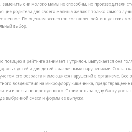
, заменить они молоко мамы не способны, но производители с
бящие родители для своего малыша желают только самого лучше
ественное. По оценкам экспертов составлен рейтинг детских мо
льный выбор.
 позицию в рейтинге занимает Нутрилон. Выпускается она голла
оровых детей и для детей с различными нарушениями. Состав к
учетом его возраста и имеющихся нарушений в организме. Все 
тного воздействия на микрофлору кишечника, предотвращение 
вития и роста новорожденного. Стоимость за одну банку достат
ида выбранной смеси и формы ее выпуска.