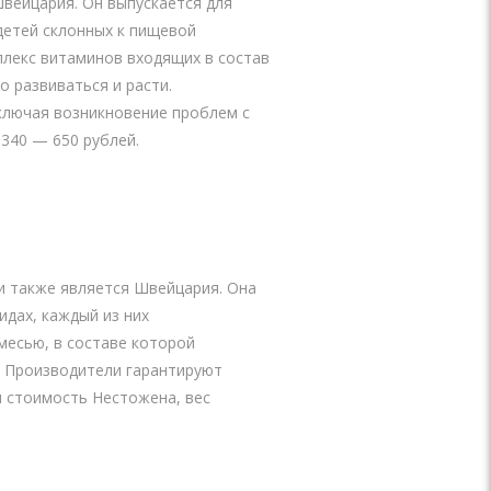
вейцария. Он выпускается для
детей склонных к пищевой
плекс витаминов входящих в состав
 развиваться и расти.
ключая возникновение проблем с
340 — 650 рублей.
и также является Швейцария. Она
идах, каждый из них
месью, в составе которой
. Производители гарантируют
 стоимость Нестожена, вес