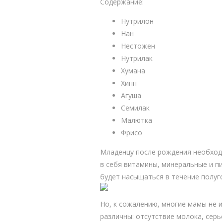
Содержание:
Нутрилон
Нан
Нестожен
Нутрилак
Хумана
Хипп
Агуша
Семилак
Малютка
Фрисо
Младенцу после рождения необход
в себя витамины, минеральные и п
будет насыщаться в течение полуг
Но, к сожалению, многие мамы не
различны: отсутствие молока, сер