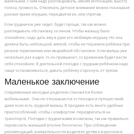
маленький, с ним надо разговаривать, меняя интонацию, высоту
голоса, громкость. Отвлекать детское внимание можно показывая
разные яркие игрушки, передвигая их, или спрятав.
Если грудничок уже сидит, будет проще, так как можно
разглядывать обстановку за окном. Чтобы малышу было
спокойнее, надо дать ему в руки его любимую игрушку. Но она
должна быть небольшой, мягкой, чтобы не поранила ребёнка при
резком торможении или аварийной обстановке. Если малыш уже
несколько раз ездил, то он привыкнет, со временем будет вести
себя спокойнее. В длительной поездке с грудным ребёнком надо
чаще останавливаться, давать ребёнку отдохнуть от тряски.
Маленькое заключение
Современные молодые родители становятся более
мобильными. Они не отказываются от поездок и путешествий,
даже если есть грудной малыш. В продаже есть много удобных
приспособлений, чтобы с комфортом передвигаться на
транспорте. Поездки с грудничками возможны, так как правильно
перевозить малышей вполне безопасно. При соблюдении
рекомендаций, внимательности водителя детям и взрослом в