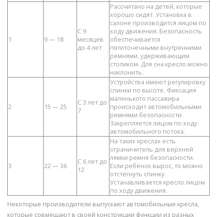
Рассчитано на детей, которые
хорошо сидят. Установка в
салоне производится лицом по
С 9
ходу движения. Безопасность
1
9 — 18
месяцев
обеспечивается
до 4 лет
пятиточечными внутренними
ремнями, удерживающим
столиком. Для сна кресло можно
наклонить.
Устройства имеют регулировку
спинки по высоте. Фиксация
маленького пассажира
С 3 лет до
2
15 — 25
происходит автомобильными
7
ремнями безопасности.
Закрепляется лицом по ходу
автомобильного потока.
На таких креслах есть
ограничитель для верхней
лямки ремня безопасности.
С 6 лет до
3
22 — 36
Если ребёнок вырос, то можно
12
отстегнуть спинку.
Устанавливается кресло лицом
по ходу движения.
Некоторые производители выпускают автомобильные кресла,
которые совмещают в своей конструкции функции из разных