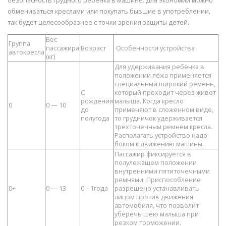
безопасность грудного ребёнка в машине. Для экономии можно
обмениваться креслами или покупать бывшие в употреблении,
так будет целесообразнее с точки зрения защиты детей.
Вес
Группа
пассажира
Возраст
Особенности устройства
автокресла
(кг)
Для удерживания ребёнка в
положении лёжа применяется
специальный широкий ремень,
С
который проходит через живот
рождения
малыша. Когда кресло
0
0 — 10
до
применяют в сложенном виде,
полугода
то грудничок удерживается
трёхточечным ремнём кресла.
Располагать устройство надо
боком к движению машины.
Пассажир фиксируется в
полулежащем положении
внутренними пятиточечными
ремнями. Приспособление
0+
0 — 13
0 – 1года
разрешено устанавливать
лицом против движения
автомобиля, что позволит
уберечь шею малыша при
резком торможении.