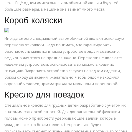
лёжа. Ещё одним «минусом» автомобильной люльки будут её
большие размеры, в машине она займёт много места.
Короб коляски
Иногда вместо специальной автомобильной люльки используют
переноску от коляски. Надо понимать, что гарантировать
безопасность малютки в таком устройстве вряд ли возможно,
ведь оно для этого не предназначено. Переноски не являются
надёжным устройством, использовать их можно в крайних
ситуациях. Закреплять устройство следует на заднем сидении,
боком к ходу движения. Желательно, чтобы рядом находился
взрослый человек, присматривал за малышом и переноской.
Кресло для поездок
Специальное кресло для грудных детей разработано с учётом их
анатомических особенностей. Для дополнительной фиксации
головы можно приобрести удерживающие валики, которые
укладываются по бокам головы. Неправильно будет
подкладывать свёрнутую ткань или полотенца, потому что голова