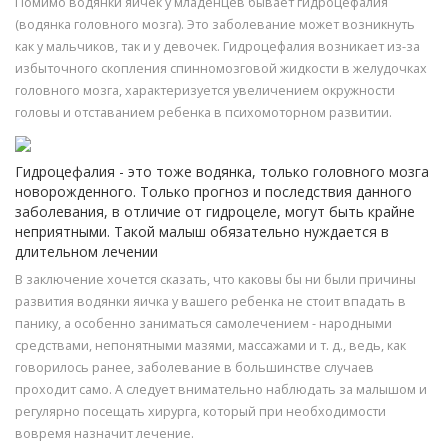
Помимо водянки яичек у младенцев бывает гидроцефалия
(водянка головного мозга). Это заболевание может возникнуть
как у мальчиков, так и у девочек. Гидроцефалия возникает из-за
избыточного скопления спинномозговой жидкости в желудочках
головного мозга, характеризуется увеличением окружности
головы и отставанием ребенка в психомоторном развитии.
Гидроцефалия - это тоже водянка, только головного мозга
новорожденного. Только прогноз и последствия данного
заболевания, в отличие от гидроцеле, могут быть крайне
неприятными. Такой малыш обязательно нуждается в
длительном лечении
В заключение хочется сказать, что каковы бы ни были причины
развития водянки яичка у вашего ребенка не стоит впадать в
панику, а особенно заниматься самолечением - народными
средствами, непонятными мазями, массажами и т. д., ведь, как
говорилось ранее, заболевание в большинстве случаев
проходит само. А следует внимательно наблюдать за малышом и
регулярно посещать хирурга, который при необходимости
вовремя назначит лечение.