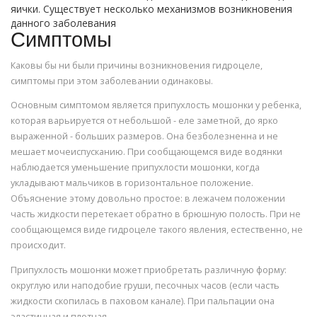
яички. Существует несколько механизмов возникновения
данного заболевания
Симптомы
Каковы бы ни были причины возникновения гидроцеле,
симптомы при этом заболевании одинаковы.
Основным симптомом является припухлость мошонки у ребенка,
которая варьируется от небольшой - еле заметной, до ярко
выраженной - больших размеров. Она безболезненна и не
мешает мочеиспусканию. При сообщающемся виде водянки
наблюдается уменьшение припухлости мошонки, когда
укладывают мальчиков в горизонтальное положение.
Объяснение этому довольно простое: в лежачем положении
часть жидкости перетекает обратно в брюшную полость. При не
сообщающемся виде гидроцеле такого явления, естественно, не
происходит.
Припухлость мошонки может приобретать различную форму:
округлую или наподобие груши, песочных часов (если часть
жидкости скопилась в паховом канале). При пальпации она
эластичная и плотная.