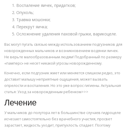
Воспаление яичек, придатков;
Опухоль;
Травма мошонки;
Перекрут яичка;
Осложнение удаления паховой грыжи, варикоцеле.
Вас могут пугать связью между использованием подгузников для
новорожденных мальчиков и возникновением водянки яичек.
Не верьте малообразованным людям! Подобранный по размеру
«памперс» не несет никакой угрозы новорожденному.
Конечно, если подгузник жмет или меняется слишком редко, это
доставит малышу неприятные ощущения, может вызвать
опрелости и воспаления. Но это уже вопрос гигиены. Актуальная
статья: Уход за новорожденным ребенком>>>
Лечение
У мальчиков до полутора лет в большинстве случаев гидроцеле
исчезает самостоятельно без врачебного участия, просвет
зарастает, жидкость уходит, припухлость спадает. Поэтому