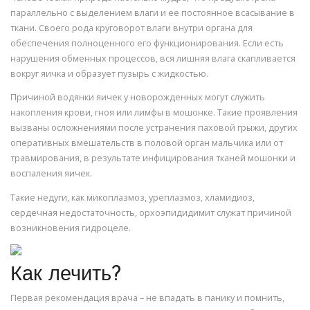
параллельно с выделением влаги и ее постоянное всасывание в
ткани. Своего рода круговорот влаги внутри органа для
обеспечения полноценного его функционирования. Если есть
нарушения обменных процессов, вся лишняя влага скапливается
вокруг яичка и образует пузырь с жидкостью.
Причиной водянки яичек у новорожденных могут служить
накопления крови, гноя или лимфы в мошонке. Такие проявления
вызваны осложнениями после устранения паховой грыжи, других
оперативных вмешательств в половой орган мальчика или от
травмирования, в результате инфицирования тканей мошонки и
воспаления яичек.
Такие недуги, как микоплазмоз, уреплазмоз, хламидиоз,
сердечная недостаточность, орхоэпидидимит служат причиной
возникновения гидроцеле.
Как лечить?
Первая рекомендация врача – не впадать в панику и помнить,