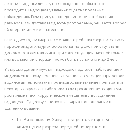
лечение водянки яичка у новорожденного обычно не
проводится. Гидроцеле у маленьких детей подлежит
наблюдению. Если припухлость достигает очень больших
размеров или доставляет дискомфорт ребенку, решается вопрос
об оперативном вмешательстве.
Если к двум годам гидроцеле у Вашего ребенка сохранится, врач
порекомендует хирургическое лечение, даже при отсутствии
дискомфорта для мальчика. При сопутствующей паховой грыже
или воспалении операция может быть назначена и до 2 лет.
У старших детей и мужчин гидроцеле подлежит наблюдению и
медикаментозному лечению в течение 2-3 месяцев. При острой
водянке яичек показаны противовоспалительные препараты, в
некоторых случаях антибиотики. Если прослеживается динамика
роста, назначают хирургическое вмешательство, удаление
гидроцеле. Существует несколько вариантов операции по
удалению водянки:
По Винкельману. Хирург осуществляет доступ к
яичку путем разреза передней поверхности