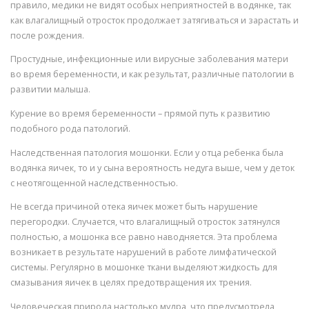
правило, медики не видят особых неприятностей в водянке, так
как влагалищный отросток продолжает затягиваться и зарастать и
после рождения.
Простудные, инфекционные или вирусные заболевания матери
во время беременности, и как результат, различные патологии в
развитии малыша.
Курение во время беременности – прямой путь к развитию
подобного рода патологий.
Наследственная патология мошонки. Если у отца ребенка была
водянка яичек, то и у сына вероятность недуга выше, чем у деток
с неотягощенной наследственностью.
Не всегда причиной отека яичек может быть нарушение
перегородки. Случается, что влагалищный отросток затянулся
полностью, а мошонка все равно наводняется. Эта проблема
возникает в результате нарушений в работе лимфатической
системы. Регулярно в мошонке ткани выделяют жидкость для
смазывания яичек в целях предотвращения их трения.
Человеческая природа настолько мудра, что предусмотрела