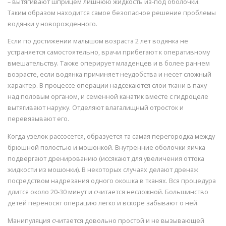
– вытягивают шприцем лишнюю жидкость из-под оболочки.
Таким образом находится самое безопасное решение проблемы
водянки у новорожденного.
Если по достижении малышом возраста 2 лет водянка не
устраняется самостоятельно, врачи прибегают к оперативному
вмешательству. Также оперирует младенцев и в более раннем
возрасте, если водянка причиняет неудобства и несет сложный
характер. В процессе операции надсекаются слои ткани в паху
над половым органом, и семенной канатик вместе с гидроцеле
вытягивают наружу. Отделяют влагалищный отросток и
перевязывают его.
Когда узелок рассосется, образуется та самая перегородка между
брюшной полостью и мошонкой. Внутренние оболочки яичка
подвергают дренированию (иссякают для увеличения оттока
жидкости из мошонки). В некоторых случаях делают дренаж
посредством надрезания одного окошка в тканях. Вся процедура
длится около 20-30 минут и считается несложной. Большинство
детей переносят операцию легко и вскоре забывают о ней.
Манипуляция считается довольно простой и не вызывающей