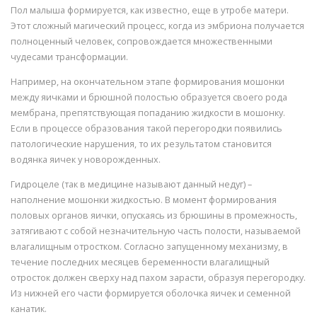
Пол малыша формируется, как известно, еще в утробе матери.
Этот сложный магический процесс, когда из эмбриона получается
полноценный человек, сопровождается множественными
чудесами трансформации.
Например, на окончательном этапе формирования мошонки
между яичками и брюшной полостью образуется своего рода
мембрана, препятствующая попаданию жидкости в мошонку.
Если в процессе образования такой перегородки появились
патологические нарушения, то их результатом становится
водянка яичек у новорожденных.
Гидроцеле (так в медицине называют данный недуг) –
наполнение мошонки жидкостью. В момент формирования
половых органов яички, опускаясь из брюшины в промежность,
затягивают с собой незначительную часть полости, называемой
влагалищным отростком. Согласно запущенному механизму, в
течение последних месяцев беременности влагалищный
отросток должен сверху над пахом зарасти, образуя перегородку.
Из нижней его части формируется оболочка яичек и семенной
канатик.