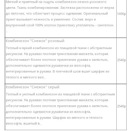
Мягкий и приятный на ощупь комбинезон нежно-розового
цвета. Ткань комбинированная. Застежка расположена от верха
до пяточек, что облегчает процесс одевания. Оригинальный
1490p
принт вызывает нежность и умиление. Состав: верх и
внутренний слой 100% хлопок (трикотаж), утеплитель - синтепон.
..
Комбинезон "Снежок" розовый
Теплый и яркий комбинезон из плащевой ткани с абстрактным
рисунком. На рукавах плотная трикотажная манжета, которая
обеспечивает более плотное прилегание рукава к запястью,
2540p
дополнительно одеваются рукавички из велсофта,
интегрированные в рукава. В плечевой шов вшит шарфик из
теплого и мягкого вел..
Комбинезон "Снежок" серый
Теплый и уютный комбинезон из плащевой ткани с абстрактным
рисунком. На рукавах плотная трикотажная манжета, которая
обеспечивает более плотное прилегание рукава к запястью,
2540p
дополнительно одеваются рукавички из велсофта,
интегрированные в рукава. Шарфик из мягкого и теплого
велсофта, вшитый в..