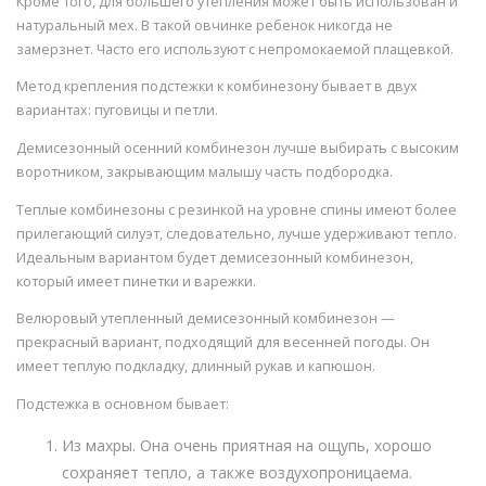
Кроме того, для большего утепления может быть использован и
натуральный мех. В такой овчинке ребенок никогда не
замерзнет. Часто его используют с непромокаемой плащевкой.
Метод крепления подстежки к комбинезону бывает в двух
вариантах: пуговицы и петли.
Демисезонный осенний комбинезон лучше выбирать с высоким
воротником, закрывающим малышу часть подбородка.
Теплые комбинезоны с резинкой на уровне спины имеют более
прилегающий силуэт, следовательно, лучше удерживают тепло.
Идеальным вариантом будет демисезонный комбинезон,
который имеет пинетки и варежки.
Велюровый утепленный демисезонный комбинезон —
прекрасный вариант, подходящий для весенней погоды. Он
имеет теплую подкладку, длинный рукав и капюшон.
Подстежка в основном бывает:
Из махры. Она очень приятная на ощупь, хорошо
сохраняет тепло, а также воздухопроницаема.