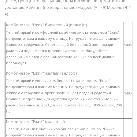
(Я -> А) Цена (по возрастанию) Цена (по убыванию) Рейтинг (по
убыванию) Рейтинг (по возрастанию) Модель (А -> Я) Модель (Я ->
А)
Комбинезон "Ёжик" бирюзовый (велсофт)
Теплый, яркий и комфортный комбинезон с капюшоном "Ёжик"
понравится вам и вашему малышу. На груди аппликация с милым
ёжиком с сердечком. Освежающий бирюзовый цвет подарит
940p
радость и поднимет настроение настроение. Для удобства
одевания имеются 2 молнии, расположенные по всей длинне.
Использует..
Комбинезон "Ёжик" желтый (велсофт)
Теплый, яркий и уютный комбинезон с капюшоном "Ёжик"
понравится вам и вашему малышу. На груди аппликация с милым
ёжиком с сердечком. Яркий желтый цвет подарит радость и
940p
игривое настроение. Для удобства одевания имеются 2 молнии,
расположенные по всей длинне. Состав: велсофт 80% хлопок, 20%
ПЭ..
Комбинезон "Ёжик" молочный
Теплый, нежный и уютный комбинезон с капюшоном "Ёжик"
понравится вам и вашему малышу. На груди аппликация с милым