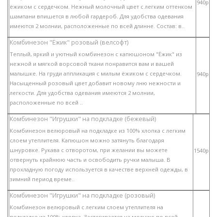
940p
ёжиком с сердечком. Нежный молочный цвет с легким оттенком
шампани впишется в любой гардероб. Для удобства одевания
имеются 2 молнии, расположенные по всей длинне. Состав: в..
Комбинезон "Ёжик" розовый (велсофт)
Теплый, яркий и уютный комбинезон с капюшоном "Ёжик" из
нежной и мягкой ворсовой ткани понравится вам и вашей
малышке. На груди аппликация с милым ёжиком с сердечком.
940p
Насыщенный розовый цвет добавит новому лню нежности и
легкости. Для удобства одевания имеются 2 молнии,
расположенные по всей ..
Комбинезон "Игрушки" на подкладке (бежевый)
Комбинезон велюровый на подкладке из 100% хлопка с легким
слоем утеплителя. Капюшон можно затянуть благодаря
шнуровке. Рукава с отворотом, при желании вы можете
1540p
отвернуть крайнюю часть и освободить ручки малыша. В
прохладную погоду используется в качестве верхней одежды, в
зимний период време..
Комбинезон "Игрушки" на подкладке (розовый)
Комбинезон велюровый с легким слоем утеплителя на
подкладке из 100% хлопка. Застегивается на молнию по всей