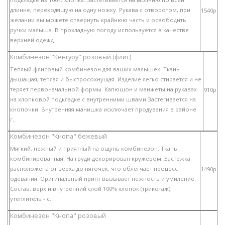
длинне, переходящую на одну ножку. Рукава с отворотом, при
1540p
желании вы можете отвернуть крайнюю часть и освободить
ручки малыша. В прохладную погоду используется в качестве
верхней одежд..
Комбинезон "Кенгуру" розовый (флис)
Теплый флисовый комбинезон для ваших малышек. Ткань
дышащая, теплая и быстросохнущая. Изделие легко стирается и не
теряет первоначальной формы. Капюшон и манжеты на рукавах
910p
на хлопковой подкладке с внутренними швами.Застегивается на
кнопочки. Внутренняя манишка исключает продувания в районе
г..
Комбинезон "Кнопа" бежевый
Мягкий, нежный и приятный на ощупь комбинезон. Ткань
комбинированная. На груди декорирован кружевом. Застежка
расположена от верха до пяточек, что облегчает процесс
1490p
одевания. Оригинальный принт вызывает нежность и умиление.
Состав: верх и внутренний слой 100% хлопок (трикотаж),
утеплитель - с..
Комбинезон "Кнопа" розовый