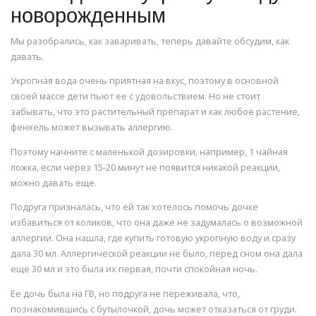
новорожденным
Мы разобрались, как заваривать, теперь давайте обсудим, как
давать.
Укропная вода очень приятная на вкус, поэтому в основной
своей массе дети пьют ее с удовольствием. Но не стоит
забывать, что это растительный препарат и как любое растение,
фенхель может вызывать аллергию.
Поэтому начните с маленькой дозировки, например, 1 чайная
ложка, если через 15-20 минут не появится никакой реакции,
можно давать еще.
Подруга призналась, что ей так хотелось помочь дочке
избавиться от коликов, что она даже не задумалась о возможной
аллергии. Она нашла, где купить готовую укропную воду и сразу
дала 30 мл. Аллергической реакции не было, перед сном она дала
еще 30 мл и это была их первая, почти спокойная ночь.
Ее дочь была на ГВ, но подруга не переживала, что,
познакомившись с бутылочкой, дочь может отказаться от груди.