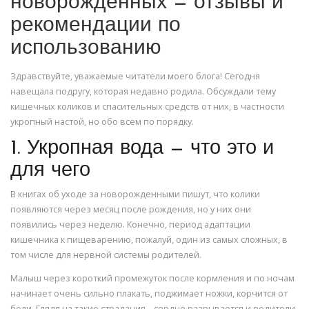
новорожденных — отзывы и
рекомендации по
использованию
Здравствуйте, уважаемые читатели моего блога! Сегодня
навещала подругу, которая недавно родила. Обсуждали тему
кишечных коликов и спасительных средств от них, в частности
укропный настой, но обо всем по порядку.
1. Укропная вода — что это и
для чего
В книгах об уходе за новорожденными пишут, что колики
появляются через месяц после рождения, но у них они
появились через неделю. Конечно, период адаптации
кишечника к пищеварению, пожалуй, один из самых сложных, в
том числе для нервной системы родителей.
Малыш через короткий промежуток после кормления и по ночам
начинает очень сильно плакать, поджимает ножки, корчится от
боли. Глядя на такие страдания – сердце разрывается и родители