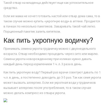
Такой отвар на младенца действует еще как успокоительное
средство.
Если же мама не хочет готовить настой или отвар дома сама, то в
таком случае можно купить «укропную воду» в аптеке. Продается
в пачках по несколько пакетиков. Заваривать такой чай легко.
Порционный пакетик залить кипятком.
Как пить укропную водичку?
Принимать семена укропа грудничку можно с двухнедельного
возраста. Отвар необходимо процедить через сито или марлю.
Семена укропа новорожденному при коликах нужно давать
каждый день перед кормлением 1 ч. л. 3 раза в день.
Как пить укропную воду? Первый раз врачи советуют давать по 1
ч.л. в день, а постепенно доводить до 3-5 раз. Так как семя укропа
может вызвать аллергию. Если же укропная вода у грудничков
вызывает аллергию после употребления, то в таком случае
можно делать компресс из отвара укропа.