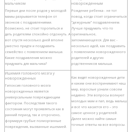
мальчиком
новорожденным
Первые дни после родов у молодой
Рождение ребенка - не тот
мамы разрывается телефон от
повод, когда стоит ограничиться
звонков с поздравлениями.
"дежурным" поздравлением.
Возможно, не стоит торопиться и
Лучше придумать что-то
дать родителям спокойно отдохнуть. А
оригинальное,
вот спустя несколько дней вполне
запоминающееся. Для вас -
уместно придти и поздравить
несколько идей, как поздравить
семейство с появлением малыша.
с появлением новорожденного
Какие поздравления можно
родителей и других
придумать для мальчика?
родственников малыша.
Ишемия головного мозга у
Как видят новорожденные дети
новорожденных
и каким они воспринимают наш
Гипоксия головного мозга
мир, взрослые узнали совсем
новорожденных является
недавно. Эти вопросы волнуют
универсальным повреждающим
молодых мам и пап, ведь малыш
фактором. Последствия такого
и всё что касается его – это
состояния могут проявляться как в
самое ценное у родителей.
ранний период, так и отсрочено,
Далее можно найти самые
формируя грубые полиорганные
точные ответы на все вопросы.
повреждения, вызванные ишемией.