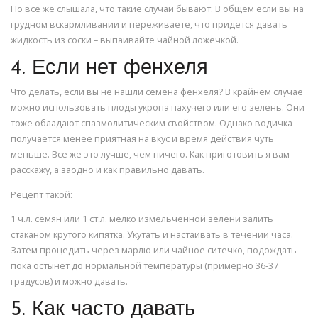
Но все же слышала, что такие случаи бывают. В общем если вы на
грудном вскармливании и переживаете, что придется давать
жидкость из соски – выпаивайте чайной ложечкой.
4. Если нет фенхеля
Что делать, если вы не нашли семена фенхеля? В крайнем случае
можно использовать плоды укропа пахучего или его зелень. Они
тоже обладают спазмолитическим свойством. Однако водичка
получается менее приятная на вкус и время действия чуть
меньше. Все же это лучше, чем ничего. Как приготовить я вам
расскажу, а заодно и как правильно давать.
Рецепт такой:
1 ч.л. семян или 1 ст.л. мелко измельченной зелени залить
стаканом крутого кипятка. Укутать и настаивать в течении часа.
Затем процедить через марлю или чайное ситечко, подождать
пока остынет до нормальной температуры (примерно 36-37
градусов) и можно давать.
5. Как часто давать