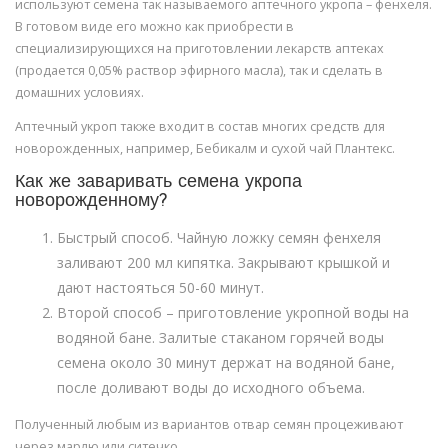
используют семена так называемого аптечного укропа – фенхеля.
В готовом виде его можно как приобрести в
специализирующихся на приготовлении лекарств аптеках
(продается 0,05% раствор эфирного масла), так и сделать в
домашних условиях.
Аптечный укроп также входит в состав многих средств для
новорожденных, например, Бебикалм и сухой чай Плантекс.
Как же заваривать семена укропа
новорожденному?
Быстрый способ. Чайную ложку семян фенхеля
заливают 200 мл кипятка. Закрывают крышкой и
дают настояться 50-60 минут.
Второй способ – приготовление укропной воды на
водяной бане. Залитые стаканом горячей воды
семена около 30 минут держат на водяной бане,
после доливают воды до исходного объема.
Полученный любым из вариантов отвар семян процеживают
через марлю или ситечко.