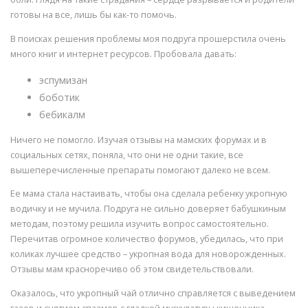
готовы на все, лишь бы как-то помочь.
В поисках решения проблемы моя подруга прошерстила очень
много книг и интернет ресурсов. Пробовала давать:
эспумизан
боботик
бебикалм
Ничего не помогло. Изучая отзывы на мамских форумах и в
социальных сетях, поняла, что они не одни такие, все
вышеперечисленные препараты помогают далеко не всем.
Ее мама стала настаивать, чтобы она сделала ребенку укропную
водичку и не мучила. Подруга не сильно доверяет бабушкиным
методам, поэтому решила изучить вопрос самостоятельно.
Перечитав огромное количество форумов, убедилась, что при
коликах лучшее средство – укропная вода для новорожденных.
Отзывы мам красноречиво об этом свидетельствовали.
Оказалось, что укропный чай отлично справляется с выведением