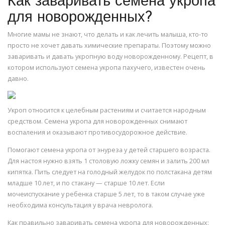
Как заваривать семена укропа
для новорожденных?
Многие мамы не знают, что делать и как лечить малыша, кто-то
просто не хочет давать химические препараты. Поэтому можно
заваривать и давать укропную воду новорожденному. Рецепт, в
котором используют семена укропа пахучего, известен очень
давно.
Укроп относится к целебным растениям и считается народным
средством. Семена укропа для новорожденных снимают
воспаления и оказывают противосудорожное действие.
Помогают семена укропа от энуреза у детей старшего возраста.
Для настоя нужно взять 1 столовую ложку семян и залить 200 мл
кипятка. Пить следует на голодный желудок по полстакана детям
младше 10 лет, и по стакану — старше 10 лет. Если
мочеиспускание у ребенка старше 5 лет, то в таком случае уже
необходима консультация у врача невролога.
Как правильно заваривать семена укропа для новорожденных: