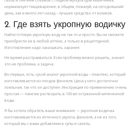
газов и снятием спазмов с гладкой мускулатуры кишечника,
нормализует пищеварение, в общем, пожалуй, на сегодняшний
день, как и много лет назад – лучшее средство от коликов.
2. Где взять укропную водичку
Найти готовую укропную воду не так-то и просто. Вы не сможете
приобрести ее в любой аптеке, а только в рецептурной.
Изготовление надо заказывать заранее.
Не время расстраиваться. Если проблему можно решить, значит
это не проблема, а задача.
Во-первых, есть сухой аналог укропной воды – плантекс, который
изготавливается из плодов фенхеля. Цена у него достаточно
лояльная, так что он доступен. Инструкция по применению очень
простая — пакетик растворить в 100 мл остуженной кипяченной
воды.
Я бы хотела обратить ваше внимание — укропная водичка
изготавливается из аптечного укропа, фенхеля, а не из того,
который мы с вами добавляем в супы и салаты.