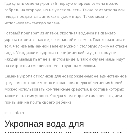
Где купить семена укропа? В первую очередь семена можно
собрать на огороде, но не у всех он есть. Также семя укропа или
плоды продаются в аптеках в сухом виде. Также можно
использовать свежую зелень.
Готовый препарат из аптеки. Укропная водичка из свежего
укропа готовится так же, как и настой из семян. Только разница в
том, что измельченной зелени нужно 1 столовую ложку на стакан
воды. У водички из укропа специфический вкус, поэтому не
каждый малыш пьет ее в чистом виде. В таком случае мамы идут
на хитрость и смешивают ее с грудным молоком.
Семена укропа от коликов для новорожденных не единственное
средство, которое можно использовать для облегчения болей.
Можно использовать комплексные средства, в составе которых
также есть семя укропа. Каждая мама вправе сама решать, чем
поить или не поить своего ребенка.
imalishka.ru
Укропная вода для