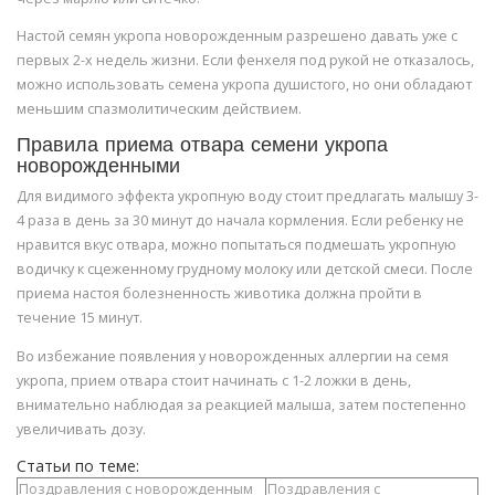
Настой семян укропа новорожденным разрешено давать уже с
первых 2-х недель жизни. Если фенхеля под рукой не отказалось,
можно использовать семена укропа душистого, но они обладают
меньшим спазмолитическим действием.
Правила приема отвара семени укропа
новорожденными
Для видимого эффекта укропную воду стоит предлагать малышу 3-
4 раза в день за 30 минут до начала кормления. Если ребенку не
нравится вкус отвара, можно попытаться подмешать укропную
водичку к сцеженному грудному молоку или детской смеси. После
приема настоя болезненность животика должна пройти в
течение 15 минут.
Во избежание появления у новорожденных аллергии на семя
укропа, прием отвара стоит начинать с 1-2 ложки в день,
внимательно наблюдая за реакцией малыша, затем постепенно
увеличивать дозу.
Статьи по теме:
Поздравления с новорожденным
Поздравления с