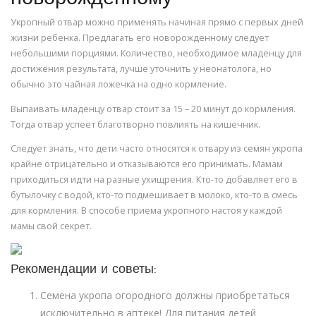
Укропный отвар можно применять начиная прямо с первых дней
жизни ребенка. Предлагать его новорожденному следует
небольшими порциями. Количество, необходимое младенцу для
достижения результата, лучше уточнить у неонатолога, но
обычно это чайная ложечка на одно кормление.
Выпаивать младенцу отвар стоит за 15 – 20 минут до кормления.
Тогда отвар успеет благотворно повлиять на кишечник.
Следует знать, что дети часто относятся к отвару из семян укропа
крайне отрицательно и отказываются его принимать. Мамам
приходиться идти на разные ухищрения. Кто-то добавляет его в
бутылочку с водой, кто-то подмешивает в молоко, кто-то в смесь
для кормления. В способе приема укропного настоя у каждой
мамы свой секрет.
Рекомендации и советы:
Семена укропа огородного должны приобретаться
исключительно в аптеке! Для питания детей