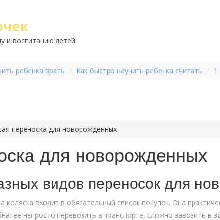
очек
у и воспитанию детей.
чить ребенка врать
Как быстро научить ребенка считать
1
шая переноска для новорожденных
оска для новорожденных
зных видов переносок для но
а коляска входит в обязательный список покупок. Она практич
бна: ее непросто перевозить в транспорте, сложно завозить в зд