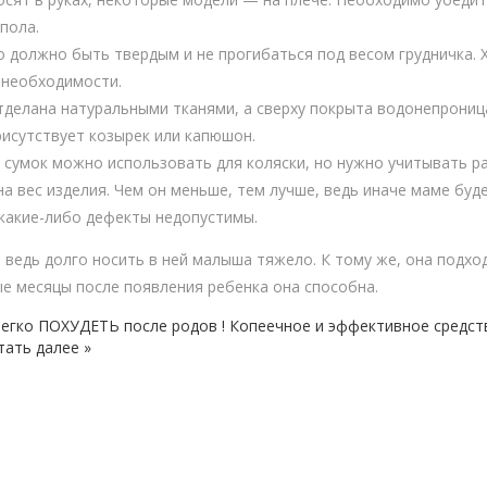
пола.
о должно быть твердым и не прогибаться под весом грудничка. 
 необходимости.
тделана натуральными тканями, а сверху покрыта водонепрони
рисутствует козырек или капюшон.
сумок можно использовать для коляски, но нужно учитывать р
а вес изделия. Чем он меньше, тем лучше, ведь иначе маме буде
какие-либо дефекты недопустимы.
 ведь долго носить в ней малыша тяжело. К тому же, она подхо
ые месяцы после появления ребенка она способна.
егко ПОХУДЕТЬ после родов ! Копеечное и эффективное средст
тать далее »