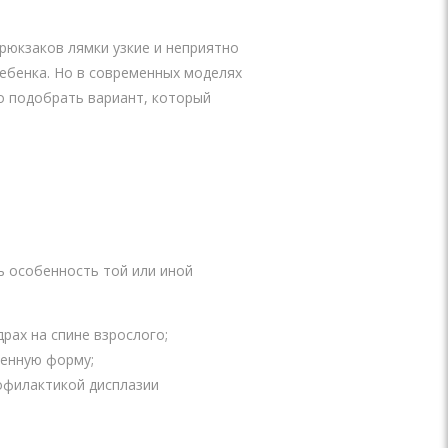
 рюкзаков лямки узкие и неприятно
ребенка. Но в современных моделях
о подобрать вариант, который
ь особенность той или иной
рах на спине взрослого;
венную форму;
офилактикой дисплазии