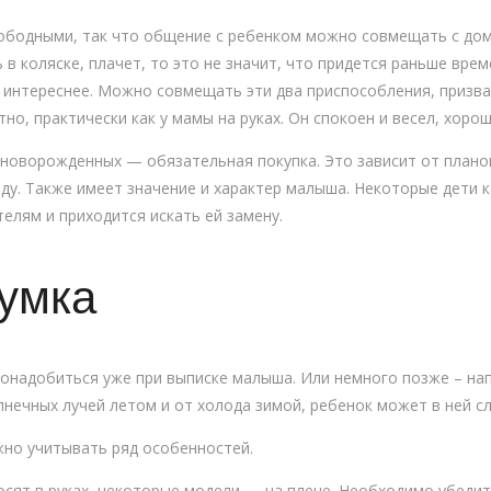
ободными, так что общение с ребенком можно совмещать с до
 в коляске, плачет, то это не значит, что придется раньше врем
о интереснее. Можно совмещать эти два приспособления, призв
о, практически как у мамы на руках. Он спокоен и весел, хорош
я новорожденных — обязательная покупка. Это зависит от плано
оду. Также имеет значение и характер малыша. Некоторые дети 
телям и приходится искать ей замену.
умка
надобиться уже при выписке малыша. Или немного позже – напр
нечных лучей летом и от холода зимой, ребенок может в ней сл
жно учитывать ряд особенностей.
осят в руках, некоторые модели — на плече. Необходимо убедит