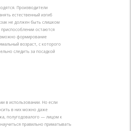
ходятся. Производители
анять естественный изгиб
кзак не должен быть слишком
на приспособлении остаются
 возможно формирование
имальный возраст, с которого
ельно следить за посадкой
ми в использовании. Но если
осить в них можно даже
жа, полугодовалого — лицом к
 научиться правильно приматывать