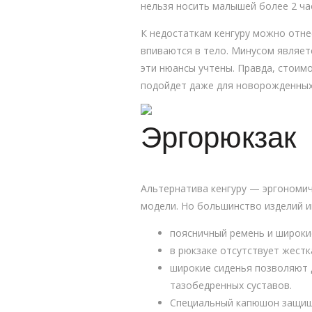
нельзя носить малышей более 2 час
К недостаткам кенгуру можно отне
впиваются в тело. Минусом являет
эти нюансы учтены. Правда, стоим
подойдет даже для новорожденных
Эргорюкзак
Альтернатива кенгуру — эргономич
модели. Но большинство изделий 
поясничный ремень и широки
в рюкзаке отсутствует жестк
широкие сиденья позволяют 
тазобедренных суставов.
Специальный капюшон защища