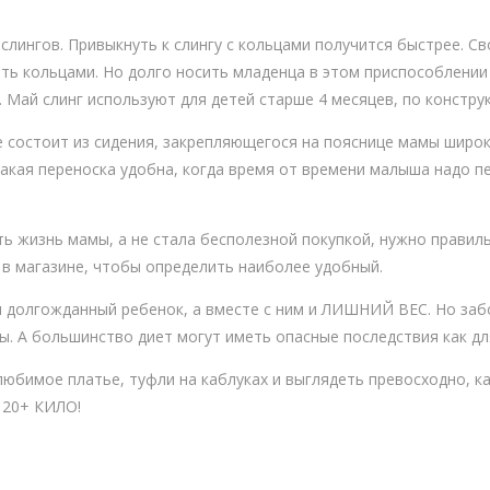
слингов. Привыкнуть к слингу с кольцами получится быстрее. С
ить кольцами. Но долго носить младенца в этом приспособлении 
. Май слинг используют для детей старше 4 месяцев, по констру
 состоит из сидения, закрепляющегося на пояснице мамы широк
акая переноска удобна, когда время от времени малыша надо пе
ь жизнь мамы, а не стала бесполезной покупкой, нужно правиль
в магазине, чтобы определить наиболее удобный.
 долгожданный ребенок, а вместе с ним и ЛИШНИЙ ВЕС. Но заб
лы. А большинство диет могут иметь опасные последствия как дл
любимое платье, туфли на каблуках и выглядеть превосходно, как
 20+ КИЛО!