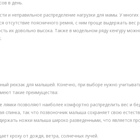
ов в день.
сти и неправильное распределение нагрузки для мамы. У многих
ся отсутствие поясничного ремня, с ним проще выдержать вес 
ость их довольно высока. Также в модельном ряду кенгуру можн
.
ный рюкзак для малышей. Конечно, при выборе нужно учитыват
имеют такие преимущества:
е лямки позволяют наиболее комфортно распределить вес и бед
ая спинка, так что позвоночник малыша сохраняет свою естест
держать ножки малыша широко разведенными, что является пр
ет кроху от дождя, ветра, солнечных лучей.