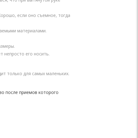
Хорошо, если оно съемное, тогда
цаемыми материалами.
азмеры.
т непросто его носить.
дит только для самых маленьких.
во после приемов которого