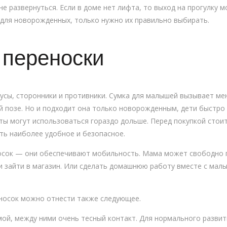
не развернуться. Если в доме нет лифта, то выход на прогулку
 для новорожденных, только нужно их правильно выбирать.
 переноски
усы, сторонники и противники. Сумка для малышей вызывает мен
й позе. Но и подходит она только новорожденным, дети быстро 
ситы могут использоваться гораздо дольше. Перед покупкой сто
ть наиболее удобное и безопасное.
осок — они обеспечивают мобильность. Мама может свободно пе
и зайти в магазин. Или сделать домашнюю работу вместе с мал
носок можно отнести также следующее.
мой, между ними очень тесный контакт. Для нормального разви