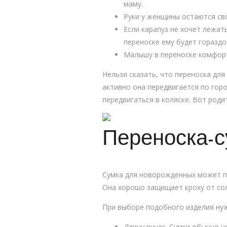
маму.
Руки у женщины остаются св
Если карапуз не хочет лежать
переноске ему будет горазд
Малышу в переноске комфортн
Нельзя сказать, что переноска дл
активно она передвигается по гор
передвигаться в коляске. Вот роди
Переноска-с
Сумка для новорожденных может по
Она хорошо защищает кроху от сол
При выборе подобного изделия ну
Длину ручек. Сумки обычно н