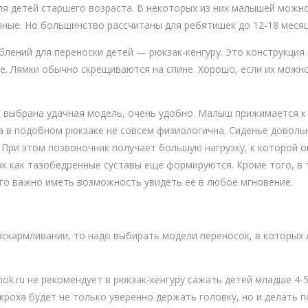
ля детей старшего возраста. В некоторых из них малышей можно
пные. Но большинство рассчитаны для ребятишек до 12-18 месяц
лений для переноски детей — рюкзак-кенгуру. Это конструкция и
е. Лямки обычно скрещиваются на спине. Хорошо, если их можно
а выбрана удачная модель, очень удобно. Малыш прижимается к 
а в подобном рюкзаке не совсем физиологична. Сиденье довольн
 При этом позвоночник получает большую нагрузку, к которой о
ак как тазобедренные суставы еще формируются. Кроме того, в
его важно иметь возможность увидеть ее в любое мгновение.
вскармливании, то надо выбирать модели переносок, в которых
ok.ru не рекомендует в рюкзак-кенгуру сажать детей младше 4-5
кроха будет не только уверенно держать головку, но и делать п