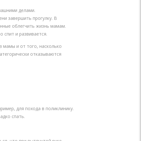
машними делами.
ени завершить прогулку. В
анные облегчить жизнь мамам.
о спит и развивается.
в мамы и от того, насколько
категорически отказываются
имер, для похода в поликлинику.
адко спать.
ься, что при вытянутой руке