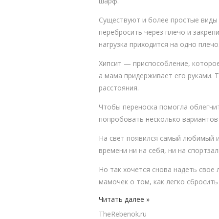
шарф.
Существуют и более простые виды 
перебросить через плечо и закреп
нагрузка приходится на одно плечо
Хипсит — приспособление, которое
а мама придерживает его руками. Т
расстояния.
Чтобы переноска помогла облегчит
попробовать несколько вариантов 
На свет появился самый любимый и
времени ни на себя, ни на спортза
Но так хочется снова надеть свое 
мамочек о том, как легко сбросить
Читать далее »
TheRebenok.ru