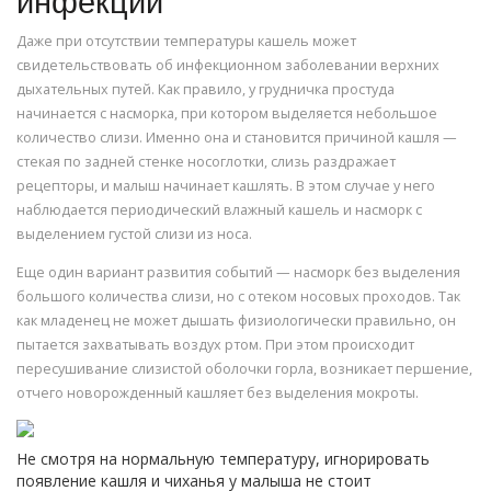
инфекции
Даже при отсутствии температуры кашель может
свидетельствовать об инфекционном заболевании верхних
дыхательных путей. Как правило, у грудничка простуда
начинается с насморка, при котором выделяется небольшое
количество слизи. Именно она и становится причиной кашля —
стекая по задней стенке носоглотки, слизь раздражает
рецепторы, и малыш начинает кашлять. В этом случае у него
наблюдается периодический влажный кашель и насморк с
выделением густой слизи из носа.
Еще один вариант развития событий — насморк без выделения
большого количества слизи, но с отеком носовых проходов. Так
как младенец не может дышать физиологически правильно, он
пытается захватывать воздух ртом. При этом происходит
пересушивание слизистой оболочки горла, возникает першение,
отчего новорожденный кашляет без выделения мокроты.
Не смотря на нормальную температуру, игнорировать
появление кашля и чиханья у малыша не стоит