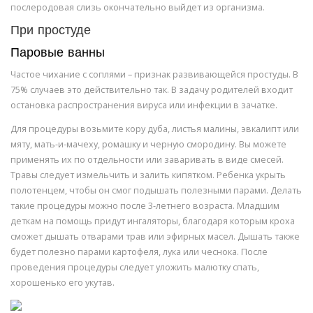
послеродовая слизь окончательно выйдет из организма.
При простуде
Паровые ванны
Частое чихание с соплями – признак развивающейся простуды. В
75% случаев это действительно так. В задачу родителей входит
остановка распространения вируса или инфекции в зачатке.
Для процедуры возьмите кору дуба, листья малины, эвкалипт или
мяту, мать-и-мачеху, ромашку и черную смородину. Вы можете
применять их по отдельности или заваривать в виде смесей.
Травы следует измельчить и залить кипятком. Ребенка укрыть
полотенцем, чтобы он смог подышать полезными парами. Делать
такие процедуры можно после 3-летнего возраста. Младшим
деткам на помощь придут ингаляторы, благодаря которым кроха
сможет дышать отварами трав или эфирных масел. Дышать также
будет полезно парами картофеля, лука или чеснока. После
проведения процедуры следует уложить малютку спать,
хорошенько его укутав.