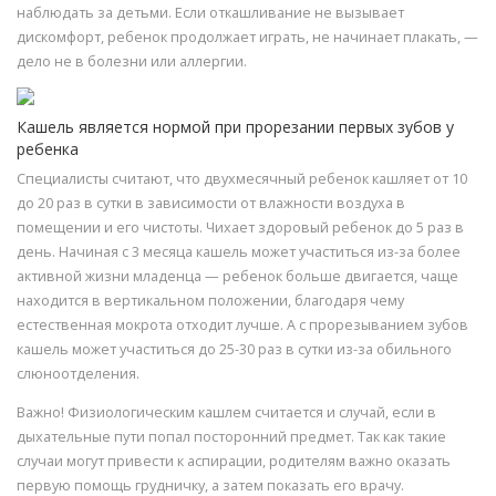
наблюдать за детьми. Если откашливание не вызывает
дискомфорт, ребенок продолжает играть, не начинает плакать, —
дело не в болезни или аллергии.
Кашель является нормой при прорезании первых зубов у
ребенка
Специалисты считают, что двухмесячный ребенок кашляет от 10
до 20 раз в сутки в зависимости от влажности воздуха в
помещении и его чистоты. Чихает здоровый ребенок до 5 раз в
день. Начиная с 3 месяца кашель может участиться из-за более
активной жизни младенца — ребенок больше двигается, чаще
находится в вертикальном положении, благодаря чему
естественная мокрота отходит лучше. А с прорезыванием зубов
кашель может участиться до 25-30 раз в сутки из-за обильного
слюноотделения.
Важно! Физиологическим кашлем считается и случай, если в
дыхательные пути попал посторонний предмет. Так как такие
случаи могут привести к аспирации, родителям важно оказать
первую помощь грудничку, а затем показать его врачу.