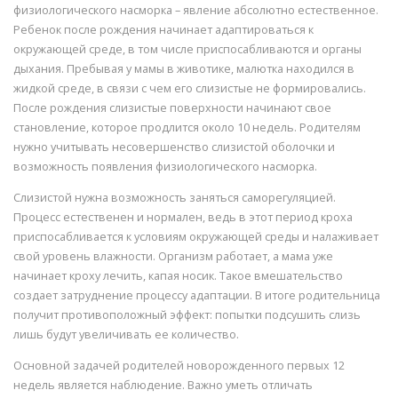
физиологического насморка – явление абсолютно естественное.
Ребенок после рождения начинает адаптироваться к
окружающей среде, в том числе приспосабливаются и органы
дыхания. Пребывая у мамы в животике, малютка находился в
жидкой среде, в связи с чем его слизистые не формировались.
После рождения слизистые поверхности начинают свое
становление, которое продлится около 10 недель. Родителям
нужно учитывать несовершенство слизистой оболочки и
возможность появления физиологического насморка.
Слизистой нужна возможность заняться саморегуляцией.
Процесс естественен и нормален, ведь в этот период кроха
приспосабливается к условиям окружающей среды и налаживает
свой уровень влажности. Организм работает, а мама уже
начинает кроху лечить, капая носик. Такое вмешательство
создает затруднение процессу адаптации. В итоге родительница
получит противоположный эффект: попытки подсушить слизь
лишь будут увеличивать ее количество.
Основной задачей родителей новорожденного первых 12
недель является наблюдение. Важно уметь отличать