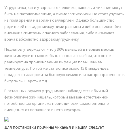
У грудничка, как и у взрослого человека, кашель и чихание могут
быть не патологическими, а физиологическими. Не стоит упускать
из поля зрения и вариант с аллергией. Однако большинство
родителей не видит между ними разницы и либо оставляют без
внимания симптомы опасного заболевания, либо вызывают
врача к абсолютно здоровому грудничку.
Педиатры утверждают, что у 30% малышей в первые месяцы
жизни иммунитет может быть настолько слабым, что он не
реагирует на проникновение инфекции повышением
температуры. По той же статистике около 15% младенцев
страдает от аллергии на бытовую химию или распространенные в
быту пыль, шерсть и т.д.
В остальных случаях у грудничков наблюдается обычный
физиологический кашель, который вызван естественной
потребностью организма периодически самостоятельно
очищаться от попавшего в него «мусора».
Для постановки причины чиханья и кашля следует