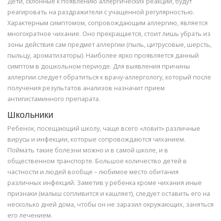
Дети, склонные к появлению аллергических реакций, будут
реагировать на раздражители с учащенной регулярностью.
Характерным симптомом, сопровождающим аллергию, является
многократное чихание. Оно прекращается, стоит лишь убрать из
зоны действия сам предмет аллергии (пыль, цитрусовые, шерсть,
пыльцу, ароматизаторы). Наиболее ярко проявляется данный
симптом в дошкольном периоде. Для выявления причины
аллергии следует обратиться к врачу-аллергологу, который после
получения результатов анализов назначит прием
антигистаминного препарата.
Школьники
Ребенок, посещающий школу, чаще всего «ловит» различные
вирусы и инфекции, которые сопровождаются чиханием.
Поймать такие болезни можно и в самой школе, и в
общественном транспорте. Большое количество детей в
частности и людей вообще – любимое место обитания
различных инфекций. Заметив у ребенка кроме чихания иные
признаки (малыш сопливится и кашляет), следует оставить его на
несколько дней дома, чтобы он не заразил окружающих, заняться
его лечением.