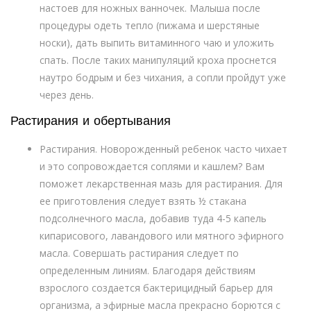
настоев для ножных ванночек. Малыша после
процедуры одеть тепло (пижама и шерстяные
носки), дать выпить витаминного чаю и уложить
спать. После таких манипуляций кроха проснется
наутро бодрым и без чихания, а сопли пройдут уже
через день.
Растирания и обертывания
Растирания. Новорожденный ребенок часто чихает
и это сопровождается соплями и кашлем? Вам
поможет лекарственная мазь для растирания. Для
ее приготовления следует взять ½ стакана
подсолнечного масла, добавив туда 4-5 капель
кипарисового, лавандового или мятного эфирного
масла. Совершать растирания следует по
определенным линиям. Благодаря действиям
взрослого создается бактерицидный барьер для
организма, а эфирные масла прекрасно борются с