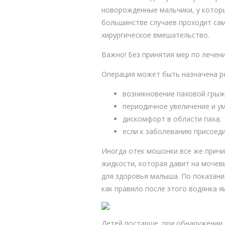
новорожденные мальчики, у которы
большинстве случаев проходит сам
хирургическое вмешательство.
Важно! Без принятия мер по лечен
Операция может быть назначена ре
возникновение паховой грыж
периодичное увеличение и у
дискомфорт в области паха;
если к заболеванию присоед
Иногда отек мошонки все же причи
жидкости, которая давит на мочев
для здоровья малыша. По показан
как правило после этого водянка 
Детей постарше, при обнаружении 