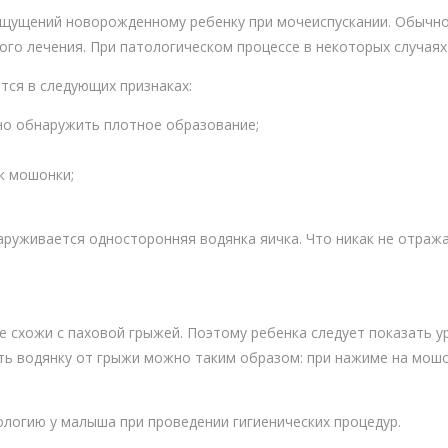
ощущений новорожденному ребенку при мочеиспускании. Обычн
ого лечения. При патологическом процессе в некоторых случаях
ся в следующих признаках:
но обнаружить плотное образование;
к мошонки;
руживается односторонняя водянка яичка. Что никак не отраж
е схожи с паховой грыжей. Поэтому ребенка следует показать у
ть водянку от грыжи можно таким образом: при нажиме на мошо
логию у малыша при проведении гигиенических процедур.