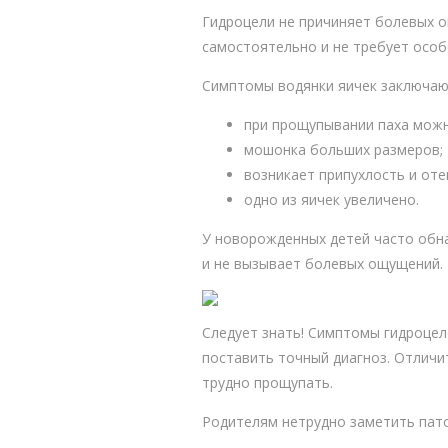
Гидроцели не причиняет болевых 
самостоятельно и не требует особ
Симптомы водянки яичек заключают
при прощупывании паха мож
мошонка больших размеров;
возникает припухлость и оте
одно из яичек увеличено.
У новорожденных детей часто обна
и не вызывает болевых ощущений.
Следует знать! Симптомы гидроцел
поставить точный диагноз. Отличи
трудно прощупать.
Родителям нетрудно заметить пато