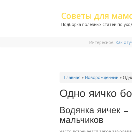
Советы для мам
Подборка полезных статей по уход
Интересное:
Как оту
Главная
»
Новорожденный
»
Одн
Одно яичко бо
Водянка яичек —
мальчиков
Часто встречается такое заболеван