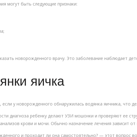
ия могут быть следующие признаки:
а;
казать новорожденного врачу. Это заболевание наблюдает детск
янки яичка
 если у новорожденного обнаружилась водянка яичника, что дел
ости диагноза ребенку делают УЗИ мошонки и проверяют ее стру
анализов крови и мочи. Обычно назначение лечения зависит от
ожденного и проходит ли она самостоятельно? — этот вопрос в