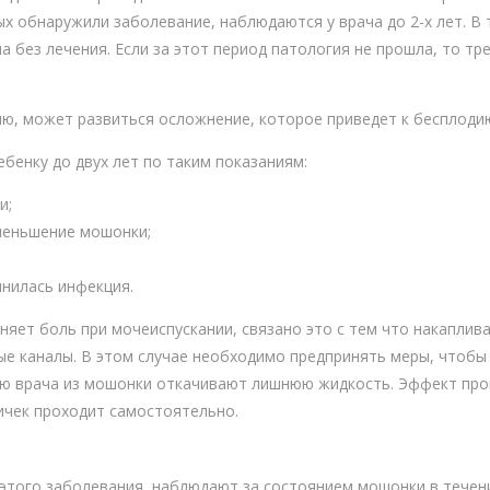
х обнаружили заболевание, наблюдаются у врача до 2-х лет. В 
а без лечения. Если за этот период патология не прошла, то т
ию, может развиться осложнение, которое приведет к бесплоди
бенку до двух лет по таким показаниям:
и;
меньшение мошонки;
инилась инфекция.
няет боль при мочеиспускании, связано это с тем что накапли
ые каналы. В этом случае необходимо предпринять меры, чтобы
ию врача из мошонки откачивают лишнюю жидкость. Эффект проц
яичек проходит самостоятельно.
этого заболевания, наблюдают за состоянием мошонки в течени