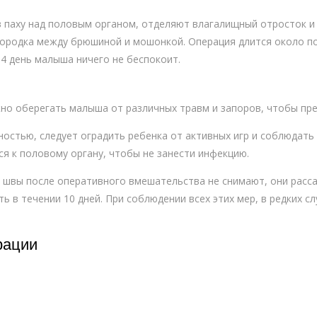
в паху над половым органом, отделяют влагалищный отросток и 
городка между брюшиной и мошонкой. Операция длится около по
3-4 день малыша ничего не беспокоит.
но оберегать малыша от различных травм и запоров, чтобы пр
ностью, следует оградить ребенка от активных игр и соблюдать
ся к половому органу, чтобы не занести инфекцию.
 швы после оперативного вмешательства не снимают, они расса
ть в течении 10 дней. При соблюдении всех этих мер, в редких 
рации