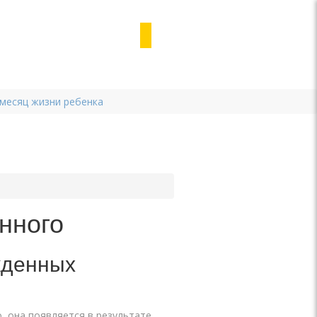
 месяц жизни ребенка
нного
жденных
, она появляется в результате