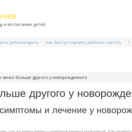
очек
у и воспитанию детей.
чить ребенка врать
Как быстро научить ребенка считать
1
о яичко больше другого у новорожденного
льше другого у новорожде
 симптомы и лечение у новоро
ие, как водянка яичек у новорожденных мальчиков. Как правило