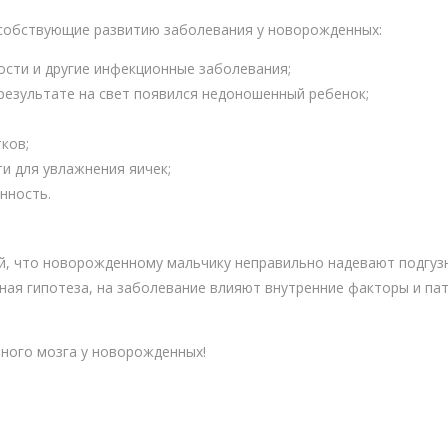
собствующие развитию заболевания у новорожденных:
ости и другие инфекционные заболевания;
езультате на свет появился недоношенный ребенок;
ков;
и для увлажнения яичек;
нность.
, что новорожденному мальчику неправильно надевают подгузни
ьная гипотеза, на заболевание влияют внутренние факторы и па
вного мозга у новорожденных!