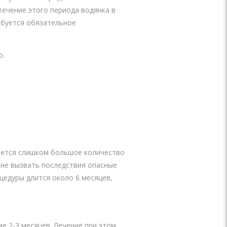
течение этого периода водянка в
ребуется обязательное
ю.
вается слишком большое количество
 не вызвать последствия опасные
едуры длится около 6 месяцев,
е 2-3 месяцев. Лечение при этом