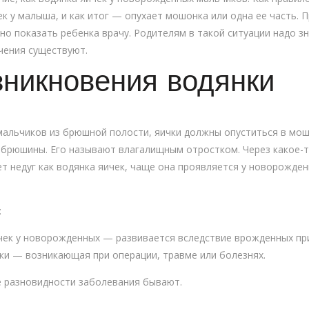
к у малыша, и как итог — опухает мошонка или одна ее часть. 
 показать ребенка врачу. Родителям в такой ситуации надо зна
чения существуют.
никновения водянки
мальчиков из брюшной полости, яички должны опуститься в мошо
 брюшины. Его называют влагалищным отростком. Через какое-т
ет недуг как водянка яичек, чаще она проявляется у новорожден
:
чек у новорожденных — развивается вследствие врожденных при
и — возникающая при операции, травме или болезнях.
ие разновидности заболевания бывают.