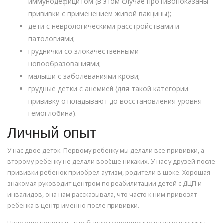
иммунодефицитом (в этом случае противопоказаны
прививки с применением живой вакцины);
дети с неврологическими расстройствами и
патологиями;
груднички со злокачественными
новообразованиями;
малыши с заболеваниями крови;
грудные детки с анемией (для такой категории
прививку откладывают до восстановления уровня
гемоглобина).
Личный опыт
У нас двое деток. Первому ребенку мы делали все прививки, а
второму ребенку не делали вообще никаких. У нас у друзей после
прививки ребенок приобрел аутизм, родители в шоке. Хорошая
знакомая руководит центром по реабилитации детей с ДЦП и
инвалидов, она нам рассказывала, что часто к ним привозят
ребенка в центр именно после прививки.
Надо еще понимать, что бывают совершенно разные вакцины.