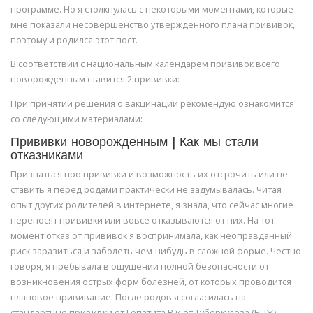
программе. Но я столкнулась с некоторыми моментами, которые
мне показали несовершенство утвержденного плана прививок,
поэтому и родился этот пост.
В соответствии с национальным календарем прививок всего
новорожденным ставится 2 прививки:
При принятии решения о вакцинации рекомендую ознакомится
со следующими материалами:
Прививки новорожденным | Как мы стали
отказниками
Признаться про прививки и возможность их отсрочить или не
ставить я перед родами практически не задумывалась. Читая
опыт других родителей в интернете, я знала, что сейчас многие
переносят прививки или вовсе отказываются от них. На тот
момент отказ от прививок я воспринимала, как неоправданный
риск заразиться и заболеть чем-нибудь в сложной форме. Честно
говоря, я пребывала в ощущении полной безопасности от
возникновения острых форм болезней, от которых проводится
плановое прививание. После родов я согласилась на
стандартные прививки от Гепатита В и от Туберкулеза (БЦЖ).