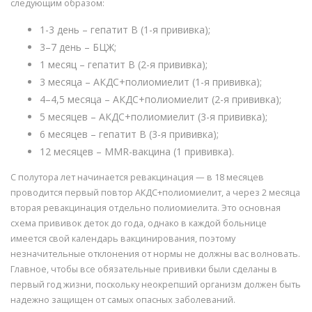
следующим образом:
1-3 день – гепатит В (1-я прививка);
3–7 день – БЦЖ;
1 месяц – гепатит В (2-я прививка);
3 месяца – АКДС+полиомиелит (1-я прививка);
4–4,5 месяца – АКДС+полиомиелит (2-я прививка);
5 месяцев – АКДС+полиомиелит (3-я прививка);
6 месяцев – гепатит В (3-я прививка);
12 месяцев – MMR-вакцина (1 прививка).
С полутора лет начинается ревакцинация — в 18 месяцев
проводится первый повтор АКДС+полиомиелит, а через 2 месяца
вторая ревакцинация отдельно полиомиелита. Это основная
схема прививок деток до года, однако в каждой больнице
имеется свой календарь вакцинирования, поэтому
незначительные отклонения от нормы не должны вас волновать.
Главное, чтобы все обязательные прививки были сделаны в
первый год жизни, поскольку неокрепший организм должен быть
надежно защищен от самых опасных заболеваний.