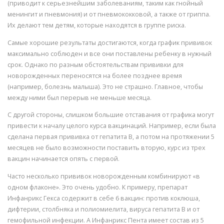
(приводит к серьезнейшим заболеваниям, таким как гнойный
менингит и пневмония) и от пневмококковой, а также от гриппа.
Их делают тем детям, которые находятся в группе риска.
Самые хорошие результаты достигаются, когда график прививок
максимально соблюден и все они поставлены ребенку в нужный
срок. Однако по разным обстоятельствам прививки для
новорожденных переносятся на более позднее время
(например, болезнь малыша). Это не страшно. Главное, чтобы
между ними был перерыв не меньше месяца.
С другой стороны, слишком большие отставания от графика могут
привести к началу целого курса вакцинаций. Например, если была
сделана первая прививка от гепатита B, а потом на протяжении 5
месяцев не было возможности поставить вторую, курс из трех
вакцин начинается опять с первой.
Часто несколько прививок новорожденным комбинируют «в
одном флаконе». Это очень удобно. К примеру, препарат
Инфанрикс Гекса содержит в себе 6 вакцин: против коклюша,
дифтерии, столбняка и полиомиелита, вируса гепатита B и от
гемофильной инфекции. А Инфанрикс Пента имеет состав из 5