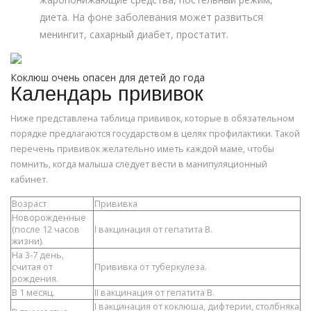
диета. На фоне заболевания может развиться
менингит, сахарный диабет, простатит.
Коклюш очень опасен для детей до года
Календарь прививок
Ниже представлена таблица прививок, которые в обязательном
порядке предлагаются государством в целях профилактики. Такой
перечень прививок желательно иметь каждой маме, чтобы
помнить, когда малыша следует вести в манипуляционный
кабинет.
Возраст
Прививка
Новорожденные
(после 12 часов
I вакцинация от гепатита B.
жизни).
На 3-7 день,
считая от
Прививка от туберкулеза.
рождения.
В 1 месяц.
II вакцинация от гепатита B.
I вакцинация от коклюша, дифтерии, столбняка