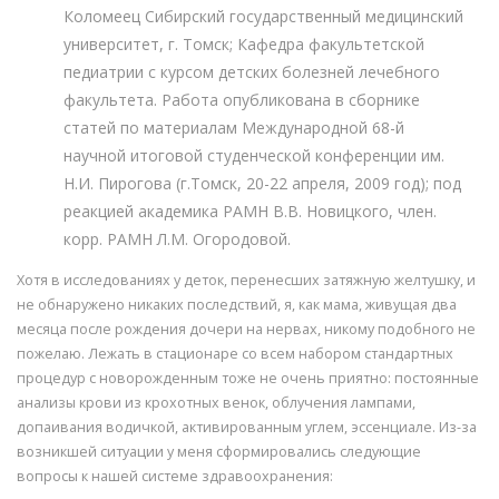
Коломеец Сибирский государственный медицинский
университет, г. Томск; Кафедра факультетской
педиатрии с курсом детских болезней лечебного
факультета. Работа опубликована в сборнике
статей по материалам Международной 68-й
научной итоговой студенческой конференции им.
Н.И. Пирогова (г.Томск, 20-22 апреля, 2009 год); под
реакцией академика РАМН В.В. Новицкого, член.
корр. РАМН Л.М. Огородовой.
Хотя в исследованиях у деток, перенесших затяжную желтушку, и
не обнаружено никаких последствий, я, как мама, живущая два
месяца после рождения дочери на нервах, никому подобного не
пожелаю. Лежать в стационаре со всем набором стандартных
процедур с новорожденным тоже не очень приятно: постоянные
анализы крови из крохотных венок, облучения лампами,
допаивания водичкой, активированным углем, эссенциале. Из-за
возникшей ситуации у меня сформировались следующие
вопросы к нашей системе здравоохранения: