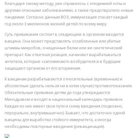
благодаря такому методу, уже справилось с эпидемией оспы и
другими опасными заболеваниями, а также предотвратило новые
пандемии. Согласно данным ВОЗ, иммунизация спасает каждый
год около 3 миллионов жизней детей по всему миру.
Суть прививания состоит в следующем: в организм вводится
вакцина. Она может представлять ослабленные или убитые
штаммы микробов, очищенные белки или же синтетический
препарат. Как ответная реакция, начинают вырабатываться
антитела, которые «запоминают» возбудителя и в будущем
защищают организм от его вторжения.
К вакцинам разрабатываются относительные (временные) и
абсолютные (делать нельзя ни в коем случае) противопоказания.
Обязательные прививки детям до года утверждаются
Минздравом и входят в национальный календарь прививок.
Каждая из них имеет свои пути и схему введения (подкожно,
перорально, внутримышечно). Бывает, что достаточно одной
вакцины для выработки стойкого иммунитета, а иногда
необходимы повторные введения (ревакцинация).