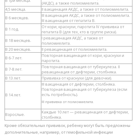
В три месяца.
(АКДС), а также полиомиелита.
4,5 месяца.
II вакцинация АКДС, а также от полиомиелита.
III вакцинация АКДС, а также от полиомиелита.
В 6 месяцев.
III вакцинация от гепатита B.
От кори, краснухи, паротита IV прививка от
В 1 год.
гепатита B (для тех, кто в группе риска).
I ревакцинация АКДС, а также от
В 18 месяцев.
полиомиелита.
В 20 месяцев.
II ревакцинация от полиомиелита.
Повторная вакцинация от кори, краснухи и
В 6-7 лет.
паротита.
Повторная вакцинация от туберкулеза. II
В 7-8 лет.
ревакцинация от дифтерии, столбняка.
В 13 лет.
Прививка от краснухи (для девочки).
III вакцинация от дифтерии, столбняка.
Повторная вакцинация от туберкулеза (если
есть потребность).
В 14 лет.
III прививка от полиомиелита.
Каждые 10 лет — ревакцинация от дифтерии,
Взрослые.
столбняка.
Кроме обязательных прививок, ребенку могут быть предложены
дополнительные, например, от гемофильной инфекции