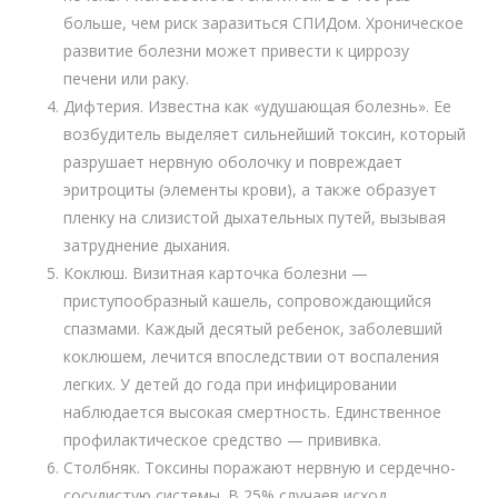
больше, чем риск заразиться СПИДом. Хроническое
развитие болезни может привести к циррозу
печени или раку.
Дифтерия. Известна как «удушающая болезнь». Ее
возбудитель выделяет сильнейший токсин, который
разрушает нервную оболочку и повреждает
эритроциты (элементы крови), а также образует
пленку на слизистой дыхательных путей, вызывая
затруднение дыхания.
Коклюш. Визитная карточка болезни —
приступообразный кашель, сопровождающийся
спазмами. Каждый десятый ребенок, заболевший
коклюшем, лечится впоследствии от воспаления
легких. У детей до года при инфицировании
наблюдается высокая смертность. Единственное
профилактическое средство — прививка.
Столбняк. Токсины поражают нервную и сердечно-
сосудистую системы. В 25% случаев исход