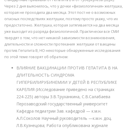
Через 2 дня выяснилось, что у дочки «физиологичная» желтушка,
которая не проходила два месяца. Этот пост не о возможных
опасных последствиях желтушки, поэтому просто укажу, что их
предостаточно. Желтушка, которая затягивается на два месяца
уже выходит из разряда физиологичной. Практически все СМИ
твердят о том, что нет никакой зависимости возникновения,
длительности и сложности протекания желтушки от вакцины
против Гепатита В, НО некоторые обнаруженные исследования
по этой теме говорят об обратном:
ВЛИЯНИЕ ВАКЦИНАЦИИ ПРОТИВ ГЕПАТИТА В НА
ДЛИТЕЛЬНОСТЬ СИНДРОМА
ГИПЕРБИЛИРУБИНЕМИИ У ДЕТЕЙ В РЕСПУБЛИКЕ
КАРЕЛИЯ (Исследование приведено на страницах
224-225) авторы З.В.Труханкина, С.В.Салабаева
Перозаводский государственный университет
Кафедра педиатрии Зав. кафедрой — к.м.н.
А.Л.Соколов Научный руководитель —к.м.н. доц.
Л.В.Кузнецова; Работа опубликована журнале