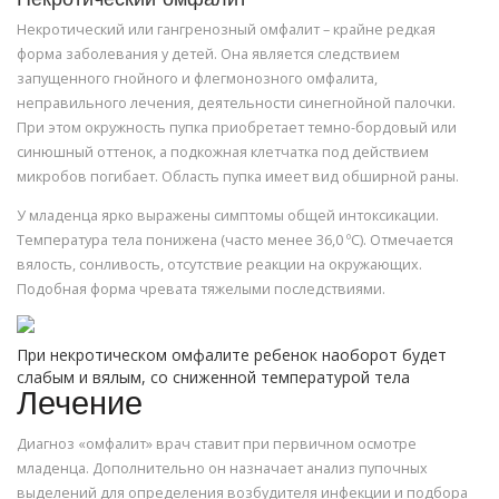
Некротический омфалит
Некротический или гангренозный омфалит – крайне редкая
форма заболевания у детей. Она является следствием
запущенного гнойного и флегмонозного омфалита,
неправильного лечения, деятельности синегнойной палочки.
При этом окружность пупка приобретает темно-бордовый или
синюшный оттенок, а подкожная клетчатка под действием
микробов погибает. Область пупка имеет вид обширной раны.
У младенца ярко выражены симптомы общей интоксикации.
Температура тела понижена (часто менее 36,0 ºС). Отмечается
вялость, сонливость, отсутствие реакции на окружающих.
Подобная форма чревата тяжелыми последствиями.
При некротическом омфалите ребенок наоборот будет
слабым и вялым, со сниженной температурой тела
Лечение
Диагноз «омфалит» врач ставит при первичном осмотре
младенца. Дополнительно он назначает анализ пупочных
выделений для определения возбудителя инфекции и подбора