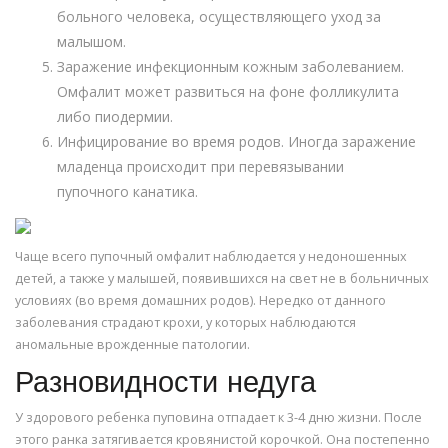
больного человека, осуществляющего уход за
малышом.
Заражение инфекционным кожным заболеванием.
Омфалит может развиться на фоне фолликулита
либо пиодермии.
Инфицирование во время родов. Иногда заражение
младенца происходит при перевязывании
пупочного канатика.
Чаще всего пупочный омфалит наблюдается у недоношенных
детей, а также у малышей, появившихся на свет не в больничных
условиях (во время домашних родов). Нередко от данного
заболевания страдают крохи, у которых наблюдаются
аномальные врожденные патологии.
Разновидности недуга
У здорового ребенка пуповина отпадает к 3-4 дню жизни. После
этого ранка затягивается кровянистой корочкой. Она постепенно