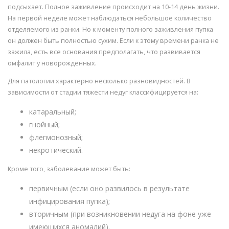
подсыхает. Полное заживление происходит на 10-14 день жизни.
На первой неделе может наблюдаться небольшое количество
отделяемого из ранки. Но к моменту полного заживления пупка
он должен быть полностью сухим. Если к этому времени ранка не
зажила, есть все основания предполагать, что развивается
омфалит у новорожденных.
Для патологии характерно несколько разновидностей. В
зависимости от стадии тяжести недуг классифицируется на:
катаральный;
гнойный;
флегмонозный;
некротический.
Кроме того, заболевание может быть:
первичным (если оно развилось в результате
инфицирования пупка);
вторичным (при возникновении недуга на фоне уже
имеющихся аномалий).