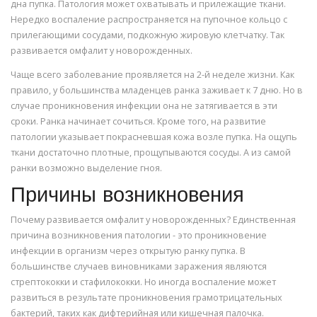
дна пупка. Патология может охватывать и прилежащие ткани.
Нередко воспаление распространяется на пупочное кольцо с
прилегающими сосудами, подкожную жировую клетчатку. Так
развивается омфалит у новорожденных.
Чаще всего заболевание проявляется на 2-й неделе жизни. Как
правило, у большинства младенцев ранка заживает к 7 дню. Но в
случае проникновения инфекции она не затягивается в эти
сроки. Ранка начинает сочиться. Кроме того, на развитие
патологии указывает покрасневшая кожа возле пупка. На ощупь
ткани достаточно плотные, прощупываются сосуды. А из самой
ранки возможно выделение гноя.
Причины возникновения
Почему развивается омфалит у новорожденных? Единственная
причина возникновения патологии - это проникновение
инфекции в организм через открытую ранку пупка. В
большинстве случаев виновниками заражения являются
стрептококки и стафилококки. Но иногда воспаление может
развиться в результате проникновения грамотрицательных
бактерий, таких как дифтерийная или кишечная палочка.