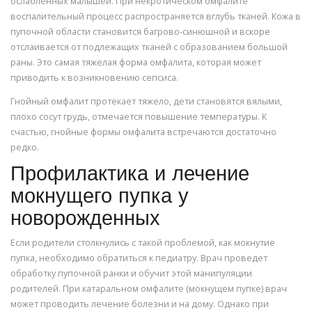
ослабленных малышей. При некротическом омфалите
воспалительный процесс распространяется вглубь тканей. Кожа в
пупочной области становится багрово-синюшной и вскоре
отслаивается от подлежащих тканей с образованием большой
раны. Это самая тяжелая форма омфалита, которая может
приводить к возникновению сепсиса.
Гнойный омфалит протекает тяжело, дети становятся вялыми,
плохо сосут грудь, отмечается повышение температуры. К
счастью, гнойные формы омфалита встречаются достаточно
редко.
Профилактика и лечение
мокнущего пупка у
новорожденных
Если родители столкнулись с такой проблемой, как мокнутие
пупка, необходимо обратиться к педиатру. Врач проведет
обработку пупочной ранки и обучит этой манипуляции
родителей. При катаральном омфалите (мокнущем пупке) врач
может проводить лечение болезни и на дому. Однако при