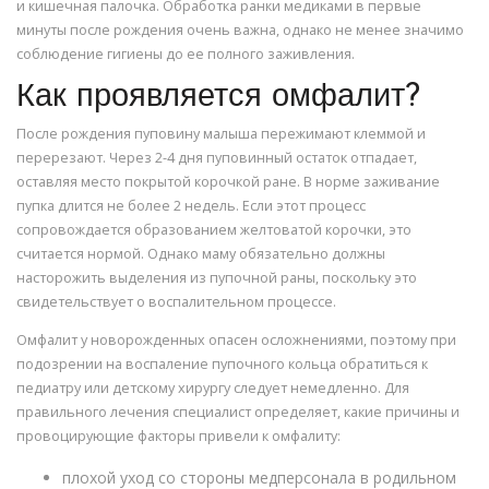
и кишечная палочка. Обработка ранки медиками в первые
минуты после рождения очень важна, однако не менее значимо
соблюдение гигиены до ее полного заживления.
Как проявляется омфалит?
После рождения пуповину малыша пережимают клеммой и
перерезают. Через 2-4 дня пуповинный остаток отпадает,
оставляя место покрытой корочкой ране. В норме заживание
пупка длится не более 2 недель. Если этот процесс
сопровождается образованием желтоватой корочки, это
считается нормой. Однако маму обязательно должны
насторожить выделения из пупочной раны, поскольку это
свидетельствует о воспалительном процессе.
Омфалит у новорожденных опасен осложнениями, поэтому при
подозрении на воспаление пупочного кольца обратиться к
педиатру или детскому хирургу следует немедленно. Для
правильного лечения специалист определяет, какие причины и
провоцирующие факторы привели к омфалиту:
плохой уход со стороны медперсонала в родильном