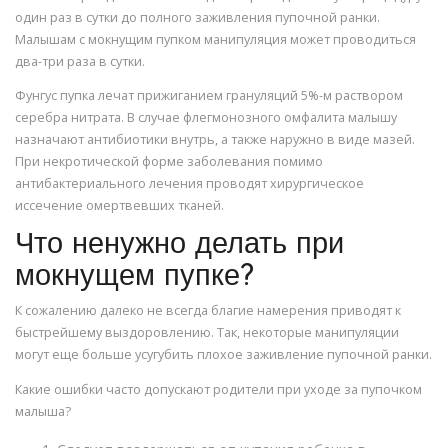
один раз в сутки до полного заживления пупочной ранки.
Малышам с мокнущим пупком манипуляция может проводиться
два-три раза в сутки.
Фунгус пупка лечат прижиганием грануляций 5%-м раствором
серебра нитрата. В случае флегмонозного омфалита малышу
назначают антибиотики внутрь, а также наружно в виде мазей.
При некротической форме заболевания помимо
антибактериального лечения проводят хирургическое
иссечение омертвевших тканей.
Что ненужно делать при
мокнущем пупке?
К сожалению далеко не всегда благие намерения приводят к
быстрейшему выздоровлению. Так, некоторые манипуляции
могут еще больше усугубить плохое заживление пупочной ранки.
Какие ошибки часто допускают родители при уходе за пупочком
малыша?