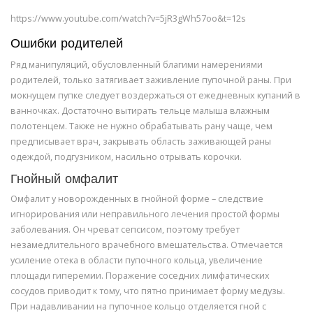
https://www.youtube.com/watch?v=5jR3gWh57oo&t=12s
Ошибки родителей
Ряд манипуляций, обусловленный благими намерениями
родителей, только затягивает заживление пупочной раны. При
мокнущем пупке следует воздержаться от ежедневных купаний в
ванночках. Достаточно вытирать тельце малыша влажным
полотенцем. Также не нужно обрабатывать рану чаще, чем
предписывает врач, закрывать область заживающей раны
одеждой, подгузником, насильно отрывать корочки.
Гнойный омфалит
Омфалит у новорожденных в гнойной форме – следствие
игнорирования или неправильного лечения простой формы
заболевания. Он чреват сепсисом, поэтому требует
незамедлительного врачебного вмешательства. Отмечается
усиление отека в области пупочного кольца, увеличение
площади гиперемии. Поражение соседних лимфатических
сосудов приводит к тому, что пятно принимает форму медузы.
При надавливании на пупочное кольцо отделяется гной с