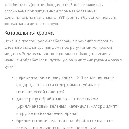
антибиотиков (при необходимости). Чтобы исключить
осложнения при запущенной форме заболевания,
дополнительно назначаются УЗИ, рентген брюшной полости,
консультация детского хирурга.
Катаральная форма
Лечение простой формы заболевания проходит в условиях
дневного стационара или дома под регулярным контролем
медиков. Родителям важно тщательно соблюдать гигиену
малыша и обрабатывать пупочную рану чистыми руками 4 раза в
сутки:
первоначально в рану капают 2-3 капли перекиси
водорода, остатки содержимого убирают
гигиенической палочкой;
далее рану обрабатывают антисептиком
(бриллиантовый зеленый, календула, «Хлорфилипт»
и другие по назначению врача);
бриллиантовый зеленый при обработке пупка не
следует использовать часто, поскольку