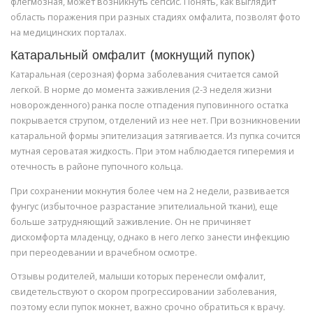
флегмозная, может возникнуть сепсис. Понять, как выглядит
область поражения при разных стадиях омфалита, позволят фото
на медицинских порталах.
Катаральный омфалит (мокнущий пупок)
Катаральная (серозная) форма заболевания считается самой
легкой. В норме до момента заживления (2-3 неделя жизни
новорожденного) ранка после отпадения пуповинного остатка
покрывается струпом, отделений из нее нет. При возникновении
катаральной формы эпителизация затягивается. Из пупка сочится
мутная сероватая жидкость. При этом наблюдается гиперемия и
отечность в районе пупочного кольца.
При сохранении мокнутия более чем на 2 недели, развивается
фунгус (избыточное разрастание эпителиальной ткани), еще
больше затрудняющий заживление. Он не причиняет
дискомфорта младенцу, однако в него легко занести инфекцию
при переодевании и врачебном осмотре.
Отзывы родителей, малыши которых перенесли омфалит,
свидетельствуют о скором прогрессировании заболевания,
поэтому если пупок мокнет, важно срочно обратиться к врачу.