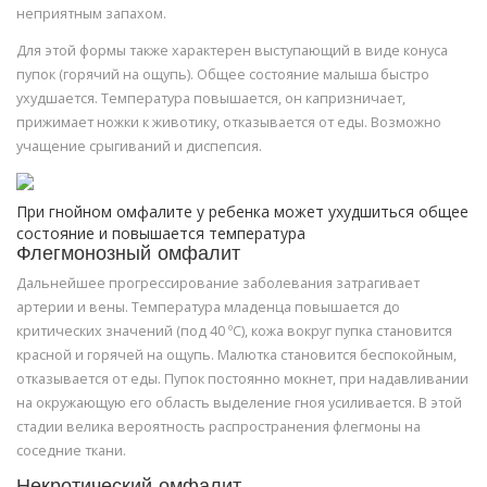
неприятным запахом.
Для этой формы также характерен выступающий в виде конуса
пупок (горячий на ощупь). Общее состояние малыша быстро
ухудшается. Температура повышается, он капризничает,
прижимает ножки к животику, отказывается от еды. Возможно
учащение срыгиваний и диспепсия.
При гнойном омфалите у ребенка может ухудшиться общее
состояние и повышается температура
Флегмонозный омфалит
Дальнейшее прогрессирование заболевания затрагивает
артерии и вены. Температура младенца повышается до
критических значений (под 40 ºС), кожа вокруг пупка становится
красной и горячей на ощупь. Малютка становится беспокойным,
отказывается от еды. Пупок постоянно мокнет, при надавливании
на окружающую его область выделение гноя усиливается. В этой
стадии велика вероятность распространения флегмоны на
соседние ткани.