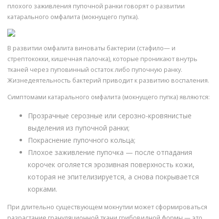
плохого заживления пупочной ранки говорят о развитии
катарального омфалита (мокнущего пупка).
В развитии омфалита виноваты бактерии (стафило— и
стрептококки, кишечная палочка), которые проникают внутрь
тканей через пуповинный остаток либо пупочную ранку.
Жизнедеятельность бактерий приводит к развитию воспаления.
Симптомами катарального омфалита (мокнущего пупка) являются:
Прозрачные серозные или серозно-кровянистые
выделения из пупочной ранки;
Покраснение пупочного кольца;
Плохое заживление пупочка — после отпадания
корочек оголяется эрозивная поверхность кожи,
которая не эпителизируется, а снова покрывается
корками.
При длительно существующем мокнутии может сформироваться
разрастание грануляционной ткани грибовидной формы — это