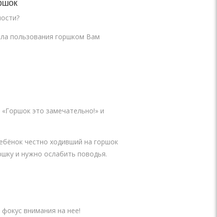
ршок
ности?
вила пользования горшком Вам
 «Горшок это замечательно!» и
ребёнок честно ходивший на горшок
шку и нужно ослабить поводья.
 фокус внимания на нее!