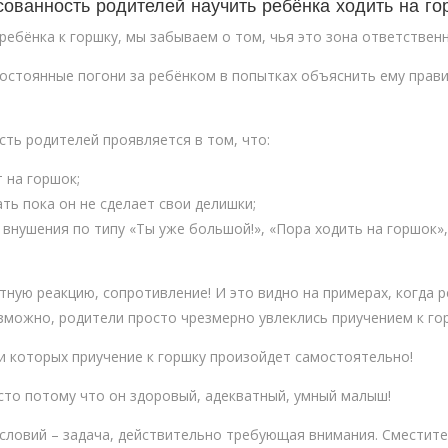
ованность родителей научить ребёнка ходить на го
ребёнка к горшку, мы забываем о том, чья это зона ответствен
постоянные погони за ребёнком в попытках объяснить ему пра
ть родителей проявляется в том, что:
 на горшок;
ть пока он не сделает свои делишки;
внушения по типу «Ты уже большой!», «Пора ходить на горшок»,
ную реакцию, сопротивление! И это видно на примерах, когда 
можно, родители просто чрезмерно увлеклись приучением к гор
и которых приучение к горшку произойдет самостоятельно!
сто потому что он здоровый, адекватный, умный малыш!
словий – задача, действительно требующая внимания. Сместите