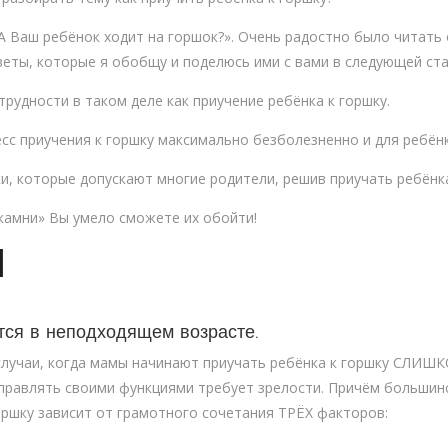
А Ваш ребёнок ходит на горшок?». Очень радостно было читать 
веты, которые я обобщу и поделюсь ими с вами в следующей ста
трудности в таком деле как приучение ребёнка к горшку.
сс приучения к горшку максимально безболезненно и для ребёнк
, которые допускают многие родители, решив приучать ребёнка
 камни» Вы умело сможете их обойти!
1
тся в неподходящем возрасте.
случаи, когда мамы начинают приучать ребёнка к горшку СЛИШ
управлять своими функциями требует зрелости. Причём больши
горшку зависит от грамотного сочетания ТРЁХ факторов: