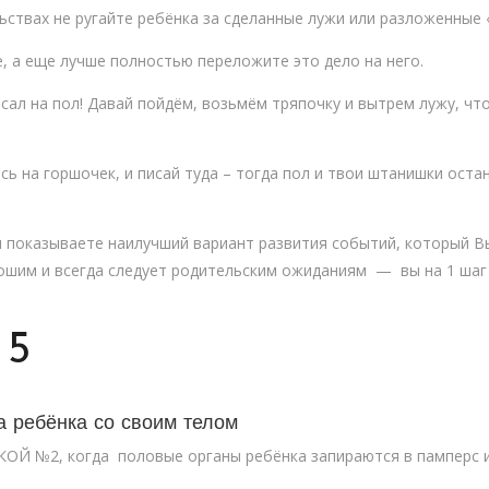
ьствах не ругайте ребёнка за сделанные лужи или разложенные 
е, а еще лучше полностью переложите это дело на него.
исал на пол! Давай пойдём, возьмём тряпочку и вытрем лужу, ч
сь на горшочек, и писай туда – тогда пол и твои штанишки оста
м показываете наилучший вариант развития событий, который Вы
ошим и всегда следует родительским ожиданиям — вы на 1 шаг
 5
а ребёнка со своим телом
КОЙ №2, когда половые органы ребёнка запираются в памперс 