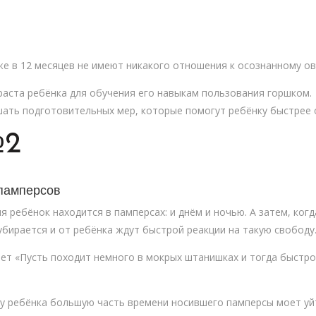
аже в 12 месяцев не имеют никакого отношения к осознанному о
ста ребёнка для обучения его навыкам пользования горшком. Ча
ршать подготовительных мер, которые помогут ребёнку быстрее
2
памперсов
я ребёнок находится в памперсах: и днём и ночью. А затем, ког
убирается и от ребёнка ждут быстрой реакции на такую свободу
ет «Пусть походит немного в мокрых штанишках и тогда быстро
 у ребёнка большую часть времени носившего памперсы моет уйт