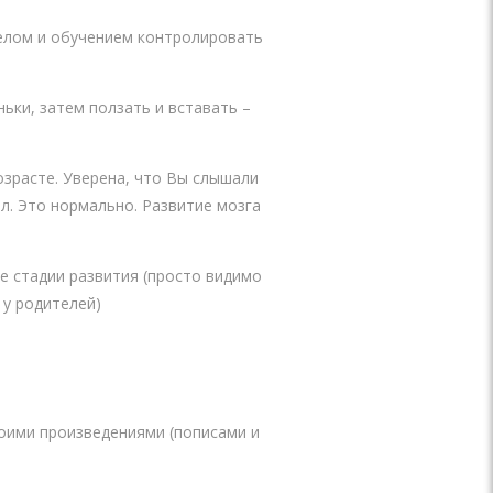
телом и обучением контролировать
ьки, затем ползать и вставать –
озрасте. Уверена, что Вы слышали
ал. Это нормально. Развитие мозга
е стадии развития (просто видимо
 у родителей)
оими произведениями (пописами и