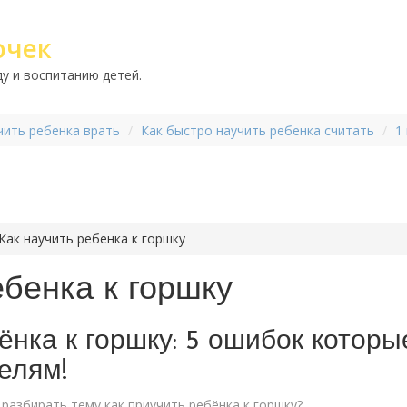
очек
у и воспитанию детей.
чить ребенка врать
Как быстро научить ребенка считать
1
Как научить ребенка к горшку
ебенка к горшку
ёнка к горшку: 5 ошибок которы
елям!
разбирать тему как приучить ребёнка к горшку?