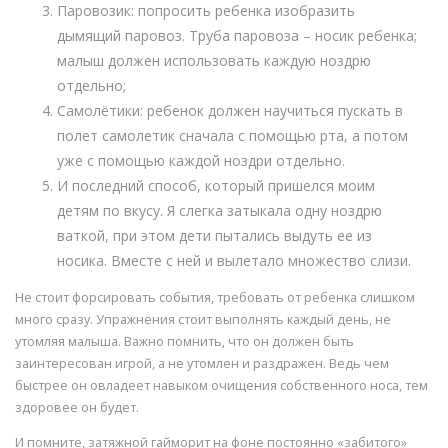
Паровозик: попросить ребенка изобразить
дымящий паровоз. Труба паровоза – носик ребенка;
малыш должен использовать каждую ноздрю
отдельно;
Самолётики: ребенок должен научиться пускать в
полет самолетик сначала с помощью рта, а потом
уже с помощью каждой ноздри отдельно.
И последний способ, который пришелся моим
детям по вкусу. Я слегка затыкала одну ноздрю
ваткой, при этом дети пытались выдуть ее из
носика. Вместе с ней и вылетало множество слизи.
Не стоит форсировать события, требовать от ребенка слишком
много сразу. Упражнения стоит выполнять каждый день, не
утомляя малыша. Важно помнить, что он должен быть
заинтересован игрой, а не утомлен и раздражен. Ведь чем
быстрее он овладеет навыком очищения собственного носа, тем
здоровее он будет.
И помните, затяжной гайморит на фоне постоянно «забитого»