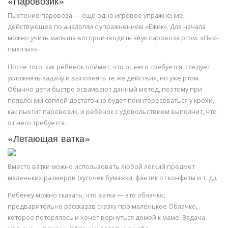
«Паровозик»
Пыхтение паровоза — ещё одно игровое упражнение,
действующее по аналогии с упражнением «Ёжик». Для начала
можно учить малыша воспроизводить звук паровоза ртом: «Пых-
пых-пых».
После того, как ребёнок поймёт, что от него требуется, следует
усложнять задачу и выполнять те же действия, но уже ртом.
Обычно дети быстро осваивают данный метод, поэтому при
появлении соплей достаточно будет поинтересоваться у крохи,
как пыхтит паровозик, и ребёнок с удовольствием выполнит, что
от него требуется.
«Летающая ватка»
Вместо ватки можно использовать любой лёгкий предмет
маленьких размеров (кусочек бумажки, фантик от конфеты и т. д.).
Ребёнку можно сказать, что ватка — это облачко,
предварительно рассказав сказку про маленькое Облачко,
которое потерялось и хочет вернуться домой к маме. Задача