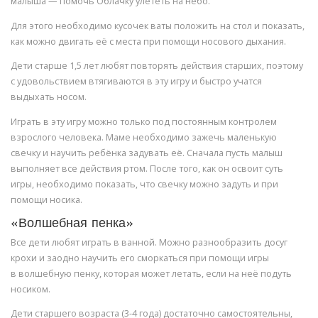
малыша — помочь Облачку улететь на небо.
Для этого необходимо кусочек ваты положить на стол и показать,
как можно двигать её с места при помощи носового дыхания.
Дети старше 1,5 лет любят повторять действия старших, поэтому
с удовольствием втягиваются в эту игру и быстро учатся
выдыхать носом.
Играть в эту игру можно только под постоянным контролем
взрослого человека. Маме необходимо зажечь маленькую
свечку и научить ребёнка задувать её. Сначала пусть малыш
выполняет все действия ртом. После того, как он освоит суть
игры, необходимо показать, что свечку можно задуть и при
помощи носика.
«Волшебная пенка»
Все дети любят играть в ванной. Можно разнообразить досуг
крохи и заодно научить его сморкаться при помощи игры
в волшебную пенку, которая может летать, если на неё подуть
носиком.
Дети старшего возраста (3-4 года) достаточно самостоятельны,