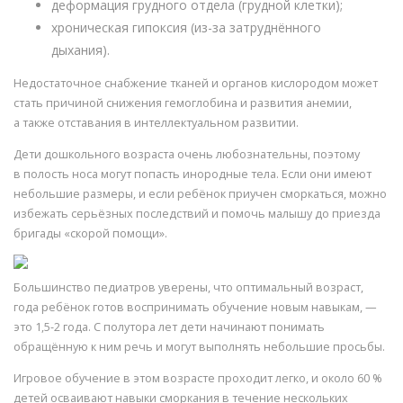
деформация грудного отдела (грудной клетки);
хроническая гипоксия (из-за затруднённого
дыхания).
Недостаточное снабжение тканей и органов кислородом может
стать причиной снижения гемоглобина и развития анемии,
а также отставания в интеллектуальном развитии.
Дети дошкольного возраста очень любознательны, поэтому
в полость носа могут попасть инородные тела. Если они имеют
небольшие размеры, и если ребёнок приучен сморкаться, можно
избежать серьёзных последствий и помочь малышу до приезда
бригады «скорой помощи».
Большинство педиатров уверены, что оптимальный возраст,
года ребёнок готов воспринимать обучение новым навыкам, —
это 1,5-2 года. С полутора лет дети начинают понимать
обращённую к ним речь и могут выполнять небольшие просьбы.
Игровое обучение в этом возрасте проходит легко, и около 60 %
детей осваивают навыки сморкания в течение нескольких