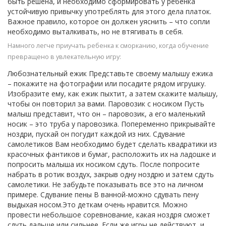
быть решена, и необходимо сформировать у ребенка
устойчивую привычку употреблять для этого дела платок.
Важное правило, которое он должен уяснить – что сопли
необходимо выталкивать, но не втягивать в себя.
Намного легче приучать ребенка к сморканию, когда обучение
превращено в увлекательную игру:
Любознательный ежик Представьте своему малышу ежика
– покажите на фотографии или посадите рядом игрушку.
Изобразите ему, как ежик пыхтит, а затем скажите малышу,
чтобы он повторил за вами. Паровозик с носиком Пусть
малыш представит, что он – паровозик, а его маленький
носик – это труба у паровозика. Попеременно прикрывайте
ноздри, пускай он погудит каждой из них. Сдувание
самолетиков Вам необходимо будет сделать квадратики из
красочных фантиков и бумаг, расположить их на ладошке и
попросить малыша их носиком сдуть. После попросите
набрать в ротик воздух, закрыв одну ноздрю и затем сдуть
самолетики. Не забудьте показывать все это на личном
примере. Сдувание пены В ванной-можно сдувать пену
выдыхая носом.Это деткам очень нравится. Можно
провести небольшое соревнование, какая ноздря сможет
сдуть дальше или сильнее. Если же игры не действуют, и