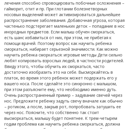
лечения способно спровоцировать побочные осложнения –
гайморит, отит и пр. При глотании болезнетворных
носовых выделений может активизироваться дальнейшее
распространение заболевания. Добавочная угроза, которая
частенько подстерегает маленьких деток – попадание в нос
инородных предметов. Если малыш обучен сморкаться,
есть шанс избавиться от них, при этом, не прибегая к
помощи врачей. Поэтому вопрос как научить ребенка
сморкаться, набирает серьезной значимости. Как можно
научить ребенка сморкаться: игровые методы Дети сильно
любят копировать взрослых людей, в частности родителей.
Ввиду этого, чтобы обучить их сморкаться, часто
достаточно изобразить это на себе. Высморкайтесь в
платок, во время этого ребенок может подержать его у
вашего носа. После сделайте это синхронно с малышом,
при этом разъясните ему, что необходимо именно дуть.
Очень распространенный пример – задувание свечей через
нос. Предложите ребенку задуть свечу вначале как обычно
– ротиком, а после, закрыв рот, попробовать затушить ее
через нос. Поясните, что собственно так стоит
высморкаться, малышу будет понятнее. К трем-четырем
годам проблема как научить ребенка сморкаться, должна