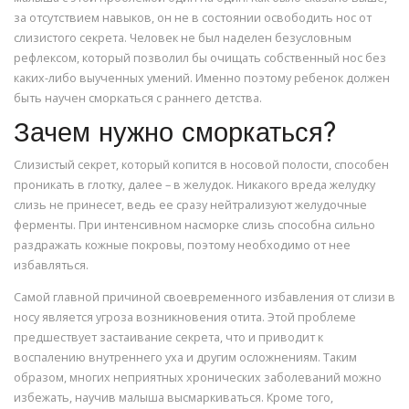
за отсутствием навыков, он не в состоянии освободить нос от
слизистого секрета. Человек не был наделен безусловным
рефлексом, который позволил бы очищать собственный нос без
каких-либо выученных умений. Именно поэтому ребенок должен
быть научен сморкаться с раннего детства.
Зачем нужно сморкаться?
Слизистый секрет, который копится в носовой полости, способен
проникать в глотку, далее – в желудок. Никакого вреда желудку
слизь не принесет, ведь ее сразу нейтрализуют желудочные
ферменты. При интенсивном насморке слизь способна сильно
раздражать кожные покровы, поэтому необходимо от нее
избавляться.
Самой главной причиной своевременного избавления от слизи в
носу является угроза возникновения отита. Этой проблеме
предшествует застаивание секрета, что и приводит к
воспалению внутреннего уха и другим осложнениям. Таким
образом, многих неприятных хронических заболеваний можно
избежать, научив малыша высмаркиваться. Кроме того,