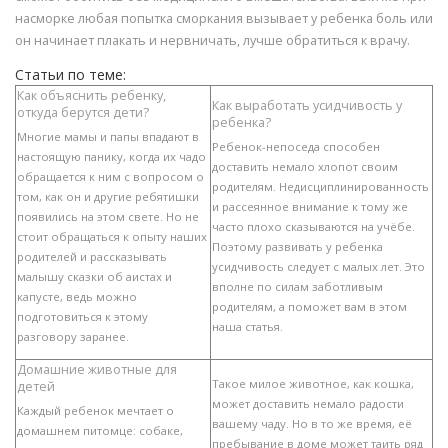
насморке любая попытка сморкания вызывает у ребенка боль или
он начинает плакать и нервничать, лучше обратиться к врачу.
Статьи по теме:
Как объяснить ребенку,
Как выработать усидчивость у
откуда берутся дети?
ребенка?
Многие мамы и папы впадают в
Ребенок-непоседа способен
настоящую панику, когда их чадо
доставить немало хлопот своим
обращается к ним с вопросом о
родителям. Недисциплинированность
том, как он и другие ребятишки
и рассеянное внимание к тому же
появились на этом свете. Но не
часто плохо сказываются на учёбе.
стоит обращаться к опыту наших
Поэтому развивать у ребенка
родителей и рассказывать
усидчивость следует с малых лет. Это
малышу сказки об аистах и
вполне по силам заботливым
капусте, ведь можно
родителям, а поможет вам в этом
подготовиться к этому
наша статья.
разговору заранее.
Домашние животные для
Такое милое животное, как кошка,
детей
может доставить немало радости
Каждый ребенок мечтает о
вашему чаду. Но в то же время, её
домашнем питомце: собаке,
пребывание в доме может таить ряд