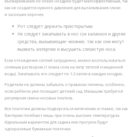
Высмаркивание из обеих ноздрей будет малоэффективным, так
как не создаётся нужного давления для выталкивания слизи
и засохших корочек.
Рот следует держать приоткрытым.
Не следует закапывать в нос сок каланхоэ и другие
средства, вызывающие чихание, так как они могут
вызвать аллергию и высушить слизистую носа.
Если отхождение соплей затруднено, можно воспользоваться
соляным раствором (1 ложка соли на литр тёплой очищенной
воды). Закапывать его следует по 1-2 капли в каждую ноздрю.
Родители не должны забывать о правилах гигиены, особенно,
если ребёнок уже посещает детский сад. Малышам требуется
регулярная смена носовых платков.
Все платочки должны подвергаться кипячению и глажке, так как
бактерии погибают лишь при очень высоких температурах.
Идеальным вариантом для садика или прогулок будут
одноразовые бумажные платочки.