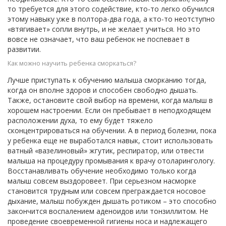
то требуется для этого содействие, кто-то легко обучился
этому навыку уже в полтора-два года, а кто-то неотступно
«втягивает» сопли внутрь, и не желает учиться. Но это
вовсе не означает, что ваш ребенок не поспевает в
развитии.
Как можно научить ребенка сморкаться?
Лучше приступать к обучению малыша сморканию тогда,
когда он вполне здоров и способен свободно дышать.
Также, остановите свой выбор на времени, когда малыш в
хорошем настроении. Если он пребывает в неподходящем
расположении духа, то ему будет тяжело
сконцентрироваться на обучении. А в период болезни, пока
у ребенка еще не выработался навык, стоит использовать
ватный «вазелиновый» жгутик, респиратор, или отвести
малыша на процедуру промывания к врачу отоларингологу.
Восстанавливать обучение необходимо только когда
малыш совсем выздоровеет. При серьезном насморке
становится трудным или совсем преграждается носовое
дыхание, малыш побужден дышать ротиком – это способно
закончится воспалением аденоидов или тонзиллитом. Не
проведение своевременной гигиены носа и надлежащего