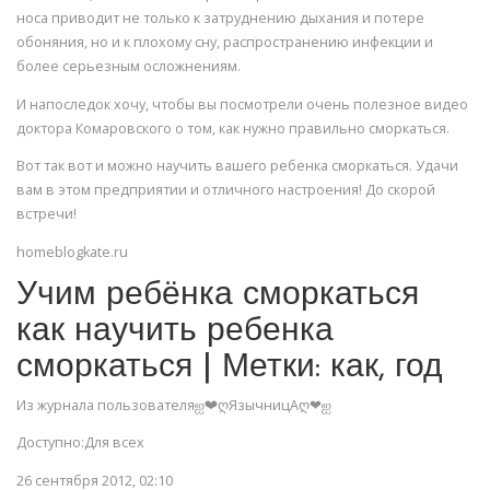
носа приводит не только к затруднению дыхания и потере
обоняния, но и к плохому сну, распространению инфекции и
более серьезным осложнениям.
И напоследок хочу, чтобы вы посмотрели очень полезное видео
доктора Комаровского о том, как нужно правильно сморкаться.
Вот так вот и можно научить вашего ребенка сморкаться. Удачи
вам в этом предприятии и отличного настроения! До скорой
встречи!
homeblogkate.ru
Учим ребёнка сморкаться
как научить ребенка
сморкаться | Метки: как, год
Из журнала пользователяஐ❤ღЯзычницАღ❤ஐ
Доступно:Для всех
26 сентября 2012, 02:10