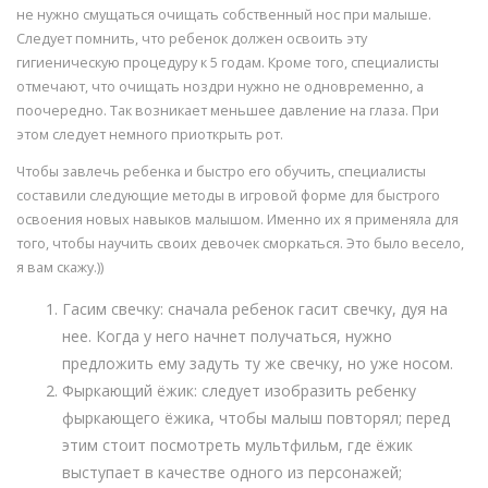
не нужно смущаться очищать собственный нос при малыше.
Следует помнить, что ребенок должен освоить эту
гигиеническую процедуру к 5 годам. Кроме того, специалисты
отмечают, что очищать ноздри нужно не одновременно, а
поочередно. Так возникает меньшее давление на глаза. При
этом следует немного приоткрыть рот.
Чтобы завлечь ребенка и быстро его обучить, специалисты
составили следующие методы в игровой форме для быстрого
освоения новых навыков малышом. Именно их я применяла для
того, чтобы научить своих девочек сморкаться. Это было весело,
я вам скажу.))
Гасим свечку: сначала ребенок гасит свечку, дуя на
нее. Когда у него начнет получаться, нужно
предложить ему задуть ту же свечку, но уже носом.
Фыркающий ёжик: следует изобразить ребенку
фыркающего ёжика, чтобы малыш повторял; перед
этим стоит посмотреть мультфильм, где ёжик
выступает в качестве одного из персонажей;