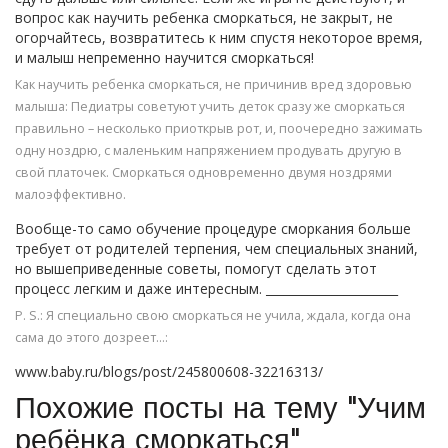
вопрос как научить ребенка сморкаться, не закрыт, не
огорчайтесь, возвратитесь к ним спустя некоторое время,
и малыш непременно научится сморкаться!
Как научить ребенка сморкаться, не причинив вред здоровью
малыша: Педиатры советуют учить деток сразу же сморкаться
правильно – несколько приоткрыв рот, и, поочередно зажимать
одну ноздрю, с маленьким напряжением продувать другую в
свой платочек. Сморкаться одновременно двумя ноздрями
малоэффективно.
Вообще-то само обучение процедуре сморкания больше
требует от родителей терпения, чем специальных знаний,
но вышеприведенные советы, помогут сделать этот
процесс легким и даже интересным. ______________________
P. S.: Я специально свою сморкаться не учила, ждала, когда она
сама до этого дозреет...:
www.baby.ru/blogs/post/245800608-32216313/
Похожие посты на тему "Учим
ребёнка сморкаться"