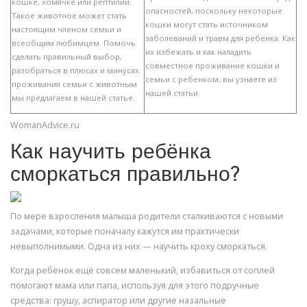
кошке, хомячке или рептилии.
опасностей, поскольку некоторые
Такое животное может стать
кошки могут стать источником
настоящим членом семьи и
заболеваний и травм для ребенка. Как
всеобщим любимцем. Помочь
их избежать и как наладить
сделать правильный выбор,
совместное проживание кошки и
разобраться в плюсах и минусах
семьи с ребенком, вы узнаете из
проживания семьи с животным
нашей статьи.
мы предлагаем в нашей статье.
WomanAdvice.ru
Как научить ребёнка
сморкаться правильно?
По мере взросления малыша родители сталкиваются с новыми
задачами, которые поначалу кажутся им практически
невыполнимыми. Одна из них — научить кроху сморкаться.
Когда ребёнок ещё совсем маленький, избавиться от соплей
помогают мама или папа, используя для этого подручные
средства: грушу, аспиратор или другие назальные