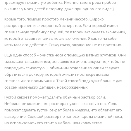
травмирует слизистую ребенка. Именно такого рода прибор
вызывал у моих детей истерику, даже при одном его виде.))
Кроме того, помимо простого механического, широко
распространен и электронный аспиратор. Если первый имеет
специальную трубочку с грушей, то второй включает наконечник,
который отсасывает слизь после включения. Я как то на себе
испытала его действие. Скажу сразу, ощущение не из приятных.
Еще один способ – очистка носа с помощью ватных жгутиков. Они
смазываются вазелином, вставляются очень аккуратно, чтобы не
повредить слизистую. С обильным отделением слизи следует
обратиться к доктору, который очистит нос посредством
специального промывания. Такой способ подходит больше для
совсем маленьких детишек, новорожденных.
Густой секрет поможет удалить обычный раствор соли.
Небольшое количество раствора нужно закапать в нос. Соль
поможет сделать густой секрет более жидким, что облегчит его
выведение. Солевой раствор не нанесет вреда слизистой носа,
но использовать его стоит в небольшом количестве.