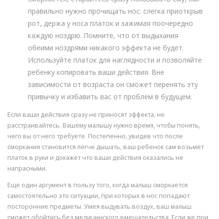
правильно нужно прочищать нос: слегка приоткрыв
рот, держа у носа платок и зажимая поочередно
каждую ноздрю. Помните, что от выдыхания
обеими ноздрями никакого эффекта не будет.
Используйте платок для наглядности и позволяйте
ребенку копировать ваши действия. Вне
зависимости от возраста он сможет перенять эту
привычку и избавить вас от проблем в будущем.
Если ваши действия сразу не приносят эффекта, не
расстраивайтесь. Вашему малышу нужно время, чтобы понять,
чего вы от него требуете. Постепенно, увидев что после
сморкания становится легче дышать, ваш ребенок сам возьмет
платок в руки и докажет что ваши действия оказались не
напрасными.
Еще один аргумент в пользу того, когда малыш сморкается
самостоятельно это ситуации, при которых в нос попадают
посторонние предметы. Умея выдувать воздух, ваш малыш
сможет обойтись без медицинского вмешательства. Если же при