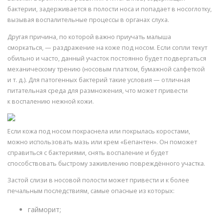
бактерии, задерживается в полости носа и попадает в носоглотку,
вызывая воспалительные процессы в органах слуха.
Другая причина, по которой важно приучать малыша
сморкаться, — раздражение на коже под носом. Если сопли текут
обильно и часто, данный участок постоянно будет подвергаться
механическому трению (носовым платком, бумажной салфеткой
и т. д.). Для патогенных бактерий такие условия — отличная
питательная среда для размножения, что может привести
к воспалению нежной кожи.
Если кожа под носом покраснела или покрылась коростами,
можно использовать мазь или крем «Бепантен». Он поможет
справиться с бактериями, снять воспаление и будет
способствовать быстрому заживлению повреждённого участка.
Застой слизи в носовой полости может привести и к более
печальным последствиям, самые опасные из которых:
гайморит;