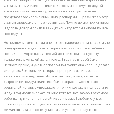
волновал вопрос, касающийся навыка ребенка высмаркиваться.
Ох, как мы намучились с этими солесосами, потому что другой
возможности полностью удалить из носа густую слизь не
представлялось возможным. Физ. раствор лишь разжижал массу,
а затем следовало от нее избавиться. Помню до сих пор капризы
и долгие уговоры пойти в ванную комнату, чтобы выполнить все
процедуры.
Но пришел момент, когда мне все это надоело и я начала активно
предпринимать действия, которые научили бы моего ребенка
правильно сморкаться. С первой дочкой я пришла к успеху
только тогда, когда ей исполнилось 3 года, со второй было
немного проще, и уже в 2 с половиной годика она хорошо делала
свое дело. Все попытки, которые предпринимались ранее,
заканчивались неудачей. Что я только не делала, какие бы
хитрости не придумывала, все было напрасно. Хотя я знаю
родителей, которые утверждают, что их чадо уже в полтора, а то
и один год могли сморкаться. Мне кажется, все зависит от самого
ребенка, ну и конечно настойчивости мамы. В любом случае,
стоит попробовать обучить этому навыку как можно раньше. Если
же малыш никак не хочет учиться или у него не получается,