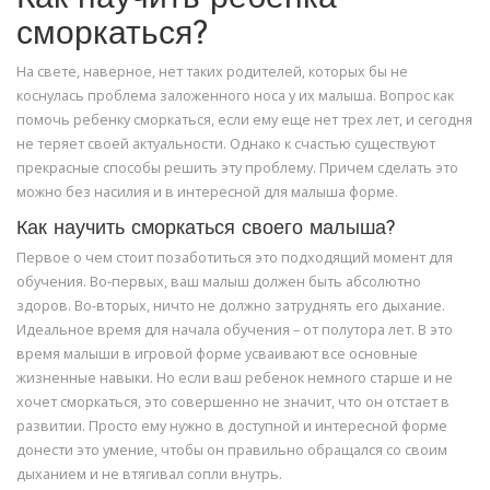
сморкаться?
На свете, наверное, нет таких родителей, которых бы не
коснулась проблема заложенного носа у их малыша. Вопрос как
помочь ребенку сморкаться, если ему еще нет трех лет, и сегодня
не теряет своей актуальности. Однако к счастью существуют
прекрасные способы решить эту проблему. Причем сделать это
можно без насилия и в интересной для малыша форме.
Как научить сморкаться своего малыша?
Первое о чем стоит позаботиться это подходящий момент для
обучения. Во-первых, ваш малыш должен быть абсолютно
здоров. Во-вторых, ничто не должно затруднять его дыхание.
Идеальное время для начала обучения – от полутора лет. В это
время малыши в игровой форме усваивают все основные
жизненные навыки. Но если ваш ребенок немного старше и не
хочет сморкаться, это совершенно не значит, что он отстает в
развитии. Просто ему нужно в доступной и интересной форме
донести это умение, чтобы он правильно обращался со своим
дыханием и не втягивал сопли внутрь.