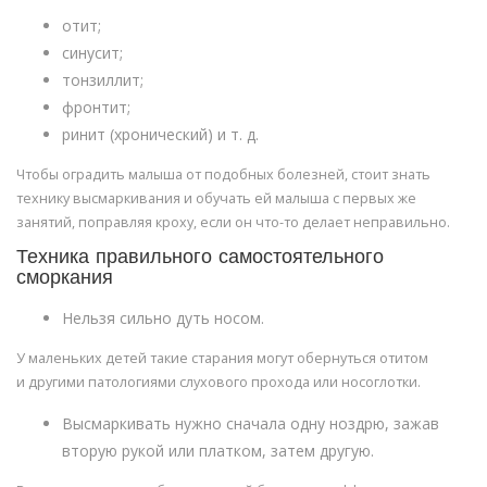
отит;
синусит;
тонзиллит;
фронтит;
ринит (хронический) и т. д.
Чтобы оградить малыша от подобных болезней, стоит знать
технику высмаркивания и обучать ей малыша с первых же
занятий, поправляя кроху, если он что-то делает неправильно.
Техника правильного самостоятельного
сморкания
Нельзя сильно дуть носом.
У маленьких детей такие старания могут обернуться отитом
и другими патологиями слухового прохода или носоглотки.
Высмаркивать нужно сначала одну ноздрю, зажав
вторую рукой или платком, затем другую.