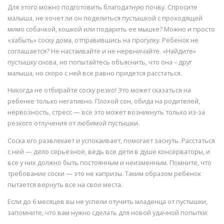
Для этого можно подготовить благодатную почву. Спросите
малыша, не хочет ли он поделиться пустышкой с проходящей
мимо собачкой, кошкой или подарить ее мышке? Можно и просто
«забыть» соску дома, отправившись на прогулку. Ребенок не
соглашается? Не настаивайте и не нервничайте. «Найдите»
пустышку снова, но попытайтесь объяснить, что она – друг
малыша, но скоро с ней все равно придется расстаться.
Никогда не отбирайте соску резко! Это может сказаться на
ребенке только негативно. Плохой сон, обида на родителей,
нервозность, стресс — все это может возникнуть только из-за
резкого отлучения от любимой пустышки.
Соска его развлекает и успокаивает, помогает заснуть. Расстаться
с ней — дело серьезное, ведь все дети в душе консерваторы, и
все у них должно быть постоянным и неизменным. Помните, что
требование соски — это не капризы. Таким образом ребенок
пытается вернуть все на свои места.
Если до 6 месяцев вы не успели отучить младенца от пустышки,
запомните, что вам нужно сделать для новой удачной попытки: