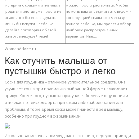
истерика с криками и плачем, а
можно просто растеряться. Чтобы
родители иногда уже просто не
помочь вам определиться с видом и
знают, что бы еще выдумать,
конструкцией спального места для
лишь бы искупать ребенка.
вашего ребенка, мы провели обзор
Давайте поговорим об этой
наиболее распространенных
животрепещущей теме!
вариантов. Итак...
WomanAdvice.ru
Как отучить малыша от
пустышки быстро и легко
Соска для грудничка – отличное успокоительное средств. Она
улучшает сон, а при правильно выбранной форме налаживает
прикус. Кроме того, пустышка притупляет болевые ощущения и
отвлекает от дискомфорта при каком-либо заболевании или
проблемы. В то же время соска может нанести вред малышу,
особенно при грудном вскармливании.
Использование пустышки ухудшает лактацию, нередко приводит