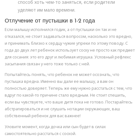
способ хоть чем-то заняться, если родители
уделяют им мало времени.
Отлучение от пустышки в 1-2 года
Если малышу исполнился годик, а от пустышки он так и не
отказался, не стоит задаваться вопросом, насколько это вредно,
и принимать близко к сердцу чужие упреки по этому поводу. С
года до двух лет ребенок использует соску не просто как предмет
для сосания: это его друг и любимая игрушка. Условный рефлекс
засыпания связан у него тоже только с ней.
Попытайтесь понять, что ребенок не может осознать, что
пустышка вредна. Именно вы дали ее малышу, а вам он
полностью доверяет. Теперь же ему нужно расстаться с тем, что
вдруг по какой-то причине стало вредным. Не стоит спешить,
если вы чувствуете, что ваше дитя пока не готово. Постарайтесь
абстрагироваться и не слушать нотации окружающих, ваш
собственный ребенок для вас важнее!
Уловите момент, когда дочка или сын будет в силах
самостоятельно расстаться с соской.