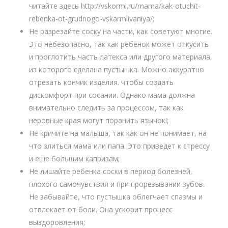
читайте здесь http://vskormi.ru/mama/kak-otuchit-
rebenka-ot-grudnogo-vskarmlivaniya/;
Не разрезайте соску на части, как советуют многие.
Это небезопасно, так как ребенок может откусить
и проглотить часть латекса или другого материала,
из которого сделана пустышка. Можно аккуратно
отрезать кончик изделия. чтобы создать
дискомфорт при сосании. Однако мама должна
внимательно следить за процессом, так как
неровные края могут поранить язычок!;
Не кричите на малыша, так как он не понимает, на
что злиться мама или папа. Это приведет к стрессу
и еще большим капризам;
Не лишайте ребенка соски в период болезней,
плохого самочувствия и при прорезывании зубов.
Не забывайте, что пустышка облегчает спазмы и
отвлекает от боли. Она ускорит процесс
выздоровления;