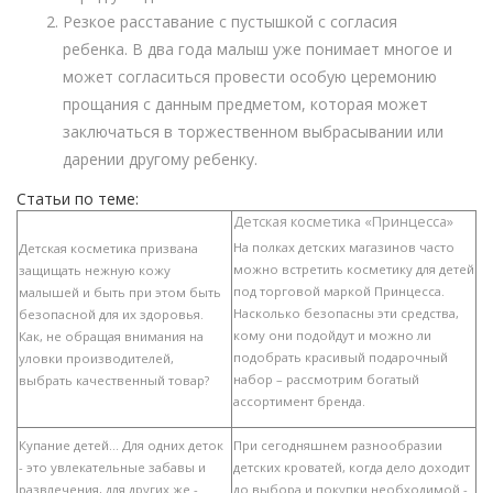
Резкое расставание с пустышкой с согласия
ребенка. В два года малыш уже понимает многое и
может согласиться провести особую церемонию
прощания с данным предметом, которая может
заключаться в торжественном выбрасывании или
дарении другому ребенку.
Статьи по теме:
Детская косметика «Принцесса»
На полках детских магазинов часто
Детская косметика призвана
можно встретить косметику для детей
защищать нежную кожу
под торговой маркой Принцесса.
малышей и быть при этом быть
Насколько безопасны эти средства,
безопасной для их здоровья.
кому они подойдут и можно ли
Как, не обращая внимания на
подобрать красивый подарочный
уловки производителей,
набор – рассмотрим богатый
выбрать качественный товар?
ассортимент бренда.
Купание детей... Для одних деток
При сегодняшнем разнообразии
- это увлекательные забавы и
детских кроватей, когда дело доходит
развлечения, для других же -
до выбора и покупки необходимой -