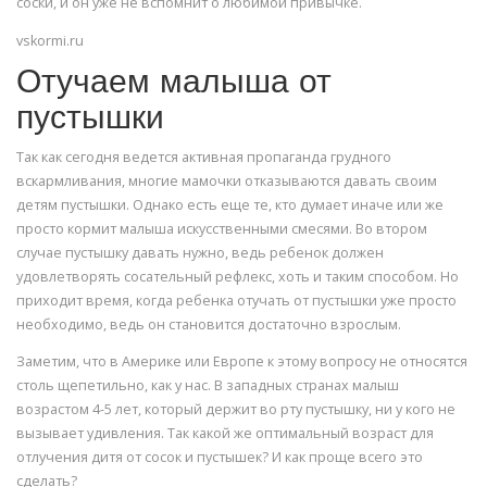
соски, и он уже не вспомнит о любимой привычке.
vskormi.ru
Отучаем малыша от
пустышки
Так как сегодня ведется активная пропаганда грудного
вскармливания, многие мамочки отказываются давать своим
детям пустышки. Однако есть еще те, кто думает иначе или же
просто кормит малыша искусственными смесями. Во втором
случае пустышку давать нужно, ведь ребенок должен
удовлетворять сосательный рефлекс, хоть и таким способом. Но
приходит время, когда ребенка отучать от пустышки уже просто
необходимо, ведь он становится достаточно взрослым.
Заметим, что в Америке или Европе к этому вопросу не относятся
столь щепетильно, как у нас. В западных странах малыш
возрастом 4-5 лет, который держит во рту пустышку, ни у кого не
вызывает удивления. Так какой же оптимальный возраст для
отлучения дитя от сосок и пустышек? И как проще всего это
сделать?