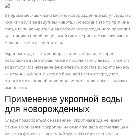
В первые месяцы жизни многие новорожденные могут страдать
коликами или же вздутием живота. Происходит это по причине
того, что пищеварительная система новорожденного проходит
адаптацию к новой пище, такой как материнское молоко или же
молочные смеси-заменители.
Укропная вода — это универсальное средство, которое
безопаснее всего справляется с проблемами у детей. Также эта
вода получила название фенхелевой, в состав входит фенхель
— аптечный укроп. И хотя по большей части это средство
относится к народной медицине, многие педиатры назначают
именно его.
Применение укропной воды
для новорожденных
Следует разобраться с названием. Укропная вода не имеет
фактической связи с укропом, на самом же деле составляющей
является фенхель — аптечный укроп. Из семян фенхеля и