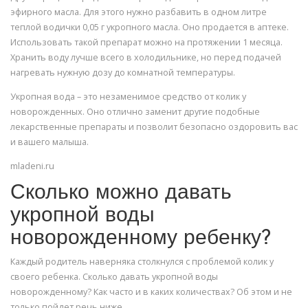
эфирного масла. Для этого нужно разбавить в одном литре
теплой водички 0,05 г укропного масла. Оно продается в аптеке.
Использовать такой препарат можно на протяжении 1 месяца.
Хранить воду лучше всего в холодильнике, но перед подачей
нагревать нужную дозу до комнатной температуры.
Укропная вода – это незаменимое средство от колик у
новорожденных. Оно отлично заменит другие подобные
лекарственные препараты и позволит безопасно оздоровить вас
и вашего малыша.
mladeni.ru
Сколько можно давать
укропной воды
новорожденному ребенку?
Каждый родитель наверняка столкнулся с проблемой колик у
своего ребенка. Сколько давать укропной воды
новорожденному? Как часто и в каких количествах? Об этом и не
только пойдет речь ниже.