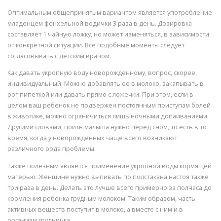
Оптимальным общепринятым вариантом является употребление
младенцем фенхельной водички 3 раза в день. Дозировка
составляет 1 чайную ложку, но может изменяться, в зависимости
от конкретной ситуации. Все подобные моменты следует
согласовывать с детским врачом.
Как давать укропную воду новорожденному, вопрос, скорее,
индивидуальный. Можно добавлять ее в молоко, закапывать в
рот пипеткой или давать прямо с ложечки. При этом, если в
целом ваш ребенок не подвержен постоянным приступам болей
в животике, можно ограничиться лишь ночными допаиваниями.
Другими словами, поить малыша нужно перед сном, то есть в то
время, когда у новорожденных чаще всего возникают
различного рода проблемы.
Также полезным является применение укропной воды кормящей
матерью. Женщине нужно выпивать по полстакана настоя также
три раза в день. Делать это лучше всего примерно за полчаса до
кормления ребенка грудным молоком. Таким образом, часть
активных веществ поступит в молоко, а вместе с ним и в
организм грудничка.