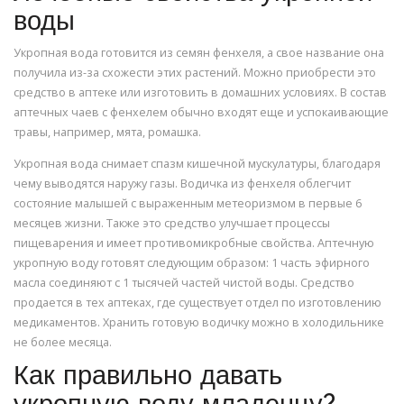
воды
Укропная вода готовится из семян фенхеля, а свое название она
получила из-за схожести этих растений. Можно приобрести это
средство в аптеке или изготовить в домашних условиях. В состав
аптечных чаев с фенхелем обычно входят еще и успокаивающие
травы, например, мята, ромашка.
Укропная вода снимает спазм кишечной мускулатуры, благодаря
чему выводятся наружу газы. Водичка из фенхеля облегчит
состояние малышей с выраженным метеоризмом в первые 6
месяцев жизни. Также это средство улучшает процессы
пищеварения и имеет противомикробные свойства. Аптечную
укропную воду готовят следующим образом: 1 часть эфирного
масла соединяют с 1 тысячей частей чистой воды. Средство
продается в тех аптеках, где существует отдел по изготовлению
медикаментов. Хранить готовую водичку можно в холодильнике
не более месяца.
Как правильно давать