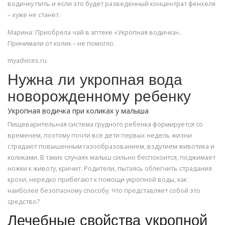
водичку пить и если это будет разведенный концентрат фенхеля
– хуже не станет.
Марина: Приобрела чай в аптеке «Укропная водичка».
Принимали от колик – не помогло.
myadvices.ru
Нужна ли укропная вода
новорожденному ребенку
Укропная водичка при коликах у малыша
Пищеварительная система грудного ребенка формируется со
временем, поэтому почти все дети первых недель жизни
страдают повышенным газообразованием, вздутием животика и
коликами. В таких случаях малыш сильно беспокоится, поджимает
ножки к животу, кричит. Родители, пытаясь облегчить страдания
крохи, нередко прибегают к помощи укропной воды, как
наиболее безопасному способу. Что представляет собой это
средство?
Лечебные свойства укропной