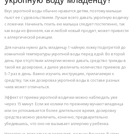
укропную воду младенцу?
Вкус укропной воды обычно нравится детям, поэтому малыши
пьют ее с удовольствием. Лучше всего давать укропную водичку
с ложечки. Начинать поить ею малыша следует постепенно, так
как вода из фенхеля, как и любой новый продукт, может привести
к аллергической реакции.
Для начала нужно дать младенцу 1 чайную ложку подогретой до
комнатной температуры укропной воды перед едой. Во второй
день при отсутствии аллергии можно давать средство трижды в
такой же дозировке, а далее увеличить количество приемов до
5-7 раз в день. Важно изучить инструкцию, прилагаемую к
средству, так как дозировка укропной воды в составе разных
чаев может отличаться.
Эффект от приема укропной водички можно наблюдать уже
через 15 минут. Если же колики по прежнему мучают младенца
или он успокаивается более длительное время, дозировку
средства можно увеличить, конечно, предварительно
убедившись, что оно не вызывает аллергию у ребенка.
Некоторые дети отказываются пить воду из фенхеля. В этом