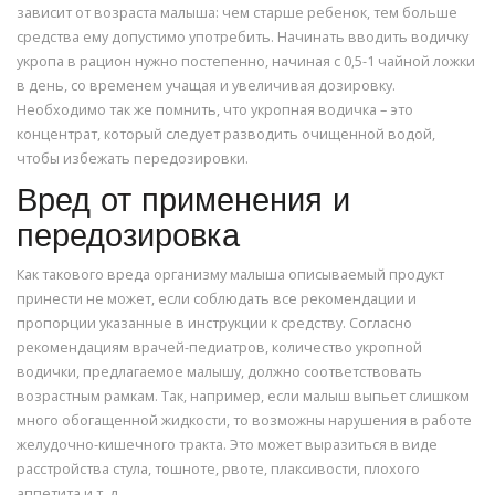
зависит от возраста малыша: чем старше ребенок, тем больше
средства ему допустимо употребить. Начинать вводить водичку
укропа в рацион нужно постепенно, начиная с 0,5-1 чайной ложки
в день, со временем учащая и увеличивая дозировку.
Необходимо так же помнить, что укропная водичка – это
концентрат, который следует разводить очищенной водой,
чтобы избежать передозировки.
Вред от применения и
передозировка
Как такового вреда организму малыша описываемый продукт
принести не может, если соблюдать все рекомендации и
пропорции указанные в инструкции к средству. Согласно
рекомендациям врачей-педиатров, количество укропной
водички, предлагаемое малышу, должно соответствовать
возрастным рамкам. Так, например, если малыш выпьет слишком
много обогащенной жидкости, то возможны нарушения в работе
желудочно-кишечного тракта. Это может выразиться в виде
расстройства стула, тошноте, рвоте, плаксивости, плохого
аппетита и т. д.